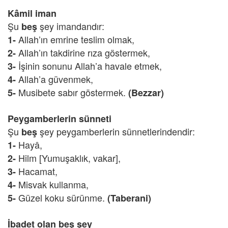
Kâmil iman
Şu
şey imandandır:
beş
Allah’ın emrine teslim olmak,
1-
Allah’ın takdirine rıza göstermek,
2-
İşinin sonunu Allah’a havale etmek,
3-
Allah’a güvenmek,
4-
Musibete sabır göstermek.
5-
(Bezzar)
Peygamberlerin sünneti
Şu
şey peygamberlerin sünnetlerindendir:
beş
Hayâ,
1-
Hilm [Yumuşaklık, vakar],
2-
Hacamat,
3-
Misvak kullanma,
4-
Güzel koku sürünme.
5-
(Taberani)
İbadet olan beş şey