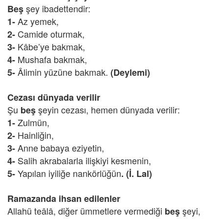
şey ibadettendir:
Beş
Az yemek,
1-
Camide oturmak,
2-
Kâbe’ye bakmak,
3-
Mushafa bakmak,
4-
Âlimin yüzüne bakmak.
5-
(Deylemi)
Cezası dünyada verilir
Şu
şeyin cezası, hemen dünyada verilir:
beş
Zulmün,
1-
Hainliğin,
2-
Anne babaya eziyetin,
3-
Salih akrabalarla ilişkiyi kesmenin,
4-
Yapılan iyiliğe nankörlüğün
5-
. (İ. Lal)
Ramazanda ihsan edilenler
Allahü teâlâ, diğer ümmetlere vermediği
şeyi,
beş