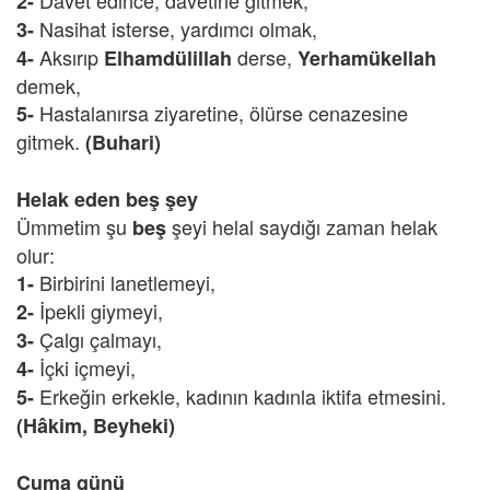
Davet edince, davetine gitmek,
2-
Nasihat isterse, yardımcı olmak,
3-
Aksırıp
derse,
4-
Elhamdülillah
Yerhamükellah
demek,
Hastalanırsa ziyaretine, ölürse cenazesine
5-
gitmek.
(Buhari)
Helak eden beş şey
Ümmetim şu
şeyi helal saydığı zaman helak
beş
olur:
Birbirini lanetlemeyi,
1-
İpekli giymeyi,
2-
Çalgı çalmayı,
3-
İçki içmeyi,
4-
Erkeğin erkekle, kadının kadınla iktifa etmesini.
5-
(Hâkim, Beyheki)
Cuma günü