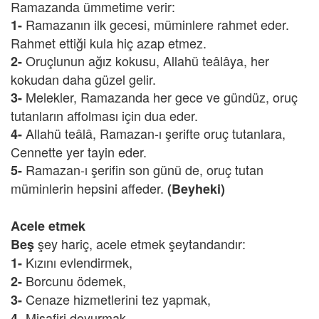
Ramazanda ümmetime verir:
Ramazanın ilk gecesi, müminlere rahmet eder.
1-
Rahmet ettiği kula hiç azap etmez.
Oruçlunun ağız kokusu, Allahü teâlâya, her
2-
kokudan daha güzel gelir.
Melekler, Ramazanda her gece ve gündüz, oruç
3-
tutanların affolması için dua eder.
Allahü teâlâ, Ramazan-ı şerifte oruç tutanlara,
4-
Cennette yer tayin eder.
Ramazan-ı şerifin son günü de, oruç tutan
5-
müminlerin hepsini affeder.
(Beyheki)
Acele etmek
şey hariç, acele etmek şeytandandır:
Beş
Kızını evlendirmek,
1-
Borcunu ödemek,
2-
Cenaze hizmetlerini tez yapmak,
3-
Misafiri doyurmak,
4-