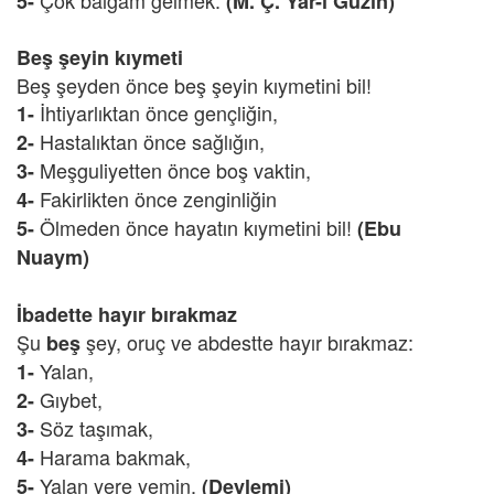
Çok balgam gelmek.
5-
(M. Ç. Yar-i Güzin)
Beş şeyin kıymeti
Beş şeyden önce beş şeyin kıymetini bil!
İhtiyarlıktan önce gençliğin,
1-
Hastalıktan önce sağlığın,
2-
Meşguliyetten önce boş vaktin,
3-
Fakirlikten önce zenginliğin
4-
Ölmeden önce hayatın kıymetini bil!
5-
(Ebu
Nuaym)
İbadette hayır bırakmaz
Şu
şey, oruç ve abdestte hayır bırakmaz:
beş
Yalan,
1-
Gıybet,
2-
Söz taşımak,
3-
Harama bakmak,
4-
Yalan yere yemin.
5-
(Deylemi)