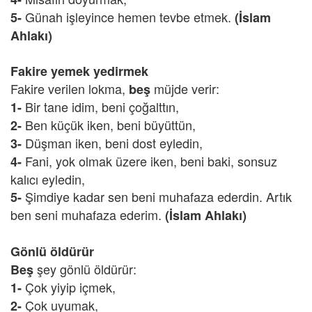
Günah işleyince hemen tevbe etmek.
5-
(İslam
Ahlakı)
Fakire yemek yedirmek
Fakire verilen lokma,
müjde verir:
beş
Bir tane idim, beni çoğalttın,
1-
Ben küçük iken, beni büyüttün,
2-
Düşman iken, beni dost eyledin,
3-
Fani, yok olmak üzere iken, beni baki, sonsuz
4-
kalıcı eyledin,
Şimdiye kadar sen beni muhafaza ederdin. Artık
5-
ben seni muhafaza ederim.
(İslam Ahlakı)
Gönlü öldürür
şey gönlü öldürür:
Beş
Çok yiyip içmek,
1-
Çok uyumak,
2-