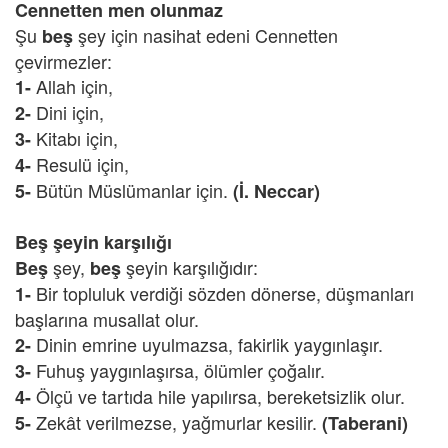
Cennetten men olunmaz
Şu
şey için nasihat edeni Cennetten
beş
çevirmezler:
Allah için,
1-
Dini için,
2-
Kitabı için,
3-
Resulü için,
4-
Bütün Müslümanlar için.
5-
(İ. Neccar)
Beş şeyin karşılığı
şey,
şeyin karşılığıdır:
Beş
beş
Bir topluluk verdiği sözden dönerse, düşmanları
1-
başlarına musallat olur.
Dinin emrine uyulmazsa, fakirlik yaygınlaşır.
2-
Fuhuş yaygınlaşırsa, ölümler çoğalır.
3-
Ölçü ve tartıda hile yapılırsa, bereketsizlik olur.
4-
Zekât verilmezse, yağmurlar kesilir.
5-
(Taberani)