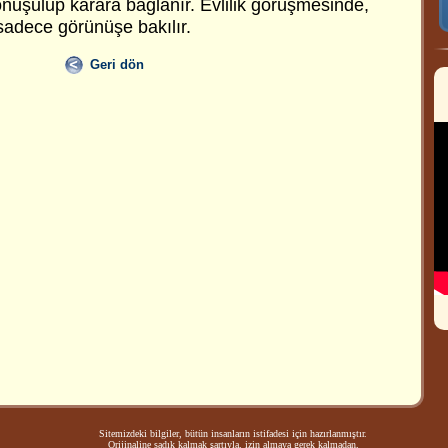
onuşulup karara bağlanır. Evlilik görüşmesinde,
 sadece görünüşe bakılır.
Geri dön
Sitemizdeki bilgiler, bütün insanların istifadesi için hazırlanmıştır.
Orijinaline sadık kalmak şartıyla, izin almaya gerek kalmadan,