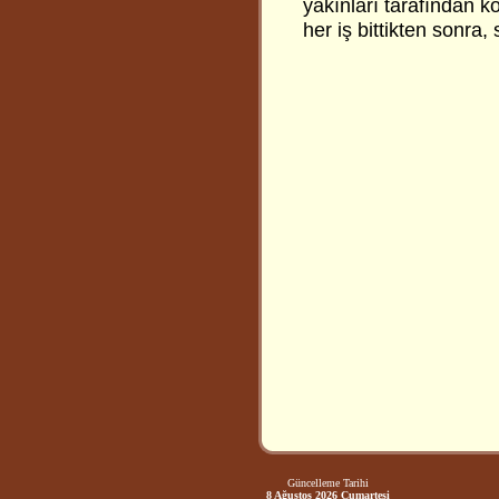
yakınları tarafından k
her iş bittikten sonra,
Güncelleme Tarihi
8 Ağustos 2026 Cumartesi