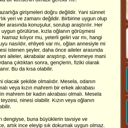
azarlığa girişmeleri doğru değildir. Yani sünnet
ık yeri ve zamanı değildir. Birbirine uygun olup
ler arasında konuşulur, sorulup araştırılır. Her
uygun görülürse, kızla oğlanın görüşmesi
 Namaz kılıyor mu, yeterli geliri var mı, hangi
huyu nasıldır, ehliyeti var mı, oğlan annesiyle mi
esi istenen şeyler, daha önce aileler arasında
Yani aileler, akrabalar araştırıp, evlenmeye mani
dana çıktıktan sonra, gençlerin, fiziki olarak
anır. Bu da kısa olabilir.
 olacak şekilde olmalıdır. Mesela, odanın
 olmalı veya kızın mahrem bir erkek akrabası
in mahrem bir kadın akrabası olmalı. Mesela
 teyzesi, ninesi olabilir. Kızın veya oğlanın
bilir.
nin dengiyse, buna büyüklerin tavsiye ve
ce, artık ince eleyip sık dokumak uygun olmaz.