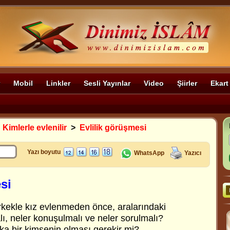
Mobil
Linkler
Sesli Yayınlar
Video
Şiirler
Ekart
>
Kimlerle evlenilir
>
Evlilik görüşmesi
Yazı boyutu
WhatsApp
Yazıcı
si
kekle kız evlenmeden önce, aralarındaki
ı, neler konuşulmalı ve neler sorulmalı?
ka bir kimsenin olması gerekir mi?