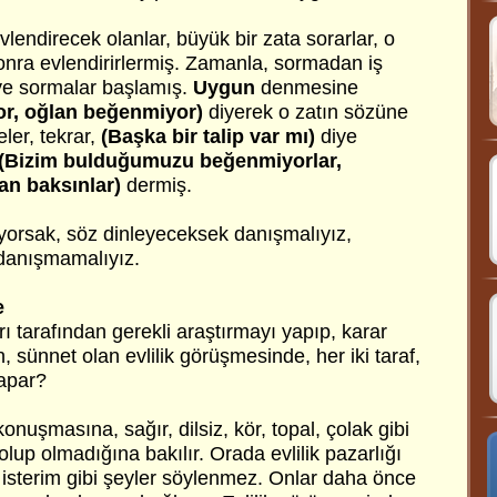
vlendirecek olanlar, büyük bir zata sorarlar, o
nra evlendirirlermiş. Zamanla, sormadan iş
ye sormalar başlamış.
Uygun
denmesine
or, oğlan beğenmiyor)
diyerek o zatın sözüne
ler, tekrar,
(Başka bir talip var mı)
diye
(Bizim bulduğumuzu beğenmiyorlar,
dan baksınlar)
dermiş.
yorsak, söz dinleyeceksek danışmalıyız,
danışmamalıyız.
e
arı tarafından gerekli araştırmayı yapıp, karar
sünnet olan evlilik görüşmesinde, her iki taraf,
yapar?
uşmasına, sağır, dilsiz, kör, topal, çolak gibi
lup olmadığına bakılır. Orada evlilik pazarlığı
 isterim gibi şeyler söylenmez. Onlar daha önce