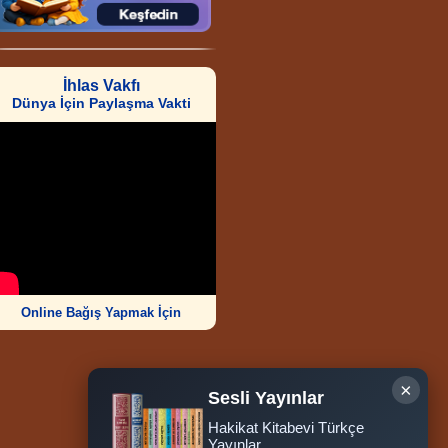
İhlas Vakfı
Dünya İçin Paylaşma Vakti
Online Bağış Yapmak İçin
×
Sesli Yayınlar
Hakikat Kitabevi Türkçe
Ziyaretçi Sayısı
Yayınlar
252.011.436