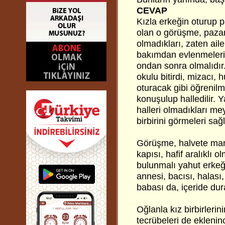
CEVAP
Kızla erkeğin oturup p
olan o görüşme, pazarl
olmadıkları, zaten aile
bakımdan evlenmeleri 
ondan sonra olmalıdır.
okulu bitirdi, mizacı, 
oturacak gibi öğrenilm
konuşulup halledilir. 
halleri olmadıkları mey
birbirini görmeleri sağl
Görüşme, halvete mani
kapısı, hafif aralıklı
bulunmalı yahut erkeğ
annesi, bacısı, halası,
babası da, içeride dura
Oğlanla kız birbirleri
tecrübeleri de eklenin