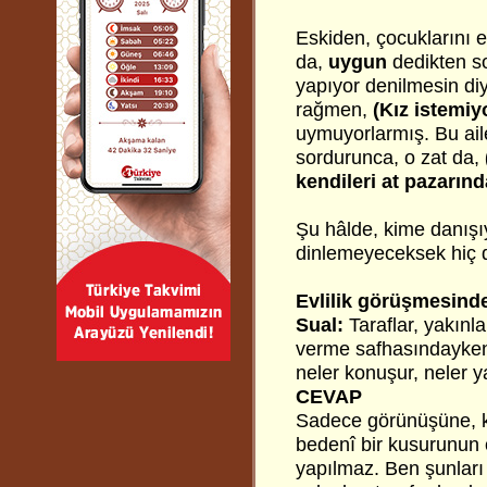
Eskiden, çocuklarını e
da,
uygun
dedikten so
yapıyor denilmesin di
rağmen,
(Kız istemiy
uymuyorlarmış. Bu aile
sordurunca, o zat da,
kendileri at pazarın
Şu hâlde, kime danışı
dinlemeyeceksek hiç 
Evlilik görüşmesind
Sual:
Taraflar, yakınl
verme safhasındayken, 
neler konuşur, neler 
CEVAP
Sadece görünüşüne, kon
bedenî bir kusurunun o
yapılmaz. Ben şunları