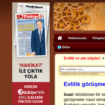
Hakkımızda
Kitaplar
Diller
Evlilik ve aile bilgileri
Aradığınız kelime sarı renk ile işaretlenir.
Evlilik görüşme
Sual:
Müslüman bir er
görüşmeler nasıl olmal
Bunların yanında, baş