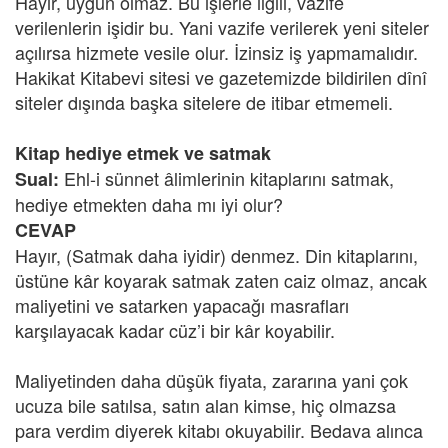
Hayır, uygun olmaz. Bu işlerle ilgili, vazife
verilenlerin işidir bu. Yani vazife verilerek yeni siteler
açılırsa hizmete vesile olur. İzinsiz iş yapmamalıdır.
Hakikat Kitabevi sitesi ve gazetemizde bildirilen dînî
siteler dışında başka sitelere de itibar etmemeli.
Kitap hediye etmek ve satmak
Ehl-i sünnet âlimlerinin kitaplarını satmak,
Sual:
hediye etmekten daha mı iyi olur?
CEVAP
Hayır, (Satmak daha iyidir) denmez. Din kitaplarını,
üstüne kâr koyarak satmak zaten caiz olmaz, ancak
maliyetini ve satarken yapacağı masrafları
karşılayacak kadar cüz’i bir kâr koyabilir.
Maliyetinden daha düşük fiyata, zararına yani çok
ucuza bile satılsa, satın alan kimse, hiç olmazsa
para verdim diyerek kitabı okuyabilir. Bedava alınca