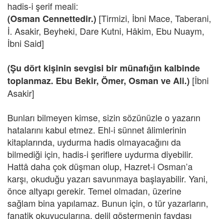
hadis-i şerif meali:
[Tirmizi, İbni Mace, Taberani,
(Osman Cennettedir.)
İ. Asakir, Beyheki, Dare Kutni, Hâkim, Ebu Nuaym,
İbni Said]
(Şu dört kişinin sevgisi bir münafığın kalbinde
[İbni
toplanmaz. Ebu Bekir, Ömer, Osman ve Ali.)
Asakir]
Bunları bilmeyen kimse, sizin sözünüzle o yazarın
hatalarını kabul etmez. Ehl-i sünnet âlimlerinin
kitaplarında, uydurma hadis olmayacağını da
bilmediği için, hadis-i şeriflere uydurma diyebilir.
Hattâ daha çok düşman olup, Hazret-i Osman’a
karşı, okuduğu yazarı savunmaya başlayabilir. Yani,
önce altyapı gerekir. Temel olmadan, üzerine
sağlam bina yapılamaz. Bunun için, o tür yazarların,
fanatik okuyucularına, delil göstermenin faydası