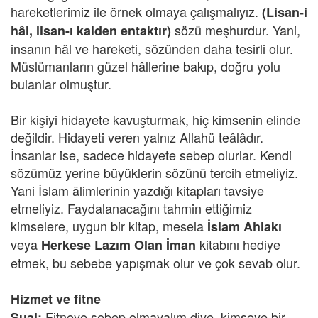
hareketlerimiz ile örnek olmaya çalışmalıyız.
(Lisan-i
sözü meşhurdur. Yani,
hâl, lisan-ı kalden entaktır)
insanın hâl ve hareketi, sözünden daha tesirli olur.
Müslümanların güzel hâllerine bakıp, doğru yolu
bulanlar olmuştur.
Bir kişiyi hidayete kavuşturmak, hiç kimsenin elinde
değildir. Hidayeti veren yalnız Allahü teâlâdır.
İnsanlar ise, sadece hidayete sebep olurlar. Kendi
sözümüz yerine büyüklerin sözünü tercih etmeliyiz.
Yani İslam âlimlerinin yazdığı kitapları tavsiye
etmeliyiz. Faydalanacağını tahmin ettiğimiz
kimselere, uygun bir kitap, mesela
İslam Ahlakı
veya
kitabını hediye
Herkese Lazım Olan İman
etmek, bu sebebe yapışmak olur ve çok sevab olur.
Hizmet ve fitne
Fitneye sebep olmayalım diye, kimseye bir
Sual: