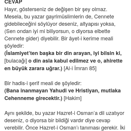
CEVAP
Hayır, gösterseniz de değişen bir şey olmaz.
Mesela, bu yazar gayrimüslimlerin de, Cennete
gidebileceğini söylüyor deseniz, altyapısı yoksa,
(Sen ondan iyi mi biliyorsun, o diyorsa elbette
Cennete gider) diyebilir. Bir âyet-i kerime meali
şöyledir:
(İslamiyet’ten başka bir din arayan, iyi bilsin ki,
[bulacağı]
o din asla kabul edilmez ve o, ahirette
[Al-i İmran 85]
en büyük zarara uğrar.)
Bir hadis-i şerif meali de şöyledir:
(Bana inanmayan Yahudi ve Hristiyan, mutlaka
[Hakim]
Cehenneme girecektir.)
Aynı şekilde, bu yazar Hazret-i Osman’a dil uzatıyor
deseniz, o diyorsa bir bildiği vardır diye cevap
verebilir. Önce Hazret-i Osman’ı tanıması gerekir. İki