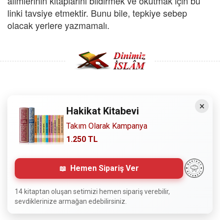
âlimlerinin kitaplarını bildirmek ve okutmak için bu
linki tavsiye etmektir. Bunu bile, tepkiye sebep
olacak yerlere yazmamalı.
Copyright © 2008 - Dinimiz İslam. Her Hakkı Saklıdır.
×
Hakikat Kitabevi
Sitemizdeki bilgiler, bütün insanların istifadesi için
Takım Olarak Kampanya
hazırlanmıştır. Orijinaline sadık kalmak şartıyla, izin
1.250 TL
almaya gerek kalmadan, herkes istediği gibi alıp istifade
edebilir.
Hemen Sipariş Ver
Normal Siteyi Göster
14 kitaptan oluşan setimizi hemen sipariş verebilir,
sevdiklerinize armağan edebilirsiniz.