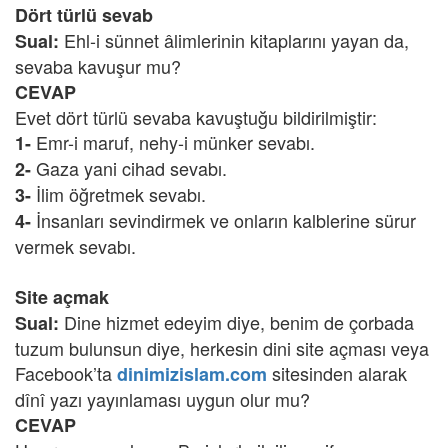
Dört türlü sevab
Ehl-i sünnet âlimlerinin kitaplarını yayan da,
Sual:
sevaba kavuşur mu?
CEVAP
Evet dört türlü sevaba kavuştuğu bildirilmiştir:
Emr-i maruf, nehy-i münker sevabı.
1-
Gaza yani cihad sevabı.
2-
İlim öğretmek sevabı.
3-
İnsanları sevindirmek ve onların kalblerine sürur
4-
vermek sevabı.
Site açmak
Dine hizmet edeyim diye, benim de çorbada
Sual:
tuzum bulunsun diye, herkesin dini site açması veya
Facebook’ta
sitesinden alarak
dinimizislam.com
dînî yazı yayınlaması uygun olur mu?
CEVAP