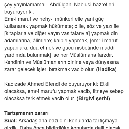
şey yayınlamamalı. Abdülgani Nablusî hazretleri
buyuruyor ki:
Emr-i maruf ve nehy-i münkeri elle yani güç
kullanarak yapmak hükümete; dille, söz ve yazı ile
[kitaplarla ve diğer yayın vasıtalarıyla] yapmak din
adamlarına, âlimlere; kalble yapmak, [emr-i maruf
yapanlara, dua etmek ve gücü nisbetinde maddî
yardımda bulunmak] ise her Müslümana farzdır.
Kendinin ve Müslümanların dinine veya dünyasına
zarar gelecek işleri bırakmak vacib olur.
(Hadika)
Kadızade Ahmed Efendi de buyuruyor ki: Etkili
olacaksa, emr-i marufu yapmak vacib, fitneye sebep
olacaksa terk etmek vacib olur.
(Birgivî şerhi)
Tartışmanın zararı
Arkadaşlarla bazı dini konularda tartışmaya
Sual:
girdik. Daha önce bildirdiğim konularda delil olacak