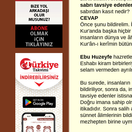
sabrı
tavsiye edenler
sabırdan kasıt nedir?
CEVAP
Önce şunu bildirelim.
Kur'anda başka hiçbir 
insanların dünya ve âh
Kur'ân-ı kerîmin bütün i
Ebu Huzeyfe
hazretler
Eshabı kiram birbirler
selam vermeden ayrıl
Bu surede, insanların
bildiriliyor, sonra da,
tavsiye edenler istisna
Doğru imana sahip ol
itikadıdır. Sonra salih
sünnet âlimlerinin bild
mezhepten birine uyma