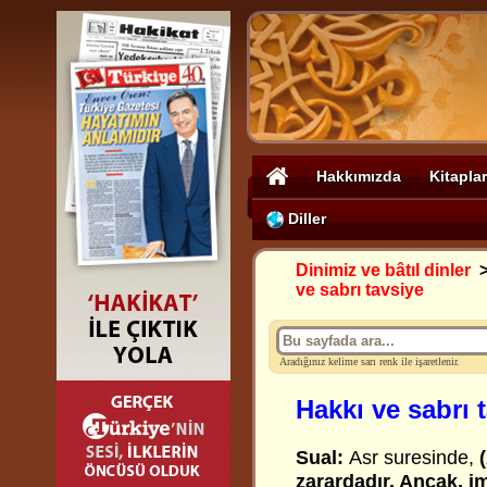
Hakkımızda
Kitaplar
Diller
Dinimiz ve bâtıl dinler
ve sabrı tavsiye
Aradığınız kelime sarı renk ile işaretlenir.
Hakkı ve sabrı 
Sual:
Asr suresinde,
(
zarardadır. Ancak, im