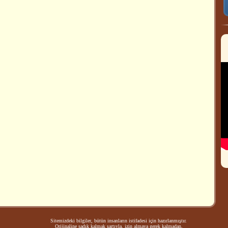
Sitemizdeki bilgiler, bütün insanların istifadesi için hazırlanmıştır.
Orijinaline sadık kalmak şartıyla, izin almaya gerek kalmadan,