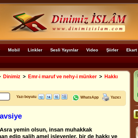
Mobil
Linkler
Sesli Yayınlar
Video
Şiirler
Ekart
>
Dinimiz
>
Emr-i maruf ve nehy-i münker
>
Hakkı
Yazı boyutu
WhatsApp
Yazıcı
tavsiye
Asra yemin olsun, insan muhakkak
an edip salih amel işleyenler, bir de hakkı ve