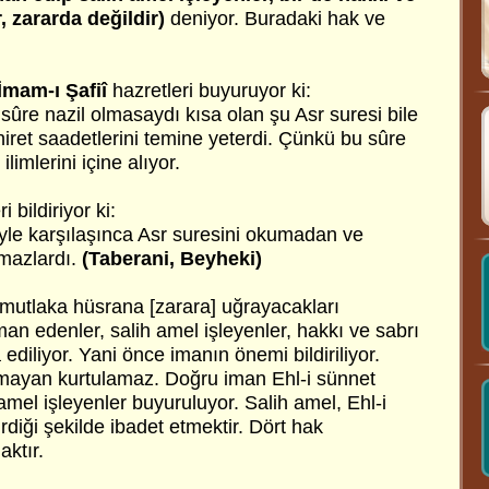
, zararda değildir)
deniyor. Buradaki hak ve
İmam-ı Şafiî
hazretleri buyuruyor ki:
sûre nazil olmasaydı kısa olan şu Asr suresi bile
iret saadetlerini temine yeterdi. Çünkü bu sûre
limlerini içine alıyor.
i bildiriyor ki:
iyle karşılaşınca Asr suresini okumadan ve
mazlardı.
(Taberani, Beyheki)
 mutlaka hüsrana [zarara] uğrayacakları
 iman edenler, salih amel işleyenler, hakkı ve sabrı
 ediliyor. Yani önce imanın önemi bildiriliyor.
mayan kurtulamaz. Doğru iman Ehl-i sünnet
 amel işleyenler buyuruluyor. Salih amel, Ehl-i
irdiği şekilde ibadet etmektir. Dört hak
ktır.