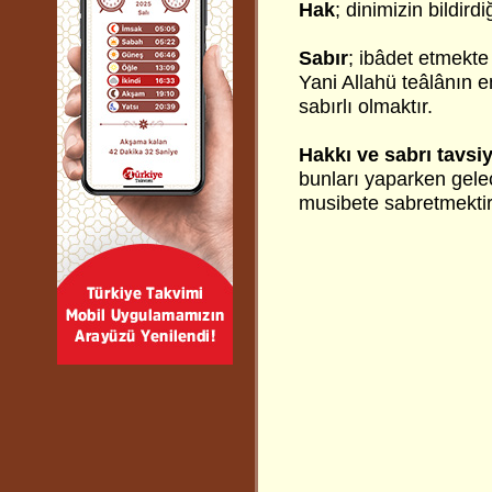
Hak
; dinimizin bildird
Sabır
; ibâdet etmekte
Yani Allahü teâlânın 
sabırlı olmaktır.
Hakkı ve sabrı tavsi
bunları yaparken gelece
musibete sabretmektir