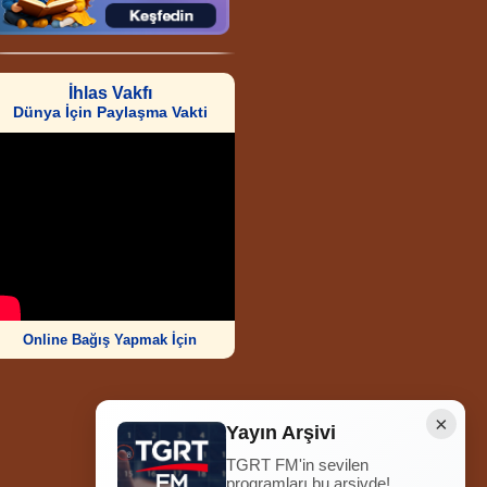
İhlas Vakfı
Dünya İçin Paylaşma Vakti
Online Bağış Yapmak İçin
×
Yayın Arşivi
TGRT FM'in sevilen
Ziyaretçi Sayısı
programları bu arşivde!
252.009.024