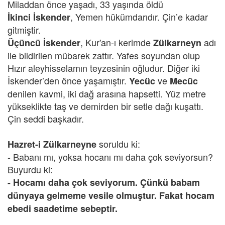
Miladdan önce yaşadı, 33 yaşında öldü
,
Yemen hükümdarıdır. Çin’e kadar
İkinci İskender
gitmiştir.
, Kur'an-ı kerimde
adı
Üçüncü İskender
Zülkarneyn
ile bildirilen mübarek zattır. Yafes soyundan olup
Hızır aleyhisselamın teyzesinin oğludur. Diğer iki
İskender’den önce yaşamıştır.
ve
Yecüc
Mecüc
denilen kavmi, iki dağ arasına hapsetti. Yüz metre
yükseklikte taş ve demirden bir setle dağı kuşattı.
Çin seddi başkadır.
soruldu ki:
Hazret-i Zülkarneyne
- Babanı mı, yoksa hocanı mı daha çok seviyorsun?
Buyurdu ki:
- Hocamı daha çok seviyorum. Çünkü babam
dünyaya gelmeme vesile olmuştur. Fakat hocam
ebedi saadetime sebeptir.