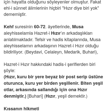
için hayatta olduğunu söyleyenler olmuştur. Fakat
ehl-i sünnet âlimlerinin hiçbiri "Hızır diye biri yok"
dememiştir.
suresinin
. âyetlerinde,
Kehf
60-72
Musa
aleyhisselamla Hazret-i
’ın arkadaşlıkları
Hızır
anlatılmaktadır. Tefsir ve hadis kitaplarında, Musa
aleyhisselamın arkadaşının Hazret-i Hızır olduğu
bildiriliyor. (Beydavi, Celaleyn, Medarik, Buhari),
Hazret-i Hızır hakkındaki hadis-i şeriflerden biri
şöyle:
(Hızır, kuru bir yere beyaz bir post serip üstüne
oturunca, kuru yer birden yeşillenir. Biten yeşil
otlar, arkasında sallandığı için ona Hızır
[Buhari] (
, yeşil demektir.)
denmiştir.)
Hızır
Kıssanın hikmeti