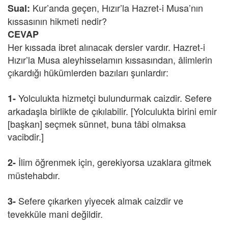
Kur’anda geçen, Hızır’la Hazret-i Musa’nın
Sual:
kıssasının hikmeti nedir?
CEVAP
Her kıssada ibret alınacak dersler vardır. Hazret-i
Hızır’la Musa aleyhisselamın kıssasından, âlimlerin
çıkardığı hükümlerden bazıları şunlardır:
Yolculukta hizmetçi bulundurmak caizdir. Sefere
1-
arkadaşla birlikte de çıkılabilir. [Yolculukta birini emir
[başkan] seçmek sünnet, buna tâbi olmaksa
vacibdir.]
İlim öğrenmek için, gerekiyorsa uzaklara gitmek
2-
müstehabdır.
Sefere çıkarken yiyecek almak caizdir ve
3-
tevekküle mani değildir.