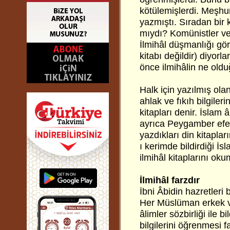
kötülemişlerdi. Meşhur 
yazmıştı. Sıradan bir 
mıydı? Komünistler ve
İlmihâl düşmanlığı görü
kitabı değildir) diyorl
önce ilmihâlin ne old
Halk için yazılmış ol
ahlak ve fıkıh bilgiler
kitapları denir. İslam 
ayrıca Peygamber efen
yazdıkları din kitaplar
ı kerimde bildirdiği İ
ilmihâl kitaplarını oku
İlmihâl farzdır
İbni Âbidin hazretleri 
Her Müslüman erkek ve
âlimler sözbirliği ile 
bilgilerini öğrenmesi 