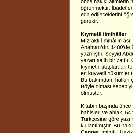
önce hakiki âlimlerin h
öğrenmektir. İbadetleri
eda edileceklerini öğr
gerekir.
Kıymetli ilmihâller
Mızraklı İlmihâl’in ası
Anahtarı’dır. 1480’de
yazmıştır. Seyyid Abd
yazarı salih bir zattır
kıymetli kitaplardan t
en kuvvetli hükümler t
Bu bakımdan, halkın ço
Böyle olması sebebiyl
olmuştur.
Kitabın başında önce i
bahisleri ve ahlak, 54
Türkçesine göre yazılm
kullanılmıştır. Bu bak
Cennet
ilmihâli, Haki