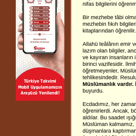
nifas bilgilerini öğren
Bir mezhebe tâbi olma
mezhebin fıkıh bilgiler
kitaplarından öğrenilir.
Allahü teâlânın emir 
lazım olan bilgiler, a
ve kayıran insanların 
birinci vazifesidir. İ
öğretmeyenler, Müslüm
tehlikesindedir. Resul
Müslümanlık vardır.
buyurdu.
Ecdadımız, her zaman to
öğrenirlerdi. Ancak, b
aldılar. Bu saadet ışığ
Müslüman kalmamız, ya
düşmanlara kaptırmama