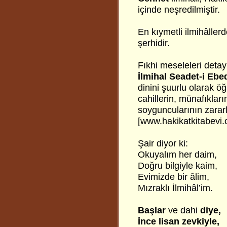
içinde neşredilmiştir.
En kıymetli ilmihâller
şerhidir.
Fıkhi meseleleri detay
İlmihal Seadet-i Ebe
dinini şuurlu olarak öğ
cahillerin, münafıklar
soyguncularının zararl
[www.hakikatkitabevi.c
Şair diyor ki:
Okuyalım her daim,
Doğru bilgiyle kaim,
Evimizde bir âlim,
Mızraklı İlmihâl’im.
Başlar
ve dahi
diye,
İnce lisan zevkiyle,