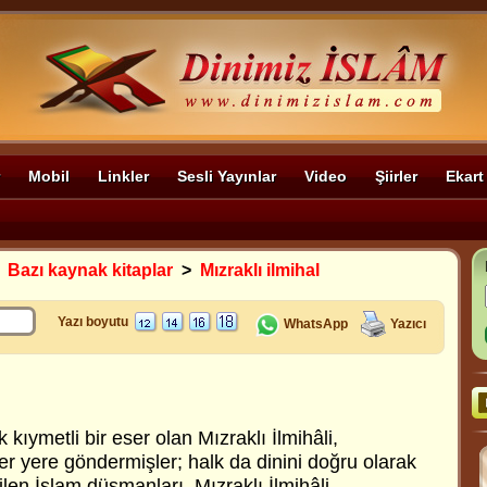
Mobil
Linkler
Sesli Yayınlar
Video
Şiirler
Ekart
>
Bazı kaynak kitaplar
>
Mızraklı ilmihal
Yazı boyutu
WhatsApp
Yazıcı
 kıymetli bir eser olan Mızraklı İlmihâli,
r yere göndermişler; halk da dinini doğru olarak
len İslam düşmanları, Mızraklı İlmihâli