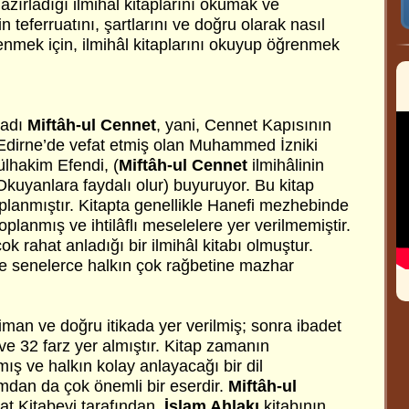
azırladığı ilmihâl kitaplarını okumak ve
n teferruatını, şartlarını ve doğru olarak nasıl
enmek için, ilmihâl kitaplarını okuyup öğrenmek
l adı
Miftâh-ul Cennet
, yani, Cennet Kapısının
 Edirne’de vefat etmiş olan Muhammed İzniki
ülhakim Efendi, (
Miftâh-ul Cennet
ilmihâlinin
. Okuyanlara faydalı olur) buyuruyor. Bu kitap
oplanmıştır. Kitapta genellikle Hanefi mezhebinde
oplanmış ve ihtilâflı meselelere yer verilmemiştir.
k rahat anladığı bir ilmihâl kitabı olmuştur.
e senelerce halkın çok rağbetine mazhar
man ve doğru itikada yer verilmiş; sonra ibadet
 ve 32 farz yer almıştır. Kitap zamanın
ış ve halkın kolay anlayacağı bir dil
ımdan da çok önemli bir eserdir.
Miftâh-ul
kat Kitabevi tarafından,
İslam Ahlakı
kitabının