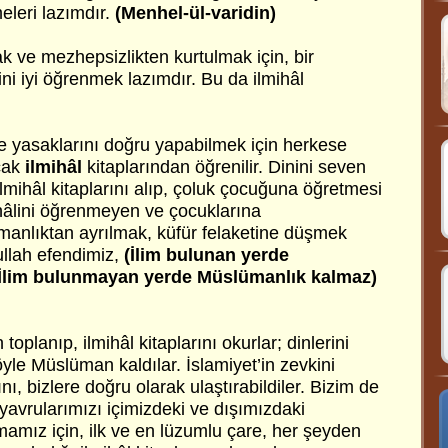
meleri lazımdır.
(Menhel-ül-varidin)
k ve mezhepsizlikten kurtulmak için, bir
ini iyi öğrenmek lazımdır. Bu da ilmihâl
ve yasaklarını doğru yapabilmek için herkese
ncak
ilmihâl
kitaplarından öğrenilir. Dinini seven
ilmihâl kitaplarını alıp, çoluk çocuğuna öğretmesi
lmihâlini öğrenmeyen ve çocuklarına
anlıktan ayrılmak, küfür felaketine düşmek
ullah efendimiz,
(İlim bulunan yerde
 İlim bulunmayan yerde Müslümanlık kalmaz)
planıp, ilmihâl kitaplarını okurlar; dinlerini
öyle Müslüman kaldılar. İslamiyet’in zevkini
ını, bizlere doğru olarak ulaştırabildiler. Bizim de
vrularımızı içimizdeki ve dışımızdaki
mız için, ilk ve en lüzumlu çare, her şeyden