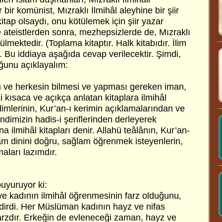
bir komünist, Mızraklı İlmihâl aleyhine bir şiir
kitap olsaydı, onu kötülemek için şiir yazar
 ateistlerden sonra, mezhepsizlerde de, Mızraklı
lmektedir. (Toplama kitaptır. Halk kitabıdır. İlim
ar. Bu iddiaya aşağıda cevap verilecektir. Şimdi,
uğunu açıklayalım:
an ve herkesin bilmesi ve yapması gereken iman,
ini kısaca ve açıkça anlatan kitaplara ilmihâl
âlimlerinin, Kur’an-ı kerimin açıklamalarından ve
dimizin hadis-i şeriflerinden derleyerek
ına ilmihâl kitapları denir. Allahü teâlânın, Kur’an-
slam dinini doğru, sağlam öğrenmek isteyenlerin,
maları lazımdır.
buyuruyor ki:
 kadının ilmihâl öğrenmesinin farz olduğunu,
bildirdi. Her Müslüman kadının hayz ve nifas
farzdır. Erkeğin de evleneceği zaman, hayz ve