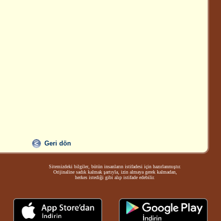
,
Geri dön
Sitemizdeki bilgiler, bütün insanların istifadesi için hazırlanmıştır.
Orijinaline sadık kalmak şartıyla, izin almaya gerek kalmadan,
herkes istediği gibi alıp istifade edebilir.