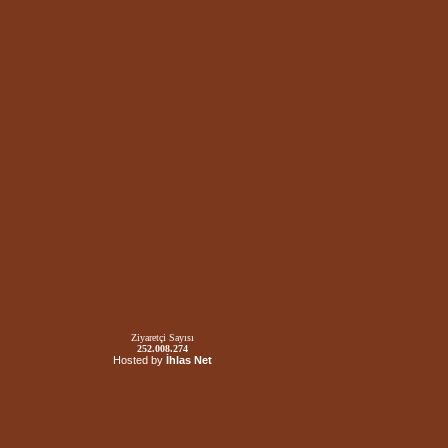
Ziyaretçi Sayısı
252.008.274
Hosted by
İhlas Net