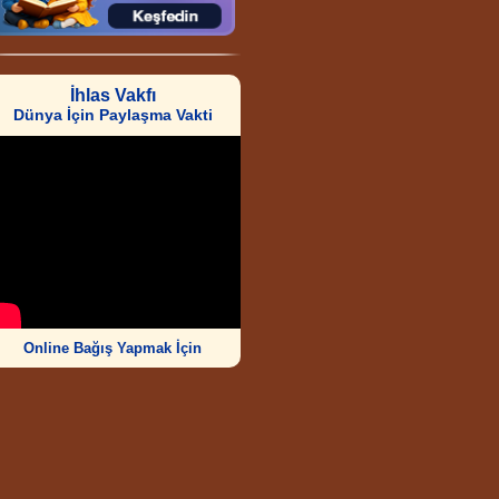
İhlas Vakfı
Dünya İçin Paylaşma Vakti
Online Bağış Yapmak İçin