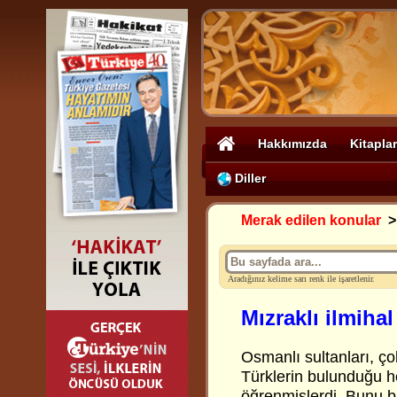
Hakkımızda
Kitaplar
Diller
Merak edilen konular
Aradığınız kelime sarı renk ile işaretlenir.
Mızraklı ilmihal
Osmanlı sultanları, çok
Türklerin bulunduğu he
öğrenmişlerdi. Bunu bi