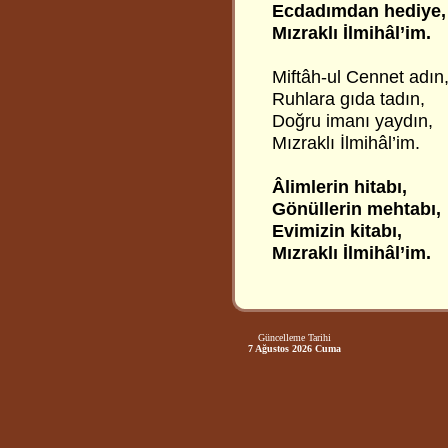
Ecdadımdan hediye,
Mızraklı İlmihâl’im.
Miftâh-ul Cennet adın
Ruhlara gıda tadın,
Doğru imanı yaydın,
Mızraklı İlmihâl’im.
Âlimlerin hitabı,
Gönüllerin mehtabı,
Evimizin kitabı,
Mızraklı İlmihâl’im.
Güncelleme Tarihi
7 Ağustos 2026 Cuma