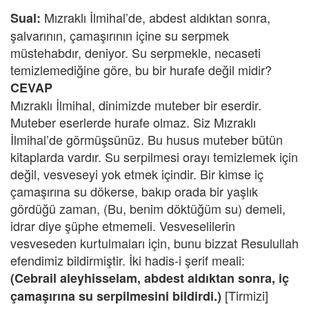
Mızraklı İlmihal’de, abdest aldıktan sonra,
Sual:
şalvarının, çamaşırının içine su serpmek
müstehabdır, deniyor. Su serpmekle, necaseti
temizlemediğine göre, bu bir hurafe değil midir?
CEVAP
Mızraklı İlmihal, dinimizde muteber bir eserdir.
Muteber eserlerde hurafe olmaz. Siz Mızraklı
İlmihal’de görmüşsünüz. Bu husus muteber bütün
kitaplarda vardır. Su serpilmesi orayı temizlemek için
değil, vesveseyi yok etmek içindir. Bir kimse iç
çamaşırına su dökerse, bakıp orada bir yaşlık
gördüğü zaman, (Bu, benim döktüğüm su) demeli,
idrar diye şüphe etmemeli. Vesveselilerin
vesveseden kurtulmaları için, bunu bizzat Resulullah
efendimiz bildirmiştir. İki hadis-i şerif meali:
(Cebrail aleyhisselam, abdest aldıktan sonra, iç
[Tirmizi]
çamaşırına su serpilmesini bildirdi.)