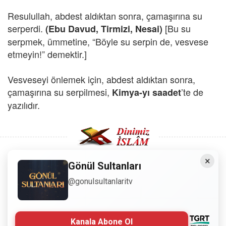
Resulullah, abdest aldıktan sonra, çamaşırına su
serperdi.
[Bu su
(Ebu Davud, Tirmizi, Nesai)
serpmek, ümmetine, “Böyle su serpin de, vesvese
etmeyin!” demektir.]
Vesveseyi önlemek için, abdest aldıktan sonra,
çamaşırına su serpilmesi,
’te de
Kimya-yı saadet
yazılıdır.
×
Gönül Sultanları
Copyright © 2008 - Dinimiz İslam. Her Hakkı Saklıdır.
@gonulsultanlaritv
Sitemizdeki bilgiler, bütün insanların istifadesi için
hazırlanmıştır. Orijinaline sadık kalmak şartıyla, izin
Kanala Abone Ol
almaya gerek kalmadan, herkes istediği gibi alıp istifade