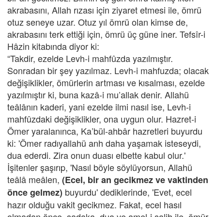
akrabasını, Allah rızası için ziyaret etmesi ile, ömrü
otuz seneye uzar. Otuz yıl ömrü olan kimse de,
akrabasını terk ettiği için, ömrü üç güne iner. Tefsîr-i
Hâzin kitabında diyor ki:
“Takdir, ezelde Levh-i mahfûzda yazılmıştır.
Sonradan bir şey yazılmaz. Levh-i mahfuzda; olacak
değişiklikler, ömürlerin artması ve kısalması, ezelde
yazılmıştır ki, buna kazâ-i mu’allak denir. Allahü
teâlânın kaderi, yani ezelde ilmi nasıl ise, Levh-i
mahfûzdaki değişiklikler, ona uygun olur. Hazret-i
Ömer yaralanınca, Ka’bül-ahbâr hazretleri buyurdu
ki: 'Ömer radıyallahü anh daha yaşamak isteseydi,
dua ederdi. Zira onun duası elbette kabul olur.'
İşitenler şaşırıp, 'Nasıl böyle söylüyorsun, Allahü
teâlâ meâlen,
(Ecel, bir an gecikmez ve vaktinden
buyurdu' dediklerinde, 'Evet, ecel
önce gelmez)
hazır olduğu vakit gecikmez. Fakat, ecel hasıl
olmadan önce, sadaka, dua ve amel-i salih ile, ömür