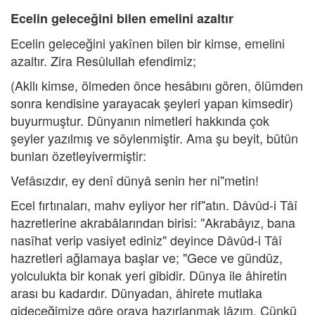
Ecelin geleceğini bilen emelini azaltır
Ecelin geleceğini yakînen bilen bir kimse, emelini
azaltır. Zira Resûlullah efendimiz;
(Akllı kimse, ölmeden önce hesâbını gören, ölümden
sonra kendisine yarayacak şeyleri yapan kimsedir)
buyurmuştur. Dünyanın nimetleri hakkında çok
şeyler yazılmış ve söylenmiştir. Ama şu beyit, bütün
bunları özetleyivermiştir:
Vefâsızdır, ey denî dünyâ senin her ni''metin!
Ecel fırtınaları, mahv eyliyor her rif''atın. Dâvûd-i Tâî
hazretlerine akrabâlarından birisi: "Akrabâyız, bana
nasîhat verip vasiyet ediniz" deyince Dâvûd-i Tâî
hazretleri ağlamaya başlar ve; "Gece ve gündüz,
yolculukta bir konak yeri gibidir. Dünya ile âhiretin
arası bu kadardır. Dünyadan, âhirete mutlaka
gideceğimize göre oraya hazırlanmak lâzım. Çünkü