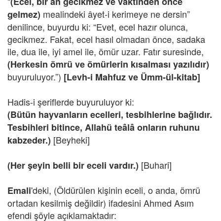
“
(Ecel, bir an gecikmez ve vaktinden önce
mealindeki âyet-i kerimeye ne dersin”
gelmez)
denilince, buyurdu ki: “Evet, ecel hazır olunca,
gecikmez. Fakat, ecel hasıl olmadan önce, sadaka
ile, dua ile, iyi amel ile, ömür uzar. Fatır suresinde,
(Herkesin ömrü ve ömürlerin kısalması yazılıdır)
buyuruluyor.”)
[Levh-i Mahfuz ve Ümm-ül-kitab]
Hadis-i şeriflerde buyuruluyor ki:
(Bütün hayvanların ecelleri, tesbihlerine bağlıdır.
Tesbihleri bitince, Allahü teâlâ onların ruhunu
[Beyheki]
kabzeder.)
[Buhari]
(Her şeyin belli bir eceli vardır.)
'deki, (Öldürülen kişinin eceli, o anda, ömrü
Emali
ortadan kesilmiş değildir) ifadesini Ahmed Asım
efendi şöyle açıklamaktadır: