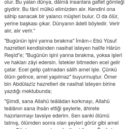
olur. Bu yalan dünya, dâimâ insanlara gaflet gömleği
giydirir. Bu fânî mülkü elimizden alır. Kendini ona
sâhip sanacak bir yalancı müşteri bulur. O da ölür,
yerine başkası çıkar. Dünyanın âdeti böyledir. Verir
alır, alır verir."
"Bugünün işini yarına bırakma" İmâm-ı Ebû Yûsuf
hazretleri kendisinden nasihat isteyen halîfe Hârûn
Reşîd''e; "Bugünün işini yarına bırakma, yoksa işleri
ve hakları zâyi edersin. İstekler bitmeden ecel gelir
çatar. Ecel gelip çatmadan sâlih amel işle. Çünkü
ölüm gelince, amel yapılmaz" buyurmuştur. Ömer
bin Abdülazîz hazretleri de nasihat isteyen birine
yazdığı mektubunda;
"Şimdi, sana Allahü teâlâdan korkmayı, Allahü
teâlânın sana ihsân ettiği şeylerle, âhirete
hazırlanmayı tavsiye ederim. Sen sanki ölümü
tatmış, ölümden sonra olan şeyleri görür gibi amel