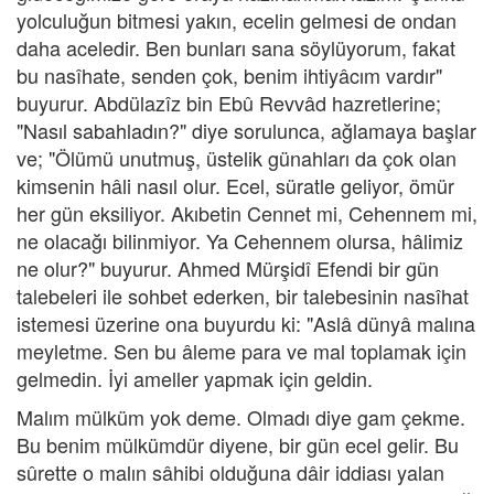
yolculuğun bitmesi yakın, ecelin gelmesi de ondan
daha aceledir. Ben bunları sana söylüyorum, fakat
bu nasîhate, senden çok, benim ihtiyâcım vardır"
buyurur. Abdülazîz bin Ebû Revvâd hazretlerine;
"Nasıl sabahladın?" diye sorulunca, ağlamaya başlar
ve; "Ölümü unutmuş, üstelik günahları da çok olan
kimsenin hâli nasıl olur. Ecel, süratle geliyor, ömür
her gün eksiliyor. Akıbetin Cennet mi, Cehennem mi,
ne olacağı bilinmiyor. Ya Cehennem olursa, hâlimiz
ne olur?" buyurur. Ahmed Mürşidî Efendi bir gün
talebeleri ile sohbet ederken, bir talebesinin nasîhat
istemesi üzerine ona buyurdu ki: "Aslâ dünyâ malına
meyletme. Sen bu âleme para ve mal toplamak için
gelmedin. İyi ameller yapmak için geldin.
Malım mülküm yok deme. Olmadı diye gam çekme.
Bu benim mülkümdür diyene, bir gün ecel gelir. Bu
sûrette o malın sâhibi olduğuna dâir iddiası yalan