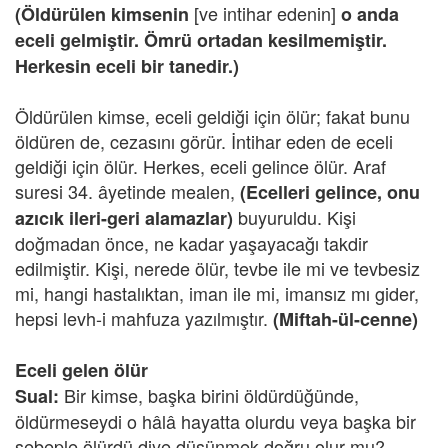
[ve intihar edenin]
(Öldürülen kimsenin
o anda
eceli gelmiştir. Ömrü ortadan kesilmemiştir.
Herkesin eceli bir tanedir.)
Öldürülen kimse, eceli geldiği için ölür; fakat bunu
öldüren de, cezasını görür. İntihar eden de eceli
geldiği için ölür. Herkes, eceli gelince ölür. Araf
suresi 34. âyetinde mealen,
(Ecelleri gelince, onu
buyuruldu. Kişi
azıcık ileri-geri alamazlar)
doğmadan önce, ne kadar yaşayacağı takdir
edilmiştir. Kişi, nerede ölür, tevbe ile mi ve tevbesiz
mi, hangi hastalıktan, iman ile mi, imansız mı gider,
hepsi levh-i mahfuza yazılmıştır.
(Miftah-ül-cenne)
Eceli gelen ölür
Bir kimse, başka birini öldürdüğünde,
Sual:
öldürmeseydi o hâlâ hayatta olurdu veya başka bir
sebeple ölürdü diye düşünmek doğru olur mu?