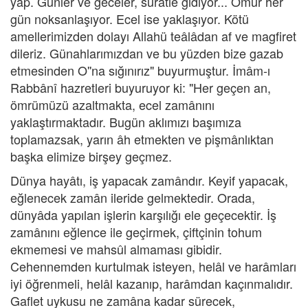
yap. Günler ve geceler, süratle gidiyor... Ömür her
gün noksanlaşıyor. Ecel ise yaklaşıyor. Kötü
amellerimizden dolayı Allahü teâlâdan af ve magfiret
dileriz. Günahlarımızdan ve bu yüzden bize gazab
etmesinden O''na sığınırız" buyurmuştur. İmâm-ı
Rabbânî hazretleri buyuruyor ki: "Her geçen an,
ömrümüzü azaltmakta, ecel zamânını
yaklaştırmaktadır. Bugün aklımızı başımıza
toplamazsak, yarın âh etmekten ve pişmânlıktan
başka elimize birşey geçmez.
Dünya hayâtı, iş yapacak zamândır. Keyif yapacak,
eğlenecek zamân ileride gelmektedir. Orada,
dünyâda yapılan işlerin karşılığı ele geçecektir. İş
zamânını eğlence ile geçirmek, çiftçinin tohum
ekmemesi ve mahsûl almaması gibidir.
Cehennemden kurtulmak isteyen, helâl ve harâmları
iyi öğrenmeli, helâl kazanıp, harâmdan kaçınmalıdır.
Gaflet uykusu ne zamâna kadar sürecek,