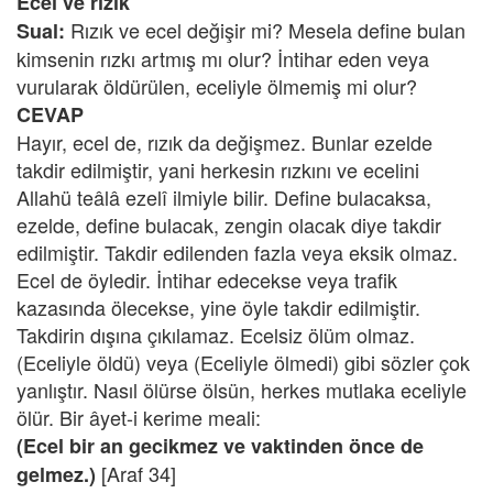
Ecel ve rızık
Rızık ve ecel değişir mi? Mesela define bulan
Sual:
kimsenin rızkı artmış mı olur? İntihar eden veya
vurularak öldürülen, eceliyle ölmemiş mi olur?
CEVAP
Hayır, ecel de, rızık da değişmez. Bunlar ezelde
takdir edilmiştir, yani herkesin rızkını ve ecelini
Allahü teâlâ ezelî ilmiyle bilir. Define bulacaksa,
ezelde, define bulacak, zengin olacak diye takdir
edilmiştir. Takdir edilenden fazla veya eksik olmaz.
Ecel de öyledir. İntihar edecekse veya trafik
kazasında ölecekse, yine öyle takdir edilmiştir.
Takdirin dışına çıkılamaz. Ecelsiz ölüm olmaz.
(Eceliyle öldü) veya (Eceliyle ölmedi) gibi sözler çok
yanlıştır. Nasıl ölürse ölsün, herkes mutlaka eceliyle
ölür. Bir âyet-i kerime meali:
(Ecel bir an gecikmez ve vaktinden önce de
[Araf 34]
gelmez.)