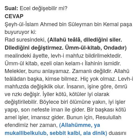
Ecel değişebilir mi?
Sual:
CEVAP
Şeyh-ül-İslam Ahmed bin Süleyman bin Kemal paşa
buyuruyor ki:
Rad suresindeki,
(Allahü teâlâ, dilediğini siler.
Dilediğini değiştirmez. Ümm-ül-kitab, Ondadır)
mealindeki âyette, levh-i mahfuz bildirilmektedir.
Ümm-ül kitab, ezeli olan kelam-ı İlahinin ismidir.
Melekler, bunu anlayamaz. Zamanlı değildir. Allahü
teâlâdan başka, kimse bilmez. Hiç yok olmaz. Levh-i
mahfuzda değişiklik olur. İnsanın, işine göre, ömrü
ve rızkı değişir. İyiler kötü, kötüler iyi olarak
değiştirilebilir. Böylece biri ölümüne yakın, iyi işler
yapıp, son nefeste iman ile gider. Bir başkası kötü
amel işler, imansız gider. Bunun için, Resulullah
efendimiz her zaman,
(Allahümme, ya
duasını
mukallibelkulub, sebbit kalbi, ala dinik)