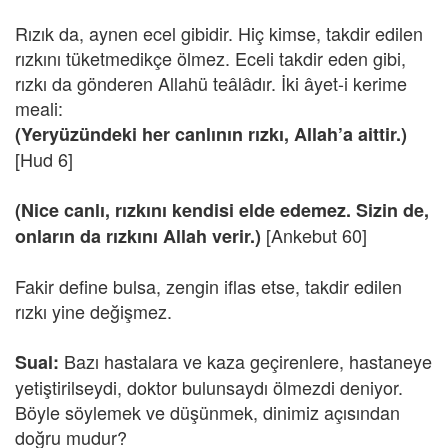
Rızık da, aynen ecel gibidir. Hiç kimse, takdir edilen
rızkını tüketmedikçe ölmez. Eceli takdir eden gibi,
rızkı da gönderen Allahü teâlâdır. İki âyet-i kerime
meali:
(Yeryüzündeki her canlının rızkı, Allah’a aittir.)
[Hud 6]
(Nice canlı, rızkını kendisi elde edemez. Sizin de,
[Ankebut 60]
onların da rızkını Allah verir.)
Fakir define bulsa, zengin iflas etse, takdir edilen
rızkı yine değişmez.
Bazı hastalara ve kaza geçirenlere, hastaneye
Sual:
yetiştirilseydi, doktor bulunsaydı ölmezdi deniyor.
Böyle söylemek ve düşünmek, dinimiz açısından
doğru mudur?