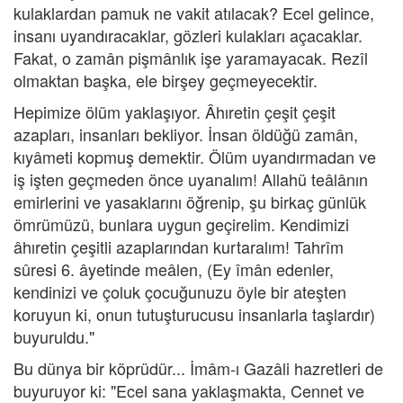
kulaklardan pamuk ne vakit atılacak? Ecel gelince,
insanı uyandıracaklar, gözleri kulakları açacaklar.
Fakat, o zamân pişmânlık işe yaramayacak. Rezîl
olmaktan başka, ele birşey geçmeyecektir.
Hepimize ölüm yaklaşıyor. Âhıretin çeşit çeşit
azapları, insanları bekliyor. İnsan öldüğü zamân,
kıyâmeti kopmuş demektir. Ölüm uyandırmadan ve
iş işten geçmeden önce uyanalım! Allahü teâlânın
emirlerini ve yasaklarını öğrenip, şu birkaç günlük
ömrümüzü, bunlara uygun geçirelim. Kendimizi
âhıretin çeşitli azaplarından kurtaralım! Tahrîm
sûresi 6. âyetinde meâlen, (Ey îmân edenler,
kendinizi ve çoluk çocuğunuzu öyle bir ateşten
koruyun ki, onun tutuşturucusu insanlarla taşlardır)
buyuruldu."
Bu dünya bir köprüdür... İmâm-ı Gazâli hazretleri de
buyuruyor ki: "Ecel sana yaklaşmakta, Cennet ve