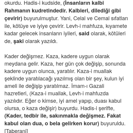
okurdu. Hadis-i kudside,
(İnsanların kalbi
Rahmanın kudretindedir. Kalbleri, dilediği gibi
buyurulmuştur. Yani, Celal ve Cemal sıfatları
çevirir)
ile, kötüye ve iyiye çevirir. Levh-i mahfuza, kıyamete
kadar gelecek insanların iyileri,
olarak, kötüleri
said
de,
olarak yazıldı.
şaki
Kader değişmez. Kaza, kadere uygun olarak
meydana gelir. Kaza, her gün çok değişip, sonunda
kadere uygun olunca, yaratılır. Kaza-i muallak
şeklinde yaratılacağı yazılmış olan bir şey, kulun iyi
ameli ile değişip yaratılmaz. İmam-ı Gazali
hazretleri, (Kaza-i muallak, Levh-i mahfuzda
yazılıdır. Eğer o kimse, iyi amel yapıp, duası kabul
olursa, o kaza değişir) buyurdu. Hadis-i şerifte,
(Kader, tedbir ile, sakınmakla değişmez. Fakat
buyuruldu.
kabul olan dua, o bela gelirken korur)
[Taberani]