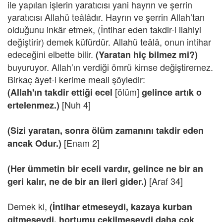
ile yapılan işlerin yaratıcısı yani hayrın ve şerrin
yaratıcısı Allahü teâlâdır. Hayrın ve şerrin Allah’tan
olduğunu inkâr etmek, (İntihar eden takdir-i ilahiyi
değiştirir) demek küfürdür. Allahü teâlâ, onun intihar
edeceğini elbette bilir.
(Yaratan hiç bilmez mi?)
buyuruyor. Allah’ın verdiği ömrü kimse değiştiremez.
Birkaç âyet-i kerime meali şöyledir:
[ölüm]
(Allah'ın takdir ettiği ecel
gelince artık o
[Nuh 4]
ertelenmez.)
(Sizi yaratan, sonra ölüm zamanını takdir eden
[Enam 2]
ancak Odur.)
(Her ümmetin bir eceli vardır, gelince ne bir an
[Araf 34]
geri kalır, ne de bir an ileri gider.)
Demek ki,
(İntihar etmeseydi, kazaya kurban
gitmeseydi, hortumu çekilmeseydi daha çok