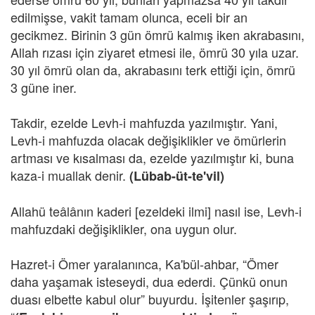
edilmişse, vakit tamam olunca, eceli bir an
gecikmez. Birinin 3 gün ömrü kalmış iken akrabasını,
Allah rızası için ziyaret etmesi ile, ömrü 30 yıla uzar.
30 yıl ömrü olan da, akrabasını terk ettiği için, ömrü
3 güne iner.
Takdir, ezelde Levh-i mahfuzda yazılmıştır. Yani,
Levh-i mahfuzda olacak değişiklikler ve ömürlerin
artması ve kısalması da, ezelde yazılmıştır ki, buna
kaza-i muallak denir.
(Lübab-üt-te'vil)
Allahü teâlânın kaderi [ezeldeki ilmi] nasıl ise, Levh-i
mahfuzdaki değişiklikler, ona uygun olur.
Hazret-i Ömer yaralanınca, Ka'bül-ahbar, “Ömer
daha yaşamak isteseydi, dua ederdi. Çünkü onun
duası elbette kabul olur” buyurdu. İşitenler şaşırıp,