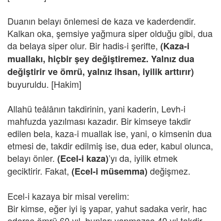
Duanın belayı önlemesi de kaza ve kaderdendir.
Kalkan oka, şemsiye yağmura siper olduğu gibi, dua
da belaya siper olur. Bir hadis-i şerifte,
(Kaza-i
muallakı, hiçbir şey değiştiremez. Yalnız dua
değiştirir ve ömrü, yalnız ihsan, iyilik arttırır)
buyuruldu. [Hakim]
Allahü teâlânın takdirinin, yani kaderin, Levh-i
mahfuzda yazılması kazadır. Bir kimseye takdir
edilen bela, kaza-i muallak ise, yani, o kimsenin dua
etmesi de, takdir edilmiş ise, dua eder, kabul olunca,
belayı önler.
’yı da, iyilik etmek
(Ecel-i kaza)
geciktirir. Fakat,
değişmez.
(Ecel-i müsemma)
Ecel-i kazaya bir misal verelim:
Bir kimse, eğer iyi iş yapar, yahut sadaka verir, hac
ederse ömrü 60 yıl, bunları yapmazsa 40 yıl takdir