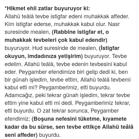
*Hikmet ehli zatlar buyuruyor ki:
Allahü teâlâ tevbe istigfar edeni muhakkak affeder.
Kim istigfar ederse, muhakkak kabul olur. Nasr
suresinde mealen,
(Rabbine istigfar et, o
muhakkak tevbeleri çok kabul edendir)
buyuruyor. Hud suresinde de mealen,
(İstigfar
buyuruyor. Tevbe
okuyun, imdadınıza yetişirim)
edelim. Allahü teâlâ, tevbe edenin tevbesini kabul
eder. Peygamber efendimize biri gelip dedi ki, ben
bir günah işledim, tevbe ettim, Allahü teâlâ tevbemi
kabul etti mi? Peygamberimiz, etti buyurdu.
Adamcağız, peki tekrar günah işledim, tekrar tevbe
ettim yine kabul etti mi dedi. Peygamberimiz tekrar,
etti
buyurdu. O zat tekrar sorunca, Peygamber
efendimiz;
(Boşuna nefesini tüketme, kıyamete
kadar da bu sürse, sen tevbe ettikçe Allahü teâlâ
buyurdu.
seni affeder)