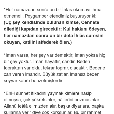
*Her namazdan sonra on bir İhlâs okumayı ihmal
etmemeli. Peygamber efendimiz buyuruyor ki:
(Üç şey kendisinde bulunan kimse, Cennete
dilediği kapıdan girecektir: Kul hakkını ödeyen,
her namazdan sonra on bir defa İhlâs suresini
okuyan, katilini affederek ölen.)
*İman varsa, her şey var demektir; iman yoksa hiç
bir şey yoktur. İman hayattır, candır. Beden
topraktan var oldu, tekrar toprak olacaktır. Bedene
can veren imandır. Büyük zatlar, imansız bedeni
seyyar kabre benzetmişlerdir.
*Ehl-i sünnet itikadını yaymak kimlere nasip
olmuşsa, çok şükretsinler, hâllerini bozmasınlar.
Allahü teâlâ elimizden alır, başka diyarlara, başka
kullarına verir diye çok korksunlar. Bu bir rahmet