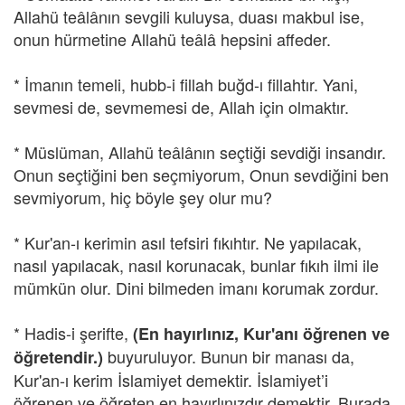
Allahü teâlânın sevgili kuluysa, duası makbul ise,
onun hürmetine Allahü teâlâ hepsini affeder.
* İmanın temeli, hubb-i fillah buğd-ı fillahtır. Yani,
sevmesi de, sevmemesi de, Allah için olmaktır.
* Müslüman, Allahü teâlânın seçtiği sevdiği insandır.
Onun seçtiğini ben seçmiyorum, Onun sevdiğini ben
sevmiyorum, hiç böyle şey olur mu?
* Kur'an-ı kerimin asıl tefsiri fıkıhtır. Ne yapılacak,
nasıl yapılacak, nasıl korunacak, bunlar fıkıh ilmi ile
mümkün olur. Dini bilmeden imanı korumak zordur.
* Hadis-i şerifte,
(En hayırlınız, Kur'anı öğrenen ve
buyuruluyor. Bunun bir manası da,
öğretendir.)
Kur'an-ı kerim İslamiyet demektir. İslamiyet’i
öğrenen ve öğreten en hayırlınızdır demektir. Burada