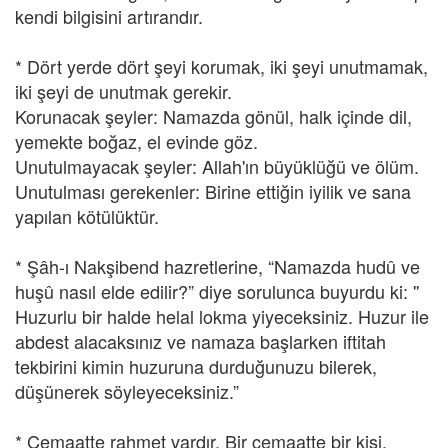
kendi bilgisini artırandır.
* Dört yerde dört şeyi korumak, iki şeyi unutmamak,
iki şeyi de unutmak gerekir.
Korunacak şeyler: Namazda gönül, halk içinde dil,
yemekte boğaz, el evinde göz.
Unutulmayacak şeyler: Allah'ın büyüklüğü ve ölüm.
Unutulması gerekenler: Birine ettiğin iyilik ve sana
yapılan kötülüktür.
* Şâh-ı Nakşibend hazretlerine, “Namazda hudû ve
huşû nasıl elde edilir?” diye sorulunca buyurdu ki: ''
Huzurlu bir halde helal lokma yiyeceksiniz. Huzur ile
abdest alacaksınız ve namaza başlarken iftitah
tekbirini kimin huzuruna durduğunuzu bilerek,
düşünerek söyleyeceksiniz.”
* Cemaatte rahmet vardır. Bir cemaatte bir kişi,