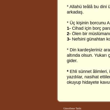
* Allahü teâlâ bu dini
arkadaş.
* Üç kişinin borcunu A
1-
Cihad için borç par
2-
Ölen bir müslümanın
3-
Nefsini günahtan ko
* Din kardeşleriniz ar
altında olsun. Yukarı 
gider.
*
Ehli sünnet âlimleri, i
yazdılar, nasihat ettil
okuyup hidayete kavuş
Güncelleme Tarihi