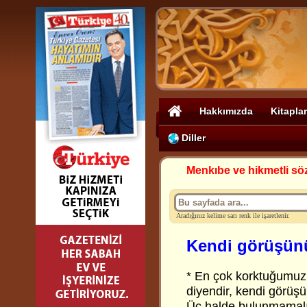
Hakkımızda
Kitaplar
Diller
Menkıbe ve hikmetli sö
Aradığınız kelime sarı renk ile işaretlenir.
Kendi görüşün
* En çok korktuğumuz
diyendir, kendi görüşü
Üç halde bulunmamalı