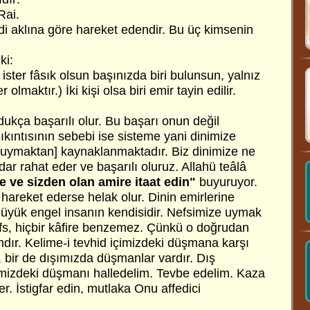
Rai.
di aklına göre hareket edendir. Bu üç kimsenin
ki:
m, ister fâsık olsun başınızda biri bulunsun, yalnız
lmaktır.) İki kişi olsa biri emir tayin edilir.
ukça başarılı olur. Bu başarı onun değil
Sıkıntısının sebebi ise sisteme yani dinimize
uymaktan] kaynaklanmaktadır. Biz dinimize ne
dar rahat eder ve başarılı oluruz. Allahü teâlâ
 ve sizden olan amire itaat edin"
buyuruyor.
hareket ederse helak olur. Dinin emirlerine
 Büyük engel insanın kendisidir. Nefsimize uymak
fs, hiçbir kâfire benzemez. Çünkü o doğrudan
dır. Kelime-i tevhid içimizdeki düşmana karşı
de, bir de dışımızda düşmanlar vardır. Dış
çimizdeki düşmanı halledelim. Tevbe edelim. Kaza
r. İstigfar edin, mutlaka Onu affedici