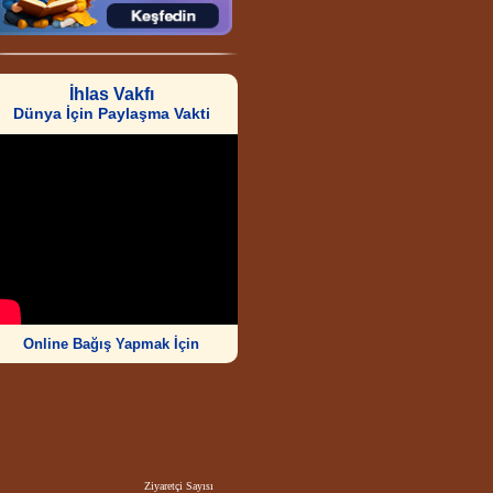
İhlas Vakfı
Dünya İçin Paylaşma Vakti
Online Bağış Yapmak İçin
Ziyaretçi Sayısı