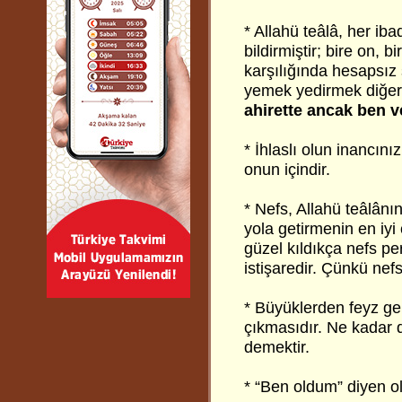
* Allahü teâlâ, her iba
bildirmiştir; bire on, b
karşılığında hesapsız 
yemek yedirmek diğeri
ahirette ancak ben 
* İhlaslı olun inancını
onun içindir.
* Nefs, Allahü teâlân
yola getirmenin en iy
güzel kıldıkça nefs pe
istişaredir. Çünkü ne
* Büyüklerden feyz ge
çıkmasıdır. Ne kadar 
demektir.
* “Ben oldum” diyen o