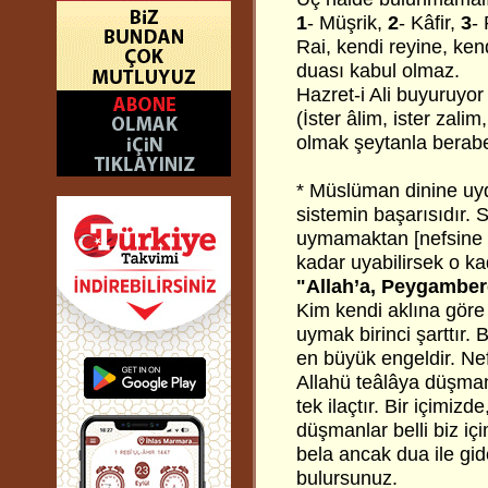
1
- Müşrik,
2
- Kâfir,
3
- 
Rai, kendi reyine, ken
duası kabul olmaz.
Hazret-i Ali buyuruyor 
(İster âlim, ister zali
olmak şeytanla beraber o
* Müslüman dinine uyd
sistemin başarısıdır. 
uymamaktan [nefsine 
kadar uyabilirsek o ka
"Allah’a, Peygambere
Kim kendi aklına göre 
uymak birinci şarttır.
en büyük engeldir. Ne
Allahü teâlâya düşman
tek ilaçtır. Bir içimiz
düşmanlar belli biz i
bela ancak dua ile gide
bulursunuz.