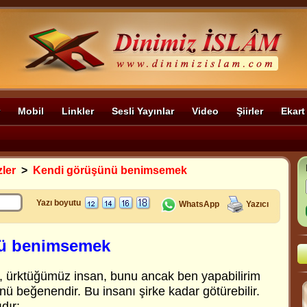
Mobil
Linkler
Sesli Yayınlar
Video
Şiirler
Ekart
zler
>
Kendi görüşünü benimsemek
Yazı boyutu
WhatsApp
Yazıcı
ü benimsemek
, ürktüğümüz insan, bunu ancak ben yapabilirim
nü beğenendir. Bu insanı şirke kadar götürebilir.
dır: