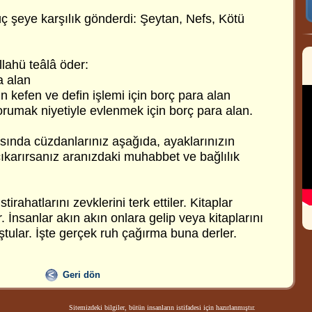
 üç şeye karşılık gönderdi: Şeytan, Nefs, Kötü
llahü teâlâ öder:
a alan
 kefen ve defin işlemi için borç para alan
rumak niyetiyle evlenmek için borç para alan.
asında cüzdanlarınız aşağıda, ayaklarınızın
çıkarırsanız aranızdaki muhabbet ve bağlılık
stirahatlarını zevklerini terk ettiler. Kitaplar
er. İnsanlar akın akın onlara gelip veya kitaplarını
tular. İşte gerçek ruh çağırma buna derler.
Geri dön
Sitemizdeki bilgiler, bütün insanların istifadesi için hazırlanmıştır.