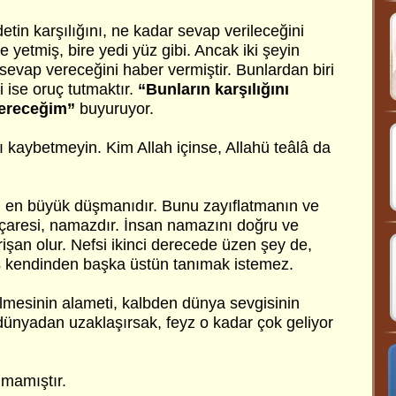
detin karşılığını, ne kadar sevap verileceğini
ire yetmiş, bire yedi yüz gibi. Ancak iki şeyin
sevap vereceğini haber vermiştir. Bunlardan biri
 ise oruç tutmaktır.
“Bunların karşılığını
vereceğim”
buyuruyor.
zı kaybetmeyin. Kim Allah içinse, Allahü teâlâ da
ın en büyük düşmanıdır. Bunu zayıflatmanın ve
i çaresi, namazdır. İnsan namazını doğru ve
rişan olur. Nefsi ikinci derecede üzen şey de,
fs kendinden başka üstün tanımak istemez.
lmesinin alameti, kalbden dünya sevgisinin
dünyadan uzaklaşırsak, feyz o kadar çok geliyor
lmamıştır.