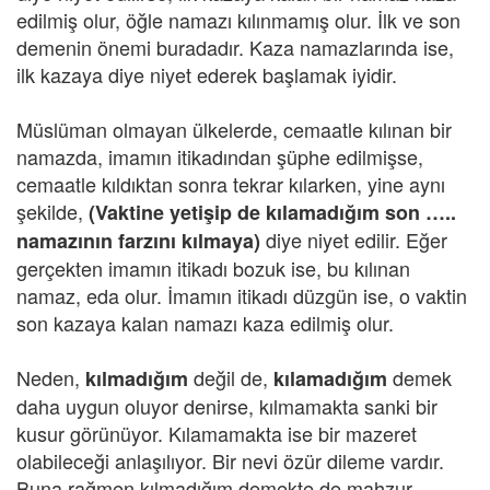
edilmiş olur, öğle namazı kılınmamış olur. İlk ve son
demenin önemi buradadır. Kaza namazlarında ise,
ilk kazaya diye niyet ederek başlamak iyidir.
Müslüman olmayan ülkelerde, cemaatle kılınan bir
namazda, imamın itikadından şüphe edilmişse,
cemaatle kıldıktan sonra tekrar kılarken, yine aynı
şekilde,
(Vaktine yetişip de kılamadığım son …..
diye niyet edilir. Eğer
namazının farzını kılmaya)
gerçekten imamın itikadı bozuk ise, bu kılınan
namaz, eda olur. İmamın itikadı düzgün ise, o vaktin
son kazaya kalan namazı kaza edilmiş olur.
Neden,
değil de,
demek
kılmadığım
kılamadığım
daha uygun oluyor denirse, kılmamakta sanki bir
kusur görünüyor. Kılamamakta ise bir mazeret
olabileceği anlaşılıyor. Bir nevi özür dileme vardır.
Buna rağmen kılmadığım demekte de mahzur