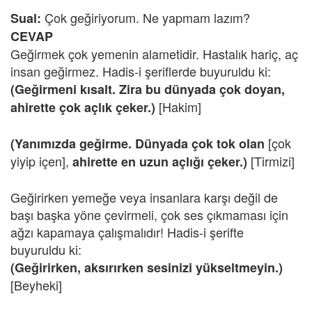
Çok geğiriyorum. Ne yapmam lazım?
Sual:
CEVAP
Geğirmek çok yemenin alametidir. Hastalık hariç, aç
insan geğirmez. Hadis-i şeriflerde buyuruldu ki:
(Geğirmeni kısalt. Zira bu dünyada çok doyan,
[Hakim]
ahirette çok açlık çeker.)
[çok
(Yanımızda geğirme. Dünyada çok tok olan
yiyip içen],
[Tirmizi]
ahirette en uzun açlığı çeker.)
Geğirirken yemeğe veya insanlara karşı değil de
başı başka yöne çevirmeli, çok ses çıkmaması için
ağzı kapamaya çalışmalıdır! Hadis-i şerifte
buyuruldu ki:
(Geğirirken, aksırırken sesinizi yükseltmeyin.)
[Beyheki]