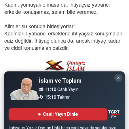
Kadın, yumuşak olmasa da, ihtiyaçsız yabancı
erkekle konuşamaz, selam bile veremez.
Âlimler şu konuda birleşiyorlar:
Kadınların yabancı erkeklerle ihtiyaçsız konuşmaları
caiz değildir. İhtiyaç olunca da, ancak ihtiyaç kadar
ve ciddi konuşmaları caizdir.
×
İslam ve Toplum
Copyright © 2008 - Dinimiz İslam. Her Hakkı Saklıdır.
📻
11:10
Canlı Yayın
🔄
15:10
Tekrar
Sitemizdeki bilgiler, bütün insanların istifadesi için
hazırlanmıştır. Orijinaline sadık kalmak şartıyla, izin
Canlı Yayın Dinle
almaya gerek kalmadan, herkes istediği gibi alıp istifade
edebilir.
İlahiyatçı-Yazar Osman Ünlü hoca canlı yayında sorularınıza