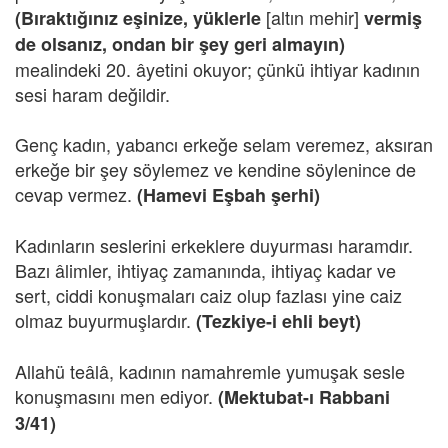
[altın mehir]
(Bıraktığınız eşinize, yüklerle
vermiş
de olsanız, ondan bir şey geri almayın)
mealindeki 20. âyetini okuyor; çünkü ihtiyar kadının
sesi haram değildir.
Genç kadın, yabancı erkeğe selam veremez, aksıran
erkeğe bir şey söylemez ve kendine söylenince de
cevap vermez.
(Hamevi Eşbah şerhi)
Kadınların seslerini erkeklere duyurması haramdır.
Bazı âlimler, ihtiyaç zamanında, ihtiyaç kadar ve
sert, ciddi konuşmaları caiz olup fazlası yine caiz
olmaz buyurmuşlardır.
(Tezkiye-i ehli beyt)
Allahü teâlâ, kadının namahremle yumuşak sesle
konuşmasını men ediyor.
(Mektubat-ı Rabbani
3/41)