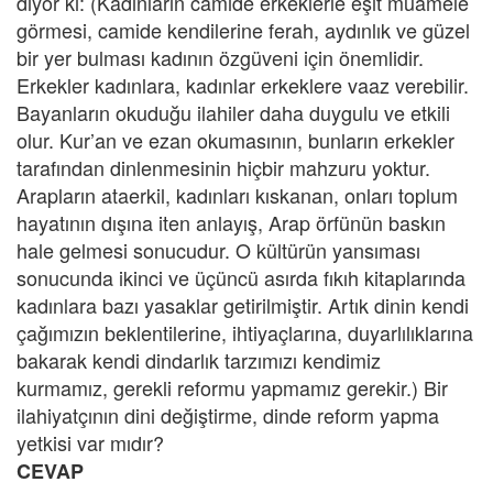
diyor ki: (Kadınların camide erkeklerle eşit muamele
görmesi, camide kendilerine ferah, aydınlık ve güzel
bir yer bulması kadının özgüveni için önemlidir.
Erkekler kadınlara, kadınlar erkeklere vaaz verebilir.
Bayanların okuduğu ilahiler daha duygulu ve etkili
olur. Kur’an ve ezan okumasının, bunların erkekler
tarafından dinlenmesinin hiçbir mahzuru yoktur.
Arapların ataerkil, kadınları kıskanan, onları toplum
hayatının dışına iten anlayış, Arap örfünün baskın
hale gelmesi sonucudur. O kültürün yansıması
sonucunda ikinci ve üçüncü asırda fıkıh kitaplarında
kadınlara bazı yasaklar getirilmiştir. Artık dinin kendi
çağımızın beklentilerine, ihtiyaçlarına, duyarlılıklarına
bakarak kendi dindarlık tarzımızı kendimiz
kurmamız, gerekli reformu yapmamız gerekir.) Bir
ilahiyatçının dini değiştirme, dinde reform yapma
yetkisi var mıdır?
CEVAP