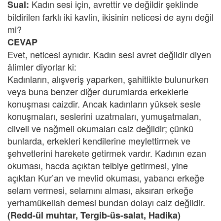
Kadın sesi için, avrettir ve değildir şeklinde
Sual:
bildirilen farklı iki kavlin, ikisinin neticesi de aynı değil
mi?
CEVAP
Evet, neticesi aynıdır. Kadın sesi avret değildir diyen
âlimler diyorlar ki:
Kadınların, alışveriş yaparken, şahitlikte bulunurken
veya buna benzer diğer durumlarda erkeklerle
konuşması caizdir. Ancak kadınların yüksek sesle
konuşmaları, seslerini uzatmaları, yumuşatmaları,
cilveli ve nağmeli okumaları caiz değildir; çünkü
bunlarda, erkekleri kendilerine meylettirmek ve
şehvetlerini harekete getirmek vardır. Kadının ezan
okuması, hacda açıktan telbiye getirmesi, yine
açıktan Kur’an ve mevlid okuması, yabancı erkeğe
selam vermesi, selamını alması, aksıran erkeğe
yerhamükellah demesi bundan dolayı caiz değildir.
(Redd-ül muhtar, Tergib-üs-salat, Hadika)