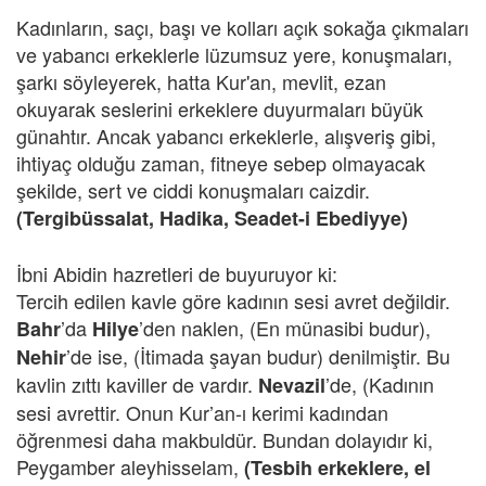
Kadınların, saçı, başı ve kolları açık sokağa çıkmaları
ve yabancı erkeklerle lüzumsuz yere, konuşmaları,
şarkı söyleyerek, hatta Kur'an, mevlit, ezan
okuyarak seslerini erkeklere duyurmaları büyük
günahtır. Ancak yabancı erkeklerle, alışveriş gibi,
ihtiyaç olduğu zaman, fitneye sebep olmayacak
şekilde, sert ve ciddi konuşmaları caizdir.
(Tergibüssalat, Hadika,
Seadet-i Ebediyye)
İbni Abidin hazretleri de buyuruyor ki:
Tercih edilen kavle göre kadının sesi avret değildir.
’da
’den naklen, (En münasibi budur),
Bahr
Hilye
’de ise, (İtimada şayan budur) denilmiştir. Bu
Nehir
kavlin zıttı kaviller de vardır.
’de, (Kadının
Nevazil
sesi avrettir. Onun Kur’an-ı kerimi kadından
öğrenmesi daha makbuldür. Bundan dolayıdır ki,
Peygamber aleyhisselam,
(Tesbih erkeklere, el