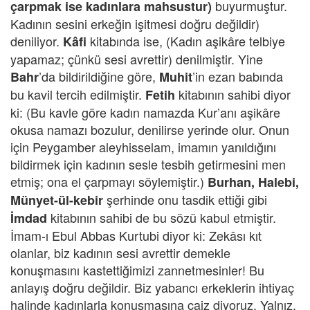
buyurmuştur.
çarpmak ise kadınlara mahsustur)
Kadının sesini erkeğin işitmesi doğru değildir)
deniliyor.
kitabında ise, (Kadın aşikâre telbiye
Kâfi
yapamaz; çünkü sesi avrettir) denilmiştir. Yine
’da bildirildiğine göre,
’in ezan babında
Bahr
Muhit
bu kavil tercih edilmiştir.
kitabının sahibi diyor
Fetih
ki: (Bu kavle göre kadın namazda Kur’anı aşikâre
okusa namazı bozulur, denilirse yerinde olur. Onun
için Peygamber aleyhisselam, imamın yanıldığını
bildirmek için kadının sesle tesbih getirmesini men
etmiş; ona el çarpmayı söylemiştir.)
Burhan, Halebi,
şerhinde onu tasdik ettiği gibi
Münyet-ül-kebir
kitabının sahibi de bu sözü kabul etmiştir.
İmdad
İmam-ı Ebul Abbas Kurtubi diyor ki: Zekâsı kıt
olanlar, biz kadının sesi avrettir demekle
konuşmasını kastettiğimizi zannetmesinler! Bu
anlayış doğru değildir. Biz yabancı erkeklerin ihtiyaç
halinde kadınlarla konuşmasına caiz diyoruz. Yalnız,