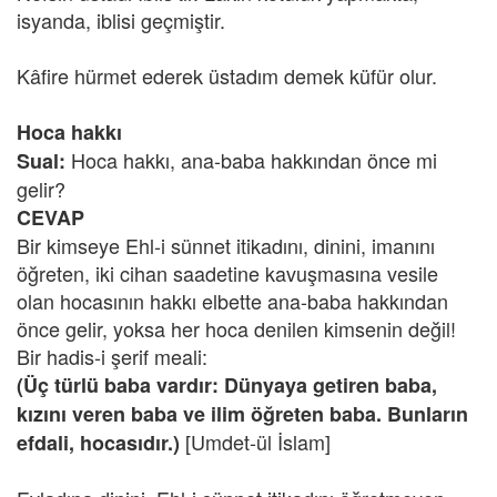
isyanda, iblisi geçmiştir.
Kâfire hürmet ederek üstadım demek küfür olur.
Hoca hakkı
Hoca hakkı, ana-baba hakkından önce mi
Sual:
gelir?
CEVAP
Bir kimseye Ehl-i sünnet itikadını, dinini, imanını
öğreten, iki cihan saadetine kavuşmasına vesile
olan hocasının hakkı elbette ana-baba hakkından
önce gelir, yoksa her hoca denilen kimsenin değil!
Bir hadis-i şerif meali:
(Üç türlü baba vardır: Dünyaya getiren baba,
kızını veren baba ve ilim öğreten baba. Bunların
[Umdet-ül İslam]
efdali, hocasıdır.)