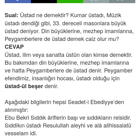
Üstad ne demektir? Kumar üstadı, Müzik
Sual:
üstadı dendiği gibi, 33. dereceli masonlara büyük
üstad deniyor. Din büyüklerine, mezhep imamlarına,
Peygamberlere de üstad demek caiz olur mu?
CEVAP
Üstad, ilim veya sanatta üstün olan kimse demektir.
Bu bakımdan din büyüklerine, mezhep imamlarına
ve hatta Peygamberlere de üstad denir. Peygamber
efendimiz, insanlığın hocası, üstadı olduğu için
denir.
üstad-ül beşer
Aşağıdaki bilgilerin hepsi Seadet-i Ebediyye’den
alınmıştır:
Ebu Bekri Sıddık âriflerin başı ve sıddıkların reisidir.
Sıddîkın üstadı Resulullah aleyhi ve alâ alihissalatü
vesselam idi.