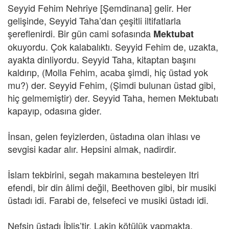
Seyyid Fehim Nehriye [Şemdinana] gelir. Her
gelişinde, Seyyid Taha’dan çeşitli iltifatlarla
şereflenirdi. Bir gün cami sofasında
Mektubat
okuyordu. Çok kalabalıktı. Seyyid Fehim de, uzakta,
ayakta dinliyordu. Seyyid Taha, kitaptan başını
kaldırıp, (Molla Fehim, acaba şimdi, hiç üstad yok
mu?) der. Seyyid Fehim, (Şimdi bulunan üstad gibi,
hiç gelmemiştir) der. Seyyid Taha, hemen Mektubatı
kapayıp, odasına gider.
İnsan, gelen feyizlerden, üstadına olan ihlası ve
sevgisi kadar alır. Hepsini almak, nadirdir.
İslam tekbirini, segah makamına besteleyen Itri
efendi, bir din âlimi değil, Beethoven gibi, bir musiki
üstadı idi. Farabi de, felsefeci ve musiki üstadı idi.
Nefsin üstadı İblis’tir. Lakin kötülük yapmakta,