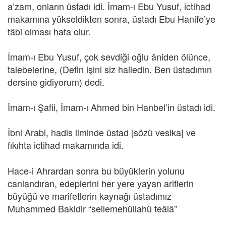
a’zam, onların üstadı idi. İmam-ı Ebu Yusuf, ictihad
makamına yükseldikten sonra, üstadı Ebu Hanife’ye
tâbi olması hata olur.
İmam-ı Ebu Yusuf, çok sevdiği oğlu âniden ölünce,
talebelerine, (Defin işini siz halledin. Ben üstadımın
dersine gidiyorum) dedi.
İmam-ı Şafii, İmam-ı Ahmed bin Hanbel’in üstadı idi.
İbni Arabi, hadis ilminde üstad [sözü vesika] ve
fıkıhta ictihad makamında idi.
Hace-i Ahrardan sonra bu büyüklerin yolunu
canlandıran, edeplerini her yere yayan ariflerin
büyüğü ve marifetlerin kaynağı üstadımız
Muhammed Bakidir “sellemehüllahü teâlâ”