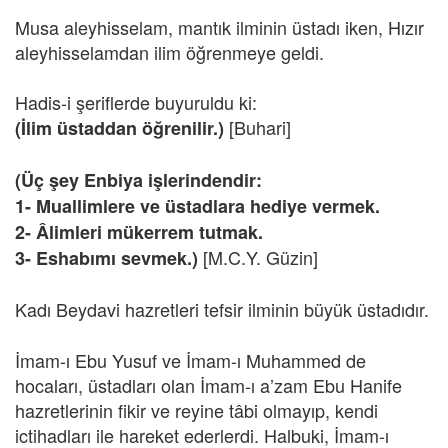
Musa aleyhisselam, mantık ilminin üstadı iken, Hızır
aleyhisselamdan ilim öğrenmeye geldi.
Hadis-i şeriflerde buyuruldu ki:
[Buhari]
(İlim üstaddan öğrenilir.)
(Üç şey Enbiya işlerindendir:
1- Muallimlere ve üstadlara hediye vermek.
2- Âlimleri mükerrem tutmak.
[M.C.Y. Güzin]
3- Eshabımı sevmek.)
Kadı Beydavi hazretleri tefsir ilminin büyük üstadıdır.
İmam-ı Ebu Yusuf ve İmam-ı Muhammed de
hocaları, üstadları olan İmam-ı a’zam Ebu Hanife
hazretlerinin fikir ve reyine tâbi olmayıp, kendi
ictihadları ile hareket ederlerdi. Halbuki, İmam-ı