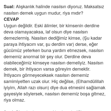
Alışkanlık halinde nasılsın diyoruz. Maksatsız
Sual:
nasılsın demek uygun mudur, riya mıdır?
CEVAP
Uygun değildir. Eski âlimler, bir kimsenin derdine
deva olamayacaksa, laf olsun diye nasılsın
demezlermiş. Nasılsın dediğimiz kimse, (Şu kadar
paraya ihtiyacım var, şu derdim var) derse, eğer
gücümüz yeterken buna yardım etmezsek, nasılsın
dememiz anormal bir şey olur. Derdine deva
olabileceğimiz kimseye nasılsın demeliyiz. Nasılsın
demek, bir ihtiyacın varsa göreyim demektir.
İhtiyacını görmeyeceksek nasılsın dememiz
samimiyetten uzak olur. Hiç değilse, (Elhamdülillah
iyiyim, Allah razı olsun) diye dua etmesini sağlamak
gayesiyle söylersek, nasılsın dememiz boşa gitmez,
riya olmaz.