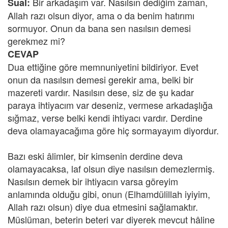
Bir arkadaşım var. Nasılsın dediğim zaman,
Sual:
Allah razı olsun diyor, ama o da benim hatırımı
sormuyor. Onun da bana sen nasılsın demesi
gerekmez mi?
CEVAP
Dua ettiğine göre memnuniyetini bildiriyor. Evet
onun da nasılsın demesi gerekir ama, belki bir
mazereti vardır. Nasılsın dese, siz de şu kadar
paraya ihtiyacım var deseniz, vermese arkadaşlığa
sığmaz, verse belki kendi ihtiyacı vardır. Derdine
deva olamayacağıma göre hiç sormayayım diyordur.
Bazı eski âlimler, bir kimsenin derdine deva
olamayacaksa, laf olsun diye nasılsın demezlermiş.
Nasılsın demek bir ihtiyacın varsa göreyim
anlamında olduğu gibi, onun (Elhamdülillah iyiyim,
Allah razı olsun) diye dua etmesini sağlamaktır.
Müslüman, beterin beteri var diyerek mevcut hâline