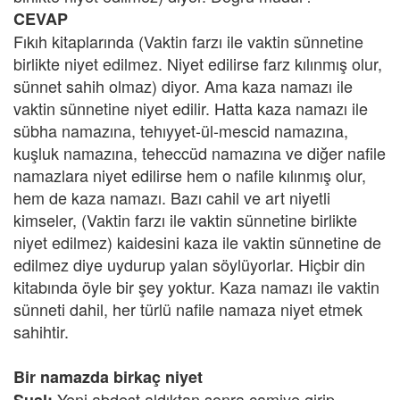
CEVAP
Fıkıh kitaplarında (Vaktin farzı ile vaktin sünnetine
birlikte niyet edilmez. Niyet edilirse farz kılınmış olur,
sünnet sahih olmaz) diyor. Ama kaza namazı ile
vaktin sünnetine niyet edilir. Hatta kaza namazı ile
sübha namazına, tehıyyet-ül-mescid namazına,
kuşluk namazına, teheccüd namazına ve diğer nafile
namazlara niyet edilirse hem o nafile kılınmış olur,
hem de kaza namazı. Bazı cahil ve art niyetli
kimseler, (Vaktin farzı ile vaktin sünnetine birlikte
niyet edilmez) kaidesini kaza ile vaktin sünnetine de
edilmez diye uydurup yalan söylüyorlar. Hiçbir din
kitabında öyle bir şey yoktur. Kaza namazı ile vaktin
sünneti dahil, her türlü nafile namaza niyet etmek
sahihtir.
Bir namazda birkaç niyet
Yeni abdest aldıktan sonra camiye girip