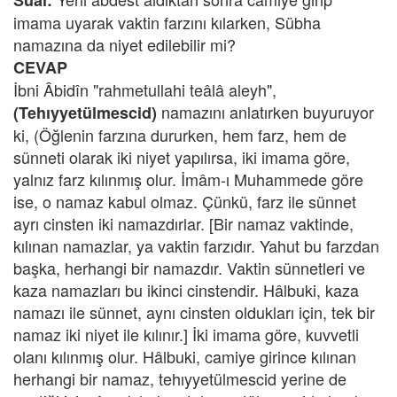
Sual:
imama uyarak vaktin farzını kılarken, Sübha
namazına da niyet edilebilir mi?
CEVAP
İbni Âbidîn "rahmetullahi teâlâ aleyh",
namazını anlatırken buyuruyor
(Tehıyyetülmescid)
ki, (Öğlenin farzına dururken, hem farz, hem de
sünneti olarak iki niyet yapılırsa, iki imama göre,
yalnız farz kılınmış olur. İmâm-ı Muhammede göre
ise, o namaz kabul olmaz. Çünkü, farz ile sünnet
ayrı cinsten iki namazdırlar. [Bir namaz vaktinde,
kılınan namazlar, ya vaktin farzıdır. Yahut bu farzdan
başka, herhangi bir namazdır. Vaktin sünnetleri ve
kaza namazları bu ikinci cinstendir. Hâlbuki, kaza
namazı ile sünnet, aynı cinsten oldukları için, tek bir
namaz iki niyet ile kılınır.] İki imama göre, kuvvetli
olanı kılınmış olur. Hâlbuki, camiye girince kılınan
herhangi bir namaz, tehıyyetülmescid yerine de