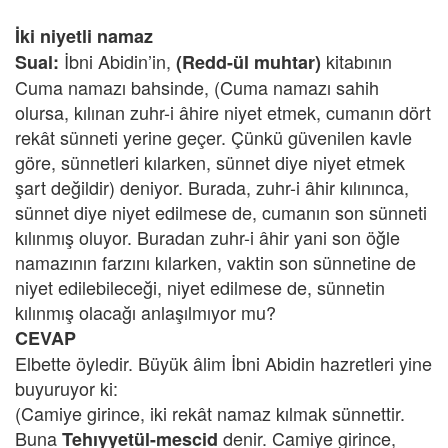
İki niyetli namaz
İbni Abidin’in,
kitabının
Sual:
(Redd-ül muhtar)
Cuma namazı bahsinde, (Cuma namazı sahih
olursa, kılınan zuhr-i âhire niyet etmek, cumanın dört
rekât sünneti yerine geçer. Çünkü güvenilen kavle
göre, sünnetleri kılarken, sünnet diye niyet etmek
şart değildir) deniyor. Burada, zuhr-i âhir kılınınca,
sünnet diye niyet edilmese de, cumanın son sünneti
kılınmış oluyor. Buradan zuhr-i âhir yani son öğle
namazının farzını kılarken, vaktin son sünnetine de
niyet edilebileceği, niyet edilmese de, sünnetin
kılınmış olacağı anlaşılmıyor mu?
CEVAP
Elbette öyledir. Büyük âlim İbni Abidin hazretleri yine
buyuruyor ki:
(Camiye girince, iki rekât namaz kılmak sünnettir.
Buna
denir. Camiye girince,
Tehıyyetül-mescid