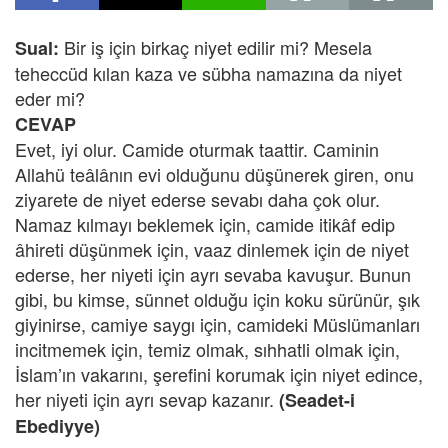
Bir iş için birkaç niyet edilir mi? Mesela
Sual:
teheccüd kılan kaza ve sübha namazına da niyet
eder mi?
CEVAP
Evet, iyi olur. Camide oturmak taattir. Caminin
Allahü teâlânın evi olduğunu düşünerek giren, onu
ziyarete de niyet ederse sevabı daha çok olur.
Namaz kılmayı beklemek için, camide itikâf edip
âhireti düşünmek için, vaaz dinlemek için de niyet
ederse, her niyeti için ayrı sevaba kavuşur. Bunun
gibi, bu kimse, sünnet olduğu için koku sürünür, şık
giyinirse, camiye saygı için, camideki Müslümanları
incitmemek için, temiz olmak, sıhhatli olmak için,
İslam’ın vakarını, şerefini korumak için niyet edince,
her niyeti için ayrı sevap kazanır.
(Seadet-i
Ebediyye)