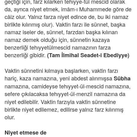
geçtiği için, farz kılarken tehıyye-tül mescid olarak
da, ayrıca niyet etmek, imâm-ı Muhammede göre de
câiz olur. Yalnız farza niyet edince de, bu iki namaz
birlikte kılınmış olur). Vaktin farzı ile sünnet, başka
namaz iseler de, sünnet, farzdan başka kılınan
namaz demek olduğu için, sünnetin kazaya
benzerliği tehıyyetülmescid namazının farza
benzerliği gibidir.
(Tam İlmihal Seadet-i Ebediyye)
Vaktin sünnetini kılmaya başlarken, vaktin farzı
hariç, kaza namazına, yeni abdest alınmışsa
Sübha
namazına, camideyse tehıyyet-ül-mescid namazına,
sefere çıkılacaksa tehıyyet-ül-menzil
namazına da
niyet edilebilir. Vaktin farzıyla vaktin sünnetine
birlikte niyet edilemez, edilirse yalnız farz kılınmış
olur.
Niyet etmese de