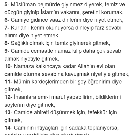
- Müslüman pejmürde giyinmez diyerek, temiz ve
5
düzgün giyinip İslam’ın vakarını, şerefini korumak,
Camiye gidince vaaz dinlerim diye niyet etmek,
6-
Kur’an-ı kerim okunuyorsa dinleyip farz sevabı
7-
alırım diye niyet etmek,
- Sağlıklı olmak için temiz giyinerek gitmek,
8
- Camide cemaatle namaz kılıp daha çok sevab
9
almak niyetiyle gitmek,
- Namaza kalkıncaya kadar Allah’ın evi olan
10
camide oturma sevabına kavuşmak niyetiyle gitmek,
Mümin kardeşlerimden bir şey öğrenirim diye
11-
gitmek,
İnsanlara emr-i maruf yapabilirim, bildiklerimi
12-
söylerim diye gitmek,
- Camide ahireti düşünmek için, tefekkür için
13
gitmek,
- Caminin ihtiyaçları için sadaka toplanıyorsa,
14