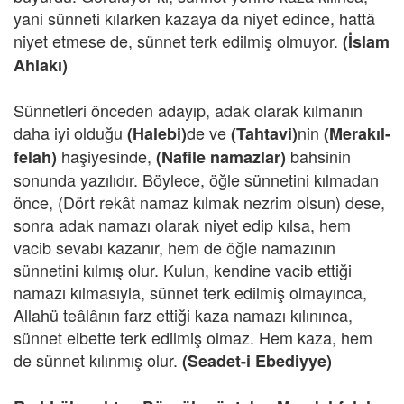
yani sünneti kılarken kazaya da niyet edince, hattâ
niyet etmese de, sünnet terk edilmiş olmuyor.
(İslam
Ahlakı)
Sünnetleri önceden adayıp, adak olarak kılmanın
daha iyi olduğu
de ve
nin
(Halebi)
(Tahtavi)
(Merakıl-
haşiyesinde,
bahsinin
felah)
(Nafile namazlar)
sonunda yazılıdır. Böylece, öğle sünnetini kılmadan
önce, (Dört rekât namaz kılmak nezrim olsun) dese,
sonra adak namazı olarak niyet edip kılsa, hem
vacib sevabı kazanır, hem de öğle namazının
sünnetini kılmış olur. Kulun, kendine vacib ettiği
namazı kılmasıyla, sünnet terk edilmiş olmayınca,
Allahü teâlânın farz ettiği kaza namazı kılınınca,
sünnet elbette terk edilmiş olmaz. Hem kaza, hem
de sünnet kılınmış olur.
(Seadet-i Ebediyye)