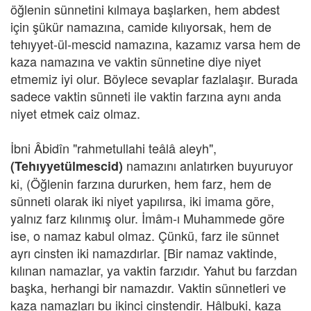
öğlenin sünnetini kılmaya başlarken, hem abdest
için şükür namazına, camide kılıyorsak, hem de
tehıyyet-ül-mescid namazına, kazamız varsa hem de
kaza namazına ve vaktin sünnetine diye niyet
etmemiz iyi olur. Böylece sevaplar fazlalaşır. Burada
sadece vaktin sünneti ile vaktin farzına aynı anda
niyet etmek caiz olmaz.
İbni Âbidîn "rahmetullahi teâlâ aleyh",
namazını anlatırken buyuruyor
(Tehıyyetülmescid)
ki, (Öğlenin farzına dururken, hem farz, hem de
sünneti olarak iki niyet yapılırsa, iki imama göre,
yalnız farz kılınmış olur. İmâm-ı Muhammede göre
ise, o namaz kabul olmaz. Çünkü, farz ile sünnet
ayrı cinsten iki namazdırlar. [Bir namaz vaktinde,
kılınan namazlar, ya vaktin farzıdır. Yahut bu farzdan
başka, herhangi bir namazdır. Vaktin sünnetleri ve
kaza namazları bu ikinci cinstendir. Hâlbuki, kaza