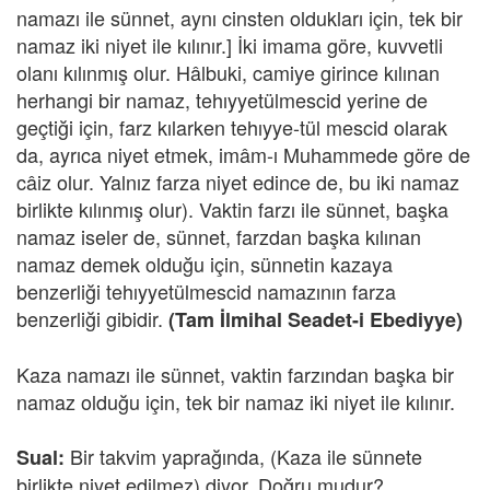
namazı ile sünnet, aynı cinsten oldukları için, tek bir
namaz iki niyet ile kılınır.] İki imama göre, kuvvetli
olanı kılınmış olur. Hâlbuki, camiye girince kılınan
herhangi bir namaz, tehıyyetülmescid yerine de
geçtiği için, farz kılarken tehıyye-tül mescid olarak
da, ayrıca niyet etmek, imâm-ı Muhammede göre de
câiz olur. Yalnız farza niyet edince de, bu iki namaz
birlikte kılınmış olur). Vaktin farzı ile sünnet, başka
namaz iseler de, sünnet, farzdan başka kılınan
namaz demek olduğu için, sünnetin kazaya
benzerliği tehıyyetülmescid namazının farza
benzerliği gibidir.
(Tam İlmihal Seadet-i Ebediyye)
Kaza namazı ile sünnet, vaktin farzından başka bir
namaz olduğu için, tek bir namaz iki niyet ile kılınır.
Bir takvim yaprağında, (Kaza ile sünnete
Sual:
birlikte niyet edilmez) diyor. Doğru mudur?