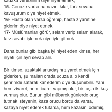
sadaka verebilirim diye niyet etmek,
Cenaze varsa namazını kılar, farz sevaba
15-
kavuşurum diye niyet etmek,
Hasta olan varsa öğrenip, hasta ziyaretine
16-
giderim diye niyet etmek,
Müslümanları görür, selam verip selam alarak,
17-
farz sevabı işlemek niyetiyle gitmek.
Daha bunlar gibi başka iyi niyet eden kimse, her
niyeti için ayrı sevab alır.
Bir kimse, uzaktaki arkadaşını ziyaret etmek için
giderken, şu malları orada ucuza alıp kendi
şehrimde satarak kâr ederim diye düşünebilir. Yani
hem ziyaret, hem ticaret yapmış olur, bir taşla iki kuş
vurmuş olur. Bunun gibi mübarek günlerde oruç
tutmak isteyenin, kaza orucu borcu da varsa,
kazaya niyet ederek tutarsa, hem kazasını ödemiş,