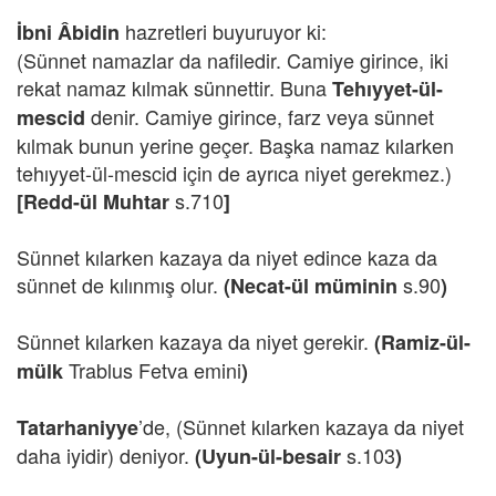
hazretleri buyuruyor ki:
İbni Âbidin
(Sünnet namazlar da nafiledir. Camiye girince, iki
rekat namaz kılmak sünnettir. Buna
Tehıyyet-ül-
denir. Camiye girince, farz veya sünnet
mescid
kılmak bunun yerine geçer. Başka namaz kılarken
tehıyyet-ül-mescid için de ayrıca niyet gerekmez.)
s.710
[Redd-ül Muhtar
]
Sünnet kılarken kazaya da niyet edince kaza da
sünnet de kılınmış olur.
s.90
(Necat-ül müminin
)
Sünnet kılarken kazaya da niyet gerekir.
(Ramiz-ül-
Trablus Fetva emini
mülk
)
’de, (Sünnet kılarken kazaya da niyet
Tatarhaniyye
daha iyidir) deniyor.
s.103
(Uyun-ül-besair
)