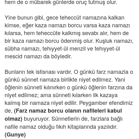
hem de o mübarek günlerde oruç tutmuş olur.
Yine bunun gibi, gece teheccüt namazına kalkan
kimse, eğer kaza namazı borcu varsa kaza namazı
kılarsa, hem teheccüte kalkmış sevabı alır, hem de
bir kaza namazı borcu ödenmiş olur. Kuşluk namazı,
sübha namazı, tehıyyet-ül menzil ve tehıyyet-ül
mescid namazı da böyledir.
Bunların tek istisnası vardır. O günkü farz namazla o
günkü sünnet namaza birlikte niyet edilmez. Yani
öğlenin sünneti kılınırken o günkü öğlenin farzına da
niyet edilmez; ama sünneti kılarken ilk kazaya
kalmış bir namaza niyet edilir. Peygamber efendimiz
de,
(Farz namaz borcu olanın nafileleri kabul
buyuruyor. Sünnetlerin de, farzlara bağlı
olmaz)
nafile namaz olduğu fıkıh kitaplarında yazılıdır.
(Gunye)