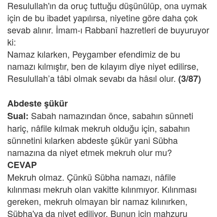
Resulullah'ın da oruç tuttuğu düşünülüp, ona uymak
için de bu ibadet yapılırsa, niyetine göre daha çok
sevab alınır. İmam-ı Rabbanî hazretleri de buyuruyor
ki:
Namaz kılarken, Peygamber efendimiz de bu
namazı kılmıştır, ben de kılayım diye niyet edilirse,
Resulullah’a tâbi olmak sevabı da hâsıl olur.
(3/87)
Abdeste şükür
Sabah namazından önce, sabahın sünneti
Sual:
hariç, nâfile kılmak mekruh olduğu için, sabahın
sünnetini kılarken abdeste şükür yani Sübha
namazına da niyet etmek mekruh olur mu?
CEVAP
Mekruh olmaz. Çünkü Sübha namazı, nâfile
kılınması mekruh olan vakitte kılınmıyor. Kılınması
gereken, mekruh olmayan bir namaz kılınırken,
Sübha'ya da niyet ediliyor. Bunun için mahzuru