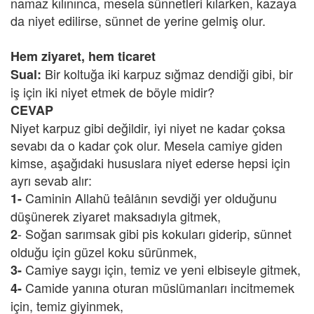
namaz kılınınca, mesela sünnetleri kılarken, kazaya
da niyet edilirse, sünnet de yerine gelmiş olur.
Hem ziyaret, hem ticaret
Bir koltuğa iki karpuz sığmaz dendiği gibi, bir
Sual:
iş için iki niyet etmek de böyle midir?
CEVAP
Niyet karpuz gibi değildir, iyi niyet ne kadar çoksa
sevabı da o kadar çok olur. Mesela camiye giden
kimse, aşağıdaki hususlara niyet ederse hepsi için
ayrı sevab alır:
Caminin Allahü teâlânın sevdiği yer olduğunu
1-
düşünerek ziyaret maksadıyla gitmek,
- Soğan sarımsak gibi pis kokuları giderip, sünnet
2
olduğu için güzel koku sürünmek,
Camiye saygı için, temiz ve yeni elbiseyle gitmek,
3-
Camide yanına oturan müslümanları incitmemek
4-
için, temiz giyinmek,