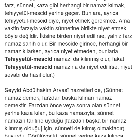
farz, sünnet, kaza gibi herhangi bir namaz kılmak,
tehıyyetül-mescid yerine geçer. Bunlara, ayrıca
tehıyyetül-mescid diye, niyet etmek gerekmez. Ama
vaktin farzıyla vaktin sünnetine birlikte niyet etmek
böyle değildir. İkisine birden niyet edilirse, yalnız farz
namaz sahih olur. Bir mescide girince, herhangi bir
namaz kılarken, ayrıca niyet etmeden, bunlarla
namazı da kılınmış olur, fakat
Tehıyyetül-mescid
namazına da niyet edilirse, niyet
Tehıyyetül-mescid
sevabı da hâsıl olur.)
Seyyid Abdülhakim Arvasî hazretleri de, (Sünnet
namaz demek, farzdan başka kılınan namaz
demektir. Farzdan önce veya sonra olan sünnet
yerine kaza kılan, bu kaza namazıyla, sünnet
namazın tarifine uyduğu [farzdan başka bir namaz
kılınmış olduğu] için, sünneti de kılmış olmaktadır)
buyurdu. Görülüyor ki, sünnet yerine kaza kılınca,