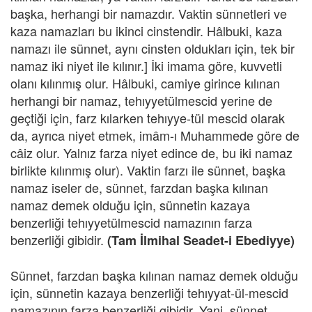
başka, herhangi bir namazdır. Vaktin sünnetleri ve
kaza namazları bu ikinci cinstendir. Hâlbuki, kaza
namazı ile sünnet, aynı cinsten oldukları için, tek bir
namaz iki niyet ile kılınır.] İki imama göre, kuvvetli
olanı kılınmış olur. Hâlbuki, camiye girince kılınan
herhangi bir namaz, tehıyyetülmescid yerine de
geçtiği için, farz kılarken tehıyye-tül mescid olarak
da, ayrıca niyet etmek, imâm-ı Muhammede göre de
câiz olur. Yalnız farza niyet edince de, bu iki namaz
birlikte kılınmış olur). Vaktin farzı ile sünnet, başka
namaz iseler de, sünnet, farzdan başka kılınan
namaz demek olduğu için, sünnetin kazaya
benzerliği tehıyyetülmescid namazının farza
benzerliği gibidir.
(Tam İlmihal Seadet-i Ebediyye)
Sünnet, farzdan başka kılınan namaz demek olduğu
için, sünnetin kazaya benzerliği tehıyyat-ül-mescid
namazının farza benzerliği gibidir. Yani, sünnet