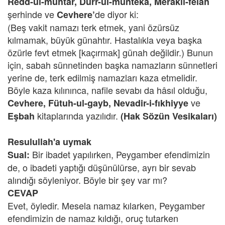
Redd-ül-muhtar,
Dürr-ül-münteka, Merakıl-felah
şerhinde ve
de diyor ki:
Cevhere’
(Beş vakit namazı terk etmek, yani özürsüz
kılmamak, büyük günahtır. Hastalıkla veya başka
özürle fevt etmek [kaçırmak] günah değildir.) Bunun
için, sabah sünnetinden başka namazların sünnetleri
yerine de, terk edilmiş namazları kaza etmelidir.
Böyle kaza kılınınca, nafile sevabı da hâsıl olduğu,
ve
Cevhere, Fütuh-ul-gayb,
Nevadir-i-fıkhiyye
kitaplarında yazılıdır.
Eşbah
(Hak Sözün Vesikaları)
Resulullah'a uymak
Bir ibadet yapılırken, Peygamber efendimizin
Sual:
de, o ibadeti yaptığı düşünülürse, ayrı bir sevab
alındığı söyleniyor. Böyle bir şey var mı?
CEVAP
Evet, öyledir. Mesela namaz kılarken, Peygamber
efendimizin de namaz kıldığı, oruç tutarken