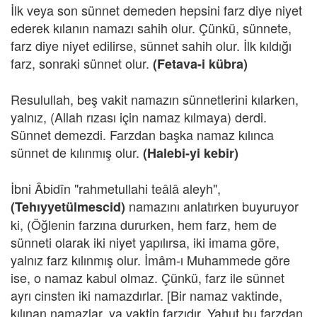
İlk veya son sünnet demeden hepsini farz diye niyet
ederek kılanın namazı sahih olur. Çünkü, sünnete,
farz diye niyet edilirse, sünnet sahih olur. İlk kıldığı
farz, sonraki sünnet olur.
(Fetava-i kübra)
Resulullah, beş vakit namazın sünnetlerini kılarken,
yalnız, (Allah rızası için namaz kılmaya) derdi.
Sünnet demezdi. Farzdan başka namaz kılınca
sünnet de kılınmış olur.
(Halebi-yi kebir)
İbni Âbidîn "rahmetullahi teâlâ aleyh",
namazını anlatırken buyuruyor
(Tehıyyetülmescid)
ki, (Öğlenin farzına dururken, hem farz, hem de
sünneti olarak iki niyet yapılırsa, iki imama göre,
yalnız farz kılınmış olur. İmâm-ı Muhammede göre
ise, o namaz kabul olmaz. Çünkü, farz ile sünnet
ayrı cinsten iki namazdırlar. [Bir namaz vaktinde,
kılınan namazlar, ya vaktin farzıdır. Yahut bu farzdan