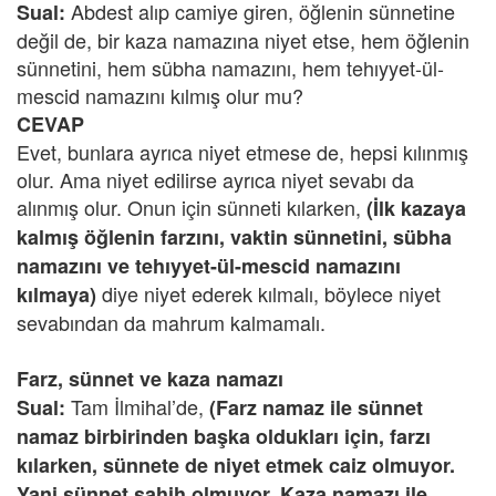
Abdest alıp camiye giren, öğlenin sünnetine
Sual:
değil de, bir kaza namazına niyet etse, hem öğlenin
sünnetini, hem sübha namazını, hem tehıyyet-ül-
mescid namazını kılmış olur mu?
CEVAP
Evet, bunlara ayrıca niyet etmese de, hepsi kılınmış
olur. Ama niyet edilirse ayrıca niyet sevabı da
alınmış olur. Onun için sünneti kılarken,
(İlk kazaya
kalmış öğlenin farzını, vaktin sünnetini, sübha
namazını ve tehıyyet-ül-mescid namazını
diye niyet ederek kılmalı, böylece niyet
kılmaya)
sevabından da mahrum kalmamalı.
Farz, sünnet ve kaza namazı
Tam İlmihal’de,
Sual:
(Farz namaz ile sünnet
namaz birbirinden başka oldukları için, farzı
kılarken, sünnete de niyet etmek caiz olmuyor.
Yani sünnet sahih olmuyor. Kaza namazı ile