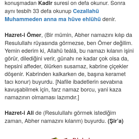
konuşmadan
suresi on defa okunur. Sonra
Kadir
aynı tesbih 33 defa okunup
Cezallahü
denir.
Muhammeden anna ma hüve ehlühü
, (Bir mümin, Abher namazını kılıp da
Hazret-i Ömer
Resulullahı rüyasında görmezse, ben Ömer değilim.
Yemin ederim ki, Allahü teâlâ, bu namazı kılanın işini
görür, dilediğini verir, günahı ne kadar çok olsa da,
hepsini affeder, ölürken susamaz, kabrine çiçekler
döşenir. Kabrinden kalkarken de, başına keramet
tacı konur) buyurdu. [Nafile ibadetlerin sevabına
kavuşabilmek için, farz namaz borcu, yani kaza
namazının olmaması lazımdır.]
de (Resulullahı görmek istediğim
Hazret-i Ali
zaman, Abher namazını kılarım) buyurdu.
(Şir’a)