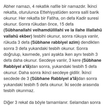
Abher namazı, 4 rekatlık nafile bir namazdır. İkinci
rekatta, oturulunca Ettehiyyatüden sonra salli barik
okunur. Her rekatta bir Fatiha, on defa Kadir suresi
okunur. Sonra rükudan önce, 15 defa
(Sübhanallahi velhamdülillahi ve la ilahe illallahü
tesbihi okunur, sonra rükuya varılır,
vallahü ekber)
rükuda 3 defa
dendikten
(Sübhane rabbiyel azim)
sonra 3 defa yukarıdaki tesbih okunur. Sonra
doğrulup, kavmede, yani ayakta iken aynı tesbih 3
defa daha okunur. Secdeye varılır, 3 kere
(Sübhane
dan sonra, yukarıdaki tesbih 5 defa
Rabbiyel a'lâ)
okunur. Daha sonra ikinci secdeye gidilir. İkinci
secdede de 3
dan sonra
(Sübhane Rabbiyel a'lâ)
yukarıdaki tesbih 5 defa okunur. İki secde arasında
tesbih okunmaz.
Diğer 3 rekat da böyle tamamlanır. Selamdan sonra