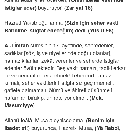
(Onlar seher vaktinde
buyuruyor.
istigfar eder)
(Zariyat 18)
Hazreti Yakub oğullarına,
(Sizin için seher vakti
dedi.
Rabbime istigfar edeceğim)
(Yusuf 98)
suresinin 17. âyetinde, sabredenler,
Âl-i İmran
sadıklar
[söz, iş ve niyetlerinde doğru olanlar],
namaz kılanlar, zekât verenler ve seherde istigfar
edenler övülmektedir. Beş vakit namazı, tadil-i erkan
ile ve cemaat ile eda etmeli! Teheccüd namazı
kılmalı, seher vakitlerini istigfarsız geçirmemeli,
gaflete dalmamalı, ölümü ve âhireti düşünmeli,
haramları bırakıp, âhirete yönelmeli.
(Mek.
Masumiyye)
Allahü teâlâ, Musa aleyhisselama,
(Benim için
buyurunca, Hazret-i Musa
ibadet et!)
, (Yâ Rabbî,