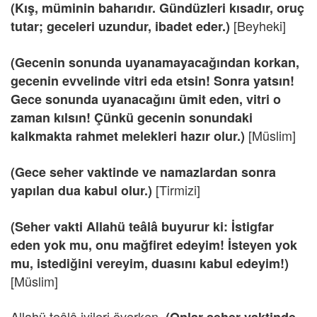
(Kış, müminin baharıdır. Gündüzleri kısadır, oruç
[Beyheki]
tutar; geceleri uzundur, ibadet eder.)
(Gecenin sonunda uyanamayacağından korkan,
gecenin evvelinde vitri eda etsin! Sonra yatsın!
Gece sonunda uyanacağını ümit eden, vitri o
zaman kılsın! Çünkü gecenin sonundaki
[Müslim]
kalkmakta rahmet melekleri hazır olur.)
(Gece seher vaktinde ve namazlardan sonra
[Tirmizi]
yapılan dua kabul olur.)
(Seher vakti Allahü teâlâ buyurur ki: İstigfar
eden yok mu, onu mağfiret edeyim! İsteyen yok
mu, istediğini vereyim, duasını kabul edeyim!)
[Müslim]
Allahü teâlâ iyileri överken,