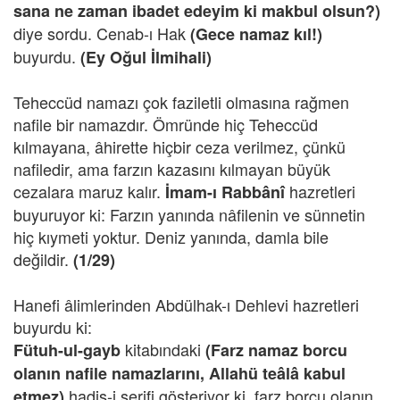
sana ne zaman ibadet edeyim ki makbul olsun?)
diye sordu. Cenab-ı Hak
(Gece namaz kıl!)
buyurdu.
(Ey Oğul İlmihali)
Teheccüd namazı çok faziletli olmasına rağmen
nafile bir namazdır. Ömründe hiç Teheccüd
kılmayana, âhirette hiçbir ceza verilmez, çünkü
nafiledir, ama farzın kazasını kılmayan büyük
cezalara maruz kalır.
hazretleri
İmam-ı Rabbânî
buyuruyor ki: Farzın yanında nâfilenin ve sünnetin
hiç kıymeti yoktur. Deniz yanında, damla bile
değildir.
(1/29)
Hanefi âlimlerinden Abdülhak-ı Dehlevi hazretleri
buyurdu ki:
kitabındaki
Fütuh-ul-gayb
(Farz namaz borcu
olanın nafile namazlarını, Allahü teâlâ kabul
hadis-i şerifi gösteriyor ki, farz borcu olanın,
etmez)