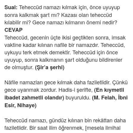
Teheccüd namazı kılmak için, önce uyuyup
Sual:
sonra kalkmak şart mı? Kazası olan teheccüd
kılabilir mi? Gece namazı kılmanın önemi nedir?
CEVAP
Teheccüd, gecenin üçte ikisi geçtikten sonra, imsak
vaktine kadar kılınan nafile bir namazdır. Teheccüd,
uykuyu terk etmek demektir. Teheccüd için önce
uyuyup, sonra kalkmanın şart olduğunu bildirenler
de olmuştur.
(Şir’a şerhi)
Nâfile namazları gece kılmak daha faziletlidir. Çünkü
gece uyanmak zordur. Hadis-i şerifte,
(En kıymetli
buyuruldu.
ibadet zahmetli olandır)
(M. Felah, İbni
Esir,
Nihaye)
Teheccüd namazı, gündüz kılınan bin rekâttan daha
faziletlidir. Bir saat ilim öğrenmek, [mesela ilmihal