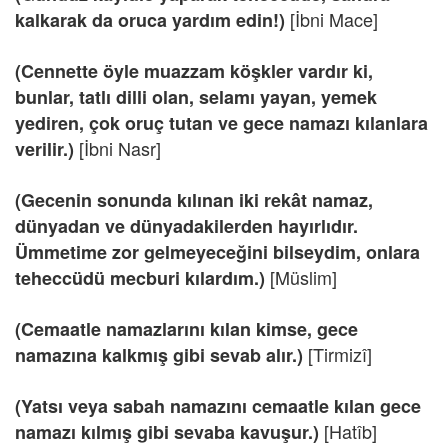
[İbni Mace]
kalkarak da oruca yardım edin!)
(Cennette öyle muazzam köşkler vardır ki,
bunlar, tatlı dilli olan, selamı yayan, yemek
yediren, çok oruç tutan ve gece namazı kılanlara
[İbni Nasr]
verilir.)
(Gecenin sonunda kılınan iki rekât namaz,
dünyadan ve dünyadakilerden hayırlıdır.
Ümmetime zor gelmeyeceğini bilseydim, onlara
[Müslim]
teheccüdü mecburi kılardım.)
(Cemaatle namazlarını kılan kimse, gece
[Tirmizî]
namazına kalkmış gibi sevab alır.)
(Yatsı veya sabah namazını cemaatle kılan gece
[Hatîb]
namazı kılmış gibi sevaba kavuşur.)