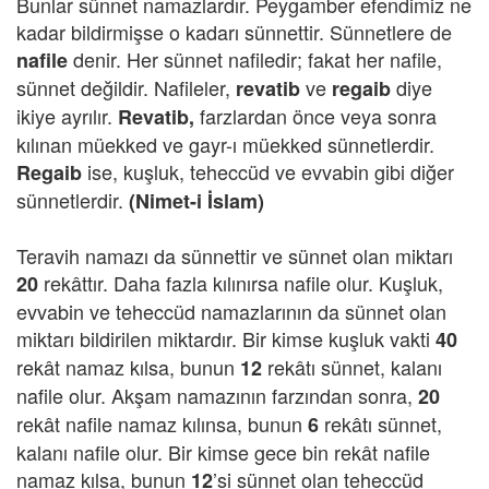
Bunlar sünnet namazlardır. Peygamber efendimiz ne
kadar bildirmişse o kadarı sünnettir. Sünnetlere de
denir. Her sünnet nafiledir; fakat her nafile,
nafile
sünnet değildir. Nafileler,
ve
diye
revatib
regaib
ikiye ayrılır.
farzlardan önce veya sonra
Revatib,
kılınan müekked ve gayr-ı müekked sünnetlerdir.
ise,
kuşluk, teheccüd ve evvabin gibi diğer
Regaib
sünnetlerdir.
(Nimet-i İslam)
Teravih namazı da sünnettir ve sünnet olan miktarı
rekâttır. Daha fazla kılınırsa nafile olur. Kuşluk,
20
evvabin ve teheccüd namazlarının da sünnet olan
miktarı bildirilen miktardır. Bir kimse kuşluk vakti
40
rekât namaz kılsa, bunun
rekâtı sünnet, kalanı
12
nafile olur. Akşam namazının farzından sonra,
20
rekât nafile namaz kılınsa, bunun
rekâtı sünnet,
6
kalanı nafile olur. Bir kimse gece bin rekât nafile
namaz kılsa, bunun
’si sünnet olan teheccüd
12