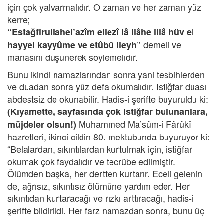
için çok yalvarmalıdır. O zaman ve her zaman yüz
kerre;
“Estağfirullahel’azîm ellezî lâ ilâhe illâ hüv el
demeli ve
hayyel kayyûme ve etûbü ileyh”
manasını düşünerek söylemelidir.
Bunu ikindi namazlarından sonra yani tesbihlerden
ve duadan sonra yüz defa okumalıdır. İstiğfar duası
abdestsiz de okunabilir. Hadis-i şerifte buyuruldu ki:
(Kıyamette, sayfasında çok istiğfar bulunanlara,
Muhammed Ma’sûm-i Fârûkî
müjdeler olsun!)
hazretleri, ikinci cildin 80. mektubunda buyuruyor ki:
“Belalardan, sıkıntılardan kurtulmak için, istiğfar
okumak çok faydalıdır ve tecrübe edilmiştir.
Ölümden başka, her dertten kurtarır. Eceli gelenin
de, ağrısız, sıkıntısız ölümüne yardım eder. Her
sıkıntıdan kurtaracağı ve rızkı arttıracağı, hadis-i
şerifte bildirildi. Her farz namazdan sonra, bunu üç