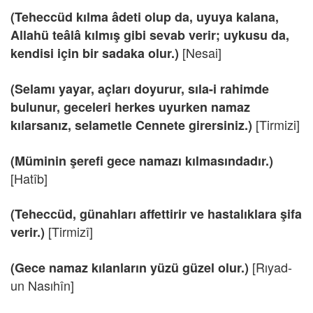
(Teheccüd kılma âdeti olup da, uyuya kalana,
Allahü teâlâ kılmış gibi sevab verir; uykusu da,
[Nesai]
kendisi için bir sadaka olur.)
(Selamı yayar, açları doyurur, sıla-i rahimde
bulunur, geceleri herkes uyurken namaz
[Tirmizi]
kılarsanız, selametle Cennete girersiniz.)
(Müminin şerefi gece namazı kılmasındadır.)
[Hatîb]
(Teheccüd, günahları affettirir ve hastalıklara şifa
[Tirmizî]
verir.)
[Rıyad-
(Gece namaz kılanların yüzü güzel olur.)
un Nasıhîn]