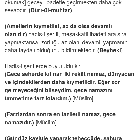
okumak] geceyi ibadetle geçirmekten daha çok
sevabdır.
(Dürr-ül-muhtar)
(Amellerin kıymetlisi, az da olsa devamlı
hadis-i şerifi, meşakkatli ibadeti ara sıra
olanıdır)
yapmaktansa, zorluğu az olanı devamlı yapmanın
daha faydalı olduğunu bildirmektedir.
(Beyheki)
Hadis-i şeriflerde buyuruldu ki:
(Gece seherde kılınan iki rekât namaz, dünyadan
ve içindekilerden daha kıymetlidir. Eğer zor
gelmeyeceğini bilseydim, gece namazını
[Müslim]
ümmetime farz kılardım.)
(Farzlardan sonra en faziletli namaz, gece
[Müslim]
namazıdır.)
(Gündüz kaylule yaparak teheccüde, sahura