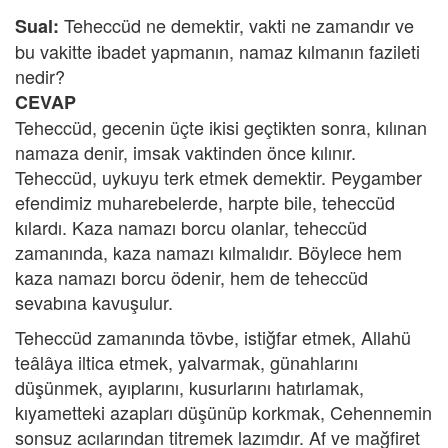
Teheccüd ne demektir, vakti ne zamandır ve
Sual:
bu vakitte ibadet yapmanın, namaz kılmanın fazileti
nedir?
CEVAP
Teheccüd, gecenin üçte ikisi geçtikten sonra, kılınan
namaza denir, imsak vaktinden önce kılınır.
Teheccüd, uykuyu terk etmek demektir. Peygamber
efendimiz muharebelerde, harpte bile, teheccüd
kılardı. Kaza namazı borcu olanlar, teheccüd
zamanında, kaza namazı kılmalıdır. Böylece hem
kaza namazı borcu ödenir, hem de teheccüd
sevabına kavuşulur.
Teheccüd zamanında tövbe, istiğfar etmek, Allahü
teâlâya iltica etmek, yalvarmak, günahlarını
düşünmek, ayıplarını, kusurlarını hatırlamak,
kıyametteki azapları düşünüp korkmak, Cehennemin
sonsuz acılarından titremek lazımdır. Af ve mağfiret