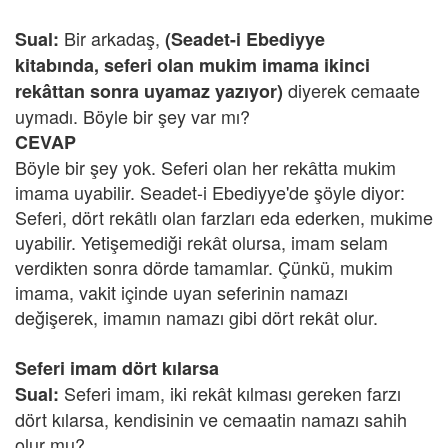
Bir arkadaş,
Sual:
(Seadet-i Ebediyye
kitabında, seferi olan mukim imama ikinci
diyerek cemaate
rekâttan sonra uyamaz yazıyor)
uymadı. Böyle bir şey var mı?
CEVAP
Böyle bir şey yok. Seferi olan her rekâtta mukim
imama uyabilir. Seadet-i Ebediyye'de şöyle diyor:
Seferi, dört rekâtlı olan farzları eda ederken, mukime
uyabilir. Yetişemediği rekât olursa, imam selam
verdikten sonra dörde tamamlar. Çünkü, mukim
imama, vakit içinde uyan seferinin namazı
değişerek, imamın namazı gibi dört rekât olur.
Seferi imam dört kılarsa
Seferi imam, iki rekât kılması gereken farzı
Sual:
dört kılarsa, kendisinin ve cemaatin namazı sahih
olur mu?