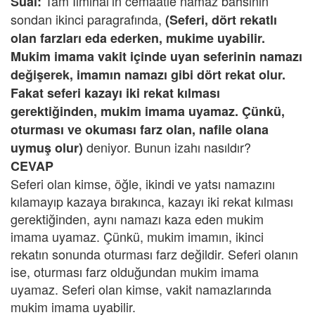
Tam İlmihal’in cemaatle namaz bahsinin
Sual:
sondan ikinci paragrafında,
(Seferi, dört rekatlı
olan farzları eda ederken, mukime uyabilir.
Mukim imama vakit içinde uyan seferinin namazı
değişerek, imamın namazı gibi dört rekat olur.
Fakat seferi kazayı iki rekat kılması
gerektiğinden, mukim imama uyamaz. Çünkü,
oturması ve okuması farz olan, nafile olana
deniyor. Bunun izahı nasıldır?
uymuş olur)
CEVAP
Seferi olan kimse, öğle, ikindi ve yatsı namazını
kılamayıp kazaya bırakınca, kazayı iki rekat kılması
gerektiğinden, aynı namazı kaza eden mukim
imama uyamaz. Çünkü, mukim imamın, ikinci
rekatın sonunda oturması farz değildir. Seferi olanın
ise, oturması farz olduğundan mukim imama
uyamaz. Seferi olan kimse, vakit namazlarında
mukim imama uyabilir.