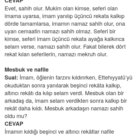
CEVAP
Evet, sahih olur. Mukim olan kimse, seferi olan
imama uyarsa, imam yanılıp üçüncü rekata kalkıp
dörde tamamlarsa, imamın namaz sahih olur, ona
uyan cemaatin namazı sahih olmaz. Seferi bir
kimse, seferi imam üçüncü rekata ayağa kalkınca
selam verse, namazı sahih olur. Fakat bilerek dört
rekat kılan seferilerin, namazı mekruh olur.
Mesbuk ve nafile
İmam, öğlenin farzını kıldırırken, Ettehıyyatü’yü
Sual:
okuduktan sonra yanılarak beşinci rekâta kalkıp,
altıncı rekâtı da kılıp selam verdi. Mesbuk olan bir
arkadaş da, imam selam verdikten sonra kalkıp bir
rekât daha kıldı. Mesbuk arkadaşın namazı sahih
oldu mu?
CEVAP
İmamın kıldığı beşinci ve altıncı rekâtlar nafile