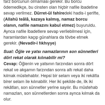
farz borcunun olmaması gerekir. Bu borcu
ödemedikçe, bu cinsten olan hiçbir nafile ibadetine
sevap verilmez.
deki hadis-i şerifte,
Dürret-ül fahire
(Allahü teâlâ, kazaya kalmış, namaz borcu
buyuruldu.
olanın, nafile namazını kabul etmez)
Ayrıca nafile ibadetlere sevap verilebilmesi için,
haramlardan kaçıp günahlara da tövbe etmek
gerekir.
(Nevadir-i fıkhıyye)
Sual: Öğle ve yatsı namazlarının son sünnetleri
dört rekat olarak kılınabilir mi?
Öğlenin ve yatsının farzından sonra dört
Cevap:
rekat ve akşamın farzından sonra altı rekat daha
kılmak müstehabtır. Hepsi bir selam veya iki rekâtta
birer selam ile kılınabilir. Her iki şekilde de, ilk iki
rekâtları, son sünnetler yerine sayılır. Bu müstehab
namazları, son sünnetlerden sonra ayrıca kılmak da
olur.