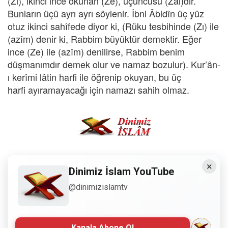
(Zı), ikinci ince okunan (Ze), üçüncüsü (Zâl)dır.
Bunların üçü ayrı ayrı söylenir. İbni Âbidîn üç yüz
otuz ikinci sahîfede diyor ki, (Rüku tesbihinde (Zı) ile
(azîm) denir ki, Rabbim büyüktür demektir. Eğer
ince (Ze) ile (azîm) denilirse, Rabbim benim
düşmanımdır demek olur ve namaz bozulur). Kur’ân-
ı kerîmi lâtin harfi ile öğrenip okuyan, bu üç
harfi ayıramayacağı için
namazı sahih olmaz.
×
Copyright © 2008 - Dinimiz İslam. Her Hakkı Saklıdır.
Dinimiz İslam YouTube
@dinimizislamtv
Sitemizdeki bilgiler, bütün insanların istifadesi için
hazırlanmıştır. Orijinaline sadık kalmak şartıyla, izin
almaya gerek kalmadan, herkes istediği gibi alıp istifade
edebilir.
Kanala Abone Ol