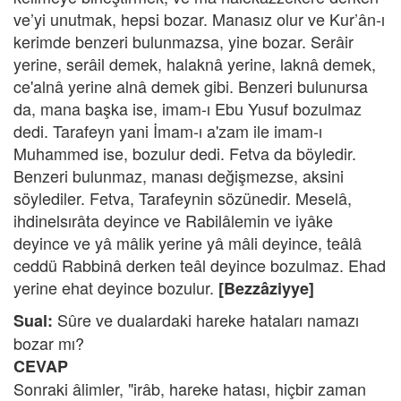
ve’yi unutmak, hepsi bozar. Manasız olur ve Kur’ân-ı
kerimde benzeri bulunmazsa, yine bozar. Serâir
yerine, serâil demek, halaknâ yerine, laknâ demek,
ce'alnâ yerine alnâ demek gibi. Benzeri bulunursa
da, mana başka ise, imam-ı Ebu Yusuf bozulmaz
dedi. Tarafeyn yani İmam-ı a'zam ile imam-ı
Muhammed ise, bozulur dedi. Fetva da böyledir.
Benzeri bulunmaz, manası değişmezse, aksini
söylediler. Fetva, Tarafeynin sözünedir. Meselâ,
ihdinelsırâta deyince ve Rabilâlemin ve iyâke
deyince ve yâ mâlik yerine yâ mâli deyince, teâlâ
ceddü Rabbinâ derken teâl deyince bozulmaz. Ehad
yerine ehat deyince bozulur.
[Bezzâziyye]
Sûre ve dualardaki hareke hataları namazı
Sual:
bozar mı?
CEVAP
Sonraki âlimler, "irâb, hareke hatası, hiçbir zaman