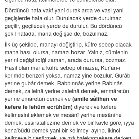
Dördüncü hata vakf yani duraklarda ve vasl yani
geçişlerde hata olur. Durulacak yerde durulmaz
geçilir, geçilecek yerde de durulur. Bu dördüncü
şekil hatada, mana değişse de, bozulmaz.
İlk üç şekilde, manayı değiştirip, küfre sebep olacak
mana hasıl olursa, namazı bozar. Yalnız, cümlenin
yerini değiştirdiği zaman, arada durursa, bozmaz.
Hasıl olan mana küfre sebep olmazsa, Kur’ân-ı
kerimde benzeri yoksa, namaz yine bozulur. Gurâb
yerine gubâr demek, Rabbinnâs yerine Rabinâs
demek, zallelnâ yerine zalelnâ demek, emmâretün
yerine emâretün demek ve
(amile sâlihan ve
diyerek ve kefere
kefere fe lehüm ecrühüm)
kelimesini eklemek ve mesânî yerine mesânîne
demek, essırâtallezîne demek ve bir kavle göre, iyyâ
kena'büdü demek yani bir kelimeyi ayırıp, ikinci
kelimeye birleştirmek, ve mâ halekazzekere derken