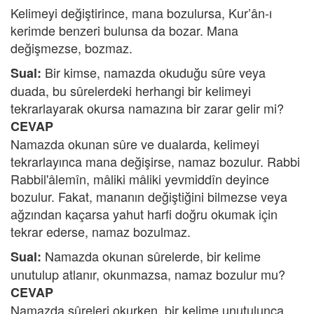
Kelimeyi değiştirince, mana bozulursa, Kur’ân-ı
kerimde benzeri bulunsa da bozar. Mana
değişmezse, bozmaz.
Bir kimse, namazda okuduğu sûre veya
Sual:
duada, bu sûrelerdeki herhangi bir kelimeyi
tekrarlayarak okursa namazına bir zarar gelir mi?
CEVAP
Namazda okunan sûre ve dualarda, kelimeyi
tekrarlayınca mana değişirse, namaz bozulur. Rabbi
Rabbil'âlemîn, mâliki mâliki yevmiddîn deyince
bozulur. Fakat, mananın değiştiğini bilmezse veya
ağzından kaçarsa yahut harfi doğru okumak için
tekrar ederse, namaz bozulmaz.
Namazda okunan sûrelerde, bir kelime
Sual:
unutulup atlanır, okunmazsa, namaz bozulur mu?
CEVAP
Namazda sûreleri okurken, bir kelime unutulunca,