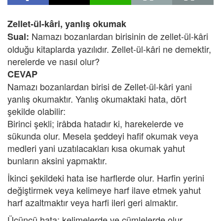
Zellet-ül-kâri, yanlış okumak
Namazı bozanlardan birisinin de zellet-ül-kâri
Sual:
olduğu kitaplarda yazılıdır. Zellet-ül-kâri ne demektir,
nerelerde ve nasıl olur?
CEVAP
Namazı bozanlardan birisi de Zellet-ül-kâri yani
yanlış okumaktır. Yanlış okumaktaki hata, dört
şekilde olabilir:
Birinci şekli; irâbda hatadır ki, harekelerde ve
sükunda olur. Mesela şeddeyi hafif okumak veya
medleri yani uzatılacakları kısa okumak yahut
bunların aksini yapmaktır.
İkinci şekildeki hata ise harflerde olur. Harfin yerini
değiştirmek veya kelimeye harf ilave etmek yahut
harf azaltmaktır veya harfi ileri geri almaktır.
Üçüncü hata; kelimelerde ve cümlelerde olur.