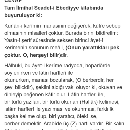
CEVAP
Tam İlmihal Seadet-i Ebediyye kitabında
buyuruluyor ki:
Kur’ân-ı kerîmin manasının değişerek, küfre sebep
olmasının misalleri çoktur. Burada birini bildirelim:
Yasîn-i şerîf sûresinde seksen birinci âyet-i
kerîmenin sonunun meâli,
(Onun yarattıkları pek
dir.
çoktur. O, herşeyi bilir)
Hâlbuki, bu âyet-i kerîme radyoda, hoparlörde
söylenirken ve lâtin harfleri ile
okunurken, manası bozularak, (O berberdir, her
şeyi bilicidir), şeklini aldığı vaki oluyor ki, okuyan ve
dinleyip beğenen kâfir olur. Lâtin harfleri ile,
bir türlü yazılan, bir türlü okunan (Hallâk) kelimesi,
islâm harfleri ile yazılması ve okunması, farklı iki
başka kelime olup, biri yaratıcı, öteki ise,
berber demektir. Arabîde üç (Z) harfi vardır. Bir kalın