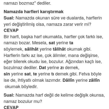
namazı bozmaz" dediler.
Namazda harfleri karıştırmak
Namazda okunan sûre ve dualarda, harflerin
Sual:
yeri değiştirilmiş olsa, namaza zarar verir mi?
CEVAP
Bir harfi, başka harf okumakta, harfler çok farklı ise,
namazı bozar. Mesela,
yerine
sat
ta
söylemek,
yerine
okumak gibi.
sâlihât
tâlih
ât
Harflerin farkı az ise, çok âlimler, mana değişirse,
eğer bilerek okudu ise, bozulur. Ağzından kaçtı ise,
bozulmaz dediler.
yerine
demek,
Dat
zı
yerine
,
yerine
demek gibi. Fetva böyle
sin
sat
te
tı
ise de, ihtiyatlı olmak lazımdır.
yerine
Dâllîn
zâllîn
okumak böyledir.
Namazda harf değil de kelime değişik okunsa,
Sual:
namaz bozulur mu?
CEVAP