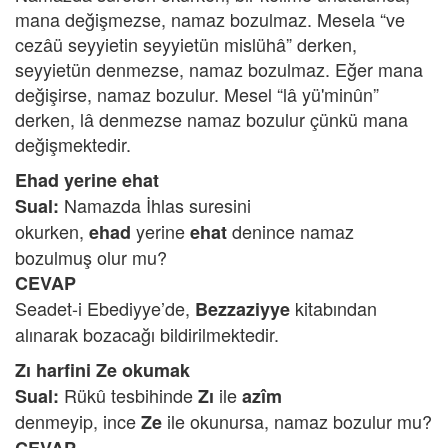
mana değişmezse, namaz bozulmaz. Mesela “ve
cezâü seyyietin seyyietün mislühâ” derken,
seyyietün denmezse, namaz bozulmaz. Eğer mana
değişirse, namaz bozulur. Mesel “lâ yü'minûn”
derken, lâ denmezse namaz bozulur çünkü mana
değişmektedir.
Ehad yerine ehat
Namazda İhlas suresini
Sual:
okurken,
yerine
denince namaz
ehad
ehat
bozulmuş olur mu?
CEVAP
Seadet-i Ebediyye’de,
kitabından
Bezzaziyye
alınarak bozacağı bildirilmektedir.
Zı harfini Ze okumak
Rükû tesbihinde
ile
Sual:
Zı
azîm
denmeyip, ince
ile okunursa, namaz bozulur mu?
Ze