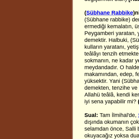
(
Sübhane Rabbike
)n
(Sübhane rabbike) dem
ermediği kemalatın, üs
Peygamberi yaratan, y
demektir. Halbuki, (S
kulların yaratanı, yeti
teâlâyı tenzih etmekt
sokmanın, ne kadar yer
meydandadır. O halde
makamından, edep, fes
yüksektir. Yani (Sübh
demekten, tenzihe ve
Allahü teâlâ, kendi k
iyi sena yapabilir mi?
Sual:
Tam İlmihal'de,
dışında okumanın çok 
selamdan önce, Salli
okuyacağız yoksa dua