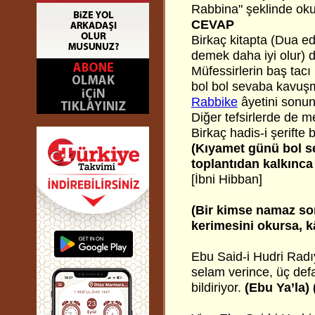
Rabbina" şeklinde ok
CEVAP
Birkaç kitapta (Dua e
demek daha iyi olur) 
Müfessirlerin baş tacı
bol bol sevaba kavuşm
Rabbike
âyetini sonun
Diğer tefsirlerde de 
Birkaç hadis-i şerifte 
(Kıyamet günü bol s
toplantıdan kalkınc
[İbni Hibban]
(Bir kimse namaz s
kerimesini okursa, k
Ebu Said-i Hudri Rad
selam verince, üç defa
bildiriyor.
(Ebu Ya’la) 