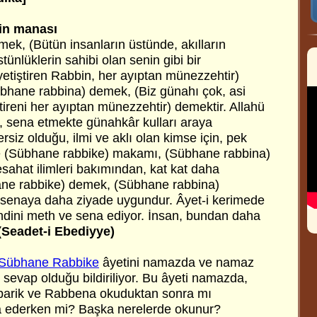
in manası
ek, (Bütün insanların üstünde, akılların
tünlüklerin sahibi olan senin gibi bir
etiştiren Rabbin, her ayıptan münezzehtir)
übhane rabbina) demek, (Biz günahı çok, asi
ştireni her ayıptan münezzehtir) demektir. Allahü
e, sena etmekte günahkâr kulları araya
siz olduğu, ilmi ve aklı olan kimse için, pek
 (Sübhane rabbike) makamı, (Sübhane rabbina)
ahat ilimleri bakımından, kat kat daha
ane rabbike) demek, (Sübhane rabbina)
 senaya daha ziyade uygundur. Âyet-i kerimede
endini meth ve sena ediyor. İnsan, bundan daha
(Seadet-i Ebediyye)
Sübhane Rabbike
âyetini namazda ve namaz
sevap olduğu bildiriliyor. Bu âyeti namazda,
 barik ve Rabbena okuduktan sonra mı
 ederken mi? Başka nerelerde okunur?