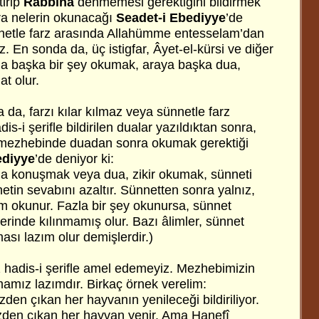
tirip
Rabbina
denmemesi gerektiğini bildirmek
ra nelerin okunacağı
Seadet-i Ebediyye
’de
Sünnetle farz arasında Allahümme entesselam’dan
 En sonda da, üç istigfar, Âyet-el-kürsi ve diğer
da başka bir şey okumak, araya başka dua,
at olur.
 da, farzı kılar kılmaz veya sünnetle farz
s-i şerifle bildirilen dualar yazıldıktan sonra,
î mezhebinde duadan sonra okumak gerektiği
diyye
’de deniyor ki:
da konuşmak veya dua, zikir okumak, sünneti
tin sevabını azaltır. Sünnetten sonra yalnız,
 okunur. Fazla bir şey okunursa, sünnet
rinde kılınmamış olur. Bazı âlimler, sünnet
nması lazım olur demişlerdir.)
iz hadis-i şerifle amel edemeyiz. Mezhebimizin
mız lazımdır. Birkaç örnek verelim:
zden çıkan her hayvanın yenileceği bildiriliyor.
den çıkan her hayvan yenir. Ama Hanefî