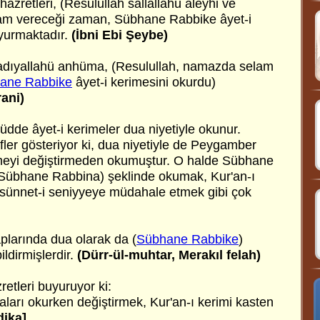
hazretleri, (Resulullah sallallahü aleyhi ve
am vereceği zaman, Sübhane Rabbike âyet-i
yurmaktadır.
(İbni Ebi Şeybe)
radıyallahü anhüma, (Resulullah, namazda selam
ane Rabbike
âyet-i kerimesini okurdu)
ani)
ehhüdde âyet-i kerimeler dua niyetiyle okunur.
ifler gösteriyor ki, dua niyetiyle de Peygamber
imeyi değiştirmeden okumuştur. O halde Sübhane
 (Sübhane Rabbina) şeklinde okumak, Kur'an-ı
sünnet-i seniyyeye müdahale etmek gibi çok
taplarında dua olarak da (
Sübhane Rabbike
)
ldirmişlerdir.
(Dürr-ül-muhtar, Merakıl felah)
etleri buyuruyor ki:
aları okurken değiştirmek, Kur'an-ı kerimi kasten
dika]