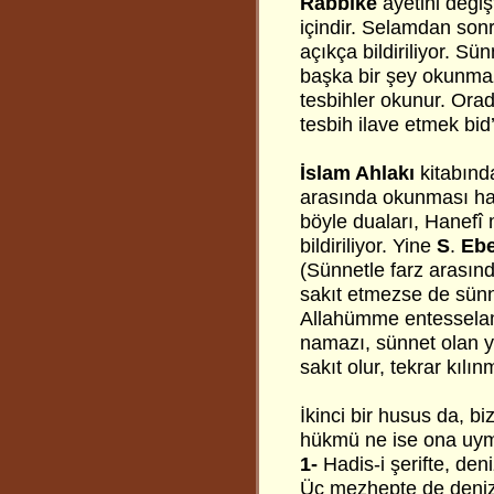
Rabbike
âyetini değiş
içindir. Selamdan son
açıkça bildiriliyor. 
başka bir şey okunmaz.
tesbihler okunur. Ora
tesbih ilave etmek bid’
İslam Ahlakı
kitabında
arasında okunması hadi
böyle duaları, Hanef
bildiriliyor. Yine
S
.
Ebe
(Sünnetle farz arasın
sakıt etmezse de sünne
Allahümme entesselam
namazı, sünnet olan ye
sakıt olur, tekrar kılı
İkinci bir husus da, b
hükmü ne ise ona uyma
1-
Hadis-i şerifte, deni
Üç mezhepte de deniz