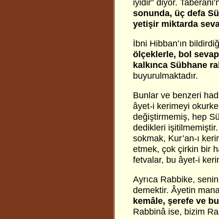
iyidir” diyor. Taberani’n
sonunda, üç defa Sü
yetişir miktarda sev
İbni Hibban’ın bildirdiğ
ölçeklerle, bol seva
kalkınca Sübhane rab
buyurulmaktadır.
Bunlar ve benzeri hadi
âyet-i kerimeyi okurke
değiştirmemiş, hep S
dedikleri işitilmemişt
sokmak, Kur’an-ı keri
etmek, çok çirkin bir ha
fetvalar, bu âyet-i ke
Ayrıca Rabbike, seni
demektir. Âyetin man
kemâle, şerefe ve bu
Rabbinâ ise, bizim R