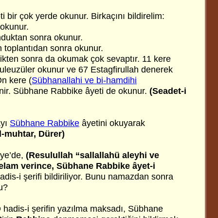
bir çok yerde okunur. Birkaçını bildirelim:
okunur.
nduktan sonra okunur.
 toplantıdan sonra okunur.
ikten sonra da okumak çok sevaptır. 11 kere
e Kuleuzüler okunur ve 67 Estagfirullah denerek
n kere (
Sübhanallahi ve bi-hamdihi
enir. Sübhane Rabbike âyeti de okunur.
(Seadet-i
ayı
Sübhane Rabbike
âyetini okuyarak
l-muhtar, Dürer)
yye’de,
(Resulullah “sallallahü aleyhi ve
lam verince, Sübhane Rabbike âyet-i
adis-i şerifi bildiriliyor. Bunu namazdan sonra
u?
 hadis-i şerifin yazılma maksadı, Sübhane