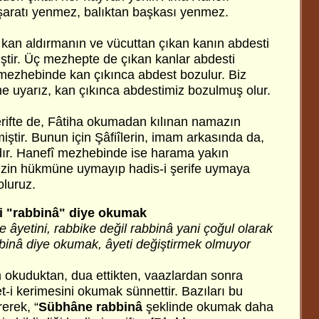
aratı yenmez, balıktan başkası yenmez.
, kan aldırmanın ve vücuttan çıkan kanın abdesti
iştir. Üç mezhepte de çıkan kanlar abdesti
ezhebinde kan çıkınca abdest bozulur. Biz
 uyarız, kan çıkınca abdestimiz bozulmuş olur.
erifte de, Fâtiha okumadan kılınan namazın
miştir. Bunun için Şâfiîlerin, imam arkasında da,
dır. Hanefî mezhebinde ise harama yakın
zin hükmüne uymayıp hadis-i şerife uymaya
luruz.
i "rabbinâ" diye okumak
âyetini, rabbike değil rabbinâ yani çoğul olarak
binâ diye okumak, âyeti değiştirmek olmuyor
 okuduktan, dua ettikten, vaazlardan sonra
t-i kerimesini okumak sünnettir. Bazıları bu
rerek, “
Sübhâne rabbinâ
şeklinde okumak daha