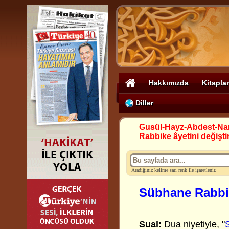
Hakkımızda
Kitaplar
Diller
Gusül-Hayz-Abdest-N
Rabbike âyetini değişt
Aradığınız kelime sarı renk ile işaretlenir.
Sübhane Rabbik
Sual:
Dua niyetiyle, "