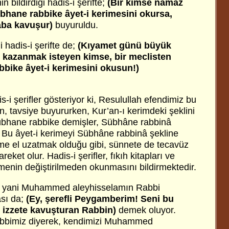
in bildirdiği hadis-i şerifte;
(Bir kimse namaz
bhane rabbike âyet-i kerimesini okursa,
aba kavuşur)
buyuruldu.
i hadis-i şerifte de;
(Kıyamet günü büyük
p kazanmak isteyen kimse, bir meclisten
bike âyet-i kerimesini okusun!)
s-i şerifler gösteriyor ki, Resulullah efendimiz bu
n, tavsiye buyururken, Kur’an-ı kerimdeki şeklini
übhane rabbike demişler, Sübhâne rabbinâ
ir. Bu âyet-i kerimeyi Sübhâne rabbinâ şekline
me el uzatmak olduğu gibi, sünnete de tecavüz
reket olur. Hadis-i şerifler, fıkıh kitapları ve
rimenin değiştirilmeden okunmasını bildirmektedir.
n yani Muhammed aleyhisselamın Rabbi
ası da;
(Ey, şerefli Peygamberim! Seni bu
 izzete kavuşturan Rabbin)
demek oluyor.
abbimiz diyerek, kendimizi Muhammed