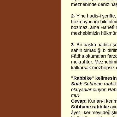
mezhebinde deniz haş
2-
Yine hadis-i şerifte
bozmayacağı bildirilm
bozmaz, ama Hanefî m
mezhebimizin hükmüne
3-
Bir başka hadis-i ş
sahih olmadığı bildiril
Fâtiha okumaları farz
mekruhtur. Mezhebimi
kalkarsak mezhepsiz o
"Rabbike" kelimesin
Sual:
Sübhane rabbike 
okuyanlar oluyor. Rab
mu?
Cevap:
Kur’an-ı kerim
Sübhane rabbike
âye
âyet-i kerimeyi değişti