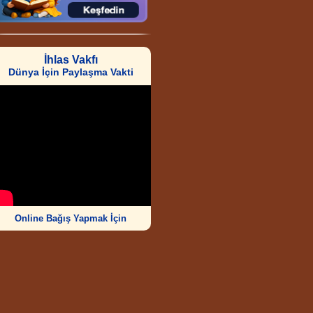
İhlas Vakfı
Dünya İçin Paylaşma Vakti
Online Bağış Yapmak İçin