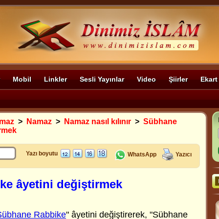
Mobil
Linkler
Sesli Yayınlar
Video
Şiirler
Ekart
amaz
>
Namaz
>
Namaz nasıl kılınır
>
Sübhane
irmek
Yazı boyutu
WhatsApp
Yazıcı
e âyetini değiştirmek
Sübhane Rabbike
" âyetini değiştirerek, "Sübhane