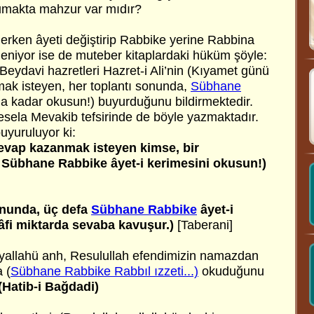
umakta mahzur var mıdır?
derken âyeti değiştirip Rabbike yerine Rabbina
deniyor ise de muteber kitaplardaki hüküm şöyle:
 Beydavi hazretleri Hazret-i Ali’nin (Kıyamet günü
ak isteyen, her toplantı sonunda,
Sübhane
a kadar okusun!) buyurduğunu bildirmektedir.
mesela Mevakib tefsirinde de böyle yazmaktadır.
buyuruluyor ki:
evap kazanmak isteyen kimse, bir
a Sübhane Rabbike âyet-i kerimesini okusun!)
onunda, üç defa
Sübhane Rabbike
âyet-i
âfi miktarda sevaba kavuşur.)
[Taberani]
ıyallahü anh, Resulullah efendimizin namazdan
 (
Sübhane Rabbike Rabbıl ızzeti...)
okuduğunu
(Hatib-i Bağdadi)