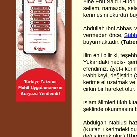
Yine Ebu Said-i Hudri 
sellem, namazda, sel
kerimesini okurdu) bu
Abdullah İbni Abbas 
vermeden önce,
Sübh
buyurmaktadır.
(Taber
İlim ehli bilir ki, teş
Yukarıdaki hadis-i şer
efendimiz, âyet-i ker
Rabbikeyi, değiştirip
kerime el uzatmak ve 
çirkin bir hareket olur.
İslam âlimleri fıkıh ki
şeklinde okunmasını bi
Abdülgani Nablusi hazr
(Kur'an-ı kerimdeki du
değiştirmek olur.)
[Ha