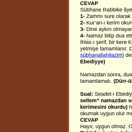
CEVAP
Sübhane Rabbike âyeti 
1-
Zammı sure olarak 
2-
Kur’an-ı kerim oku
3-
Dine aykırı olmayan
4-
Namaz bitip dua ett
İhlas-ı şerif, bir ker
yetmişe tamamlanır. O
sübhanallahilazim
) d
Ebediyye)
Namazdan sonra, du
tamamlamalı.
(Dürr-ü
Sual:
Seadet-i Ebedi
sellem” namazdan se
kerimesini okurdu)
h
okumak uygun olur m
CEVAP
Hayır, uygun olmaz. O