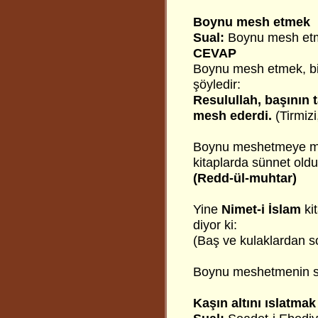
Boynu mesh etmek
Sual:
Boynu mesh etm
CEVAP
Boynu mesh etmek, bid’
şöyledir:
Resulullah, başının t
mesh ederdi.
(Tirmiz
Boynu meshetmeye müs
kitaplarda sünnet olduğ
(Redd-ül-muhtar)
Yine
Nimet-i İslam
kit
diyor ki:
(Baş ve kulaklardan so
Boynu meshetmenin sün
Kaşın altını ıslatmak