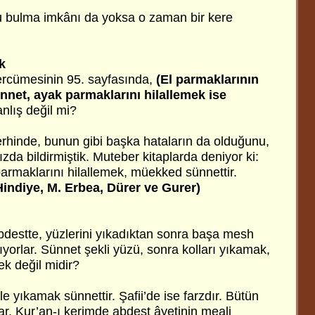
u bulma imkânı da yoksa o zaman bir kere
k
tercümesinin 95. sayfasında,
(El parmaklarının
ünnet, ayak parmaklarını hilallemek ise
nlış değil mi?
 şerhinde, bunun gibi başka hataların da olduğunu,
zda bildirmiştik. Muteber kitaplarda deniyor ki:
parmaklarını hilallemek, müekked sünnettir.
Hindiye, M. Erbea, Dürer ve Gurer)
destte, yüzlerini yıkadıktan sonra başa mesh
kıyorlar. Sünnet şekli yüzü, sonra kolları yıkamak,
k değil midir?
le yıkamak sünnettir. Şafii’de ise farzdır. Bütün
zar. Kur’an-ı kerimde abdest âyetinin meali