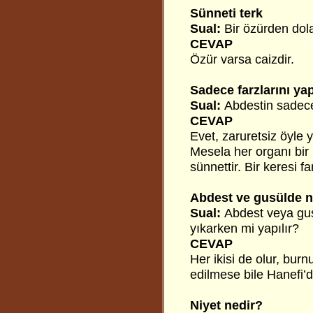
Sünneti terk
Sual:
Bir özürden dola
CEVAP
Özür varsa caizdir.
Sadece farzlarını y
Sual:
Abdestin sadece
CEVAP
Evet, zaruretsiz öyle 
Mesela her organı bir
sünnettir. Bir keresi fa
Abdest ve gusülde n
Sual:
Abdest veya gus
yıkarken mi yapılır?
CEVAP
Her ikisi de olur, burn
edilmese bile Hanefi’d
Niyet nedir?