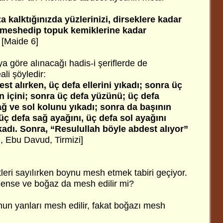
 kalktığınızda yüzlerinizi, dirseklere kadar
ızı meshedip topuk kemiklerine kadar
[Maide 6]
ya göre alınacağı hadis-i şeriflerde de
eali şöyledir:
t alırken, üç defa ellerini yıkadı; sonra üç
n içini; sonra üç defa yüzünü; üç defa
ağ ve sol kolunu yıkadı; sonra da başının
 defa sağ ayağını, üç defa sol ayağını
kadı. Sonra, “Resulullah böyle abdest alıyor”
, Ebu Davud, Tirmizi]
leri sayılırken boynu mesh etmek tabiri geçiyor.
 ense ve boğaz da mesh edilir mi?
nun yanları mesh edilir, fakat boğazı mesh