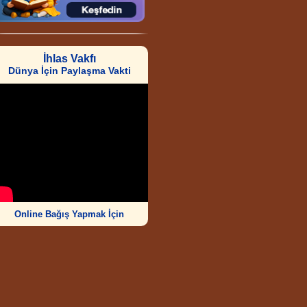
İhlas Vakfı
Dünya İçin Paylaşma Vakti
Online Bağış Yapmak İçin