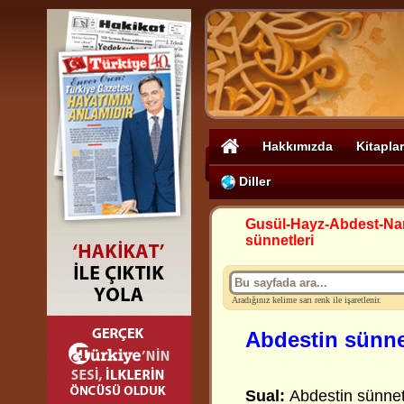
Hakkımızda
Kitaplar
Diller
Gusül-Hayz-Abdest-N
sünnetleri
Aradığınız kelime sarı renk ile işaretlenir.
Abdestin sünne
Sual:
Abdestin sünnetl