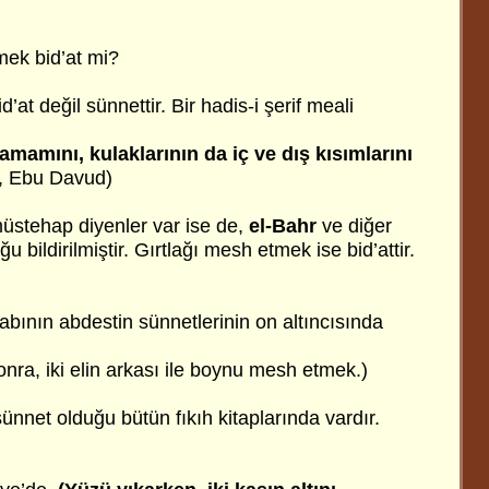
ek bid’at mi?
at değil sünnettir. Bir hadis-i şerif meali
amamını, kulaklarının da iç ve dış kısımlarını
i, Ebu Davud)
tehap diyenler var ise de,
el-Bahr
ve diğer
u bildirilmiştir. Gırtlağı mesh etmek ise bid’attir.
abının abdestin sünnetlerinin on altıncısında
nra, iki elin arkası ile boynu mesh etmek.)
net olduğu bütün fıkıh kitaplarında vardır.