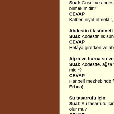
Sual:
Gusül ve abdest
bilmek midir?
CEVAP
Kalben niyet etmektir,
Abdestin ilk sünneti
Sual:
Abdestin ilk sün
CEVAP
Helâya girerken ve a
Ağza ve burna su v
Sual:
Abdestte, ağza 
midir?
CEVAP
Hanbelî mezhebinde fa
Erbea)
Su tasarrufu için
Sual
: Su tasarrufu iç
olur mu?