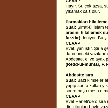
CEVAP
Hayır. Su çok azsa, s
yıkamak caiz olur.
Parmakları hilalleme
Sual:
Şir’at-ül İslam 
arasını hilallemek s
farzdır)
deniyor. Bu ya
CEVAP
Evet, yanlıştır. Şir’a
daha önceki yazılarımı
Abdestte, el ve ayak 
(Redd-ül-muhtar, F. 
Abdestte sıra
Sual:
Bazı kimseler ab
yapıp sonra kolları yı
sonra başa mesh etme
CEVAP
Evet Hanefi’de o sıra i
din kitapları böyle ya