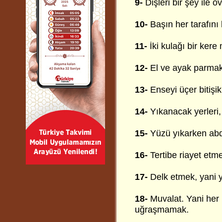
9-
Dişleri bir şey ile 
10-
Başın her tarafını
11-
İki kulağı bir ker
12-
El ve ayak parmakl
13-
Enseyi üçer bitişi
14-
Yıkanacak yerleri
15-
Yüzü yıkarken abde
16-
Tertibe riayet etme
17-
Delk etmek, yani y
18-
Muvalat. Yani her 
uğraşmamak.