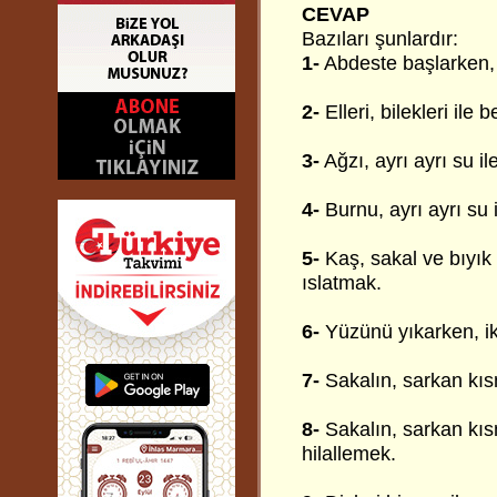
CEVAP
Bazıları şunlardır:
1-
Abdeste başlarken
2-
Elleri, bilekleri ile
3-
Ağzı, ayrı ayrı su i
4-
Burnu, ayrı ayrı su 
5-
Kaş, sakal ve bıyık
ıslatmak.
6-
Yüzünü yıkarken, iki
7-
Sakalın, sarkan kı
8-
Sakalın, sarkan kısm
hilallemek.