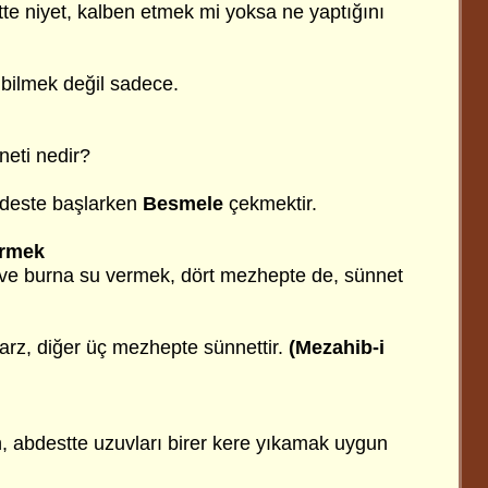
te niyet, kalben etmek mi yoksa ne yaptığını
 bilmek değil sadece.
neti nedir?
bdeste başlarken
Besmele
çekmektir.
ermek
ve burna su vermek, dört mezhepte de, sünnet
rz, diğer üç mezhepte sünnettir.
(Mezahib-i
in, abdestte uzuvları birer kere yıkamak uygun