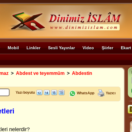
Mobil
Linkler
Sesli Yayınlar
Video
Şiirler
Ekart
amaz
>
Abdest ve teyemmüm
>
Abdestin
Yazı boyutu
WhatsApp
Yazıcı
tleri
eri nelerdir?