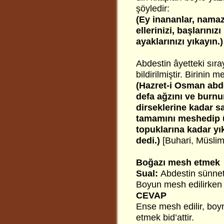
şöyledir:
(Ey inananlar, namaza
ellerinizi, başların
ayaklarınızı yıkayın.)
Abdestin âyetteki sıra
bildirilmiştir. Birinin m
(Hazret-i Osman abdes
defa ağzını ve burnu
dirseklerine kadar s
tamamını meshedip üç
topuklarına kadar yı
dedi.)
[Buhari, Müslim
Boğazı mesh etmek
Sual:
Abdestin sünnet
Boyun mesh edilirken
CEVAP
Ense mesh edilir, boy
etmek bid’attir.