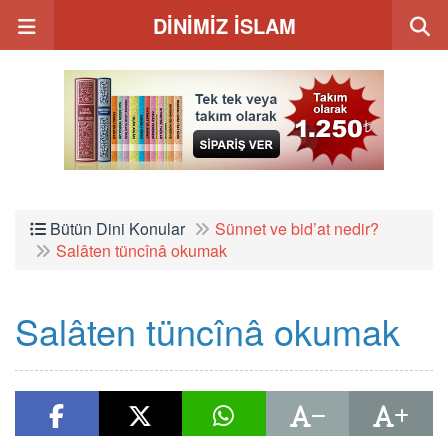
DİNİMİZ İSLAM
Bütün Dini Konular
Sünnet ve bid’at nedir?
Salâten tüncînâ okumak
Salâten tüncînâ okumak