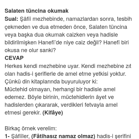
Salaten tüncina okumak
Şâfiî mezhebinde, namazlardan sonra, tesbih
Sual:
çekmeden ve dua etmeden önce, Salaten tüncina
veya başka dua okumak caizken veya hadisle
bildirilmişken Hanefî’de niye caiz değil? Hanefî biri
okusa ne olur sanki?
CEVAP
Herkes kendi mezhebine uyar. Kendi mezhebine zıt
olan hadis-i şeriflerle de amel etme yetkisi yoktur.
Çünkü din kitaplarında buyuruluyor ki:
Müctehid olmayan, herhangi bir hadisle amel
edemez. Böyle birinin, müctehidlerin âyet ve
hadislerden çıkararak, verdikleri fetvayla amel
etmesi gerekir.
(Kifâye)
Birkaç örnek verelim:
Şâfiîler,
hadis-i şerifini
1-
(Fâtihasız namaz olmaz)