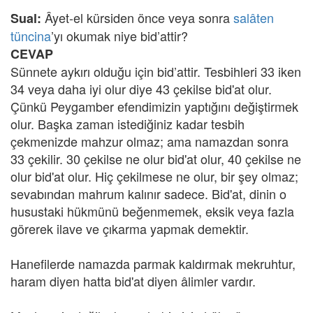
Âyet-el kürsiden önce veya sonra
salâten
Sual:
tüncina
’yı okumak niye bid’attir?
CEVAP
Sünnete aykırı olduğu için bid’attir. Tesbihleri 33 iken
34 veya daha iyi olur diye 43 çekilse bid'at olur.
Çünkü Peygamber efendimizin yaptığını değiştirmek
olur. Başka zaman istediğiniz kadar tesbih
çekmenizde mahzur olmaz; ama namazdan sonra
33 çekilir. 30 çekilse ne olur bid'at olur, 40 çekilse ne
olur bid'at olur. Hiç çekilmese ne olur, bir şey olmaz;
sevabından mahrum kalınır sadece. Bid'at, dinin o
husustaki hükmünü beğenmemek, eksik veya fazla
görerek ilave ve çıkarma yapmak demektir.
Hanefilerde namazda parmak kaldırmak mekruhtur,
haram diyen hatta bid'at diyen âlimler vardır.