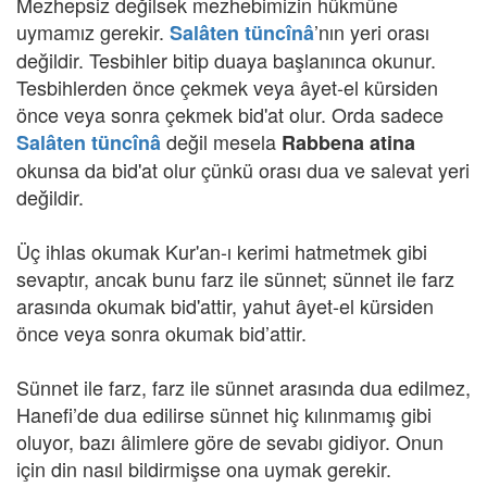
Mezhepsiz değilsek mezhebimizin hükmüne
uymamız gerekir.
’nın yeri orası
Salâten tüncînâ
değildir. Tesbihler bitip duaya başlanınca okunur.
Tesbihlerden önce çekmek veya âyet-el kürsiden
önce veya sonra çekmek bid'at olur. Orda sadece
değil mesela
Salâten tüncînâ
Rabbena atina
okunsa da bid'at olur çünkü orası dua ve salevat yeri
değildir.
Üç ihlas okumak Kur'an-ı kerimi hatmetmek gibi
sevaptır, ancak bunu farz ile sünnet; sünnet ile farz
arasında okumak bid'attir, yahut âyet-el kürsiden
önce veya sonra okumak bid’attir.
Sünnet ile farz, farz ile sünnet arasında dua edilmez,
Hanefi’de dua edilirse sünnet hiç kılınmamış gibi
oluyor, bazı âlimlere göre de sevabı gidiyor. Onun
için din nasıl bildirmişse ona uymak gerekir.