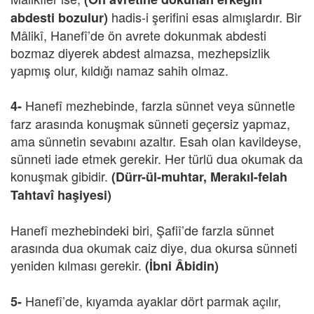
hadis-i şerifini esas almışlardır. Bir
abdesti bozulur)
Mâlikî, Hanefî’de ön avrete dokunmak abdesti
bozmaz diyerek abdest almazsa, mezhepsizlik
yapmış olur, kıldığı namaz sahih olmaz.
Hanefî mezhebinde, farzla sünnet veya sünnetle
4-
farz arasında konuşmak sünneti geçersiz yapmaz,
ama sünnetin sevabını azaltır. Esah olan kavildeyse,
sünneti iade etmek gerekir. Her türlü dua okumak da
konuşmak gibidir.
(Dürr-ül-muhtar, Merakıl-felah
Tahtavî haşiyesi)
Hanefî mezhebindeki biri, Şafiî’de farzla sünnet
arasında dua okumak caiz diye, dua okursa sünneti
yeniden kılması gerekir.
(İbni Âbidin)
Hanefî’de, kıyamda ayaklar dört parmak açılır,
5-