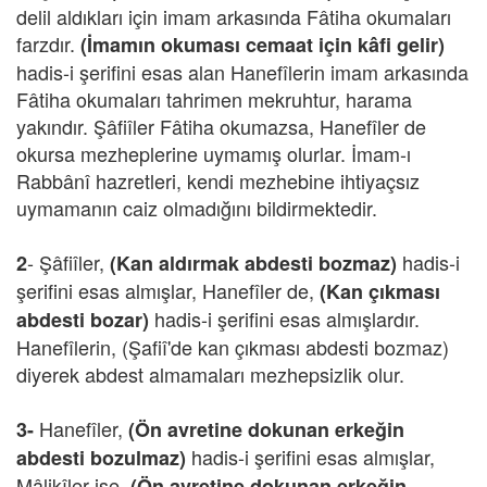
delil aldıkları için imam arkasında Fâtiha okumaları
farzdır.
(İmamın okuması cemaat için kâfi gelir)
hadis-i şerifini esas alan Hanefîlerin imam arkasında
Fâtiha okumaları tahrimen mekruhtur, harama
yakındır. Şâfiîler Fâtiha okumazsa, Hanefîler de
okursa mezheplerine uymamış olurlar. İmam-ı
Rabbânî hazretleri, kendi mezhebine ihtiyaçsız
uymamanın caiz olmadığını bildirmektedir.
- Şâfiîler,
hadis-i
2
(Kan aldırmak abdesti bozmaz)
şerifini esas almışlar, Hanefîler de,
(Kan çıkması
hadis-i şerifini esas almışlardır.
abdesti bozar)
Hanefîlerin, (Şafiî'de kan çıkması abdesti bozmaz)
diyerek abdest almamaları mezhepsizlik olur.
Hanefîler,
3-
(Ön avretine dokunan erkeğin
hadis-i şerifini esas almışlar,
abdesti bozulmaz)
Mâlikîler ise,
(Ön avretine dokunan erkeğin