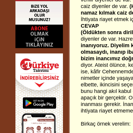
caiz diyenler de var.
(
namaz kılmak caiz d
İhtiyata riayet etmek 
CEVAP
(Öldükten sonra diri
diyenler de var. Hazret
inanıyoruz. Diyelim k
olmasaydı, inanıp ib
bizim inancımız doğr
diyor. Ateist ölünce, 
ise, kâfir Cehennemde
nimetler içinde yaşayac
elbette, ikincisini seç
bunu hangi akıl kabul e
apaçık bir gerçektir. O
inanması gerekir. İnan
ihtiyata riayet etmeme
Birkaç örnek verelim: