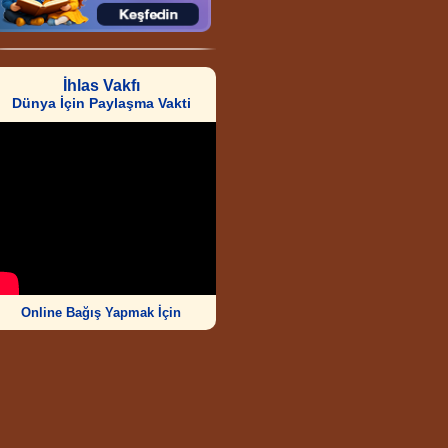
İhlas Vakfı
Dünya İçin Paylaşma Vakti
Online Bağış Yapmak İçin