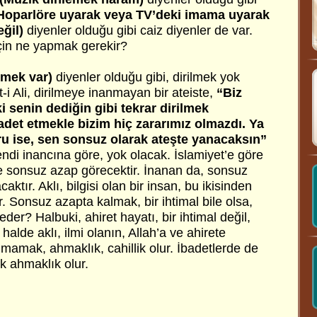
Hoparlöre uyarak veya TV’deki imama uyarak
eğil)
diyenler olduğu gibi caiz diyenler de var.
için ne yapmak gerekir?
lmek var)
diyenler olduğu gibi, dirilmek yok
-i Ali, dirilmeye inanmayan bir ateiste,
“Biz
i senin dediğin gibi tekrar dirilmek
adet etmekle bizim hiç zararımız olmazdı. Ya
u ise, sen sonsuz olarak ateşte yanacaksın”
kendi inancına göre, yok olacak. İslamiyet’e göre
 sonsuz azap görecektir. İnanan da, sonsuz
aktır. Aklı, bilgisi olan bir insan, bu ikisinden
er. Sonsuz azapta kalmak, bir ihtimal bile olsa,
der? Halbuki, ahiret hayatı, bir ihtimal değil,
 halde aklı, ilmi olanın, Allah’a ve ahirete
mamak, ahmaklık, cahillik olur. İbadetlerde de
k ahmaklık olur.