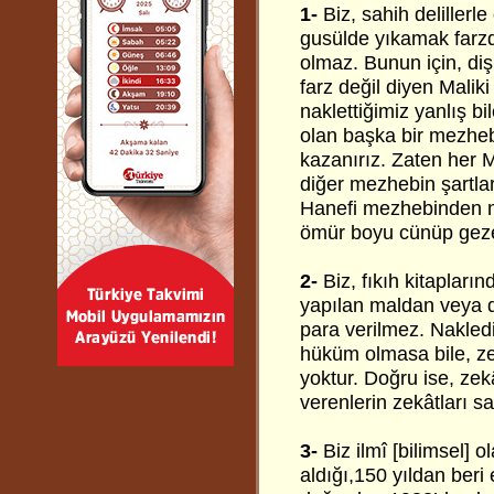
1-
Biz, sahih delillerl
gusülde yıkamak farzd
olmaz. Bunun için, diş
farz değil diyen Malik
naklettiğimiz yanlış bi
olan başka bir mezheb
kazanırız. Zaten her 
diğer mezhebin şartla
Hanefi mezhebinden na
ömür boyu cünüp geze
2-
Biz, fıkıh kitapların
yapılan maldan veya de
para verilmez. Nakledi
hüküm olmasa bile, zek
yoktur. Doğru ise, zek
verenlerin zekâtları s
3-
Biz ilmî [bilimsel] o
aldığı,150 yıldan beri