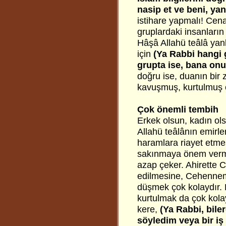
nasip et ve beni, yan
istihare yapmalı! Cena
gruplardaki insanları
Hâşâ Allahü teâlâ yanl
için
(Ya Rabbi hangi 
grupta ise, bana onu
doğru ise, duanın bir 
kavuşmuş, kurtulmuş o
Çok önemli tembih
Erkek olsun, kadın ol
Allahü teâlânın emirler
haramlara riayet etmes
sakınmaya önem verme
azap çeker. Ahirette
edilmesine, Cehennem
düşmek çok kolaydır. H
kurtulmak da çok kolay
kere,
(Ya Rabbi, bile
söyledim veya bir iş