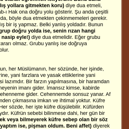
lış yollara gitmekten koru)
diye dua etmeli,
b-ı Hak ona doğru yolu gösterir. Şu anda çeşitli
n da, böyle dua etmekten çekinmemeleri gerekir.
ış bir iş yapmaz. Belki yanlış yoldadır. Bunun
grup doğru yolda ise, senin rızan hangi
 nasip eyle!)
diye dua etmelidir. Eğer grubu
zararı olmaz. Grubu yanlış ise doğruya
lur.
sun, her Müslümanın, her sözünde, her işinde,
ine, yani farzlara ve yasak ettiklerine yani
i lazımdır. Bir farzın yapılmasına, bir haramdan
yenin imanı gider. İmansız kimse, kabirde
 Cehenneme gider. Cehennemde sonsuz yanar. Af
den çıkmasına imkan ve ihtimal yoktur. Küfre
er sözde, her işte küfre düşülebilir. Küfürden
dır. Küfrün sebebi bilinmese dahi, her gün bir
rek veya bilmeyerek küfre sebep olan bir söz
 yaptım ise, pişman oldum. Beni affet)
diyerek