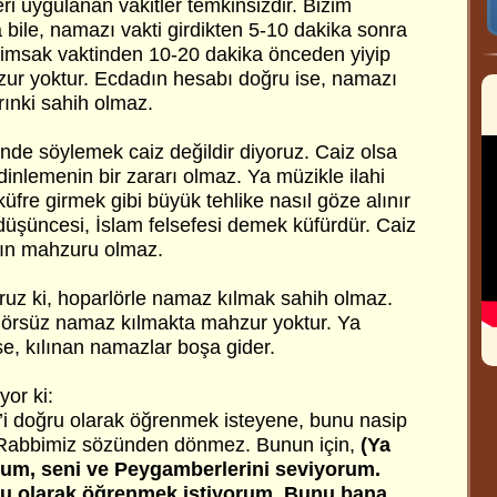
i uygulanan vakitler temkinsizdir. Bizim
 bile, namazı vakti girdikten 5-10 dakika sonra
 imsak vaktinden 10-20 dakika önceden yiyip
ur yoktur. Ecdadın hesabı doğru ise, namazı
rınki sahih olmaz.
ğinde söylemek caiz değildir diyoruz. Caiz olsa
z dinlemenin bir zararı olmaz. Ya müzikle ilahi
üfre girmek gibi büyük tehlike nasıl göze alınır
düşüncesi, İslam felsefesi demek küfürdür. Caiz
ın mahzuru olmaz.
oruz ki, hoparlörle namaz kılmak sahih olmaz.
rlörsüz namaz kılmakta mahzur yoktur. Ya
e, kılınan namazlar boşa gider.
yor ki:
t’i doğru olarak öğrenmek isteyene, bunu nasip
 Rabbimiz sözünden dönmez. Bunun için,
(Ya
rum, seni ve Peygamberlerini seviyorum.
ğru olarak öğrenmek istiyorum. Bunu bana