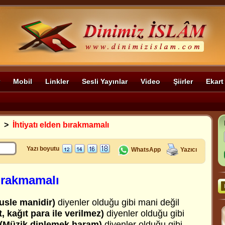
Mobil
Linkler
Sesli Yayınlar
Video
Şiirler
Ekart
>
İhtiyatı elden bırakmamalı
Yazı boyutu
WhatsApp
Yazıcı
bırakmamalı
usle manidir)
diyenler olduğu gibi mani değil
, kağıt para ile verilmez)
diyenler olduğu gibi
(Müzik dinlemek haram)
diyenler olduğu gibi