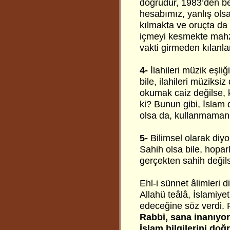
doğrudur, 1983’den ber
hesabımız, yanlış olsa
kılmakta ve oruçta da
içmeyi kesmekte mahz
vakti girmeden kılanla
4-
İlahileri müzik eşli
bile, ilahileri müziksi
okumak caiz değilse, k
ki? Bunun gibi, İslam 
olsa da, kullanmaman
5-
Bilimsel olarak diy
Sahih olsa bile, hopa
gerçekten sahih değils
Ehl-i sünnet âlimleri di
Allahü teâlâ, İslamiye
edeceğine söz verdi.
Rabbi, sana inanıyo
İslam bilgilerini do