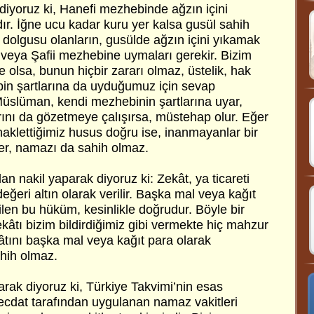
e diyoruz ki, Hanefi mezhebinde ağzın içini
ır. İğne ucu kadar kuru yer kalsa gusül sahih
 dolgusu olanların, gusülde ağzın içini yıkamak
i veya Şafii mezhebine uymaları gerekir. Bizim
le olsa, bunun hiçbir zararı olmaz, üstelik, hak
in şartlarına da uyduğumuz için sevap
Müslüman, kendi mezhebinin şartlarına uyar,
rını da gözetmeye çalışırsa, müstehap olur. Eğer
klettiğimiz husus doğru ise, inanmayanlar bir
r, namazı da sahih olmaz.
dan nakil yaparak diyoruz ki: Zekât, ya ticareti
ğeri altın olarak verilir. Başka mal veya kağıt
len bu hüküm, kesinlikle doğrudur. Böyle bir
âtı bizim bildirdiğimiz gibi vermekte hiç mahzur
âtını başka mal veya kağıt para olarak
ahih olmaz.
larak diyoruz ki, Türkiye Takvimi’nin esas
 ecdat tarafından uygulanan namaz vakitleri