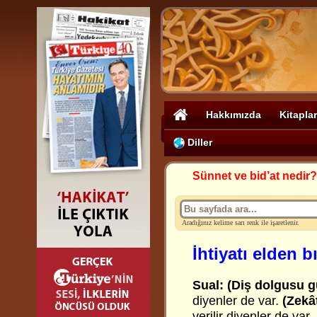
Hakkımızda
Kitaplar
Diller
Sünnet ve bid’at nedir?
Aradığınız kelime sarı renk ile işaretlenir.
İhtiyatı elden 
Sual: (Diş dolgusu g
diyenler de var.
(Zekât
verilir diyenler de var.