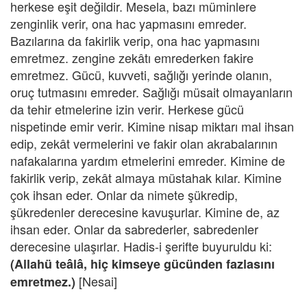
herkese eşit değildir. Mesela, bazı müminlere
zenginlik verir, ona hac yapmasını emreder.
Bazılarına da fakirlik verip, ona hac yapmasını
emretmez. zengine zekâtı emrederken fakire
emretmez. Gücü, kuvveti, sağlığı yerinde olanın,
oruç tutmasını emreder. Sağlığı müsait olmayanların
da tehir etmelerine izin verir. Herkese gücü
nispetinde emir verir. Kimine nisap miktarı mal ihsan
edip, zekât vermelerini ve fakir olan akrabalarının
nafakalarına yardım etmelerini emreder. Kimine de
fakirlik verip, zekât almaya müstahak kılar. Kimine
çok ihsan eder. Onlar da nimete şükredip,
şükredenler derecesine kavuşurlar. Kimine de, az
ihsan eder. Onlar da sabrederler, sabredenler
derecesine ulaşırlar. Hadis-i şerifte buyuruldu ki:
(Allahü teâlâ, hiç kimseye gücünden fazlasını
[Nesai]
emretmez.)