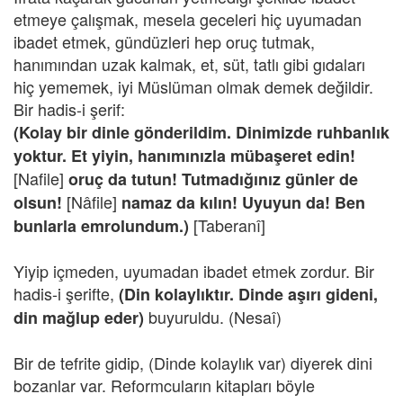
etmeye çalışmak, mesela geceleri hiç uyumadan
ibadet etmek, gündüzleri hep oruç tutmak,
hanımından uzak kalmak, et, süt, tatlı gibi gıdaları
hiç yememek, iyi Müslüman olmak demek değildir.
Bir hadis-i şerif:
(Kolay bir dinle gönderildim. Dinimizde ruhbanlık
yoktur. Et yiyin, hanımınızla mübaşeret edin!
[Nafile]
oruç da tutun! Tutmadığınız günler de
[Nâfile]
olsun!
namaz da kılın! Uyuyun da! Ben
[Taberanî]
bunlarla emrolundum.)
Yiyip içmeden, uyumadan ibadet etmek zordur. Bir
hadis-i şerifte,
(Din kolaylıktır. Dinde aşırı gideni,
buyuruldu. (Nesaî)
din mağlup eder)
Bir de tefrite gidip, (Dinde kolaylık var) diyerek dini
bozanlar var. Reformcuların kitapları böyle