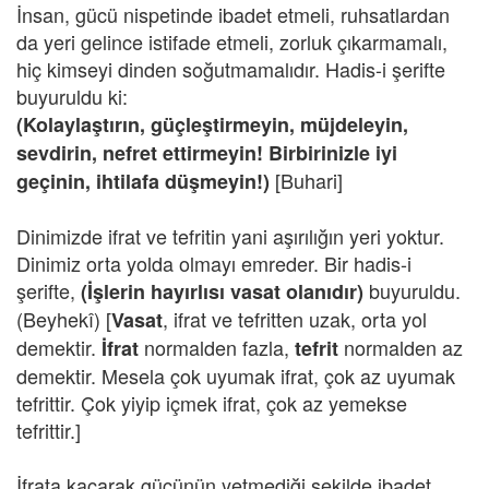
İnsan, gücü nispetinde ibadet etmeli, ruhsatlardan
da yeri gelince istifade etmeli, zorluk çıkarmamalı,
hiç kimseyi dinden soğutmamalıdır. Hadis-i şerifte
buyuruldu ki:
(Kolaylaştırın, güçleştirmeyin, müjdeleyin,
sevdirin, nefret ettirmeyin! Birbirinizle iyi
[Buhari]
geçinin, ihtilafa düşmeyin!)
Dinimizde ifrat ve tefritin yani aşırılığın yeri yoktur.
Dinimiz orta yolda olmayı emreder. Bir hadis-i
şerifte,
buyuruldu.
(İşlerin hayırlısı vasat olanıdır)
(Beyhekî) [
, ifrat ve tefritten uzak, orta yol
Vasat
demektir.
normalden fazla,
normalden az
İfrat
tefrit
demektir. Mesela çok uyumak ifrat, çok az uyumak
tefrittir. Çok yiyip içmek ifrat, çok az yemekse
tefrittir.]
İfrata kaçarak gücünün yetmediği şekilde ibadet