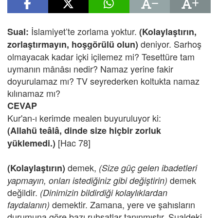
İslamiyet’te zorlama yoktur.
Sual:
(Kolaylaştırın,
deniyor. Sarhoş
zorlaştırmayın, hoşgörülü olun)
olmayacak kadar içki içilemez mi? Tesettüre tam
uymanın mânâsı nedir? Namaz yerine fakir
doyurulamaz mı? TV seyrederken koltukta namaz
kılınamaz mı?
CEVAP
Kur'an-ı kerimde mealen buyuruluyor ki:
(Allahü teâlâ, dinde size hiçbir zorluk
[Hac 78]
yüklemedi.)
demek,
(Kolaylaştırın)
(Size güç gelen ibadetleri
demek
yapmayın, onları istediğiniz gibi değiştirin)
değildir.
(Dinimizin bildirdiği kolaylıklardan
demektir. Zamana, yere ve şahısların
faydalanın)
durumuna göre bazı ruhsatlar tanınmıştır. Sualdeki