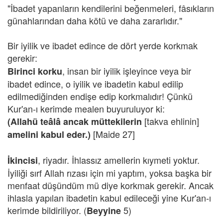
"İbadet yapanların kendilerini beğenmeleri, fâsıkların
günahlarından daha kötü ve daha zararlıdır."
Bir iyilik ve ibadet edince de dört yerde korkmak
gerekir:
, insan bir iyilik işleyince veya bir
Birinci korku
ibadet edince, o iyilik ve ibadetin kabul edilip
edilmediğinden endişe edip korkmalıdır! Çünkü
Kur'an-ı kerimde mealen buyuruluyor ki:
[takva ehlinin]
(Allahü teâlâ ancak müttekilerin
[Maide 27]
amelini kabul eder.)
,
riyadır. İhlassız amellerin kıymeti yoktur.
İkincisi
İyiliği sırf Allah rızası için mi yaptım, yoksa başka bir
menfaat düşündüm mü diye korkmak gerekir. Ancak
ihlasla yapılan ibadetin kabul edileceği yine Kur'an-ı
kerimde bildiriliyor. (
5)
Beyyine