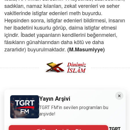
sadıkları, namaz kılanları, zekat verenleri ve seher
vakitlerinde istigfar edenleri meth buyurdu.
Hepsinden sonra, istigfar edenleri bildirmesi, insanın
her ibadetini kusurlu görüp, daima istigfar etmesi
içindir. İbadet yapanların kendilerini beğenmeleri,
fâsıkların günahlarından daha kötü ve daha
zararlıdır) buyurulmaktadır.
(M.Masumiyye)
Copyright © 2008 - Dinimiz İslam. Her Hakkı Saklıdır.
×
Yayın Arşivi
Sitemizdeki bilgiler, bütün insanların istifadesi için
TGRT FM'in sevilen programları bu
hazırlanmıştır. Orijinaline sadık kalmak şartıyla, izin
arşivde!
almaya gerek kalmadan, herkes istediği gibi alıp istifade
edebilir.