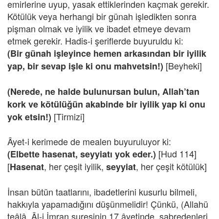
emirlerine uyup, yasak ettiklerinden kaçmak gerekir.
Kötülük veya herhangi bir günah işledikten sonra
pişman olmak ve iyilik ve ibadet etmeye devam
etmek gerekir. Hadis-i şeriflerde buyuruldu ki:
(Bir günah işleyince hemen arkasından bir iyilik
[Beyheki]
yap, bir sevap işle ki onu mahvetsin!)
(Nerede, ne halde bulunursan bulun, Allah’tan
kork ve kötülüğün akabinde bir iyilik yap ki onu
[Tirmizi]
yok etsin!)
Âyet-i kerimede de mealen buyuruluyor ki:
[Hud 114]
(Elbette hasenat, seyyiatı yok eder.)
[
, her çeşit iyilik,
, her çeşit kötülük]
Hasenat
seyyiat
İnsan bütün taatlarını, ibadetlerini kusurlu bilmeli,
hakkıyla yapamadığını düşünmelidir! Çünkü, (Allahü
teâlâ, Âl-i İmran suresinin 17.âyetinde, sabredenleri,