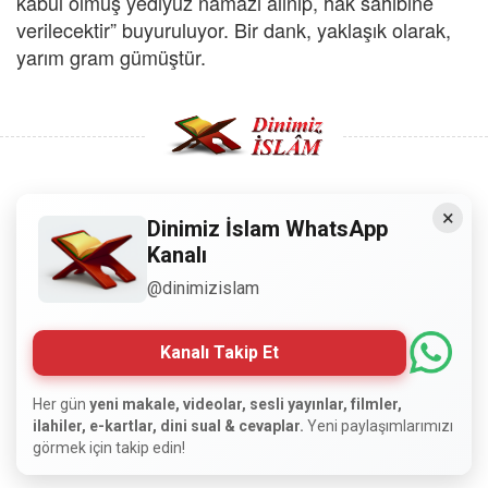
kabul olmuş yediyüz namazı alınıp, hak sahibine
verilecektir” buyuruluyor. Bir dank, yaklaşık olarak,
yarım gram gümüştür.
×
Copyright © 2008 - Dinimiz İslam. Her Hakkı Saklıdır.
Dinimiz İslam WhatsApp
Kanalı
Sitemizdeki bilgiler, bütün insanların istifadesi için
@dinimizislam
hazırlanmıştır. Orijinaline sadık kalmak şartıyla, izin
almaya gerek kalmadan, herkes istediği gibi alıp istifade
edebilir.
Kanalı Takip Et
Normal Siteyi Göster
Her gün
yeni makale, videolar, sesli yayınlar, filmler,
ilahiler, e-kartlar, dini sual & cevaplar.
Yeni paylaşımlarımızı
görmek için takip edin!