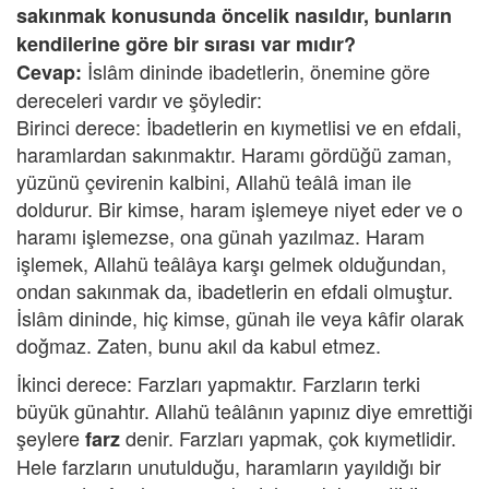
sakınmak konusunda öncelik nasıldır, bunların
kendilerine göre bir sırası var mıdır?
İslâm dininde ibadetlerin, önemine göre
Cevap:
dereceleri vardır ve şöyledir:
Birinci derece: İbadetlerin en kıymetlisi ve en efdali,
haramlardan sakınmaktır. Haramı gördüğü zaman,
yüzünü çevirenin kalbini, Allahü teâlâ iman ile
doldurur. Bir kimse, haram işlemeye niyet eder ve o
haramı işlemezse, ona günah yazılmaz. Haram
işlemek, Allahü teâlâya karşı gelmek olduğundan,
ondan sakınmak da, ibadetlerin en efdali olmuştur.
İslâm dininde, hiç kimse, günah ile veya kâfir olarak
doğmaz. Zaten, bunu akıl da kabul etmez.
İkinci derece: Farzları yapmaktır. Farzların terki
büyük günahtır. Allahü teâlânın yapınız diye emrettiği
şeylere
denir. Farzları yapmak, çok kıymetlidir.
farz
Hele farzların unutulduğu, haramların yayıldığı bir