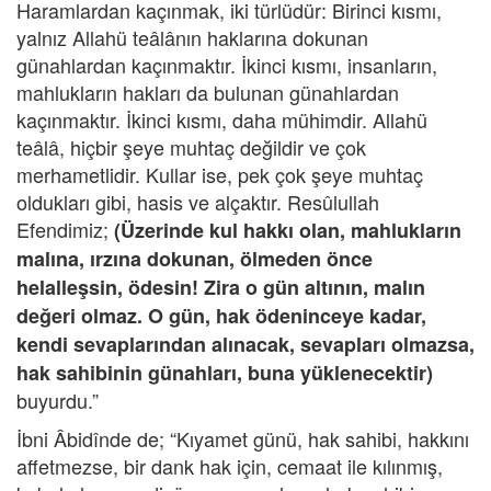
Haramlardan kaçınmak, iki türlüdür: Birinci kısmı,
yalnız Allahü teâlânın haklarına dokunan
günahlardan kaçınmaktır. İkinci kısmı, insanların,
mahlukların hakları da bulunan günahlardan
kaçınmaktır. İkinci kısmı, daha mühimdir. Allahü
teâlâ, hiçbir şeye muhtaç değildir ve çok
merhametlidir. Kullar ise, pek çok şeye muhtaç
oldukları gibi, hasis ve alçaktır. Resûlullah
Efendimiz;
(Üzerinde kul hakkı olan, mahlukların
malına, ırzına dokunan, ölmeden önce
helalleşsin, ödesin! Zira o gün altının, malın
değeri olmaz. O gün, hak ödeninceye kadar,
kendi sevaplarından alınacak, sevapları olmazsa,
hak sahibinin günahları, buna yüklenecektir)
buyurdu.”
İbni Âbidînde de; “Kıyamet günü, hak sahibi, hakkını
affetmezse, bir dank hak için, cemaat ile kılınmış,