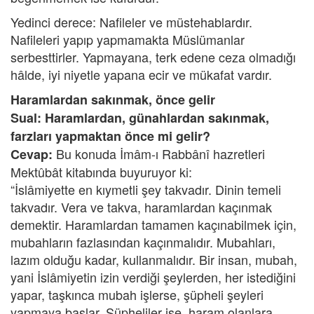
Yedinci derece: Nafileler ve müstehablardır.
Nafileleri yapıp yapmamakta Müslümanlar
serbesttirler. Yapmayana, terk edene ceza olmadığı
hâlde, iyi niyetle yapana ecir ve mükafat vardır.
Haramlardan sakınmak, önce gelir
Sual: Haramlardan, günahlardan sakınmak,
farzları yapmaktan önce mi gelir?
Bu konuda İmâm-ı Rabbânî hazretleri
Cevap:
Mektûbât kitabında buyuruyor ki:
“İslâmiyette en kıymetli şey takvadır. Dinin temeli
takvadır. Vera ve takva, haramlardan kaçınmak
demektir. Haramlardan tamamen kaçınabilmek için,
mubahların fazlasından kaçınmalıdır. Mubahları,
lazım olduğu kadar, kullanmalıdır. Bir insan, mubah,
yani İslâmiyetin izin verdiği şeylerden, her istediğini
yapar, taşkınca mubah işlerse, şüpheli şeyleri
yapmaya başlar. Şüpheliler ise, haram olanlara