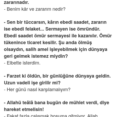
zararınadır.
- Benim kâr ve zararım nedir?
- Sen bir tüccarsın, kârın ebedi saadet, zararın
ise ebedi felaket... Sermayen ise ömründür.
Ebedi saadet ömür sermayesi ile kazanılır. Ömür
tükenince ticaret kesilir. Şu anda ölmüş
olsaydın, salih amel işleyebilmek için dünyaya
geri gelmek istemez miydin?
- Elbette isterdim.
- Farzet ki öldün, bir günlüğüne dünyaya geldin.
Uzun vadeli işe girilir mi?
- Her günü nasıl karşılamalıyım?
- Allahü teâlâ bana bugün de mühlet verdi, diye
hareket etmelisin!
- Fakat fazla çalışmak hoşuma gitmiyor. Allah