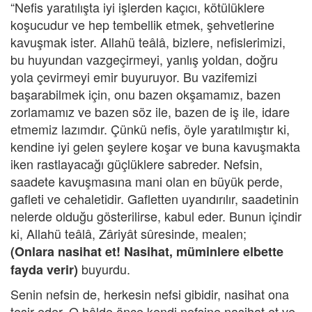
“Nefis yaratılışta iyi işlerden kaçıcı, kötülüklere
koşucudur ve hep tembellik etmek, şehvetlerine
kavuşmak ister. Allahü teâlâ, bizlere, nefislerimizi,
bu huyundan vazgeçirmeyi, yanlış yoldan, doğru
yola çevirmeyi emir buyuruyor. Bu vazifemizi
başarabilmek için, onu bazen okşamamız, bazen
zorlamamız ve bazen söz ile, bazen de iş ile, idare
etmemiz lazımdır. Çünkü nefis, öyle yaratılmıştır ki,
kendine iyi gelen şeylere koşar ve buna kavuşmakta
iken rastlayacağı güçlüklere sabreder. Nefsin,
saadete kavuşmasına mani olan en büyük perde,
gafleti ve cehaletidir. Gafletten uyandırılır, saadetinin
nelerde olduğu gösterilirse, kabul eder. Bunun içindir
ki, Allahü teâlâ, Zâriyât sûresinde, mealen;
(Onlara nasihat et! Nasihat, müminlere elbette
buyurdu.
fayda verir)
Senin nefsin de, herkesin nefsi gibidir, nasihat ona
tesir eder. O hâlde önce kendi nefsine nasihat et ve