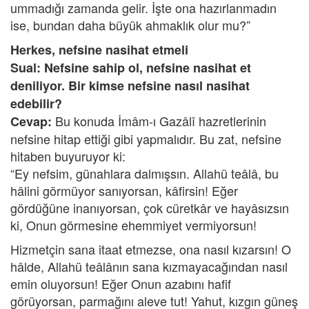
ummadığı zamanda gelir. İşte ona hazırlanmadın
ise, bundan daha büyük ahmaklık olur mu?”
Herkes, nefsine nasihat etmeli
Sual: Nefsine sahip ol, nefsine nasihat et
deniliyor. Bir kimse nefsine nasıl nasihat
edebilir?
Bu konuda İmâm-ı Gazâlî hazretlerinin
Cevap:
nefsine hitap ettiği gibi yapmalıdır. Bu zat, nefsine
hitaben buyuruyor ki:
“Ey nefsim, günahlara dalmışsın. Allahü teâlâ, bu
hâlini görmüyor sanıyorsan, kâfirsin! Eğer
gördüğüne inanıyorsan, çok cüretkâr ve hayâsızsın
ki, Onun görmesine ehemmiyet vermiyorsun!
Hizmetçin sana itaat etmezse, ona nasıl kızarsın! O
hâlde, Allahü teâlânın sana kızmayacağından nasıl
emin oluyorsun! Eğer Onun azabını hafif
görüyorsan, parmağını aleve tut! Yahut, kızgın güneş