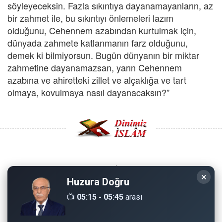
söyleyeceksin. Fazla sıkıntıya dayanamayanların, az
bir zahmet ile, bu sıkıntıyı önlemeleri lazım
olduğunu, Cehennem azabından kurtulmak için,
dünyada zahmete katlanmanın farz olduğunu,
demek ki bilmiyorsun. Bugün dünyanın bir miktar
zahmetine dayanamazsan, yarın Cehennem
azabına ve ahiretteki zillet ve alçaklığa ve tart
olmaya, kovulmaya nasıl dayanacaksın?”
Copyright © 2008 - Dinimiz İslam. Her Hakkı Saklıdır.
×
Huzura Doğru
Sitemizdeki bilgiler, bütün insanların istifadesi için
📺
05:15 - 05:45
arası
hazırlanmıştır. Orijinaline sadık kalmak şartıyla, izin
almaya gerek kalmadan, herkes istediği gibi alıp istifade