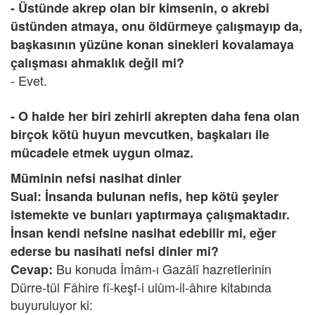
- Üstünde akrep olan bir kimsenin, o akrebi
üstünden atmaya, onu öldürmeye çalışmayıp da,
başkasının yüzüne konan sinekleri kovalamaya
çalışması ahmaklık değil mi?
- Evet.
- O halde her biri zehirli akrepten daha fena olan
birçok kötü huyun mevcutken, başkaları ile
mücadele etmek uygun olmaz.
Müminin nefsi nasihat dinler
Sual: İnsanda bulunan nefis, hep kötü şeyler
istemekte ve bunları yaptırmaya çalışmaktadır.
İnsan kendi nefsine nasihat edebilir mi, eğer
ederse bu nasihati nefsi dinler mi?
Bu konuda İmâm-ı Gazâlî hazretlerinin
Cevap:
Dürre-tül Fâhire fî-keşf-i ulûm-il-âhıre kitabında
buyuruluyor ki: