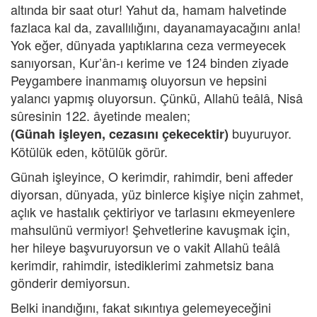
altında bir saat otur! Yahut da, hamam halvetinde
fazlaca kal da, zavallılığını, dayanamayacağını anla!
Yok eğer, dünyada yaptıklarına ceza vermeyecek
sanıyorsan, Kur’ân-ı kerime ve 124 binden ziyade
Peygambere inanmamış oluyorsun ve hepsini
yalancı yapmış oluyorsun. Çünkü, Allahü teâlâ, Nisâ
sûresinin 122. âyetinde mealen;
buyuruyor.
(Günah işleyen, cezasını çekecektir)
Kötülük eden, kötülük görür.
Günah işleyince, O kerimdir, rahimdir, beni affeder
diyorsan, dünyada, yüz binlerce kişiye niçin zahmet,
açlık ve hastalık çektiriyor ve tarlasını ekmeyenlere
mahsulünü vermiyor! Şehvetlerine kavuşmak için,
her hileye başvuruyorsun ve o vakit Allahü teâlâ
kerimdir, rahimdir, istediklerimi zahmetsiz bana
gönderir demiyorsun.
Belki inandığını, fakat sıkıntıya gelemeyeceğini