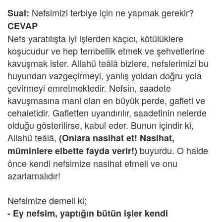
Nefsimizi terbiye için ne yapmak gerekir?
Sual:
CEVAP
Nefs yaratılışta iyi işlerden kaçıcı, kötülüklere
koşucudur ve hep tembellik etmek ve şehvetlerine
kavuşmak ister. Allahü teâlâ bizlere, nefslerimizi bu
huyundan vazgeçirmeyi, yanlış yoldan doğru yola
çevirmeyi emretmektedir. Nefsin, saadete
kavuşmasına mani olan en büyük perde, gafleti ve
cehaletidir. Gafletten uyandırılır, saadetinin nelerde
olduğu gösterilirse, kabul eder. Bunun içindir ki,
Allahü teâlâ,
(Onlara nasihat et! Nasihat,
buyurdu. O halde
müminlere elbette fayda verir!)
önce kendi nefsimize nasihat etmeli ve onu
azarlamalıdır!
Nefsimize demeli ki;
- Ey nefsim, yaptığın bütün işler kendi