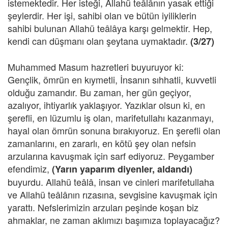
istemektedir. Her isteği, Allahü teâlânın yasak ettiği
şeylerdir. Her işi, sahibi olan ve bütün iyiliklerin
sahibi bulunan Allahü teâlâya karşı gelmektir. Hep,
kendi can düşmanı olan şeytana uymaktadır.
(3/27)
Muhammed Masum hazretleri buyuruyor ki:
Gençlik, ömrün en kıymetli, İnsanın sıhhatli, kuvvetli
olduğu zamandır. Bu zaman, her gün geçiyor,
azalıyor, ihtiyarlık yaklaşıyor. Yazıklar olsun ki, en
şerefli, en lüzumlu iş olan, marifetullahı kazanmayı,
hayal olan ömrün sonuna bırakıyoruz. En şerefli olan
zamanlarını, en zararlı, en kötü şey olan nefsin
arzularına kavuşmak için sarf ediyoruz. Peygamber
efendimiz,
(Yarın yaparım diyenler, aldandı)
buyurdu. Allahü teâlâ, insan ve cinleri marifetullaha
ve Allahü teâlânın rızasına, sevgisine kavuşmak için
yarattı. Nefslerimizin arzuları peşinde koşan biz
ahmaklar, ne zaman aklımızı başımıza toplayacağız?