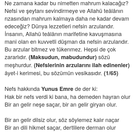
Ne zamana kadar bu nimetten mahrum kalacağız?
Nefsi ve şeytanı sevindirmeye ve Allahü teâlânın
rızasından mahrum kalmaya daha ne kadar devam
edeceğiz? Dünya lezzetleri nefsin arzularıdır.
İnsanın, Allahü teâlânın marifetine kavuşmasına
mani olan en kuvvetli düşman da nefsin arzularıdır.
Bu arzular bitmez ve tükenmez. Hepsi de çok
zararlıdır.
sözü
(Maksudun, mabudundur)
meşhurdur.
(Nefslerinin arzularını ilah edinenler)
âyet-i kerimesi, bu sözümün vesikasıdır.
(1/65)
Nefs hakkında
de der ki:
Yunus Emre
Hak bir nefs verdi ki bana, ha demeden hayran olur
Bir an gelir neşe saçar, bir an gelir giryan olur.
Bir an gelir dilsiz olur, söz söylemez kalır naçar
Bir an dili hikmet saçar, dertlilere derman olur