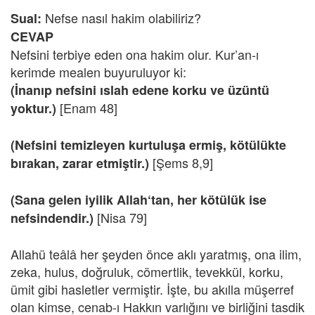
Nefse nasıl hakim olabiliriz?
Sual:
CEVAP
Nefsini terbiye eden ona hakim olur. Kur’an-ı
kerimde mealen buyuruluyor ki:
(İnanıp nefsini ıslah edene korku ve üzüntü
[Enam 48]
yoktur.)
(Nefsini temizleyen kurtuluşa ermiş, kötülükte
[Şems 8,9]
bırakan, zarar etmiştir.)
(Sana gelen iyilik Allah‘tan, her kötülük ise
[Nisa 79]
nefsindendir.)
Allahü teâlâ her şeyden önce aklı yaratmış, ona ilim,
zeka, hulus, doğruluk, cömertlik, tevekkül, korku,
ümit gibi hasletler vermiştir. İşte, bu akılla müşerref
olan kimse, cenab-ı Hakkın varlığını ve birliğini tasdik