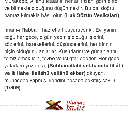
Murakabe, Allahü teâlânın her an insanı görmekte
ve bilmekte olduğunu düşünmektir. Bu da, doğru
namaz kılmakla hâsıl olur.
(Hak Sözün Vesikaları)
İmam-ı Rabbani hazretleri buyuruyor ki: Evliyanın
çoğu her gece, o gün yapmış olduğu işlerini,
sözlerini, hareketlerini, düşüncelerini, her birinin
niçin olduğunu anlarlar. Kusurlarını ve günahlarını
temizlemek için, tevbe ve istigfar ederler. Her gece
yatarken yüz defa,
(Sübhanallahi vel-hamdü lillâhi
okuyan,
ve lâ ilâhe illallâhü vallâhü ekber)
muhasebe yapmış, kendini hesaba çekmiş sayılır.
(1/309)