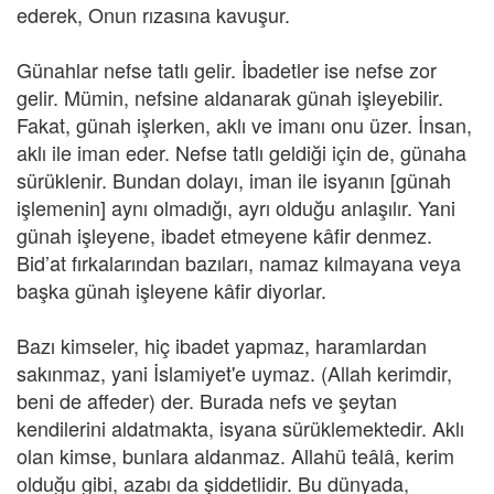
ederek, Onun rızasına kavuşur.
Günahlar nefse tatlı gelir. İbadetler ise nefse zor
gelir. Mümin, nefsine aldanarak günah işleyebilir.
Fakat, günah işlerken, aklı ve imanı onu üzer. İnsan,
aklı ile iman eder. Nefse tatlı geldiği için de, günaha
sürüklenir. Bundan dolayı, iman ile isyanın [günah
işlemenin] aynı olmadığı, ayrı olduğu anlaşılır. Yani
günah işleyene, ibadet etmeyene kâfir denmez.
Bid’at fırkalarından bazıları, namaz kılmayana veya
başka günah işleyene kâfir diyorlar.
Bazı kimseler, hiç ibadet yapmaz, haramlardan
sakınmaz, yani İslamiyet'e uymaz. (Allah kerimdir,
beni de affeder) der. Burada nefs ve şeytan
kendilerini aldatmakta, isyana sürüklemektedir. Aklı
olan kimse, bunlara aldanmaz. Allahü teâlâ, kerim
olduğu gibi, azabı da şiddetlidir. Bu dünyada,