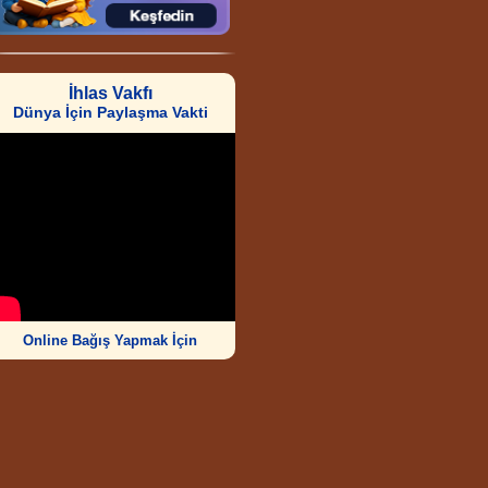
İhlas Vakfı
Dünya İçin Paylaşma Vakti
Online Bağış Yapmak İçin