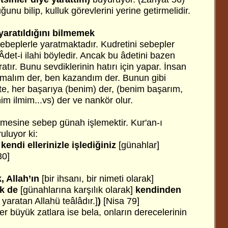
unu bilip, kulluk görevlerini yerine getirmelidir.
 yaratıldığını bilmemek
sebeplerle yaratmaktadır. Kudretini sebepler
Âdet-i ilahi böyledir. Ancak bu âdetini bazen
tır. Bunu sevdiklerinin hatırı için yapar. İnsan
m malım der, ben kazandım der. Bunun gibi
te, her başarıya (benim) der, (benim başarım,
im ilmim...vs) der ve nankör olur.
elmesine sebep günah işlemektir. Kur'an-ı
luyor ki:
kendi ellerinizle işlediğiniz
[günahlar]
30]
k, Allah’ın
[bir ihsanı, bir nimeti olarak]
ük de
[günahlarına karşılık olarak]
kendinden
 yaratan Allahü teâlâdır.]
)
[Nisa 79]
 büyük zatlara ise bela, onların derecelerinin