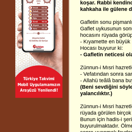
koşar. Rabbi kendin
kahkaha ile gülene de
Gafletin sonu pişmanlık
Gaflet uykusunun sonu,
hocasını rüyada görüp
- Kıyamette en büyük 
Hocası buyurur ki:
- Gafletin neticesi ol
Zünnun-i Mısri
hazretl
- Vefatından sonra sa
- Allahü teâlâ bana bu
(Beni sevdiğini söyl
yalancılıktır.)
Zünnun-i Mısri hazret
rüyada görülen birçok 
Bunun için hadis-i şer
buyurulmaktadır. Ölme