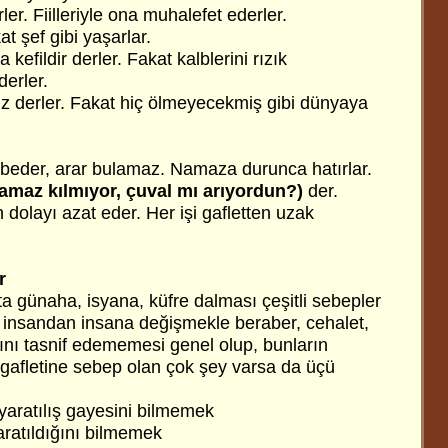
ler. Fiilleriyle ona muhalefet ederler.
at şef gibi yaşarlar.
 kefildir derler. Fakat kalblerini rızık
erler.
iz derler. Fakat hiç ölmeyecekmiş gibi dünyaya
ybeder, arar bulamaz. Namaza durunca hatırlar.
amaz kılmıyor, çuval mı arıyordun?)
der.
dolayı azat eder. Her işi gafletten uzak
r
tta günaha, isyana, küfre dalması çeşitli sebepler
 insandan insana değişmekle beraber, cehalet,
ını tasnif edememesi genel olup, bunların
 gafletine sebep olan çok şey varsa da üçü
yaratılış gayesini bilmemek
yaratıldığını bilmemek