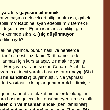
 yaratılış gayesini bilmemek
ını ve başına gelecekleri bilip unutmasa, gaflete
nebilir mi? Rabbine isyan edebilir mi? Demek ki
ni düşünmüyor. Eğer insanlar istenildiği gibi
-ı kerimde sık sık,
(Hiç düşünmüyor
edilir miydi?
r makine yapınca, bunun nasıl ve nerelerde
r tarif namesi hazırlanır. Tarif name ile de
ullanması için kurslar açar. Bir makine yanlış
ar. Her şeyin yaratıcısı olan Cenab-ı Allah da,
zzam makineyi yaratıp başıboş bırakmayıp
(Sizi
zı mı sandınız?)
buyurmuştur. Ne yapması
eri vasıtası ile kitaplar göndererek bildirmiştir.
ğunu, saadet ve felaketinin nelerde olduğunu
nra başına gelecekleri düşünmeyen kimse akıllı
(Ben cin ve insanları ancak
[beni tanısınlar]
tsinler diye yarattım)
buyuruyor. (Zariyat 56)