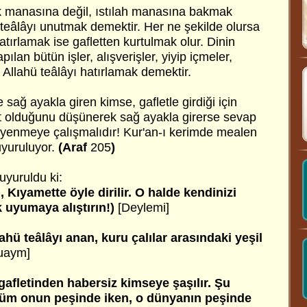
ük manasına değil, ıstılah manasına bakmak
ü teâlâyı unutmak demektir. Her ne şekilde olursa
atırlamak ise gafletten kurtulmak olur. Dinin
pılan bütün işler, alışverişler, yiyip içmeler,
 Allahü teâlâyı hatırlamak demektir.
 sağ ayakla giren kimse, gafletle girdiği için
 olduğunu düşünerek sağ ayakla girerse sevap
ti yenmeye çalışmalıdır! Kur'an-ı kerimde mealen
yuruluyor.
(Araf
205
)
uyuruldu ki:
 Kıyamette öyle dirilir. O halde kendinizi
k uyumaya alıştırın!)
[Deylemi]
lahü teâlâyı anan, kuru çalılar arasındaki yeşil
uaym]
 gafletinden habersiz kimseye şaşılır. Şu
 ölüm onun peşinde iken, o dünyanın peşinde