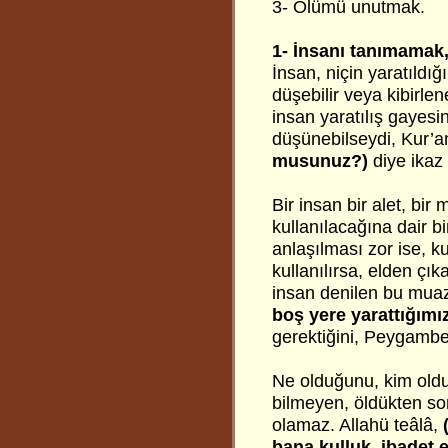
3- Ölümü unutmak.
1- İnsanı tanımamak,
İnsan, niçin yaratıldığ
düşebilir veya kibirle
insan yaratılış gayesi
düşünebilseydi, Kur’an
musunuz?)
diye ikaz 
Bir insan bir alet, bi
kullanılacağına dair bi
anlaşılması zor ise, k
kullanılırsa, elden çık
insan denilen bu mua
boş yere yarattığımı
gerektiğini, Peygamberl
Ne olduğunu, kim oldu
bilmeyen, öldükten so
olamaz. Allahü teâlâ,
bana kulluk, ibadet e