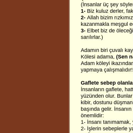
(İnsanlar üç şey söyler
1-
Biz kuluz derler, fak
2-
Allah bizim rızkımıza
kazanmakla meşgul ed
3-
Elbet biz de öleceğ
sarılırlar.)
Adamın biri çuvalı ka
Kölesi adama,
(Sen n
Adam köleyi ikazından 
yapmaya çalışmalıdır!
Gaflete sebep olanla
İnsanların gaflete, ha
yüzünden olur. Bunlar
kibir, dostunu düşman
başında gelir. İnsanın
önemlidir:
1- İnsanı tanımamak, 
2- İşlerin sebeplerle 