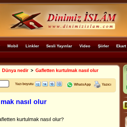
Mobil
Linkler
Sesli Yayınlar
Video
Şiirler
Ekart
>
Dünya nedir
>
Gafletten kurtulmak nasıl olur
Yazı boyutu
WhatsApp
Yazıcı
lmak nasıl olur
fletten kurtulmak nasıl olur?