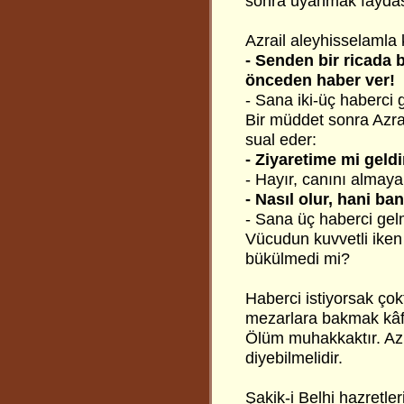
sonra uyanmak faydas
Azrail aleyhisselamla
- Senden bir ricada
önceden haber ver!
- Sana iki-üç haberci 
Bir müddet sonra Azra
sual eder:
- Ziyaretime mi geld
- Hayır, canını almaya
- Nasıl olur, hani b
- Sana üç haberci ge
Vücudun kuvvetli iken
bükülmedi mi?
Haberci istiyorsak çok
mezarlara bakmak kâfi
Ölüm muhakkaktır. Azr
diyebilmelidir.
Şakik-i Belhi
hazretler