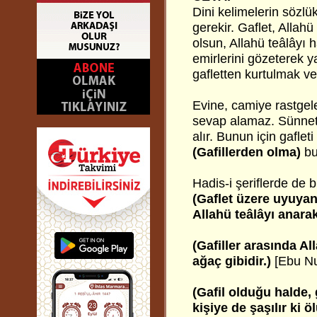
Dini kelimelerin sözl
gerekir. Gaflet, Allah
olsun, Allahü teâlâyı h
emirlerini gözeterek ya
gafletten kurtulmak ve
Evine, camiye rastgele
sevap alamaz. Sünnet
alır. Bunun için gafle
(Gafillerden olma)
bu
Hadis-i şeriflerde de b
(Gaflet üzere uyuyan,
Allahü teâlâyı anara
(Gafiller arasında Al
ağaç gibidir.)
[Ebu N
(Gafil olduğu halde,
kişiye de şaşılır ki