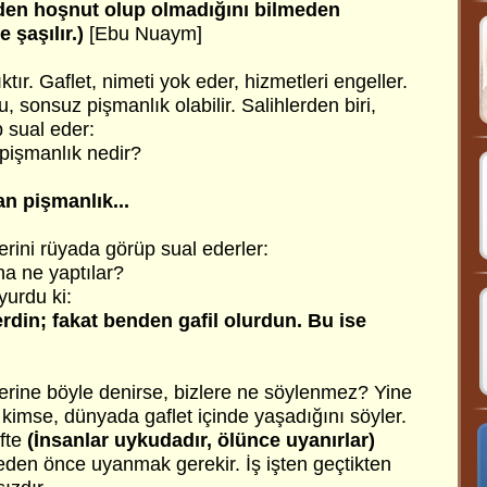
den hoşnut olup olmadığını bilmeden
 şaşılır.)
[Ebu Nuaym]
tır. Gaflet, nimeti yok eder, hizmetleri engeller.
 sonsuz pişmanlık olabilir. Salihlerden biri,
 sual eder:
pişmanlık nedir?
an pişmanlık...
erini rüyada görüp sual ederler:
na ne yaptılar?
yurdu ki:
erdin; fakat benden gafil olurdun. Bu ise
lerine böyle denirse, bizlere ne söylenmez? Yine
kimse, dünyada gaflet içinde yaşadığını söyler.
ifte
(İnsanlar uykudadır, ölünce uyanırlar)
den önce uyanmak gerekir. İş işten geçtikten