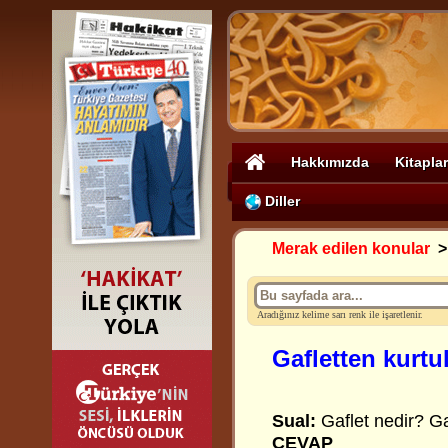
Hakkımızda
Kitaplar
Diller
Merak edilen konular
Aradığınız kelime sarı renk ile işaretlenir.
Gafletten kurtu
Sual:
Gaflet nedir? Ga
CEVAP