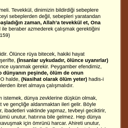
li. Tevekkül, dinimizin bildirdiği sebeplere
ceyi sebeplerden değil, sebepleri yaratandan
 başladığın zaman, Allah’a tevekkül et, Ona
l ile beraber azmederek çalışmak gerektiğini
 159)
dir. Ölünce rüya bitecek, hakiki hayat
şerifte,
(İnsanlar uykudadır, ölünce uyanırlar)
nce uyanmak gerekir. Peygamber efendimiz,
i, o dünyanın peşinde, ölüm de onun
 O halde,
(Nasihat olarak ölüm yeter)
hadis-i
nlerden ibret almaya çalışmalıdır.
 istemek, dünya zevklerine düşkün olmak,
ve gençliğe aldanmaktan ileri gelir. Böyle
r, ibadetleri vaktinde yapmaz, tevbeyi geciktirir,
ölümü unutur, hatırına bile gelmez. Hep dünya
vuşmak için ömrünü harcar. Ahireti unutur,