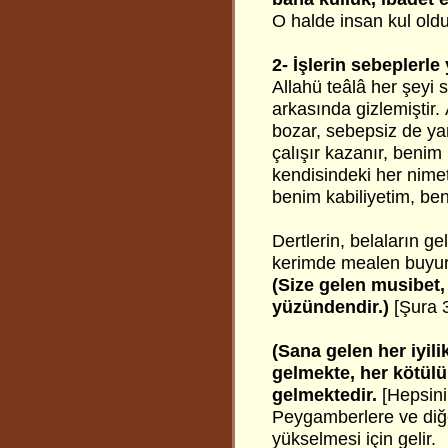
O halde insan kul olduğ
2- İşlerin sebeplerle
Allahü teâlâ her şeyi 
arkasında gizlemiştir. 
bozar, sebepsiz de yara
çalışır kazanır, beni
kendisindeki her nime
benim kabiliyetim, ben
Dertlerin, belaların g
kerimde mealen buyuru
(Size gelen musibet, 
yüzündendir.)
[Şura 
(Sana gelen her iyili
gelmekte, her kötül
gelmektedir.
[Hepsini
Peygamberlere ve diğer
yükselmesi için gelir.