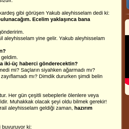
ızdır.
 kardeş gibi görüşen Yakub aleyhisselam dedi ki:
 bulunacağım. Ecelim yaklaşınca bana
gönderirim.
il aleyhisselam yine gelir. Yakub aleyhisselam
in?
 geldim.
ana iki-üç haberci gönderecektin?
lmedi mi? Saçların siyahken ağarmadı mı?
 zayıflamadı mı? Dimdik dururken şimdi belin
tur. Her gün çeşitli sebeplerle ölenlere veya
dir. Muhakkak olacak şeyi oldu bilmek gerekir!
ail aleyhisselam geldiği zaman,
hazırım
i buyuruyor ki: