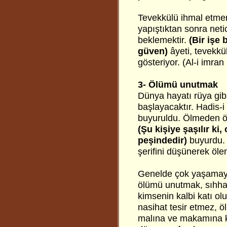
Tevekkülü ihmal etmeme
yapıştıktan sonra neti
beklemektir.
(Bir işe
güven)
âyeti, tevekkü
gösteriyor. (Al-i imran
3- Ölümü unutmak
Dünya hayatı rüya gibi
başlayacaktır. Hadis-i 
buyuruldu. Ölmeden ö
(Şu kişiye şaşılır k
peşindedir)
buyurdu.
şerifini düşünerek öle
Genelde çok yaşamayı
ölümü unutmak, sıhhat 
kimsenin kalbi katı olu
nasihat tesir etmez, 
malına ve makamına ka