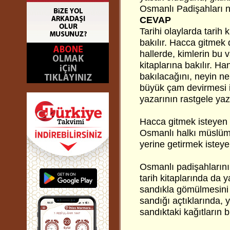
Osmanlı Padişahları n
CEVAP
Tarihi olaylarda tarih k
bakılır. Hacca gitmek d
hallerde, kimlerin bu 
kitaplarına bakılır. H
bakılacağını, neyin n
büyük çam devirmesi iş
yazarının rastgele yazm
Hacca gitmek isteyen 
Osmanlı halkı müslüma
yerine getirmek isteye
Osmanlı padişahlarının
tarih kitaplarında da
sandıkla gömülmesini v
sandığı açtıklarında, y
sandıktaki kağıtların 