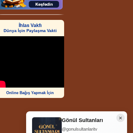
İhlas Vakfı
Dünya İçin Paylaşma Vakti
Online Bağış Yapmak İçin
×
Gönül Sultanları
@gonulsultanlaritv
Ziyaretçi Sayısı
252.006.565