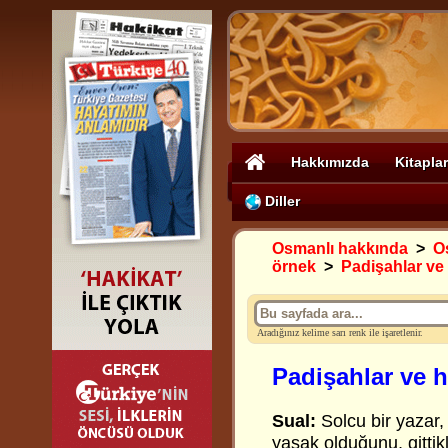
Hakkımızda
Kitaplar
Diller
Osmanlı hakkında
>
O
örnek
>
Padişahlar ve
Aradığınız kelime sarı renk ile işaretlenir.
Padişahlar ve 
Sual:
Solcu bir yazar
yasak olduğunu, gittik