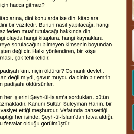
için hacca gitmez?
itaplarına, dini konularda ise dini kitaplara
ini bir vazifedir. Bunun nasıl yapılacağı, hangi
vazifeden muaf tutulacağı hakkında din
angi olayda hangi kitaplara, hangi kaynaklara
ereye sorulacağını bilmeyen kimsenin boyundan
ten değildir. Halkı yönlendiren, bir köşe
ası, çok tehlikelidir.
padişah kim, niçin öldürür? Osmanlı devleti,
n değil miydi, gavur muydu da dinin bir emrini
n padişahı öldürsünler.
 her işlerini Şeyh-ül-İslam’a sordukları, bütün
 yazmaktadır. Kanuni Sultan Süleyman Hanın, bir
asiyet ettiği meşhurdur. Vefatında bahsettiği
aptığı her işinde, Şeyh-ül-İslam’dan fetva aldığı,
bu fetvalar olduğu görülmüştür.