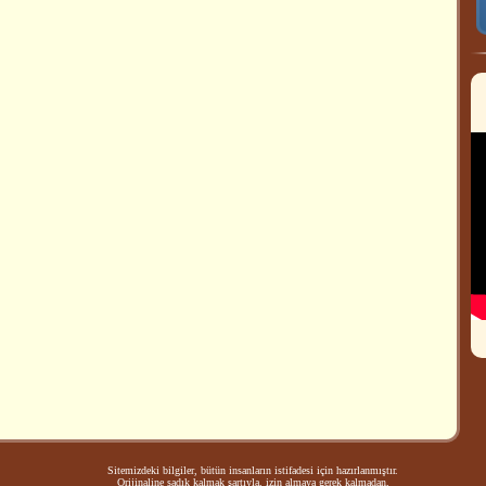
Sitemizdeki bilgiler, bütün insanların istifadesi için hazırlanmıştır.
Orijinaline sadık kalmak şartıyla, izin almaya gerek kalmadan,