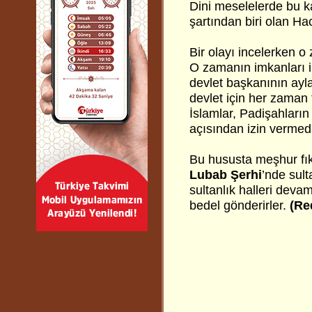
Dini meselelerde bu k
şartından biri olan Ha
Bir olayı incelerken o
O zamanın imkanları i
devlet başkanının ayl
devlet için her zaman 
İslamlar, Padişahların 
açısından izin vermedi
Bu hususta meşhur fık
Lubab Şerhi
’nde sult
sultanlık halleri deva
bedel gönderirler.
(Re