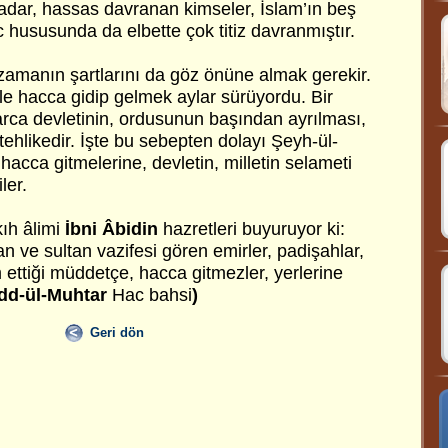
adar, hassas davranan kimseler, İslam’ın beş
c hususunda da elbette çok titiz davranmıştır.
 zamanın şartlarını da göz önüne almak gerekir.
le hacca gidip gelmek aylar sürüyordu. Bir
arca devletinin, ordusunun başından ayrılması,
tehlikedir. İşte bu sebepten dolayı Şeyh-ül-
hacca gitmelerine, devletin, milletin selameti
ler.
ıh âlimi
İbni Âbidin
hazretleri buyuruyor ki:
an ve sultan vazifesi gören emirler, padişahlar,
m ettiği müddetçe, hacca gitmezler, yerlerine
dd-ül-Muhtar
Hac bahsi
)
Geri dön