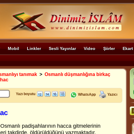
Mobil
Linkler
Sesli Yayınlar
Video
Şiirler
Ekart
smanlıyı tanımak
>
Osmanlı düşmanlığına birkaç
 hac
Yazı boyutu
WhatsApp
Yazıcı
hac
, Osmanlı padişahlarının hacca gitmelerinin
leri takdirde, öldürüldüğünü yazmaktadır.