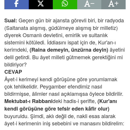
Geçen gün bir ajansta görevli biri, bir radyoda
Sual:
(Saltanata alışmış, güdülmeye alışmış bir milletiz)
diyerek Osmanlı devletini, emirlik ve sultanlık
sistemini kötüledi. İddiasını ispat için de, Kur'an-ı
kerimdeki,
âyetini
(Raina demeyin, ünzürna deyin)
delil getirdi. Bu âyet milleti gütmemek gerektiğini mi
bildiriyor?
CEVAP
Âyet-i kerimeyi kendi görüşüne göre yorumlamak
çok tehlikelidir. Peygamber efendimiz nasıl
bildirmişse, âlimler nasıl açıklamışsa öylece bildirilir.
deki hadis-i şerifte,
Mektubat-ı Rabbani
(Kur'anı
kendi görüşüne göre tefsir eden kâfir olur)
buyuruldu. Şimdi, aklı değil de, nakli esas alarak
âyet-i kerimenin iniş sebebini ve manasını bildirelim: