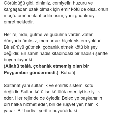
Görüldüğü gibi, dinimiz, cemiyetin huzuru ve
kargaşadan uzak olmak için emir kötü de olsa, onun
meşru emrine itaat edilmesini, yani güdülmeyi
emretmektedir.
Her rejimde, gütme ve güdülme vardır. Zaten
dünyada âmirsiz, memursuz hiçbir sistem yoktur.
Bir sürüyü gütmek, çobanlık etmek kötü bir şey
değildir. En sahih hadis kitabındaki bir hadis-i şerifte
buyuruluyor ki:
(Allahü teâlâ, çobanlık etmemiş olan bir
[Buhari]
Peygamber göndermedi.)
Saltanat yani sultanlık ve emirlik sistemi kötü
değildir. Sultan kötü ise kötülük eder, iyi ise iyilik
eder. Her rejimde de öyledir. Belediye başkanının
biri halka hizmet eder, biri de rüşvet yer, hainlik
yapar. Bir hadis-i şerifte buyuruldu ki: