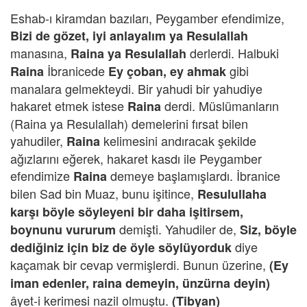
Eshab-ı kiramdan bazıları, Peygamber efendimize,
Bizi de gözet, iyi anlayalım ya Resulallah
manasına,
derlerdi. Halbuki
Raina ya Resulallah
İbranicede
gibi
Raina
Ey çoban, ey ahmak
manalara gelmekteydi. Bir yahudi bir yahudiye
hakaret etmek istese
derdi. Müslümanların
Raina
(Raina ya Resulallah) demelerini fırsat bilen
yahudiler,
kelimesini andıracak şekilde
Raina
ağızlarını eğerek, hakaret kasdı ile Peygamber
efendimize
demeye başlamışlardı. İbranice
Raina
bilen Sad bin Muaz, bunu işitince,
Resulullaha
karşı böyle söyleyeni bir daha işitirsem,
demişti. Yahudiler de,
boynunu vururum
Siz, böyle
diye
dediğiniz için biz de öyle söylüyorduk
kaçamak bir cevap vermişlerdi. Bunun üzerine,
(Ey
iman edenler, raina demeyin, ünzürna deyin)
âyet-i kerimesi nazil olmuştu.
(Tibyan)