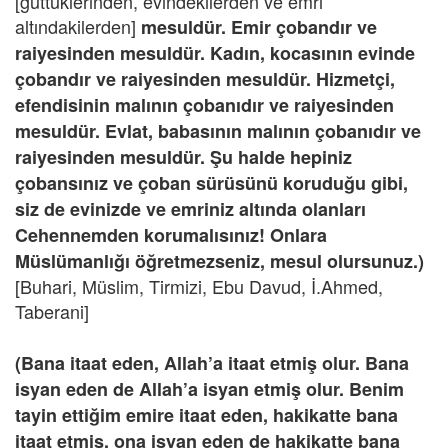
[güttüklerinden, evindekilerden ve emri
altındakilerden]
mesuldür. Emir çobandır ve
raiyesinden mesuldür. Kadın, kocasının evinde
çobandır ve raiyesinden mesuldür. Hizmetçi,
efendisinin malının çobanıdır ve raiyesinden
mesuldür. Evlat, babasının malının çobanıdır ve
raiyesinden mesuldür. Şu halde hepiniz
çobansınız ve çoban sürüsünü koruduğu gibi,
siz de evinizde ve emriniz altında olanları
Cehennemden korumalısınız! Onlara
Müslümanlığı öğretmezseniz, mesul olursunuz.)
[Buhari, Müslim, Tirmizi, Ebu Davud, İ.Ahmed,
Taberani]
(Bana itaat eden, Allah’a itaat etmiş olur. Bana
isyan eden de Allah’a isyan etmiş olur. Benim
tayin ettiğim emire itaat eden, hakikatte bana
itaat etmiş, ona isyan eden de hakikatte bana