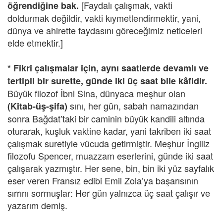
[Faydalı çalışmak, vakti
öğrendiğine bak.
doldurmak değildir, vakti kıymetlendirmektir, yani,
dünya ve ahirette faydasını göreceğimiz neticeleri
elde etmektir.]
* Fikri çalışmalar için, aynı saatlerde devamlı ve
tertipli bir surette, günde iki üç saat bile kâfidir.
Büyük filozof İbni Sina, dünyaca meşhur olan
sını, her gün, sabah namazından
(Kitab-üş-şifa)
sonra Bağdat’taki bir caminin büyük kandili altında
oturarak, kuşluk vaktine kadar, yani takriben iki saat
çalışmak suretiyle vücuda getirmiştir. Meşhur İngiliz
filozofu Spencer, muazzam eserlerini, günde iki saat
çalışarak yazmıştır. Her sene, bin, bin iki yüz sayfalık
eser veren Fransız edibi Emil Zola’ya başarısının
sırrını sormuşlar: Her gün yalnızca üç saat çalışır ve
yazarım demiş.