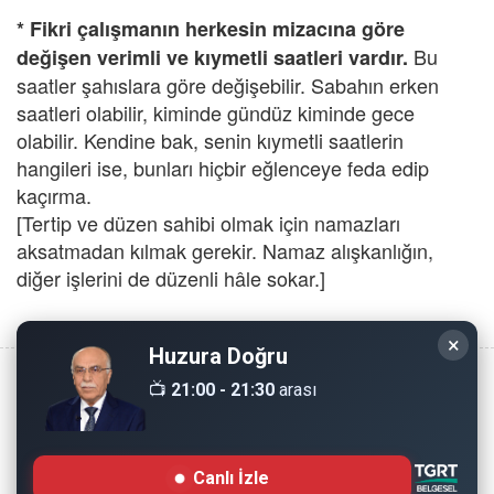
* Fikri çalışmanın herkesin mizacına göre
Bu
değişen verimli ve kıymetli saatleri vardır.
saatler şahıslara göre değişebilir. Sabahın erken
saatleri olabilir, kiminde gündüz kiminde gece
olabilir. Kendine bak, senin kıymetli saatlerin
hangileri ise, bunları hiçbir eğlenceye feda edip
kaçırma.
[Tertip ve düzen sahibi olmak için namazları
aksatmadan kılmak gerekir. Namaz alışkanlığın,
diğer işlerini de düzenli hâle sokar.]
×
Huzura Doğru
📺
21:00 - 21:30
arası
Copyright © 2008 - Dinimiz İslam. Her Hakkı Saklıdır.
Canlı İzle
Sitemizdeki bilgiler, bütün insanların istifadesi için