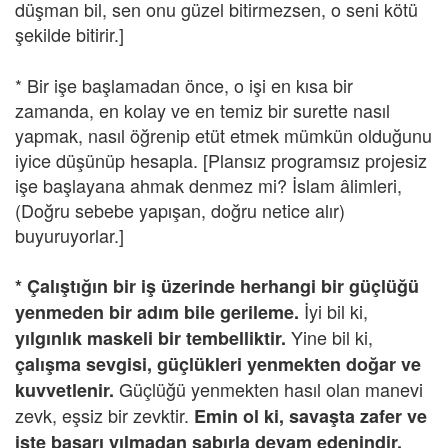
düşman bil, sen onu güzel bitirmezsen, o seni kötü
şekilde bitirir.]
* Bir işe başlamadan önce, o işi en kısa bir
zamanda, en kolay ve en temiz bir surette nasıl
yapmak, nasıl öğrenip etüt etmek mümkün olduğunu
iyice düşünüp hesapla. [Plansız programsız projesiz
işe başlayana ahmak denmez mi? İslam âlimleri,
(Doğru sebebe yapışan, doğru netice alır)
buyuruyorlar.]
* Çalıştığın bir iş üzerinde herhangi bir güçlüğü
İyi bil ki,
yenmeden bir adım bile gerileme.
Yine bil ki,
yılgınlık maskeli bir tembelliktir.
çalışma sevgisi, güçlükleri yenmekten doğar ve
Güçlüğü yenmekten hasıl olan manevi
kuvvetlenir.
zevk, eşsiz bir zevktir.
Emin ol ki, savaşta zafer ve
işte başarı yılmadan sabırla devam edenindir.