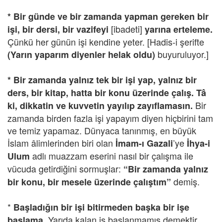
* Bir günde ve bir zamanda yapman gereken bir
[ibadeti]
işi, bir dersi, bir vazifeyi
yarına erteleme.
Çünkü her günün işi kendine yeter. [Hadis-i şerifte
buyuruluyor.]
(Yarın yaparım diyenler helak oldu)
* Bir zamanda yalnız tek bir işi yap, yalnız bir
ders, bir kitap, hatta bir konu üzerinde çalış.
Tâ
Bir
ki, dikkatin ve kuvvetin yayılıp zayıflamasın.
zamanda birden fazla işi yapayım diyen hiçbirini tam
ve temiz yapamaz. Dünyaca tanınmış, en büyük
İslam âlimlerinden biri olan
’ye
İmam-ı Gazali
İhya-i
adlı muazzam eserini nasıl bir çalışma ile
Ulum
vücuda getirdiğini sormuşlar:
“Bir zamanda yalnız
demiş.
bir konu, bir mesele üzerinde çalıştım”
*
Başladığın bir işi bitirmeden başka bir işe
Yarıda kalan iş başlanmamış demektir.
başlama.