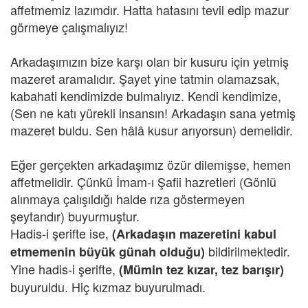
affetmemiz lazımdır. Hatta hatasını tevil edip mazur
görmeye çalışmalıyız!
Arkadaşımızın bize karşı olan bir kusuru için yetmiş
mazeret aramalıdır. Şayet yine tatmin olamazsak,
kabahati kendimizde bulmalıyız. Kendi kendimize,
(Sen ne katı yürekli insansın! Arkadaşın sana yetmiş
mazeret buldu. Sen hâlâ kusur arıyorsun) demelidir.
Eğer gerçekten arkadaşımız özür dilemişse, hemen
affetmelidir. Çünkü İmam-ı Şafii hazretleri (Gönlü
alınmaya çalışıldığı halde rıza göstermeyen
şeytandır) buyurmuştur.
Hadis-i şerifte ise,
(Arkadaşın mazeretini kabul
bildirilmektedir.
etmemenin büyük günah olduğu)
Yine hadis-i şerifte,
(Mümin tez kızar, tez barışır)
buyuruldu. Hiç kızmaz buyurulmadı.