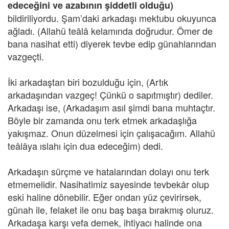
edeceğini ve azabının şiddetli olduğu)
bildiriliyordu. Şam’daki arkadaşı mektubu okuyunca
ağladı. (Allahü teâlâ kelamında doğrudur. Ömer de
bana nasihat etti) diyerek tevbe edip günahlarından
vazgeçti.
İki arkadaştan biri bozulduğu için, (Artık
arkadaşından vazgeç! Çünkü o sapıtmıştır) dediler.
Arkadaşı ise, (Arkadaşım asıl şimdi bana muhtaçtır.
Böyle bir zamanda onu terk etmek arkadaşlığa
yakışmaz. Onun düzelmesi için çalışacağım. Allahü
teâlâya ıslahı için dua edeceğim) dedi.
Arkadaşın sürçme ve hatalarından dolayı onu terk
etmemelidir. Nasihatimiz sayesinde tevbekâr olup
eski haline dönebilir. Eğer ondan yüz çevirirsek,
günah ile, felaket ile onu baş başa bırakmış oluruz.
Arkadaşa karşı vefa demek, ihtiyacı halinde ona