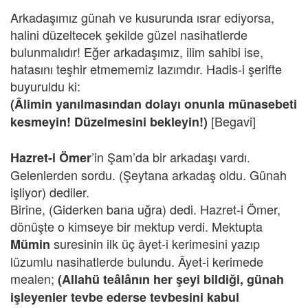
Arkadaşımız günah ve kusurunda ısrar ediyorsa,
halini düzeltecek şekilde güzel nasihatlerde
bulunmalıdır! Eğer arkadaşımız, ilim sahibi ise,
hatasını teşhir etmememiz lazımdır. Hadis-i şerifte
buyuruldu ki:
(Âlimin yanılmasından dolayı onunla münasebeti
[Begavi]
kesmeyin! Düzelmesini bekleyin!)
’in Şam’da bir arkadaşı vardı.
Hazret-i Ömer
Gelenlerden sordu. (Şeytana arkadaş oldu. Günah
işliyor) dediler.
Birine, (Giderken bana uğra) dedi. Hazret-i Ömer,
dönüşte o kimseye bir mektup verdi. Mektupta
suresinin ilk üç âyet-i kerimesini yazıp
Mümin
lüzumlu nasihatlerde bulundu. Âyet-i kerimede
mealen;
(Allahü teâlânın her şeyi bildiği, günah
işleyenler tevbe ederse tevbesini kabul