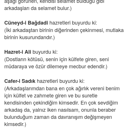
aşağı görünen, kendisi selamet bulduğu gibi
arkadaşları da selamet bulur.)
hazretleri buyurdu ki:
Cüneyd-i Bağdadi
(İki arkadaştan birinin diğerinden çekinmesi, mutlaka
birinin kusurundandır.)
buyurdu ki:
Hazret-i Ali
(Dostların kötüsü, senin için külfete giren, seni
müdaraya ve özür dilemeye mecbur edendir.)
hazretleri buyurdu ki:
Cafer-i Sadık
(Arkadaşlarımdan bana en çok ağırlık vereni benim
için külfet ve zahmete giren ve bu suretle
kendisinden çekindiğim kimsedir. En çok sevdiğim
arkadaş da, yalnız iken nasılsam, onunla beraber
bulunduğum zaman da davranışım değişmeyen
kimsedir.)