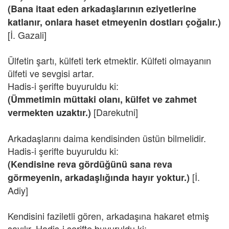
(Bana itaat eden arkadaşlarının eziyetlerine
katlanır, onlara haset etmeyenin dostları çoğalır.)
[İ. Gazali]
Ülfetin şartı, külfeti terk etmektir. Külfeti olmayanın
ülfeti ve sevgisi artar.
Hadis-i şerifte buyuruldu ki:
(Ümmetimin müttaki olanı, külfet ve zahmet
[Darekutni]
vermekten uzaktır.)
Arkadaşlarını daima kendisinden üstün bilmelidir.
Hadis-i şerifte buyuruldu ki:
(Kendisine reva gördüğünü sana reva
[İ.
görmeyenin, arkadaşlığında hayır yoktur.)
Adiy]
Kendisini faziletli gören, arkadaşına hakaret etmiş
sayılır. Hadis-i şerifte buyuruldu ki: