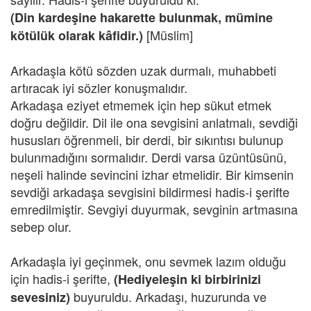
(Din kardeşine hakarette bulunmak, mümine
[Müslim]
kötülük olarak kâfidir.)
Arkadaşla kötü sözden uzak durmalı, muhabbeti
artıracak iyi sözler konuşmalıdır.
Arkadaşa eziyet etmemek için hep sükut etmek
doğru değildir. Dil ile ona sevgisini anlatmalı, sevdiği
hususları öğrenmeli, bir derdi, bir sıkıntısı bulunup
bulunmadığını sormalıdır. Derdi varsa üzüntüsünü,
neşeli halinde sevincini izhar etmelidir. Bir kimsenin
sevdiği arkadaşa sevgisini bildirmesi hadis-i şerifte
emredilmiştir. Sevgiyi duyurmak, sevginin artmasına
sebep olur.
Arkadaşla iyi geçinmek, onu sevmek lazım olduğu
için hadis-i şerifte,
(Hediyeleşin ki birbirinizi
buyuruldu. Arkadaşı, huzurunda ve
sevesiniz)