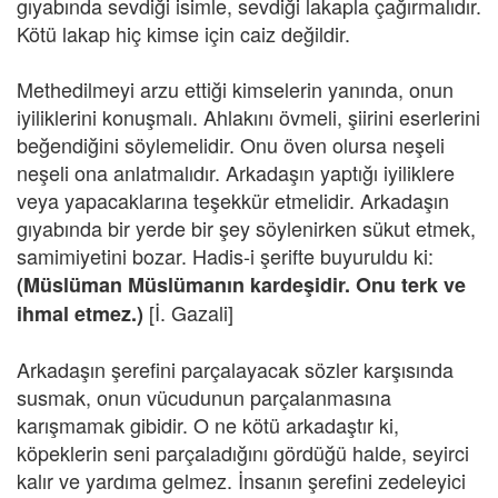
gıyabında sevdiği isimle, sevdiği lakapla çağırmalıdır.
Kötü lakap hiç kimse için caiz değildir.
Methedilmeyi arzu ettiği kimselerin yanında, onun
iyiliklerini konuşmalı. Ahlakını övmeli, şiirini eserlerini
beğendiğini söylemelidir. Onu öven olursa neşeli
neşeli ona anlatmalıdır. Arkadaşın yaptığı iyiliklere
veya yapacaklarına teşekkür etmelidir. Arkadaşın
gıyabında bir yerde bir şey söylenirken sükut etmek,
samimiyetini bozar. Hadis-i şerifte buyuruldu ki:
(Müslüman Müslümanın kardeşidir. Onu terk ve
[İ. Gazali]
ihmal etmez.)
Arkadaşın şerefini parçalayacak sözler karşısında
susmak, onun vücudunun parçalanmasına
karışmamak gibidir. O ne kötü arkadaştır ki,
köpeklerin seni parçaladığını gördüğü halde, seyirci
kalır ve yardıma gelmez. İnsanın şerefini zedeleyici