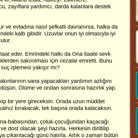
cu, zayıflara yardımcı, darda kalanlara destek
ur ve evladına nasıl şefkatli davranırsa, halka da
ndeki kalb gibidir. Uzuvlar onun iyi olmasıyla iyi
ulur.
 itaat eder. Emrindeki halkı da Ona itaate sevk
klerden sakınılması için cezalar emretti. Bunu
 suç işlemesi yakışır mı?
kınlarının sana yapacakları yardımın azlığını
 düşün. Ölüme ve ondan sonrasına hazırlık yap.
akip bir yere gireceksin. Orada uzun müddet
yalnız bırakacak, tek başına orada kalacaksın.
 ana-babasından, çoluk-çocuğundan kaçacağı
e dost olacak şeyi hazırla. Herkesin diriltilip
taya çıkarılacağı günü hatırla. Artık o zaman bütün