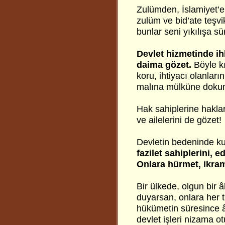
Zulümden, İslamiyet’e
zulüm ve bid’ate teşvik
bunlar seni yıkılışa s
Devlet hizmetinde ih
daima gözet.
Böyle kı
koru, ihtiyacı olanları
malına mülküne doku
Hak sahiplerine haklar
ve ailelerini de gözet!
Devletin bedeninde k
fazilet sahiplerini, 
Onlara hürmet, ikra
Bir ülkede, olgun bir â
duyarsan, onlara her t
hükümetin süresince â
devlet işleri nizama ot