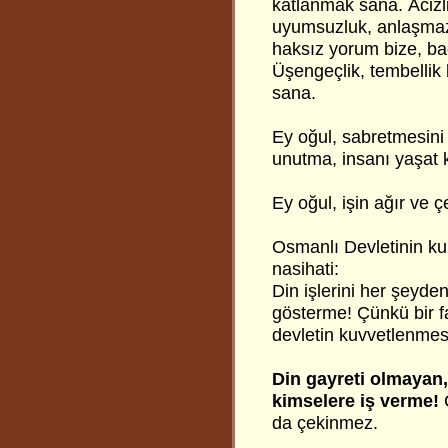
katlanmak sana. Âcizl
uyumsuzluk, anlaşmazl
haksız yorum bize, b
Üşengeçlik, tembellik
sana.
Ey oğul, sabretmesini
unutma, insanı yaşat k
Ey oğul, işin ağır ve ç
Osmanlı Devletinin k
nasihati:
Din işlerini her şeyde
gösterme! Çünkü bir fa
devletin kuvvetlenmes
Din gayreti olmayan
kimselere iş verme!
da çekinmez.