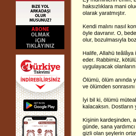
haksızlıklara mani olu
olarak yaratmıştır.
Kendi malını nasıl kor
öyle davranır. O, bede
olur, bozulmasıyla boz
Halife, Allahü teâlâya
eder. Rabbimiz, kötülü
uygulayacak olanların
Ölümü, ölüm anında ya
ve ölümden sonrasını
İyi bil ki, ölümü müte
kalacaksın. Dostların 
Kişinin kardeşinden,
günde, sana yardımcı v
gizli olan şeylerin or