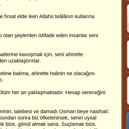
.
 fırsat elde iken Allahü teâlânın kullarına
 olan şeylerden istifade eden insanlar seni
tlerine kavuşmak için, seni ahirette
n uzaklaştırırlar.
ine bakma, ahirette halinin ne olacağını
p.
n ölüm her an yaklaşmaktadır. Hesap vereceğini
erinin, talebesi ve damadı Osman beye nasihati:
bundan sonra biz öfkelenirsek, senin uysal
ik bize, gönül almak sana. Suçlamak bize,