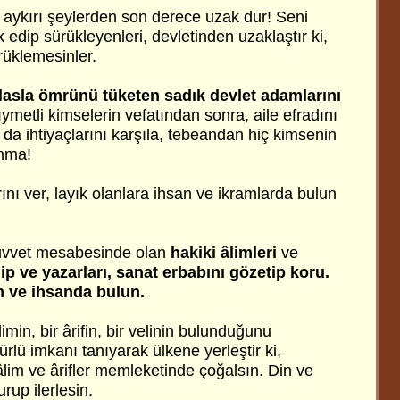
 aykırı şeylerden son derece uzak dur! Seni
 edip sürükleyenleri, devletinden uzaklaştır ki,
ürüklemesinler.
lasla ömrünü tüketen sadık devlet adamlarını
ymetli kimselerin vefatından sonra, aile efradını
n da ihtiyaçlarını karşıla, tebeandan hiç kimsenin
nma!
ını ver, layık olanlara ihsan ve ikramlarda bulun
uvvet mesabesinde olan
hakiki âlimleri
ve
edip ve yazarları, sanat erbabını gözetip koru.
m ve ihsanda bulun.
limin, bir ârifin, bir velinin bulunduğunu
ürlü imkanı tanıyarak ülkene yerleştir ki,
lim ve ârifler memleketinde çoğalsın. Din ve
urup ilerlesin.