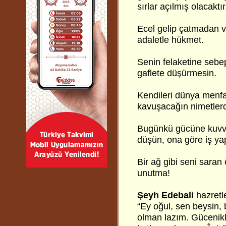
sırlar açılmış olacaktır
Ecel gelip çatmadan ve
adaletle hükmet.
Senin felaketine sebep
gaflete düşürmesin.
Kendileri dünya menfaa
kavuşacağın nimetlerde
Bugünkü gücüne kuvvet
düşün, ona göre iş ya
Bir ağ gibi seni sara
unutma!
Şeyh Edebali
hazretl
“Ey oğul, sen beysin, 
olman lazım. Gücenikl