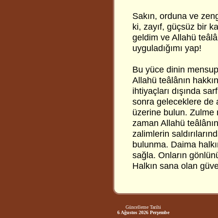
Sakın, orduna ve zeng
ki, zayıf, güçsüz bir 
geldim ve Allahü teâl
uyguladığımı yap!
Bu yüce dinin mensupl
Allahü teâlânın hakkın
ihtiyaçları dışında s
sonra geleceklere de 
üzerine bulun. Zulme
zaman Allahü teâlânın
zalimlerin saldırılar
bulunma. Daima halkın
sağla. Onların gönlün
Halkın sana olan güve
Güncelleme Tarihi
6 Ağustos 2026 Perşembe