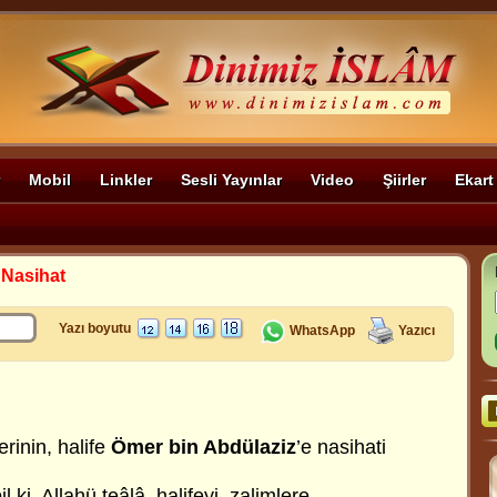
Mobil
Linkler
Sesli Yayınlar
Video
Şiirler
Ekart
 Nasihat
Yazı boyutu
WhatsApp
Yazıcı
erinin, halife
Ömer bin Abdülaziz
’e nasihati
 ki, Allahü teâlâ, halifeyi, zalimlere,