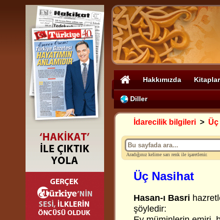
Hakkımızda
Kitaplar
Diller
İdarecilik bilgileri
>
Üç
Aradığınız kelime sarı renk ile işaretlenir.
Üç Nasihat
Hasan-ı Basri
hazretl
şöyledir:
Ey müminlerin emiri, bil