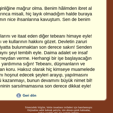
inliğine mağrur olma. Benim hâlimden ibret al
karınca misali, hiç layık olmadığım halde buraya
ânın nice ihsanlarına kavuştum. Sen de benim
arını ve itaat eden diğer tebeanı himaye eyle!
ı ve kullarının hakkını gözet. Devletin zaruri
arfiyatta bulunmaktan son derece sakın! Senden
aynı şeyi tembih eyle. Daima adalet ve insaf
 meydan verme. Herhangi bir işe başlayacağın
 yardımına sığın! Tebeanı, düşmanların ve
ından koru. Haksız olarak hiç kimseye muamelede
ı hoşnut edecek şeyleri arayıp, yapılmasını
ü kazanmayı, bunun devamını büyük nimet bil!
ninin sarsılmamasına son derece dikkat eyle!
Geri dön
Sitemizdeki bilgiler, bütün insanların istifadesi için hazırlanmıştır.
Orijinaline sadık kalmak şartıyla, izin almaya gerek kalmadan,
herkes istediği gibi alıp istifade edebilir.