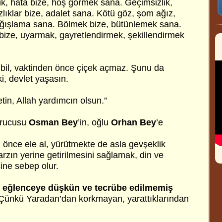
ik, hata bize, hoş görmek sana. Geçimsizlik,
ıklar bize, adalet sana. Kötü göz, şom ağız,
ağışlama sana. Bölmek bize, bütünlemek sana.
 bize, uyarmak, gayretlendirmek, şekillendirmek
 bil, vaktinden önce çiçek açmaz. Şunu da
i, devlet yaşasın.
etin, Allah yardımcın olsun.”
urucusu
Osman Bey
’in, oğlu
Orhan Bey
’e
n önce ele al, yürütmekte de asla gevşeklik
rzın yerine getirilmesini sağlamak, din ve
ine sebep olur.
, eğlenceye düşkün ve tecrübe edilmemiş
Çünkü Yaradan’dan korkmayan, yarattıklarından