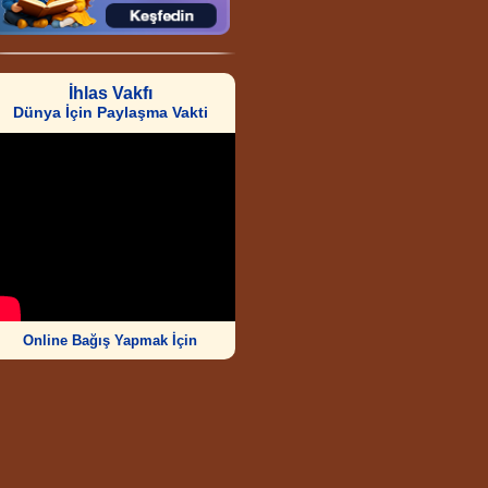
İhlas Vakfı
Dünya İçin Paylaşma Vakti
Online Bağış Yapmak İçin