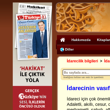
Hakkımızda
Kitaplar
Diller
İdarecilik bilgileri
>
İda
Aradığınız kelime sarı renk ile işaretlenir.
İdarecinin vasıf
İdareci için çok önemli
Adaletli, akıllı, cesur
merhametli, sabırlı, aff