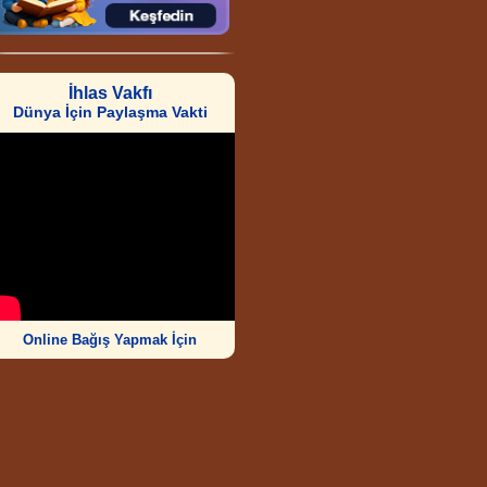
İhlas Vakfı
Dünya İçin Paylaşma Vakti
Online Bağış Yapmak İçin