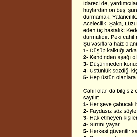
İdareci de, yardımcılar
huylardan on beşi şunla
durmamak. Yalancılık,
Acelecilik, Şaka, Lüz
eden üç hastalık: Kede
durmalıdır. Peki cahil n
Şu vasıflara haiz olanı
1-
Düşüp kalktığı ark
2-
Kendinden aşağı ola
3-
Düşünmeden konuş
4-
Üstünlük sezdiği kiş
5-
Hep üstün olanlara 
Cahil olan da bilgisiz o
sayılır:
1-
Her şeye çabucak hi
2-
Faydasız söz söyler
3-
Hak etmeyen kişiler
4-
Sırrını yayar.
5-
Herkesi güvenilir sa