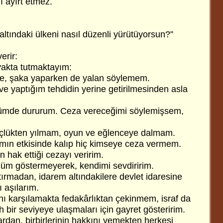
 ayırt etmez.
ltındaki ülkeni nasıl düzenli yürütüyorsun?”
erir:
yakta tutmaktayım:
e, şaka yaparken de yalan söylemem.
n ve yaptığım tehdidin yerine getirilmesinden asla
sözümde dururum. Ceza vereceğimi söylemişsem,
güçlükten yılmam, oyun ve eğlenceye dalmam.
ımın etkisinde kalıp hiç kimseye ceza vermem.
n hak ettiği cezayı veririm.
lüm göstermeyerek, kendimi sevdiririm.
tırmadan, idarem altındakilere devlet idaresine
ı aşılarım.
ını karşılamakta fedakârlıktan çekinmem, israf da
bir seviyeye ulaşmaları için gayret gösteririm.
dan, birbirlerinin hakkını yemekten herkesi