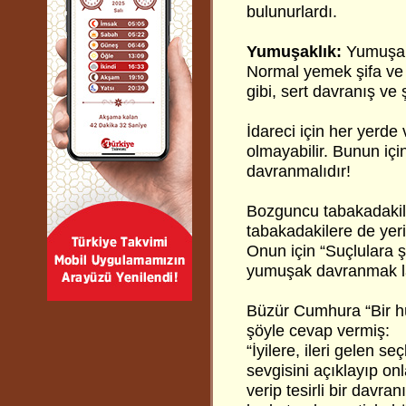
bulunurlardı.
Yumuşaklık:
Yumuşakl
Normal yemek şifa ve
gibi, sert davranış ve
İdareci için her yerd
olmayabilir. Bunun i
davranmalıdır!
Bozguncu tabakadakiler
tabakadakilere de yeri
Onun için “Suçlulara 
yumuşak davranmak la
Büzür Cumhura “Bir hü
şöyle cevap vermiş:
“İyilere, ileri gelen 
sevgisini açıklayıp on
verip tesirli bir davra