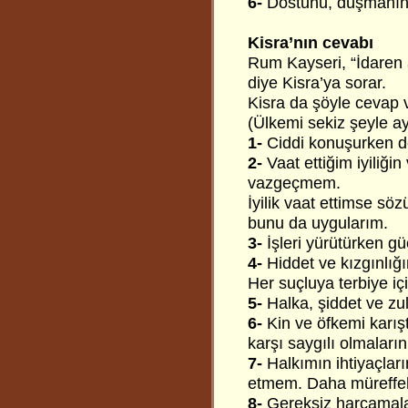
6-
Dostunu, düşmanını
Kisra’nın cevabı
Rum Kayseri, “İdaren a
diye Kisra’ya sorar.
Kisra da şöyle cevap v
(Ülkemi sekiz şeyle a
1-
Ciddi konuşurken d
2-
Vaat ettiğim iyiliği
vazgeçmem.
İyilik vaat ettimse 
bunu da uygularım.
3-
İşleri yürütürken 
4-
Hiddet ve kızgınlığ
Her suçluya terbiye içi
5-
Halka, şiddet ve zu
6-
Kin ve öfkemi karış
karşı saygılı olmaların
7-
Halkımın ihtiyaçlar
etmem. Daha müreffeh 
8-
Gereksiz harcamalar