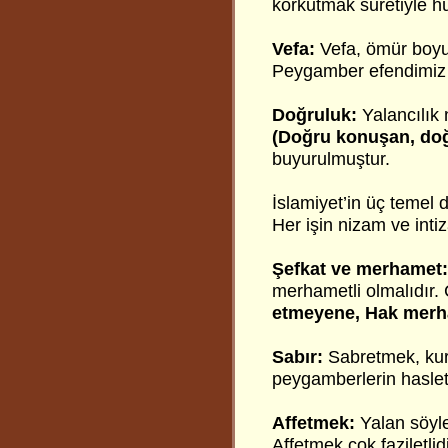
korkutmak suretiyle hü
Vefa:
Vefa, ömür boyu
Peygamber efendimi
Doğruluk:
Yalancılık 
(Doğru konuşan, doğ
buyurulmuştur.
İslamiyet’in üç temel 
Her işin nizam ve intiz
Şefkat ve merhamet
merhametli olmalıdır. 
etmeyene, Hak mer
Sabır:
Sabretmek, kur
peygamberlerin hasletl
Affetmek:
Yalan söyle
Affetmek çok faziletlidi