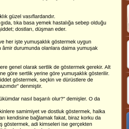
ık güzel vasıflardandır.
 gıda, tıka basa yemek hastalığa sebep olduğu
 şiddet; dostları, düşman eder.
e ve her işte yumuşaklık göstermek uygun
çin âmir durumunda olanlara daima yumuşak
e genel olarak sertlik de göstermek gerekir. Alt
ne göre sertlik yerine göre yumuşaklık gösterilir.
şiddet göstermek, seçkin ve dürüstlere de
zımdır” denmiştir.
kümdar nasıl başarılı olur?” demişler. O da
seçkinlere samimiyet ve dostluk göstermek, halka
ları kendisine bağlamak fakat, biraz korku da
nış göstermek, adi kimseleri ise gerçekten