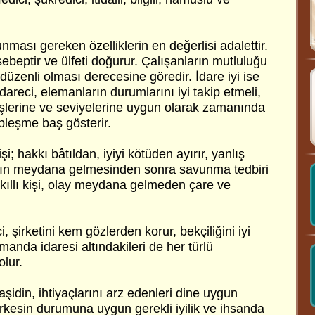
nması gereken özelliklerin en değerlisi adalettir.
 sebeptir ve ülfeti doğurur. Çalışanların mutluluğu
 düzenli olması derecesine göredir. İdare iyi ise
İdareci, elemanların durumlarını iyi takip etmeli,
i, işlerine ve seviyelerine uygun olarak zamanında
pleşme baş gösterir.
şi; hakkı bâtıldan, iyiyi kötüden ayırır, yanlış
ayın meydana gelmesinden sonra savunma tedbiri
kıllı kişi, olay meydana gelmeden çare ve
, şirketini kem gözlerden korur, bekçiliğini iyi
manda idaresi altındakileri de her türlü
lur.
aşidin, ihtiyaçlarını arz edenleri dine uygun
herkesin durumuna uygun gerekli iyilik ve ihsanda