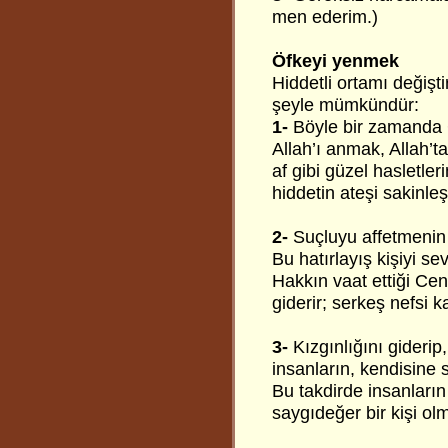
men ederim.)
Öfkeyi yenmek
Hiddetli ortamı değişt
şeyle mümkündür:
1-
Böyle bir zamanda 
Allah’ı anmak, Allah’t
af gibi güzel hasletler
hiddetin ateşi sakinleş
2-
Suçluyu affetmenin
Bu hatırlayış kişiyi s
Hakkın vaat ettiği Cen
giderir; serkeş nefsi k
3-
Kızgınlığını giderip
insanların, kendisine 
Bu takdirde insanların
saygıdeğer bir kişi olm