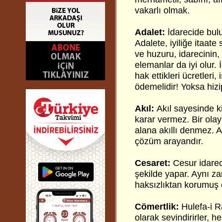
vakarlı olmak.
Adalet:
İdarecide bulu
Adalete, iyiliğe itaate
ve huzuru, idarecinin,
elemanlar da iyi olur. 
hak ettikleri ücretler
ödemelidir! Yoksa hizi
Akıl:
Akıl sayesinde ki
karar vermez. Bir ol
alana akıllı denmez. A
çözüm arayandır.
Cesaret:
Cesur idareci
şekilde yapar. Aynı za
haksızlıktan korumuş o
Cömertlik:
Hulefa-i R
olarak sevindirirler, 