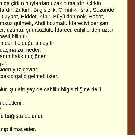
ı da çirkin huylardan uzak olmalıdır. Çirkin
rdır: Zulüm, Bilgisizlik, Cimrilik, İsraf, Sözünde
 Gıybet, Hiddet, Kibir, Büyüklenmek, Haset,
umsuz gülmek, Ahdi bozmak. İdareciyi perişan
r, üzüntü, şuursuzluk. İdareci, cahillerden uzak
asıl bilinir?
n cahil olduğu anlaşılır:
adaşına zulmeder.
nın hakkını çiğner.
ur.
iden yüz çevirir.
bakıp galip gelmek ister.
lur. Şu altı şey de cahilin bilgisizliğine delil
ddetlenir.
.
e bağışta bulunur.
nıp itimat eder.