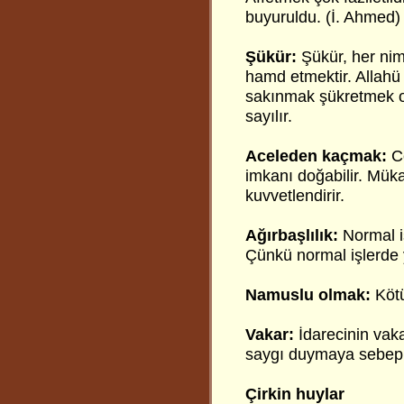
buyuruldu. (İ. Ahmed)
Şükür:
Şükür, her nime
hamd etmektir. Allahü 
sakınmak şükretmek olu
sayılır.
Aceleden kaçmak:
C
imkanı doğabilir. Müka
kuvvetlendirir.
Ağırbaşlılık:
Normal i
Çünkü normal işlerde 
Namuslu olmak:
Kötü
Vakar:
İdarecinin vaka
saygı duymaya sebep 
Çirkin huylar