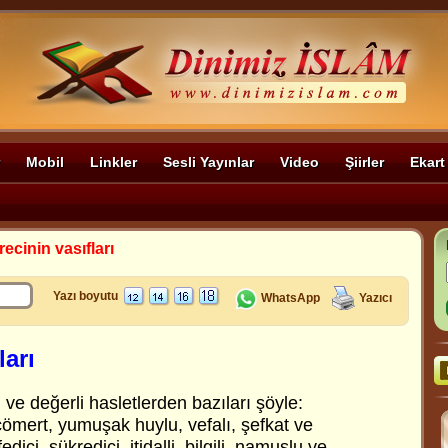
Mobil
Linkler
Sesli Yayınlar
Video
Şiirler
Ekart
recinin vasıfları
Yazı boyutu
WhatsApp
Yazıcı
ları
 ve değerli hasletlerden bazıları şöyle:
, cömert, yumuşak huylu, vefalı, şefkat ve
edici, şükredici, itidalli, bilgili, namuslu ve