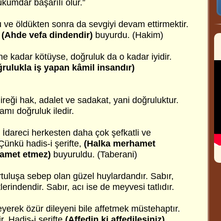
kümdar başarılı olur.”
 ve öldükten sonra da sevgiyi devam ettirmektir.
z
(Ahde vefa dindendir)
buyurdu. (Hakim)
ne kadar kötüyse, doğruluk da o kadar iyidir.
rulukla iş yapan kâmil insandır)
direği hak, adalet ve sadakat, yani doğruluktur.
amı doğruluk iledir.
:
İdareci herkesten daha çok şefkatli ve
Çünkü hadis-i şerifte,
(Halka merhamet
hamet etmez)
buyuruldu. (Taberani)
tuluşa sebep olan güzel huylardandır. Sabır,
erindendir. Sabır, acı ise de meyvesi tatlıdır.
yerek özür dileyeni bile affetmek müstehaptır.
r. Hadis-i şerifte
(Affedin ki affedilesiniz)