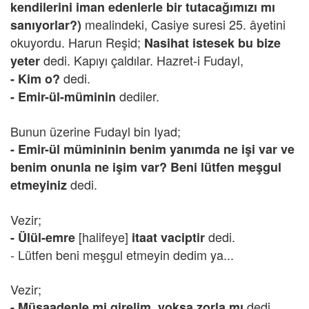
kendilerini iman edenlerle bir tutacağımızı mı
mealindeki, Casiye suresi 25. âyetini
sanıyorlar?)
okuyordu. Harun Reşid;
Nasihat istesek bu bize
dedi. Kapıyı çaldılar. Hazret-i Fudayl,
yeter
dedi.
- Kim o?
dediler.
- Emir-ül-müminin
Bunun üzerine Fudayl bin Iyad;
- Emir-ül mümininin benim yanımda ne işi var ve
benim onunla ne işim var? Beni lütfen meşgul
dedi.
etmeyiniz
Vezir;
[halifeye]
dedi.
- Ülül-emre
itaat vaciptir
- Lütfen beni meşgul etmeyin dedim ya...
Vezir;
dedi.
- Müsaadenle mi girelim, yoksa zorla mı