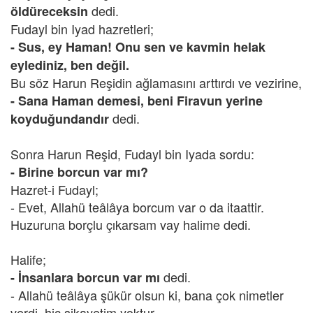
dedi.
öldüreceksin
Fudayl bin Iyad hazretleri;
- Sus, ey Haman! Onu sen ve kavmin helak
eylediniz, ben değil.
Bu söz Harun Reşidin ağlamasını arttırdı ve vezirine,
- Sana Haman demesi, beni Firavun yerine
dedi.
koyduğundandır
Sonra Harun Reşid, Fudayl bin Iyada sordu:
- Birine borcun var mı?
Hazret-i Fudayl;
- Evet, Allahü teâlâya borcum var o da itaattir.
Huzuruna borçlu çıkarsam vay halime dedi.
Halife;
dedi.
- İnsanlara borcun var mı
- Allahü teâlâya şükür olsun ki, bana çok nimetler
verdi, hiç şikayetim yoktur.