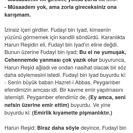
- Müsaadem yok, ama zorla gireceksiniz ona
karışmam.
İzinsiz içeri girdiler. Fudayl bin Iyad, kimsenin
yüzünü görmemek için kandili söndürdü. Karanlıkta
Harun Reşidin eli, Fudayl bin Iyad’ın eline değdi.
Bunun üzerine Fudayl bin Iyad;
Bu el ne yumuşak,
buyurunca,
Cehennemde yanması çok yazık olur
Harun Reşid ağladı ve ondan nasihat olacak bir söz
daha söylemesini istedi. Fudayl bin Iyad buyurdu ki:
- Senin büyük baban Hazret-i Abbas, Peygamber
efendimizin amcası idi. Bir kavme emir yapılmasını
istemişti. Peygamber efendimiz de,
(Ey amca, seni
buyurdu. Ve yine
nefsin üzerine emir ettim)
buyurdu ki:
(Emirlik kıyamette pişmanlıktır.)
Harun Reşid;
deyince, Fudayl bin
Biraz daha söyle