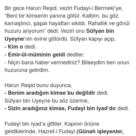
Bir gece Harun Reşid, veziri Fudayl-i Bermeki’ye,
“Beni bir kimsenin yanına götür. Kalbim, bu göz
kamaştırıcı, şaşalı hayattan sıkıldı. Rahatlık ve gönül
huzuru arıyorum” dedi. Veziri onu
Süfyan bin
’nin evine götürdü. Süfyan kapıyı açıp,
Uyeyne
dedi.
- Kim o
dediler.
- Emir-ül-müminin geldi
- Niçin bana haber vermediniz? Bilseydim ben onun
huzuruna gelirdim.
Harun Reşid bunu duyunca,
dedi.
- Benim aradığım kimse bu değildir
Süfyan bin Uyeyne bu söz üzerine,
dedi.
- Sizin aradığınız kimse, Fudayl bin Iyad’dır
Fudayl bin Iyad’a gittiler. Kapının önüne
geldiklerinde, Hazret-i Fudayl
(Günah işleyenler,