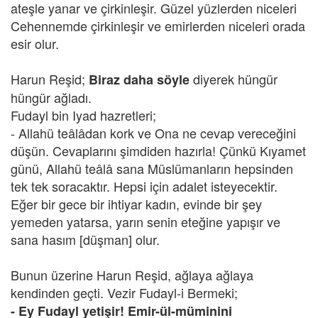
ateşle yanar ve çirkinleşir. Güzel yüzlerden niceleri
Cehennemde çirkinleşir ve emirlerden niceleri orada
esir olur.
Harun Reşid;
diyerek hüngür
Biraz daha söyle
hüngür ağladı.
Fudayl bin Iyad hazretleri;
- Allahü teâlâdan kork ve Ona ne cevap vereceğini
düşün. Cevaplarını şimdiden hazırla! Çünkü Kıyamet
günü, Allahü teâlâ sana Müslümanların hepsinden
tek tek soracaktır. Hepsi için adalet isteyecektir.
Eğer bir gece bir ihtiyar kadın, evinde bir şey
yemeden yatarsa, yarın senin eteğine yapışır ve
sana hasım [düşman] olur.
Bunun üzerine Harun Reşid, ağlaya ağlaya
kendinden geçti. Vezir Fudayl-i Bermeki;
- Ey Fudayl yetişir! Emir-ül-müminini