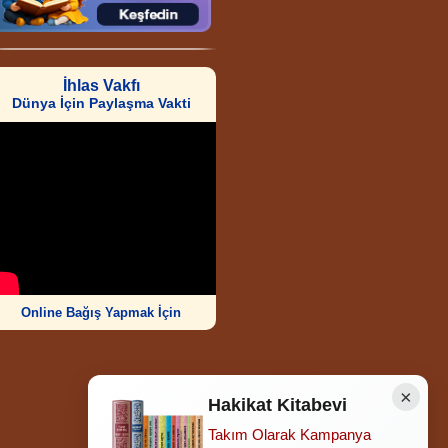
İhlas Vakfı
Dünya İçin Paylaşma Vakti
Online Bağış Yapmak İçin
×
Hakikat Kitabevi
Takım Olarak Kampanya
Ziyaretçi Sayısı
252.007.206