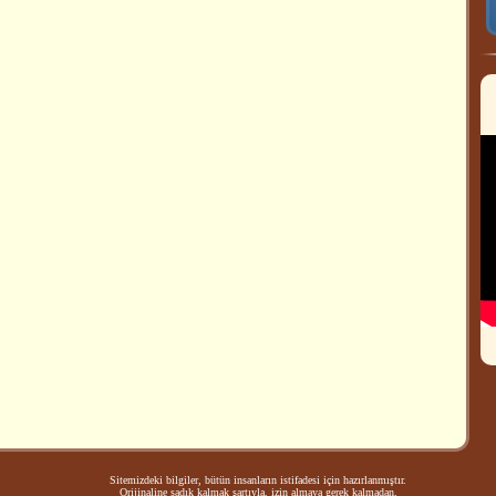
Sitemizdeki bilgiler, bütün insanların istifadesi için hazırlanmıştır.
Orijinaline sadık kalmak şartıyla, izin almaya gerek kalmadan,