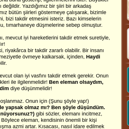
 değildir. Yazdığımız bir şiiri bir arkadaş
ız bütün şiirleri göstermeye çalışarak, bizimle
i, bizi takdir etmesini isteriz. Bazı kimselerin
su, tımarhaneye düşmelerine sebep olmuştur.
, mevcut iyi hareketlerini takdir etmek suretiyle,
ır!
riyakârca bir takdir zararlı olabilir. Bir insanı
meziyetle övmeye kalkarsak, içinden,
Haydi
lir.
vcut olan iyi vasfını takdir etmek gerekir. Onun
leri ile ilgilenmelidir!
Ben eleman olsaydım,
rdim
diye düşünmelidir!
oşlanmaz. Onun için (Şunu şöyle yap!)
le yapsak olmaz mı? Ben şöyle düşündüm.
şünüyorsunuz?)
gibi sözler, elemanı incitmez,
 Böylece eleman, kendisinin önemli bir kişi
ışma azmi artar. Kısacası, nasıl idare edilmek