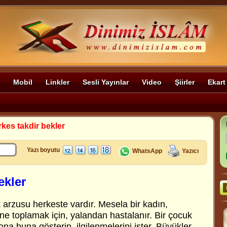
Mobil
Linkler
Sesli Yayınlar
Video
Şiirler
Ekart
kes takdir bekler
Yazı boyutu
WhatsApp
Yazıcı
ekler
k arzusu herkeste vardır. Mesela bir kadın,
rine toplamak için, yalandan hastalanır. Bir çocuk
na buna gösterip, ilgilenmelerini ister. Büyükler