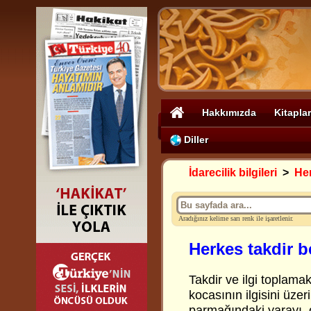
Hakkımızda
Kitaplar
Diller
İdarecilik bilgileri
>
Her
Aradığınız kelime sarı renk ile işaretlenir.
Herkes takdir b
Takdir ve ilgi toplama
kocasının ilgisini üze
parmağındaki yarayı, o