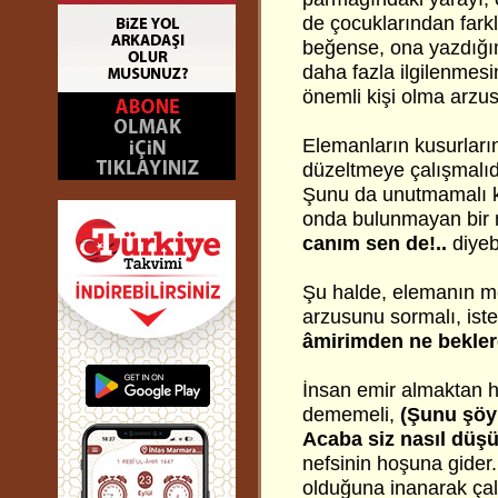
de çocuklarından farklı
beğense, ona yazdığım
daha fazla ilgilenmesin
önemli kişi olma arzu
Elemanların kusurlarını
düzeltmeye çalışmalıd
Şunu da unutmamalı ki, 
onda bulunmayan bir 
canım sen de!..
diyebi
Şu halde, elemanın me
arzusunu sormalı, istek
âmirimden ne bekle
İnsan emir almaktan h
dememeli,
(Şunu şöy
Acaba siz nasıl dü
nefsinin hoşuna gider.
olduğuna inanarak çal