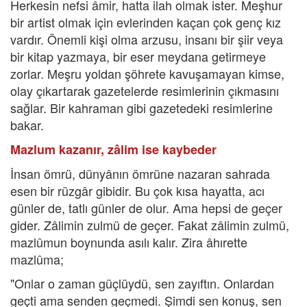
Herkesin nefsi âmir, hatta ilah olmak ister. Meşhur
bir artist olmak için evlerinden kaçan çok genç kız
vardır. Önemli kişi olma arzusu, insanı bir şiir veya
bir kitap yazmaya, bir eser meydana getirmeye
zorlar. Meşru yoldan şöhrete kavuşamayan kimse,
olay çıkartarak gazetelerde resimlerinin çıkmasını
sağlar. Bir kahraman gibi gazetedeki resimlerine
bakar.
Mazlum kazanır, zâlim ise kaybeder
İnsan ömrü, dünyânın ömrüne nazaran sahrada
esen bir rüzgâr gibidir. Bu çok kısa hayatta, acı
günler de, tatlı günler de olur. Ama hepsi de geçer
gider. Zâlimin zulmü de geçer. Fakat zâlimin zulmü,
mazlûmun boynunda asılı kalır. Zira âhırette
mazlûma;
"Onlar o zaman güçlüydü, sen zayıftın. Onlardan
geçti ama senden geçmedi. Şimdi sen konuş, sen