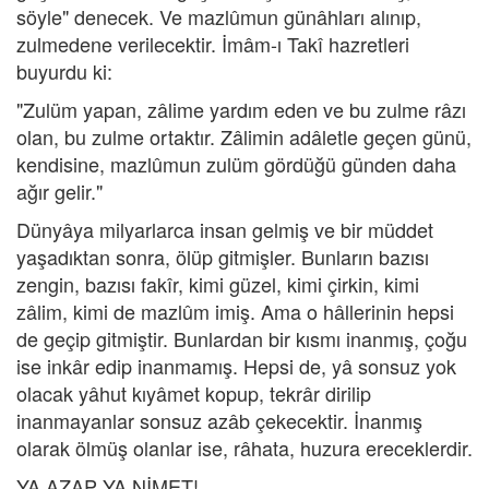
söyle" denecek. Ve mazlûmun günâhları alınıp,
zulmedene verilecektir. İmâm-ı Takî hazretleri
buyurdu ki:
"Zulüm yapan, zâlime yardım eden ve bu zulme râzı
olan, bu zulme ortaktır. Zâlimin adâletle geçen günü,
kendisine, mazlûmun zulüm gördüğü günden daha
ağır gelir."
Dünyâya milyarlarca insan gelmiş ve bir müddet
yaşadıktan sonra, ölüp gitmişler. Bunların bazısı
zengin, bazısı fakîr, kimi güzel, kimi çirkin, kimi
zâlim, kimi de mazlûm imiş. Ama o hâllerinin hepsi
de geçip gitmiştir. Bunlardan bir kısmı inanmış, çoğu
ise inkâr edip inanmamış. Hepsi de, yâ sonsuz yok
olacak yâhut kıyâmet kopup, tekrâr dirilip
inanmayanlar sonsuz azâb çekecektir. İnanmış
olarak ölmüş olanlar ise, râhata, huzura ereceklerdir.
YA AZAP YA NİMET!..