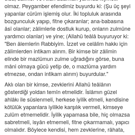
olmaz. Peygamber efendimiz buyurdu ki: (Şu üç şeyi
yapanlar cürüm işlemiş olur. İki topluluk arasında
bozgunculuk yapıp, fitne çıkaranlar; ana-babasına
âsî olanlar; zâlimlerle dostluk kurup, onların zulmüne
yardımcı olanlar) ve yine; (Allahü teâlâ buyuruyor ki:
"Ben âlemlerin Rabbiyim. İzzet ve celâlim hakkı için
zâlimlerden intikam alırım. Bir kimse bir zâlimin
elinde bir mazlûmun zulme uğradığını görse, buna
mâni olmaya gücü yetip de, o mazlûma yardım
etmezse, ondan intikam alırım) buyurdular."
Aklı olan bir kimse, zevklerini Allahü teâlânın
gösterdiği yoldan temîn etmelidir. İslâmın güzel
ahlâkı ile süslenmeli, herkese iyilik etmeli, kendisine
kötülük yapanlara iyilikle karşılık vermeli, kimseye
zulüm etmemelidir. İyilik yapamasa bile, hiç olmazsa
sabretmeli, isyân etmemeli, fitne çıkarmamalı, yapıcı
olmalıdır. Böylece kendisi, hem zevklerine, râhata,