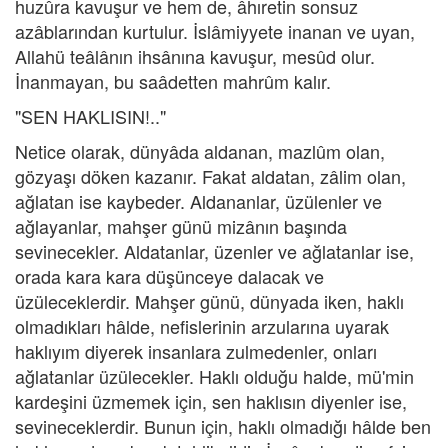
huzûra kavuşur ve hem de, âhıretin sonsuz
azâblarından kurtulur. İslâmiyyete inanan ve uyan,
Allahü teâlânın ihsânına kavuşur, mesûd olur.
İnanmayan, bu saâdetten mahrûm kalır.
"SEN HAKLISIN!.."
Netice olarak, dünyâda aldanan, mazlûm olan,
gözyaşı döken kazanır. Fakat aldatan, zâlim olan,
ağlatan ise kaybeder. Aldananlar, üzülenler ve
ağlayanlar, mahşer günü mizânın başında
sevinecekler. Aldatanlar, üzenler ve ağlatanlar ise,
orada kara kara düşünceye dalacak ve
üzüleceklerdir. Mahşer günü, dünyada iken, haklı
olmadıkları hâlde, nefislerinin arzularına uyarak
haklıyım diyerek insanlara zulmedenler, onları
ağlatanlar üzülecekler. Haklı olduğu halde, mü'min
kardeşini üzmemek için, sen haklısın diyenler ise,
sevineceklerdir. Bunun için, haklı olmadığı hâlde ben