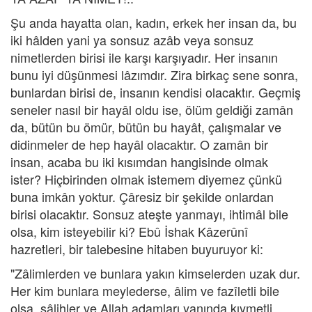
Şu anda hayatta olan, kadın, erkek her insan da, bu
iki hâlden yani ya sonsuz azâb veya sonsuz
nimetlerden birisi ile karşı karşıyadır. Her insanın
bunu iyi düşünmesi lâzımdır. Zira birkaç sene sonra,
bunlardan birisi de, insanın kendisi olacaktır. Geçmiş
seneler nasıl bir hayâl oldu ise, ölüm geldiği zamân
da, bütün bu ömür, bütün bu hayât, çalışmalar ve
didinmeler de hep hayâl olacaktır. O zamân bir
insan, acaba bu iki kısımdan hangisinde olmak
ister? Hiçbirinden olmak istemem diyemez çünkü
buna imkân yoktur. Çâresiz bir şekilde onlardan
birisi olacaktır. Sonsuz ateşte yanmayı, ihtimâl bile
olsa, kim isteyebilir ki? Ebû İshak Kâzerûnî
hazretleri, bir talebesine hitaben buyuruyor ki:
"Zâlimlerden ve bunlara yakın kimselerden uzak dur.
Her kim bunlara meylederse, âlim ve fazîletli bile
olsa, sâlihler ve Allah adamları yanında kıymetli