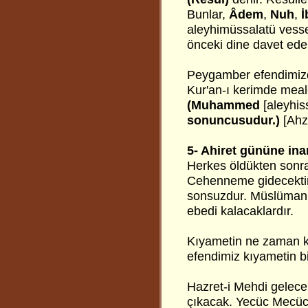
Bunlar,
Âdem
,
Nuh
,
İ
aleyhimüssalatü vessel
önceki dine davet e
Peygamber efendimizd
Kur'an-ı kerimde meal
(Muhammed
[aleyhi
sonuncusudur.)
[Ahz
5- Ahiret gününe in
Herkes öldükten sonra
Cehenneme gidecektir.
sonsuzdur. Müslümanl
ebedi kalacaklardır.
Kıyametin ne zaman k
efendimiz kıyametin bi
Hazret-i Mehdi gelece
çıkacak. Yecüc Mecüc 