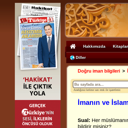
Hakkımızda
Kitaplar
Diller
Doğru iman bilgileri
>
Aradığınız kelime sarı renk ile işaretlenir.
İmanın ve İslam'
Sual:
Her müslümanın 
bildirir misiniz?