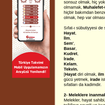
sonsuz olmak, hiç yo
olmamak,
Muhalefet-
hiçbir bakımdan ben
olmak, hep var olması 
Sıfat-ı sübutiyyesi de 
Hayat
,
İlm
,
Sem'
,
Basar
,
Kudret
,
İrade
,
Kelam
,
Tekvin.
[
Hayat
diri olmak,
ilm
gücü yetmek,
irade
is
sıfatları da kadimdir.
2- Meleklere inanma
Melekler, hayat sahibi, 