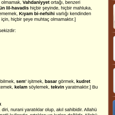
k olmamak,
Vahdaniyyet
ortağı, benzeri
ün lil-havadis
hiçbir şeyinde, hiçbir mahluka,
zememek,
Kıyam bi-nefsihi
varlığı kendinden
için, hiçbir şeye muhtaç olmamaktır.]
sekizdir:
bilmek,
sem'
işitmek,
basar
görmek,
kudret
temek,
kelam
söylemek,
tekvin
yaratmaktır.] Bu
k
diri, nurani yaratıklar olup, akıl sahibidir. Allahü