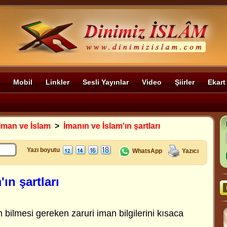
Mobil
Linkler
Sesli Yayınlar
Video
Şiirler
Ekart
İman ve İslam
>
İmanın ve İslam'ın şartları
Yazı boyutu
WhatsApp
Yazıcı
ın şartları
bilmesi gereken zaruri iman bilgilerini kısaca