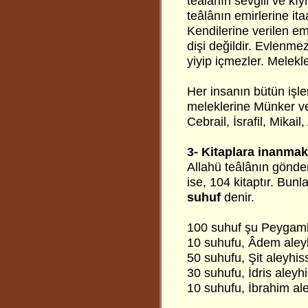
teâlânın sevgili ve kıym
teâlânın emirlerine it
Kendilerine verilen em
dişi değildir. Evlenme
yiyip içmezler. Melekl
Her insanın bütün işle
meleklerine Münker ve 
Cebrail, İsrafil, Mikail,
3- Kitaplara inanmak
Allahü teâlânın gönderd
ise, 104 kitaptır. Bun
suhuf
denir.
100 suhuf şu Peygambe
10 suhufu, Âdem aley
50 suhufu, Şit aleyhi
30 suhufu, İdris aleyh
10 suhufu, İbrahim al