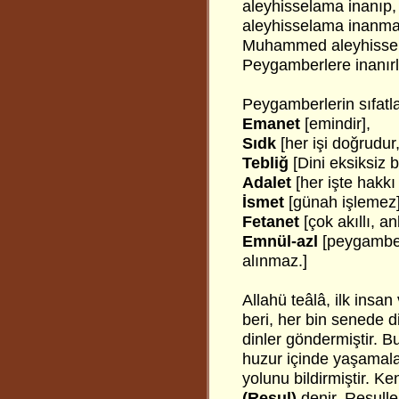
aleyhisselama inanıp
aleyhisselama inanmazl
Muhammed aleyhissel
Peygamberlere inanırla
Peygamberlerin sıfatla
Emanet
[emindir],
Sıdk
[her işi doğrudur
Tebliğ
[Dini eksiksiz bi
Adalet
[her işte hakkı 
İsmet
[günah işlemez]
Fetanet
[çok akıllı, anl
Emnül-azl
[peygamber
alınmaz.]
Allahü teâlâ, ilk ins
beri, her bin senede di
dinler göndermiştir. Bu
huzur içinde yaşamala
yolunu bildirmiştir. Ke
(Resul)
denir. Resulle