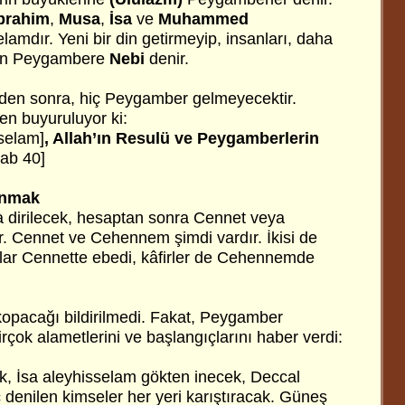
brahim
,
Musa
,
İsa
ve
Muhammed
amdır. Yeni bir din getirmeyip, insanları, daha
den Peygambere
Nebi
denir.
en sonra, hiç Peygamber gelmeyecektir.
en buyuruluyor ki:
sselam]
, Allah’ın Resulü ve Peygamberlerin
ab 40]
anmak
 dirilecek, hesaptan sonra Cennet veya
 Cennet ve Cehennem şimdi vardır. İkisi de
ar Cennette ebedi, kâfirler de Cehennemde
opacağı bildirilmedi. Fakat, Peygamber
rçok alametlerini ve başlangıçlarını haber verdi:
k, İsa aleyhisselam gökten inecek, Deccal
denilen kimseler her yeri karıştıracak. Güneş