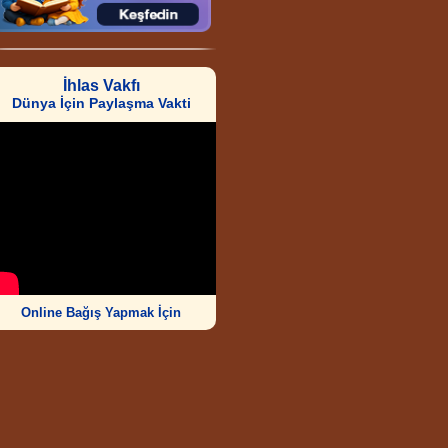
İhlas Vakfı
Dünya İçin Paylaşma Vakti
Online Bağış Yapmak İçin