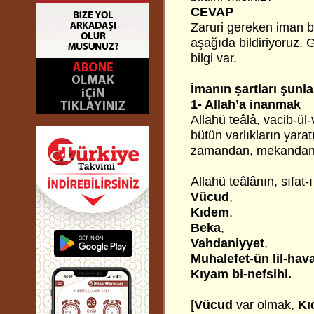
CEVAP
Zaruri gereken iman bil
aşağıda bildiriyoruz. 
bilgi var.
İmanın şartları şunla
1- Allah’a inanmak
Allahü teâlâ, vacib-ül
bütün varlıkların yarat
zamandan, mekandan 
Allahü teâlânın, sıfat-ı
Vücud
,
Kıdem
,
Beka
,
Vahdaniyyet
,
Muhalefet-ün lil-hav
Kıyam bi-nefsihi.
[
Vücud
var olmak,
Kı