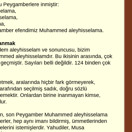
u Peygamberlere inmiştir:
selama,
selama,
ma,
amber efendimiz Muhammed aleyhisselama.
nanmak
Âdem aleyhisselam ve sonuncusu, bizim
ed aleyhisselamdır. Bu ikisinin arasında, çok
çmiştir. Sayıları belli değildir. 124 binden çok
mek, aralarında hiçbir fark görmeyerek,
tarafından seçilmiş sadık, doğru sözlü
emektir. Onlardan birine inanmayan kimse,
ur.
an, son Peygamber Muhammed aleyhisselama
ler, hep aynı imanı bildirmiş, ümmetlerinden
lerini istemişlerdir. Yahudiler, Musa