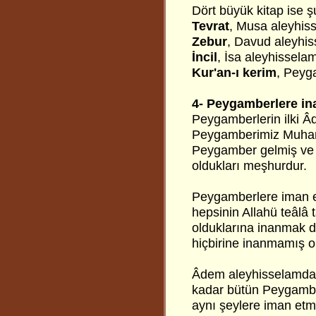
Dört büyük kitap ise ş
Tevrat
, Musa aleyhis
Zebur
,
Davud aleyhis
İncil
,
İsa aleyhissela
Kur'an-ı kerim
, Peyg
4- Peygamberlere i
Peygamberlerin ilki 
Peygamberimiz Muhamm
Peygamber gelmiş ve ge
oldukları meşhurdur.
Peygamberlere iman et
hepsinin Allahü teâlâ 
olduklarına inanmak d
hiçbirine inanmamış ol
Âdem aleyhisselamd
kadar bütün Peygamber
aynı şeylere iman etme