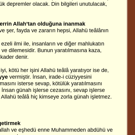
k depremler olacak. Din bilgileri unutulacak,
şerrin Allah’tan olduğuna inanmak
ve şer, fayda ve zararın hepsi, Allahü teâlânın
ezeli ilmi ile, insanların ve diğer mahlukatın
i ve dilemesidir. Bunun yaratılmasına kaza,
 kader denir.
iyi, kötü her işini Allahü teâlâ yaratıyor ise de,
iyye
vermiştir. İnsan, irade-i cüziyyesini
ılmasını isterse sevap, kötülük yaratılmasını
 İnsan günah işlerse cezasını, sevap işlerse
 Allahü teâlâ hiç kimseye zorla günah işletmez.
getirmek
illallah ve eşhedü enne Muhammeden abdühü ve