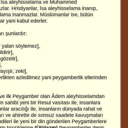
, İsa aleyhisselama ve Muhammed
ar. Hristiyanlar, İsa aleyhisselama inanıp,
ama inanmazlar. Müslümanlar ise, bütün
r yani kabul ederler.
rı şunlardır:
, yalan söylemez],
ldirir],
gözetir],
,
ayışlı, zeki],
likten azledilmez yani peygamberlik ellerinden
an ve ilk Peygamber olan Âdem aleyhisselamdan
n sahibi yeni bir Resul vasıtası ile, insanlara
nlar aracılığı ile, insanların dünyada rahat ve
rı ve ahirette de sonsuz saadete kavuşmaları
ndileri ile yeni bir din gönderilen Peygamberlere
rin büyüklerine
(Ülülazm)
Peygamberler denir.