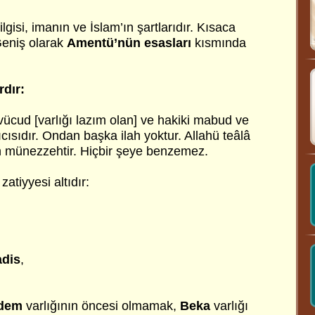
gisi, imanın ve İslam’ın şartlarıdır. Kısaca
Geniş olarak
Amentü’nün esasları
kısmında
rdır:
-vücud [varlığı lazım olan] ve hakiki mabud ve
ıcısıdır. Ondan başka ilah yoktur. Allahü teâlâ
münezzehtir. Hiçbir şeye benzemez.
 zatiyyesi altıdır:
adis
,
dem
varlığının öncesi olmamak,
Beka
varlığı