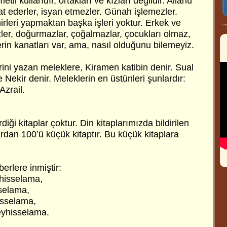
etli kullarıdır, ortakları ve kızları değildir. Allahü
aat ederler, isyan etmezler. Günah işlemezler.
irleri yapmaktan başka işleri yoktur. Erkek ve
zler, doğurmazlar, çoğalmazlar, çocukları olmaz,
erin kanatları var, ama, nasıl olduğunu bilemeyiz.
rini yazan meleklere, Kiramen katibin denir. Sual
Nekir denir. Meleklerin en üstünleri şunlardır:
 Azrail.
iği kitaplar çoktur. Din kitaplarımızda bildirilen
lardan 100’ü küçük kitaptır. Bu küçük kitaplara
rlere inmiştir:
hisselama,
sselama,
isselama,
eyhisselama.