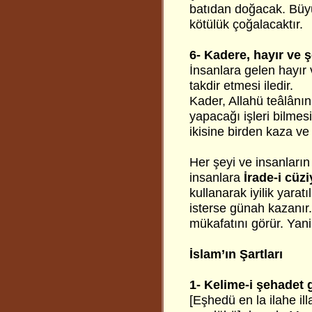
batıdan doğacak. Büyü
kötülük çoğalacaktır.
6- Kadere, hayır ve 
İnsanlara gelen hayır 
takdir etmesi iledir.
Kader, Allahü teâlânın 
yapacağı işleri bilmes
ikisine birden kaza ve
Her şeyi ve insanların 
insanlara
İrade-i cüz
kullanarak iyilik yarat
isterse günah kazanır.
mükafatını görür. Yani
İslam’ın Şartları
1- Kelime-i şehadet 
[Eşhedü en la ilahe 