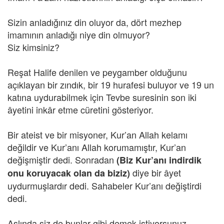
Sizin anladığınız din oluyor da, dört mezhep
imamının anladığı niye din olmuyor?
Siz kimsiniz?
Reşat Halife denilen ve peygamber olduğunu
açıklayan bir zındık, bir 19 hurafesi buluyor ve 19 un
katına uydurabilmek için Tevbe suresinin son iki
âyetini inkâr etme cüretini gösteriyor.
Bir ateist ve bir misyoner, Kur’an Allah kelamı
değildir ve Kur’anı Allah korumamıştır, Kur’an
değişmiştir dedi. Sonradan
(Biz Kur’anı indirdik
diye bir âyet
onu koruyacak olan da biziz)
uydurmuşlardır dedi. Sahabeler Kur’anı değiştirdi
dedi.
Aslında siz de bunlar gibi demek istiyorsunuz.