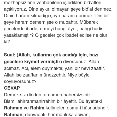
mezhepsizlerin vehhabilerin işledikleri bid’atleri
açıklıyoruz. Dine aykırı olmayan şeye bid’at denmez.
Dinin haram kılmadığı şeye haram denmez. Din bir
şeye haram dememişse o mubahtır. Mübarek
gecelerde ibadet etmeyi hangi âyet, hangi hadis
yasaklamıştır? O geceler çok ibadet edilse ne olur
ki?
Sual: (Allah, kullarına çok acıdığı için, bazı
diyorsunuz. Allah
gecelere kıymet vermiştir)
acımaz. Acı, elem duymaktır, yani bir nevi zaaftır.
Allah ise zaaftan münezzehtir. Niye böyle
söylüyorsunuz?
CEVAP
Demek siz dinden tamamen habersizsiniz.
Bismillahirrahmanirrahim bir âyettir. Bu âyetteki
ve
kelimeleri esma-i hüsnadandır.
Rahman
Rahim
, dünyadaki her mahluka acıyan,
Rahman