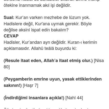
ötekine inanmamak akıl işi değildir.
Kur’an varken mezhebe de lüzum yok.
Sual:
Hadislere değil, Kur'ana uymak gerekir. Böyle
değilse aksini ispat edin bakalım?
CEVAP
Hadisler, Kur’andan ayrı değildir. Kuran-ı kerimin
açıklamasıdır. Allahü teâlâ buyurdu ki:
[Nisa
(Resule itaat eden, Allah’a itaat etmiş olur.)
80]
(Peygamberin emrine uyun, yasak ettiklerinden
[Haşr 7]
sakının!)
[Nahl 44]
(İndirdiğimi insanlara açıkla!)