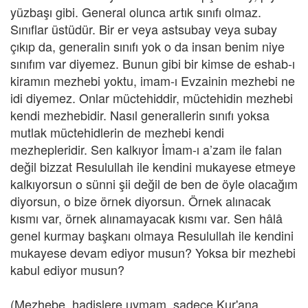
yüzbaşı gibi. General olunca artık sınıfı olmaz.
Sınıflar üstüdür. Bir er veya astsubay veya subay
çıkıp da, generalin sınıfı yok o da insan benim niye
sınıfım var diyemez. Bunun gibi bir kimse de eshab-ı
kiramın mezhebi yoktu, imam-ı Evzainin mezhebi ne
idi diyemez. Onlar müctehiddir, müctehidin mezhebi
kendi mezhebidir. Nasıl generallerin sınıfı yoksa
mutlak müctehidlerin de mezhebi kendi
mezhepleridir. Sen kalkıyor İmam-ı a’zam ile falan
değil bizzat Resulullah ile kendini mukayese etmeye
kalkıyorsun o sünni şii değil de ben de öyle olacağım
diyorsun, o bize örnek diyorsun. Örnek alınacak
kısmı var, örnek alınamayacak kısmı var. Sen hâlâ
genel kurmay başkanı olmaya Resulullah ile kendini
mukayese devam ediyor musun? Yoksa bir mezhebi
kabul ediyor musun?
(Mezhebe, hadislere uymam, sadece Kur'ana