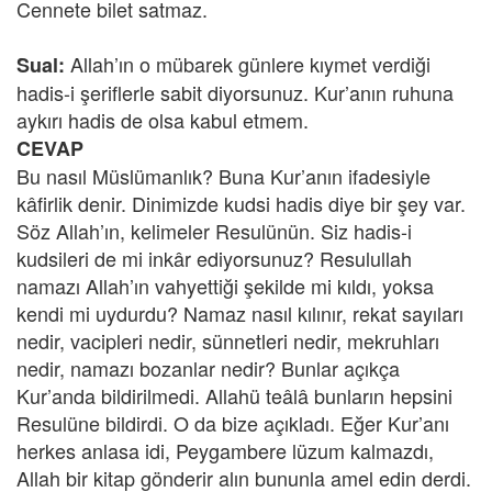
Cennete bilet satmaz.
Allah’ın o mübarek günlere kıymet verdiği
Sual:
hadis-i şeriflerle sabit diyorsunuz. Kur’anın ruhuna
aykırı hadis de olsa kabul etmem.
CEVAP
Bu nasıl Müslümanlık? Buna Kur’anın ifadesiyle
kâfirlik denir. Dinimizde kudsi hadis diye bir şey var.
Söz Allah’ın, kelimeler Resulünün. Siz hadis-i
kudsileri de mi inkâr ediyorsunuz? Resulullah
namazı Allah’ın vahyettiği şekilde mi kıldı, yoksa
kendi mi uydurdu? Namaz nasıl kılınır, rekat sayıları
nedir, vacipleri nedir, sünnetleri nedir, mekruhları
nedir, namazı bozanlar nedir? Bunlar açıkça
Kur’anda bildirilmedi. Allahü teâlâ bunların hepsini
Resulüne bildirdi. O da bize açıkladı. Eğer Kur’anı
herkes anlasa idi, Peygambere lüzum kalmazdı,
Allah bir kitap gönderir alın bununla amel edin derdi.