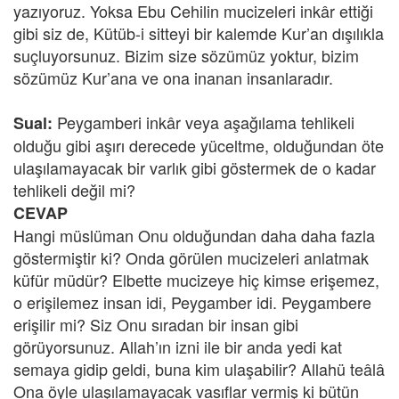
yazıyoruz. Yoksa Ebu Cehilin mucizeleri inkâr ettiği
gibi siz de, Kütüb-i sitteyi bir kalemde Kur’an dışılıkla
suçluyorsunuz. Bizim size sözümüz yoktur, bizim
sözümüz Kur’ana ve ona inanan insanlaradır.
Peygamberi inkâr veya aşağılama tehlikeli
Sual:
olduğu gibi aşırı derecede yüceltme, olduğundan öte
ulaşılamayacak bir varlık gibi göstermek de o kadar
tehlikeli değil mi?
CEVAP
Hangi müslüman Onu olduğundan daha daha fazla
göstermiştir ki? Onda görülen mucizeleri anlatmak
küfür müdür? Elbette mucizeye hiç kimse erişemez,
o erişilemez insan idi, Peygamber idi. Peygambere
erişilir mi? Siz Onu sıradan bir insan gibi
görüyorsunuz. Allah’ın izni ile bir anda yedi kat
semaya gidip geldi, buna kim ulaşabilir? Allahü teâlâ
Ona öyle ulaşılamayacak vasıflar vermiş ki bütün