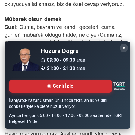
okuyucuya istisnasız, biz de özel cevap veriyoruz.
Mübarek olsun demek
Cuma, bayram ve kandil geceleri, cuma
Sual:
günleri mübarek olduğu hâlde, ne diye (Cumanız,
bayramınız ve kandiliniz mübarek olsun) deniyor?
×
CEVAP
Huzura Doğru
Böyle söylemek, (Bu günler, senin için hayırlara
📺
09:00 - 09:30
arası
vesile olsun, işlerin rast gitsin, iyi ibadet etmene
🔄
21:00 - 21:30
arası
sebep olsun, günahların affolsun, kötü işlerden uzak
kalmana yol açsın) gibi mânalara gelen çok güzel bir
Canlı İzle
duadır.
İlahiyatçı-Yazar Osman Ünlü hoca fıkıh, ahlak ve dini
Kandil simidi
sohbetleriyle kalplere huzur veriyor.
Kandillerde, kandil simidi alıp ikram etmekte
Sual:
Ayrıca her gün 06:00 - 14:00 - 17:00 - 02:00 saatlerinde TGRT
bir mahzur var mıdır?
Belgesel TV'de
CEVAP
Hayır, mahzuru olmaz. Aksine, kandil simidi veya