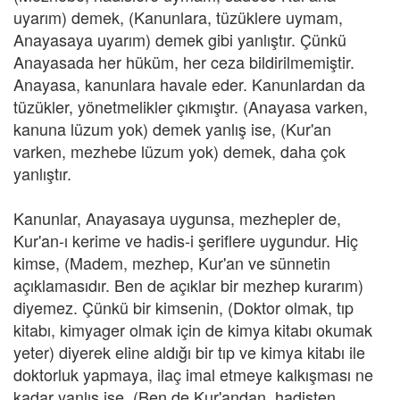
uyarım) demek, (Kanunlara, tüzüklere uymam,
Anayasaya uyarım) demek gibi yanlıştır. Çünkü
Anayasada her hüküm, her ceza bildirilmemiştir.
Anayasa, kanunlara havale eder. Kanunlardan da
tüzükler, yönetmelikler çıkmıştır. (Anayasa varken,
kanuna lüzum yok) demek yanlış ise, (Kur'an
varken, mezhebe lüzum yok) demek, daha çok
yanlıştır.
Kanunlar, Anayasaya uygunsa, mezhepler de,
Kur'an-ı kerime ve hadis-i şeriflere uygundur. Hiç
kimse, (Madem, mezhep, Kur'an ve sünnetin
açıklamasıdır. Ben de açıklar bir mezhep kurarım)
diyemez. Çünkü bir kimsenin, (Doktor olmak, tıp
kitabı, kimyager olmak için de kimya kitabı okumak
yeter) diyerek eline aldığı bir tıp ve kimya kitabı ile
doktorluk yapmaya, ilaç imal etmeye kalkışması ne
kadar yanlış ise, (Ben de Kur'andan, hadisten