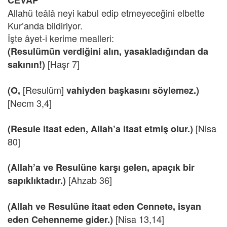
CEVAP
Allahü teâlâ neyi kabul edip etmeyeceğini elbette
Kur’anda bildiriyor.
İşte âyet-i kerime mealleri:
(Resulümün verdiğini alın, yasakladığından da
[Haşr 7]
sakının!)
[Resulüm]
(O,
vahiyden başkasını söylemez.)
[Necm 3,4]
[Nisa
(Resule itaat eden, Allah’a itaat etmiş olur.)
80]
(Allah’a ve Resulüne karşı gelen, apaçık bir
[Ahzab 36]
sapıklıktadır.)
(Allah ve Resulüne itaat eden Cennete, isyan
[Nisa 13,14]
eden Cehenneme gider.)