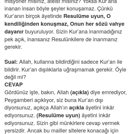
misyoner misiniz, ateist misiniz? Yoksa Kur’ana
inanan insan böyle şeyler konuşamaz. Çünkü
Kur’anın birçok âyetinde
Resulüme uyun, O
kendiliğinden konuşmaz, Onun her sözü vahye
buyuruluyor. Sizin Kur’ana inanmadığınız
dayanır
pek açık, inansanız Resulünkilere de inanmanız
gerekir.
Allah, kullarına bildirdiğini sadece Kur’an ile
Sual:
bildirir. Kur’an dışılıklarla uğraşmamak gerekir. Öyle
değil mi?
CEVAP
Gördünüz işte, bakın, Allah
diye emrediyor,
(açıkla)
Peygamberi açıklıyor, siz buna Kur’an dışı
diyorsunuz, açıkça Allah’ın
âyetini inkâr
açıkla
ediyorsunuz.
âyetini inkâr
(Resulüme uyun)
ediyorsunuz. Sizin gibi münkirlere cevap vermek
yersizdir. Ancak bu mailler sitelere konacağı için