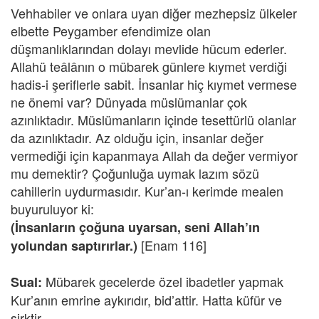
Vehhabiler ve onlara uyan diğer mezhepsiz ülkeler
elbette Peygamber efendimize olan
düşmanlıklarından dolayı mevlide hücum ederler.
Allahü teâlânın o mübarek günlere kıymet verdiği
hadis-i şeriflerle sabit. İnsanlar hiç kıymet vermese
ne önemi var? Dünyada müslümanlar çok
azınlıktadır. Müslümanların içinde tesettürlü olanlar
da azınlıktadır. Az olduğu için, insanlar değer
vermediği için kapanmaya Allah da değer vermiyor
mu demektir? Çoğunluğa uymak lazım sözü
cahillerin uydurmasıdır. Kur’an-ı kerimde mealen
buyuruluyor ki:
(İnsanların çoğuna uyarsan, seni Allah’ın
[Enam 116]
yolundan saptırırlar.)
Mübarek gecelerde özel ibadetler yapmak
Sual:
Kur’anın emrine aykırıdır, bid’attir. Hatta küfür ve
şirktir.