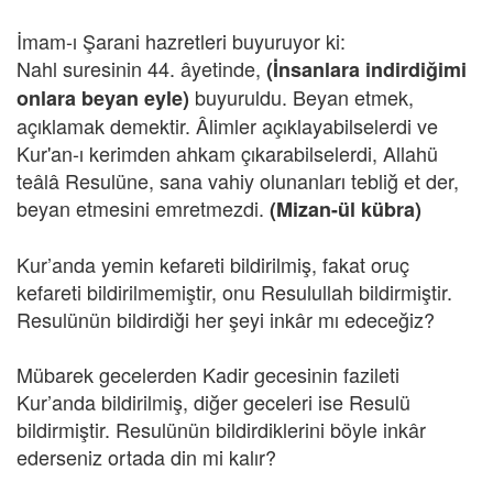
İmam-ı Şarani hazretleri buyuruyor ki:
Nahl suresinin 44. âyetinde,
(İnsanlara indirdiğimi
buyuruldu. Beyan etmek,
onlara beyan eyle)
açıklamak demektir. Âlimler açıklayabilselerdi ve
Kur'an-ı kerimden ahkam çıkarabilselerdi, Allahü
teâlâ Resulüne, sana vahiy olunanları tebliğ et der,
beyan etmesini emretmezdi.
(Mizan-ül kübra)
Kur’anda yemin kefareti bildirilmiş, fakat oruç
kefareti bildirilmemiştir, onu Resulullah bildirmiştir.
Resulünün bildirdiği her şeyi inkâr mı edeceğiz?
Mübarek gecelerden Kadir gecesinin fazileti
Kur’anda bildirilmiş, diğer geceleri ise Resulü
bildirmiştir. Resulünün bildirdiklerini böyle inkâr
ederseniz ortada din mi kalır?