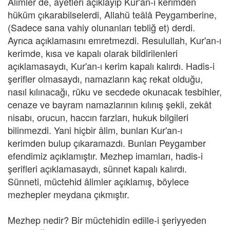
Âlimler de, âyetleri açıklayıp Kur'an-ı kerimden
hüküm çıkarabilselerdi, Allahü teâlâ Peygamberine,
(Sadece sana vahiy olunanları tebliğ et) derdi.
Ayrıca açıklamasını emretmezdi. Resulullah, Kur'an-ı
kerimde, kısa ve kapalı olarak bildirilenleri
açıklamasaydı, Kur'an-ı kerim kapalı kalırdı. Hadis-i
şerifler olmasaydı, namazların kaç rekat olduğu,
nasıl kılınacağı, rüku ve secdede okunacak tesbihler,
cenaze ve bayram namazlarının kılınış şekli, zekât
nisabı, orucun, haccın farzları, hukuk bilgileri
bilinmezdi. Yani hiçbir âlim, bunları Kur'an-ı
kerimden bulup çıkaramazdı. Bunları Peygamber
efendimiz açıklamıştır. Mezhep imamları, hadis-i
şerifleri açıklamasaydı, sünnet kapalı kalırdı.
Sünneti, müctehid âlimler açıklamış, böylece
mezhepler meydana çıkmıştır.
Mezhep nedir? Bir müctehidin edille-i şeriyyeden