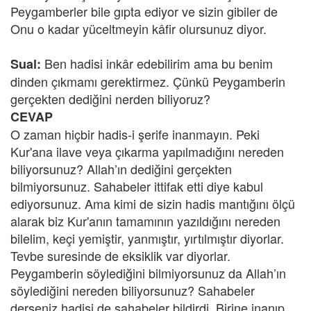
Peygamberler bile gıpta ediyor ve sizin gibiler de
Onu o kadar yüceltmeyin kâfir olursunuz diyor.
Ben hadisi inkâr edebilirim ama bu benim
Sual:
dinden çıkmamı gerektirmez. Çünkü Peygamberin
gerçekten dediğini nerden biliyoruz?
CEVAP
O zaman hiçbir hadis-i şerife inanmayın. Peki
Kur'ana ilave veya çıkarma yapılmadığını nereden
biliyorsunuz? Allah’ın dediğini gerçekten
bilmiyorsunuz. Sahabeler ittifak etti diye kabul
ediyorsunuz. Ama kimi de sizin hadis mantığını ölçü
alarak biz Kur'anın tamamının yazıldığını nereden
bilelim, keçi yemiştir, yanmıştır, yırtılmıştır diyorlar.
Tevbe suresinde de eksiklik var diyorlar.
Peygamberin söylediğini bilmiyorsunuz da Allah’ın
söylediğini nereden biliyorsunuz? Sahabeler
derseniz hadisi de sahabeler bildirdi. Birine inanıp