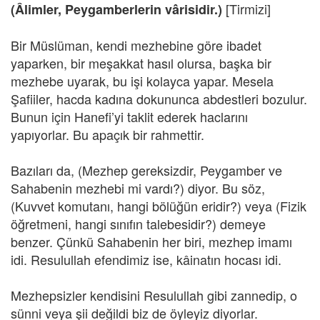
[Tirmizi]
(Âlimler, Peygamberlerin vârisidir.)
Bir Müslüman, kendi mezhebine göre ibadet
yaparken, bir meşakkat hasıl olursa, başka bir
mezhebe uyarak, bu işi kolayca yapar. Mesela
Şafiiler, hacda kadına dokununca abdestleri bozulur.
Bunun için Hanefi’yi taklit ederek haclarını
yapıyorlar. Bu apaçık bir rahmettir.
Bazıları da, (Mezhep gereksizdir, Peygamber ve
Sahabenin mezhebi mi vardı?) diyor. Bu söz,
(Kuvvet komutanı, hangi bölüğün eridir?) veya (Fizik
öğretmeni, hangi sınıfın talebesidir?) demeye
benzer. Çünkü Sahabenin her biri, mezhep imamı
idi. Resulullah efendimiz ise, kâinatın hocası idi.
Mezhepsizler kendisini Resulullah gibi zannedip, o
sünni veya şii değildi biz de öyleyiz diyorlar.