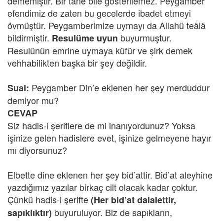
dememiştir. Bir tane bile gösterilemez. Peygamber
efendimiz de zaten bu gecelerde ibadet etmeyi
övmüştür. Peygamberimize uymayı da Allahü teâlâ
bildirmiştir.
buyurmuştur.
Resulüme uyun
Resulünün emrine uymaya küfür ve şirk demek
vehhabilikten başka bir şey değildir.
Peygamber Din’e eklenen her şey merduddur
Sual:
demiyor mu?
CEVAP
Siz hadis-i şeriflere de mi inanıyordunuz? Yoksa
işinize gelen hadislere evet, işinize gelmeyene hayır
mı diyorsunuz?
Elbette dine eklenen her şey bid’attir. Bid’at aleyhine
yazdığımız yazılar birkaç cilt olacak kadar çoktur.
Çünkü hadis-i şerifte
(Her bid’at dalalettir,
buyuruluyor. Biz de sapıkların,
sapıklıktır)