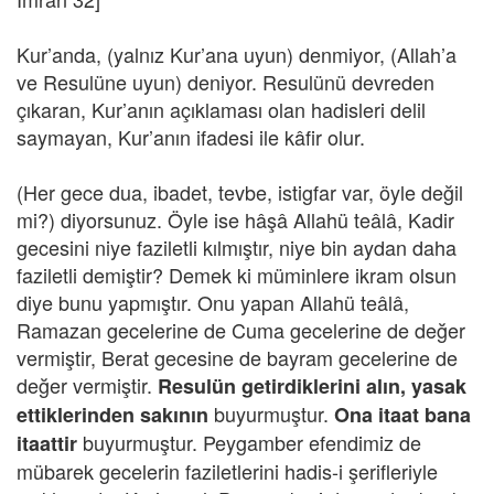
Kur’anda, (yalnız Kur’ana uyun) denmiyor, (Allah’a
ve Resulüne uyun) deniyor. Resulünü devreden
çıkaran, Kur’anın açıklaması olan hadisleri delil
saymayan, Kur’anın ifadesi ile kâfir olur.
(Her gece dua, ibadet, tevbe, istigfar var, öyle değil
mi?) diyorsunuz. Öyle ise hâşâ Allahü teâlâ, Kadir
gecesini niye faziletli kılmıştır, niye bin aydan daha
faziletli demiştir? Demek ki müminlere ikram olsun
diye bunu yapmıştır. Onu yapan Allahü teâlâ,
Ramazan gecelerine de Cuma gecelerine de değer
vermiştir, Berat gecesine de bayram gecelerine de
değer vermiştir.
Resulün getirdiklerini alın, yasak
buyurmuştur.
ettiklerinden sakının
Ona itaat bana
buyurmuştur. Peygamber efendimiz de
itaattir
mübarek gecelerin faziletlerini hadis-i şerifleriyle