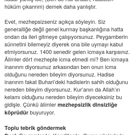
hüküm çıkarırım) demek daha yanlıştır.
Evet, mezhepsizseniz açıkça söyleyin. Siz
generalliğe değil genel kurmay başkanlığına hatta
ondan da ileri gitmeye çalışıyorsunuz. Peygamberin
sünnetini bilemeyiz diyerek ona bile uymayı kabul
etmiyorsunuz. 1400 senedir gelen icmaya karşısınız.
Âlimler dört mezhepte icma etmedi mi? Ben icmaya
inanırım diyorsunuz arkasından ben onun icma
olduğunu nereden bileyim diyorsunuz. Hadise
inanırım fakat Buhari’deki hadislerin sahih olduğunu
nereden bileyim diyorsunuz. Kur’anın da Allah’ın
kelamı olduğunu nereden bileyim diyeceksiniz bu
gidişle. Çünkü âlimler
mezhepsizlik dinsizliğe
buyuruyor.
köprüdür
Toplu tebrik göndermek