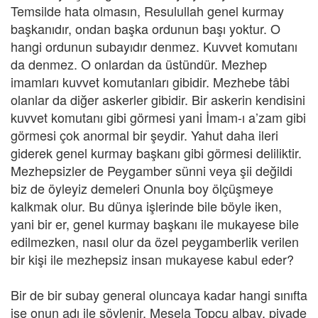
Temsilde hata olmasın, Resulullah genel kurmay
başkanıdır, ondan başka ordunun başı yoktur. O
hangi ordunun subayıdır denmez. Kuvvet komutanı
da denmez. O onlardan da üstündür. Mezhep
imamları kuvvet komutanları gibidir. Mezhebe tâbi
olanlar da diğer askerler gibidir. Bir askerin kendisini
kuvvet komutanı gibi görmesi yani İmam-ı a’zam gibi
görmesi çok anormal bir şeydir. Yahut daha ileri
giderek genel kurmay başkanı gibi görmesi deliliktir.
Mezhepsizler de Peygamber sünni veya şii değildi
biz de öyleyiz demeleri Onunla boy ölçüşmeye
kalkmak olur. Bu dünya işlerinde bile böyle iken,
yani bir er, genel kurmay başkanı ile mukayese bile
edilmezken, nasıl olur da özel peygamberlik verilen
bir kişi ile mezhepsiz insan mukayese kabul eder?
Bir de bir subay general oluncaya kadar hangi sınıfta
ise onun adı ile söylenir. Mesela Topçu albay, piyade