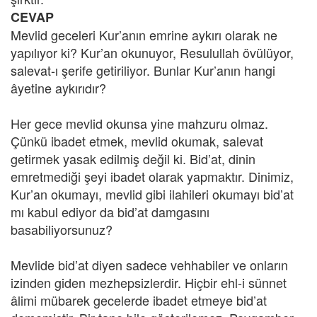
CEVAP
Mevlid geceleri Kur’anın emrine aykırı olarak ne
yapılıyor ki? Kur’an okunuyor, Resulullah övülüyor,
salevat-ı şerife getiriliyor. Bunlar Kur’anın hangi
âyetine aykırıdır?
Her gece mevlid okunsa yine mahzuru olmaz.
Çünkü ibadet etmek, mevlid okumak, salevat
getirmek yasak edilmiş değil ki. Bid’at, dinin
emretmediği şeyi ibadet olarak yapmaktır. Dinimiz,
Kur’an okumayı, mevlid gibi ilahileri okumayı bid’at
mı kabul ediyor da bid’at damgasını
basabiliyorsunuz?
Mevlide bid’at diyen sadece vehhabiler ve onların
izinden giden mezhepsizlerdir. Hiçbir ehl-i sünnet
âlimi mübarek gecelerde ibadet etmeye bid’at