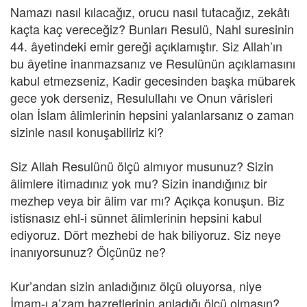
Namazı nasıl kılacağız, orucu nasıl tutacağız, zekâtı
kaçta kaç vereceğiz? Bunları Resulü, Nahl suresinin
44. âyetindeki emir gereği açıklamıştır. Siz Allah’ın
bu âyetine inanmazsanız ve Resulünün açıklamasını
kabul etmezseniz, Kadir gecesinden başka mübarek
gece yok derseniz, Resulullahı ve Onun vârisleri
olan İslam âlimlerinin hepsini yalanlarsanız o zaman
sizinle nasıl konuşabiliriz ki?
Siz Allah Resulünü ölçü almıyor musunuz? Sizin
âlimlere itimadınız yok mu? Sizin inandığınız bir
mezhep veya bir âlim var mı? Açıkça konuşun. Biz
istisnasız ehl-i sünnet âlimlerinin hepsini kabul
ediyoruz. Dört mezhebi de hak biliyoruz. Siz neye
inanıyorsunuz? Ölçünüz ne?
Kur’andan sizin anladığınız ölçü oluyorsa, niye
İmam-ı a’zam hazretlerinin anladığı ölçü olmasın?