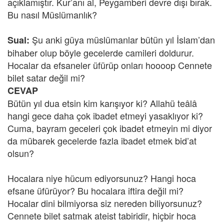
açıklamıştır. Kur’anı al, Peygamberi devre dışı bırak.
Bu nasıl Müslümanlık?
Şu anki güya müslümanlar bütün yıl İslam’dan
Sual:
bihaber olup böyle gecelerde camileri doldurur.
Hocalar da efsaneler üfürüp onları hoooop Cennete
bilet satar değil mi?
CEVAP
Bütün yıl dua etsin kim karışıyor ki? Allahü teâlâ
hangi gece daha çok ibadet etmeyi yasaklıyor ki?
Cuma, bayram geceleri çok ibadet etmeyin mi diyor
da mübarek gecelerde fazla ibadet etmek bid’at
olsun?
Hocalara niye hücum ediyorsunuz? Hangi hoca
efsane üfürüyor? Bu hocalara iftira değil mi?
Hocalar dini bilmiyorsa siz nereden biliyorsunuz?
Cennete bilet satmak ateist tabiridir, hiçbir hoca