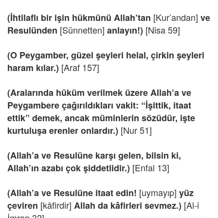
[Kur’andan]
(İhtilaflı bir işin hükmünü Allah’tan
ve
[Sünnetten]
[Nisa 59]
Resulünden
anlayın!)
(O Peygamber, güzel şeyleri helal, çirkin şeyleri
[Araf 157]
haram kılar.)
(Aralarında hüküm verilmek üzere Allah’a ve
Peygambere çağırıldıkları vakit: “İşittik, itaat
ettik” demek, ancak müminlerin sözüdür, işte
[Nur 51]
kurtuluşa erenler onlardır.)
(Allah’a ve Resulüne karşı gelen, bilsin ki,
[Enfal 13]
Allah’ın azabı çok şiddetlidir.)
[uymayıp]
(Allah’a ve Resulüne itaat edin!
yüz
[kâfirdir]
[Al-i
çeviren
Allah da kâfirleri sevmez.)
İmran 32]