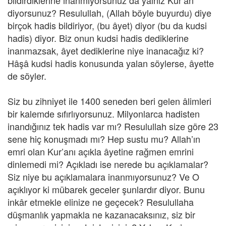
bildirdiklerine inanmıyorsunuz da yalnız Kur’an
diyorsunuz? Resulullah, (Allah böyle buyurdu) diye
birçok hadis bildiriyor, (bu âyet) diyor (bu da kudsi
hadis) diyor. Biz onun kudsi hadis dediklerine
inanmazsak, âyet dediklerine niye inanacağız ki?
Hâşâ kudsi hadis konusunda yalan söylerse, âyette
de söyler.
Siz bu zihniyet ile 1400 seneden beri gelen âlimleri
bir kalemde sıfırlıyorsunuz. Milyonlarca hadisten
inandığınız tek hadis var mı? Resulullah size göre 23
sene hiç konuşmadı mı? Hep sustu mu? Allah’ın
emri olan Kur’anı açıkla âyetine rağmen emrini
dinlemedi mi? Açıkladı ise nerede bu açıklamalar?
Siz niye bu açıklamalara inanmıyorsunuz? Ve O
açıklıyor ki mübarek geceler şunlardır diyor. Bunu
inkâr etmekle elinize ne geçecek? Resulullaha
düşmanlık yapmakla ne kazanacaksınız, siz bir