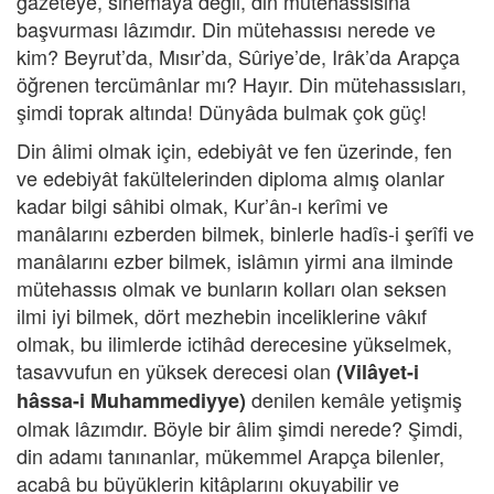
gazeteye, sinemaya değil, din mütehassısına
başvurması lâzımdır. Din mütehassısı nerede ve
kim? Beyrut’da, Mısır’da, Sûriye’de, Irâk’da Arapça
öğrenen tercümânlar mı? Hayır. Din mütehassısları,
şimdi toprak altında! Dünyâda bulmak çok güç!
Din âlimi olmak için, edebiyât ve fen üzerinde, fen
ve edebiyât fakültelerinden diploma almış olanlar
kadar bilgi sâhibi olmak, Kur’ân-ı kerîmi ve
manâlarını ezberden bilmek, binlerle hadîs-i şerîfi ve
manâlarını ezber bilmek, islâmın yirmi ana ilminde
mütehassıs olmak ve bunların kolları olan seksen
ilmi iyi bilmek, dört mezhebin inceliklerine vâkıf
olmak, bu ilimlerde ictihâd derecesine yükselmek,
tasavvufun en yüksek derecesi olan
(Vilâyet-i
denilen kemâle yetişmiş
hâssa-i Muhammediyye)
olmak lâzımdır. Böyle bir âlim şimdi nerede? Şimdi,
din adamı tanınanlar, mükemmel Arapça bilenler,
acabâ bu büyüklerin kitâplarını okuyabilir ve