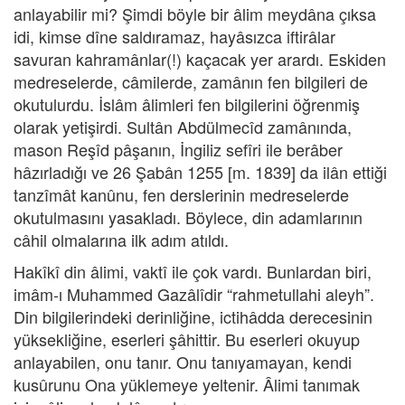
anlayabilir mi? Şimdi böyle bir âlim meydâna çıksa
idi, kimse dîne saldıramaz, hayâsızca iftirâlar
savuran kahramânlar(!) kaçacak yer arardı. Eskiden
medreselerde, câmilerde, zamânın fen bilgileri de
okutulurdu. İslâm âlimleri fen bilgilerini öğrenmiş
olarak yetişirdi. Sultân Abdülmecîd zamânında,
mason Reşîd pâşanın, İngiliz sefîri ile berâber
hâzırladığı ve 26 Şabân 1255 [m. 1839] da ilân ettiği
tanzîmât kanûnu, fen derslerinin medreselerde
okutulmasını yasakladı. Böylece, din adamlarının
câhil olmalarına ilk adım atıldı.
Hakîkî din âlimi, vaktî ile çok vardı. Bunlardan biri,
imâm-ı Muhammed Gazâlîdir “rahmetullahi aleyh”.
Din bilgilerindeki derinliğine, ictihâdda derecesinin
yüksekliğine, eserleri şâhittir. Bu eserleri okuyup
anlayabilen, onu tanır. Onu tanıyamayan, kendi
kusûrunu Ona yüklemeye yeltenir. Âlimi tanımak