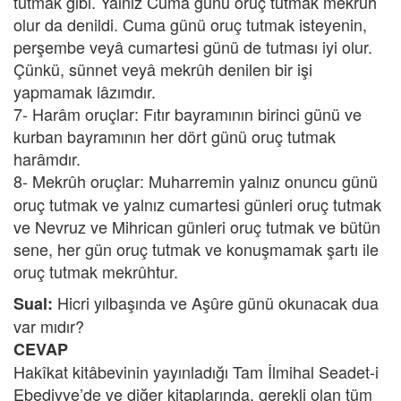
tutmak gibi. Yalnız Cuma günü oruç tutmak mekrûh
olur da denildi. Cuma günü oruç tutmak isteyenin,
perşembe veyâ cumartesi günü de tutması iyi olur.
Çünkü, sünnet veyâ mekrûh denilen bir işi
yapmamak lâzımdır.
7- Harâm oruçlar: Fıtır bayramının birinci günü ve
kurban bayramının her dört günü oruç tutmak
harâmdır.
8- Mekrûh oruçlar:
Muharremin yalnız onuncu günü
oruç tutmak ve yalnız cumartesi günleri oruç tutmak
ve Nevruz ve Mihrican günleri oruç tutmak ve bütün
sene, her gün oruç tutmak ve konuşmamak şartı ile
oruç tutmak mekrûhtur.
Hicri yılbaşında ve Aşûre günü okunacak dua
Sual:
var mıdır?
CEVAP
Hakîkat kitâbevinin yayınladığı Tam İlmihal Seadet-i
Ebediyye’de ve diğer kitaplarında, gerekli olan tüm