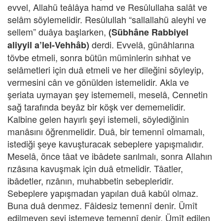
evvel, Allahü teâlâya hamd ve Resûlullaha salât ve
selâm söylemelidir. Resûlullah “sallallahü aleyhi ve
sellem” duâya başlarken,
(Sübhâne Rabbiyel
derdi. Evvelâ, günâhlarına
aliyyil a’lel-Vehhâb)
tövbe etmeli, sonra bütün müminlerin sıhhat ve
selâmetleri için duâ etmeli ve her dileğini söyleyip,
vermesini cân ve gönülden istemelidir. Akla ve
şeriata uymayan şey istememeli, meselâ, Cennetin
sağ tarafında beyâz bir köşk ver dememelidir.
Kalbine gelen hayırlı şeyi istemeli, söylediğinin
manâsını öğrenmelidir. Duâ, bir temennî olmamalı,
istediği şeye kavuşturacak sebeplere yapışmalıdır.
Meselâ, önce tâat ve ibâdete sarılmalı, sonra Allahın
rızâsına kavuşmak için duâ etmelidir. Tâatler,
ibâdetler, rızânın, muhabbetin sebepleridir.
Sebeplere yapışmadan yapılan duâ kabûl olmaz.
Buna duâ denmez. Fâidesiz temennî denir. Ümît
edilmeyen şeyi istemeye temennî denir. Ümît edilen