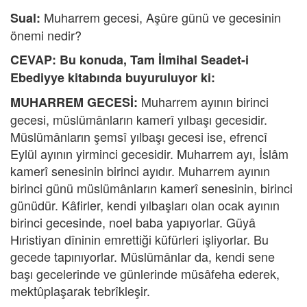
Muharrem gecesi,
Aşûre günü ve gecesinin
Sual:
önemi nedir?
CEVAP: Bu konuda,
Tam İlmihal Seadet-i
Ebediyye kitabında buyuruluyor ki:
Muharrem ayının birinci
MUHARREM GECESİ:
gecesi, müslümânların kamerî yılbaşı gecesidir.
Müslümânların şemsî yılbaşı gecesi ise, efrencî
Eylül ayının yirminci gecesidir. Muharrem ayı, İslâm
kamerî senesinin birinci ayıdır. Muharrem ayının
birinci günü müslümânların kamerî senesinin, birinci
günüdür. Kâfirler, kendi yılbaşları olan ocak ayının
birinci gecesinde, noel baba yapıyorlar. Güyâ
Hıristiyan dîninin emrettiği küfürleri işliyorlar. Bu
gecede tapınıyorlar. Müslümânlar da, kendi sene
başı gecelerinde ve günlerinde müsâfeha ederek,
mektûplaşarak tebrîkleşir.