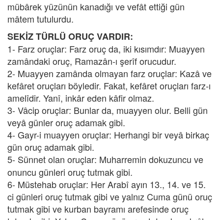
mübârek yüzünün kanadığı ve vefât ettiği gün
mâtem tutulurdu.
SEKİZ TÜRLÜ ORUÇ VARDIR:
1- Farz oruçlar: Farz oruç da, iki kısımdır: Muayyen
zamândaki oruç, Ramazân-ı şerîf orucudur.
2- Muayyen zamânda olmayan farz oruçlar: Kazâ ve
kefâret oruçları böyledir. Fakat, kefâret oruçları farz-ı
amelîdir. Yanî, inkâr eden kâfir olmaz.
3- Vâcip oruçlar: Bunlar da, muayyen olur. Belli gün
veyâ günler oruç adamak gibi.
4- Gayr-i muayyen oruçlar: Herhangi bir veyâ birkaç
gün oruç adamak gibi.
5- Sünnet olan oruçlar:
Muharremin dokuzuncu ve
onuncu günleri oruç tutmak gibi.
6- Müstehab oruçlar: Her Arabî ayın 13., 14. ve 15.
ci günleri oruç tutmak gibi ve yalnız Cuma günü oruç
tutmak gibi ve kurban bayramı arefesinde oruç