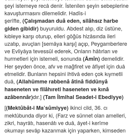
şeyi istemeye recâ denir. İstenilen şeyin sebeplerine
kavuşturmasını dilemelidir. Hadîs-i
şerîfte,
(Çalışmadan duâ eden, silâhsız harbe
buyuruldu. Abdest alıp, diz üstüne,
giden gibidir)
kıbleye karşı oturup, elleri göğüs hizâsında ileri
uzatıp, avuçları [semâya karşı] açıp, Peygamberlere
ve Evliyâya tevessül ederek, Onların hâtırları ve
hurmetleri için istemeli, sonunda
demelidir.
(Âmîn)
Her şeyden önce, afv ve mağfiret ve âfiyet için duâ
etmelidir. Bunların hepsini ihtivâ eden çok kıymetli
duâ,
(Allahümme rabbenâ âtinâ fiddünyâ
haseneten ve filâhıreti haseneten ve kınâ
dır.]
azâbennâr)
(Tam İlmihal Seadet-i Ebediyye)
[
ikinci cild, 36. cı
(Mektûbât-i Ma’sûmiyye)
mektûbunda diyor ki, (Farz ve sünnet olan amelleri,
zikri, hayrâtı, hasenâtı ve duâ, âyet-i kerîme
okumayı sevâp kazanmak için yaparken, kimseden