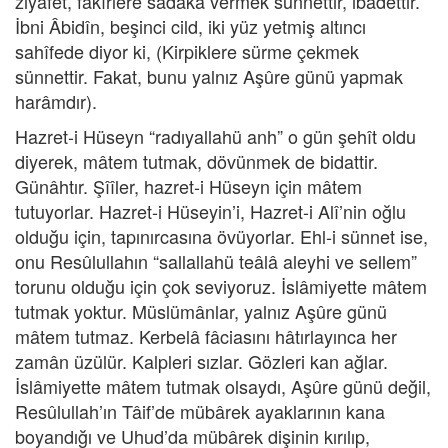
ziyâfet, fakîrlere sadaka vermek sünnettir, ibâdettir.
İbni Âbidîn, beşinci cild, iki yüz yetmiş altıncı
sahîfede diyor ki, (Kirpiklere sürme çekmek
sünnettir. Fakat, bunu yalnız Aşûre günü yapmak
harâmdır).
Hazret-i Hüseyn “radıyallahü anh” o gün şehît oldu
diyerek, mâtem tutmak, dövünmek de bidattir.
Günâhtır. Şîîler, hazret-i Hüseyn için mâtem
tutuyorlar. Hazret-i Hüseyin’i, Hazret-i Alî’nin oğlu
olduğu için, tapınırcasına övüyorlar. Ehl-i sünnet ise,
onu Resûlullahın “sallallahü teâlâ aleyhi ve sellem”
torunu olduğu için çok seviyoruz. İslâmiyette mâtem
tutmak yoktur. Müslümânlar, yalnız Aşûre günü
mâtem tutmaz. Kerbelâ fâciasını hâtırlayınca her
zamân üzülür. Kalpleri sızlar. Gözleri kan ağlar.
İslâmiyette mâtem tutmak olsaydı, Aşûre günü değil,
Resûlullah’ın Tâif’de mübârek ayaklarının kana
boyandığı ve Uhud’da mübârek dişinin kırılıp,