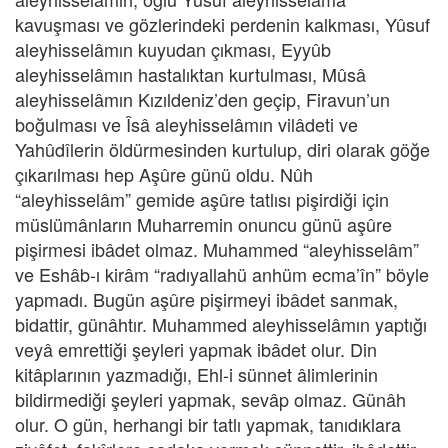
kavuşması ve gözlerindeki perdenin kalkması, Yûsuf
aleyhisselâmın kuyudan çıkması, Eyyûb
aleyhisselâmın hastalıktan kurtulması, Mûsâ
aleyhisselâmın Kızıldeniz’den geçip, Firavun’un
boğulması ve Îsâ aleyhisselâmın vilâdeti ve
Yahûdîlerin öldürmesinden kurtulup, diri olarak göğe
çıkarılması hep Aşûre günü oldu. Nûh
“aleyhisselâm” gemide aşûre tatlısı pişirdiği için
müslümânların Muharremin onuncu günü aşûre
pişirmesi ibâdet olmaz. Muhammed “aleyhisselâm”
ve Eshâb-ı kirâm “radıyallahü anhüm ecma’în” böyle
yapmadı. Bugün aşûre pişirmeyi ibâdet sanmak,
bidattir, günâhtır. Muhammed aleyhisselâmın yaptığı
veyâ emrettiği şeyleri yapmak ibâdet olur. Din
kitâplarının yazmadığı, Ehl-i sünnet âlimlerinin
bildirmediği şeyleri yapmak, sevâp olmaz. Günâh
olur. O gün, herhangi bir tatlı yapmak, tanıdıklara