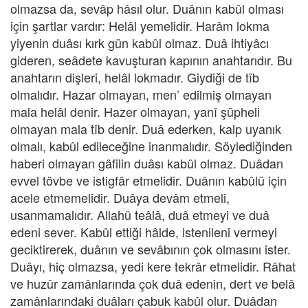
olmazsa da, sevâp hâsıl olur. Duânın kabûl olması
için şartlar vardır: Helâl yemelidir. Harâm lokma
yiyenin duâsı kırk gün kabûl olmaz. Duâ ihtiyâcı
gideren, seâdete kavuşturan kapının anahtarıdır. Bu
anahtarın dişleri, helâl lokmadır. Giydiği de tîb
olmalıdır. Hazar olmayan, men’ edilmiş olmayan
mala helâl denir. Hazer olmayan, yanî şüpheli
olmayan mala tîb denir. Duâ ederken, kalp uyanık
olmalı, kabûl edileceğine inanmalıdır. Söylediğinden
haberi olmayan gâfilin duâsı kabûl olmaz. Duâdan
evvel tövbe ve istigfâr etmelidir. Duânın kabûlü için
acele etmemelidir. Duâya devâm etmeli,
usanmamalıdır. Allahü teâlâ, duâ etmeyi ve duâ
edeni sever. Kabûl ettiği hâlde, istenileni vermeyi
geciktirerek, duânın ve sevâbının çok olmasını ister.
Duâyı, hiç olmazsa, yedi kere tekrâr etmelidir. Râhat
ve huzûr zamânlarında çok duâ edenin, dert ve belâ
zamânlarındaki duâları çabuk kabûl olur. Duâdan