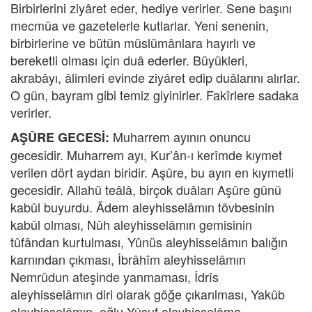
Birbirlerini ziyâret eder, hediye verirler. Sene başını
mecmûa ve gazetelerle kutlarlar. Yeni senenin,
birbirlerine ve bütün müslümânlara hayırlı ve
bereketli olması için duâ ederler. Büyükleri,
akrabâyı, âlimleri evinde ziyâret edip duâlarını alırlar.
O gün, bayram gibi temiz giyinirler. Fakîrlere sadaka
verirler.
Muharrem ayının onuncu
AŞÛRE GECESİ:
gecesidir. Muharrem ayı, Kur’ân-ı kerîmde kıymet
verilen dört aydan biridir. Aşûre, bu ayın en kıymetli
gecesidir. Allahü teâlâ, birçok duâları Aşûre günü
kabûl buyurdu. Âdem aleyhisselâmın tövbesinin
kabûl olması, Nûh aleyhisselâmın gemisinin
tûfândan kurtulması, Yûnüs aleyhisselâmın balığın
karnından çıkması, İbrâhîm aleyhisselâmın
Nemrûdun ateşinde yanmaması, İdrîs
aleyhisselâmın diri olarak göğe çıkarılması, Yakûb
aleyhisselâmın, oğlu Yûsuf aleyhisselâma