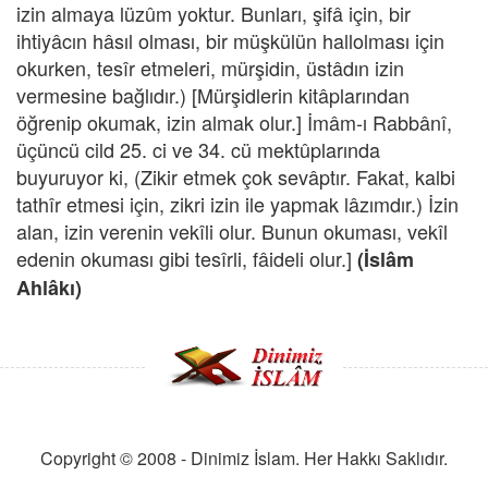
izin almaya lüzûm yoktur. Bunları, şifâ için, bir
ihtiyâcın hâsıl olması, bir müşkülün hallolması için
okurken, tesîr etmeleri, mürşidin, üstâdın izin
vermesine bağlıdır.) [Mürşidlerin kitâplarından
öğrenip okumak, izin almak olur.] İmâm-ı Rabbânî,
üçüncü cild 25. ci ve 34. cü mektûplarında
buyuruyor ki, (Zikir etmek çok sevâptır. Fakat, kalbi
tathîr etmesi için, zikri izin ile yapmak lâzımdır.) İzin
alan, izin verenin vekîli olur. Bunun okuması, vekîl
edenin okuması gibi tesîrli, fâideli olur.]
(
İslâm
Ahlâkı)
Copyright © 2008 - Dinimiz İslam. Her Hakkı Saklıdır.