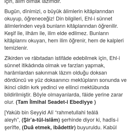
için, âlim olmak lâzımdır.
Bugün, dînimizi, o büyük âlimlerin kitâplarından
okuyup, öğreneceğiz! Din bilgileri, Ehl-i sünnet
âlimlerinden veyâ bunların kitâplarından öğrenilir.
Keşif ile, ilhâm ile, ilim elde edilmez. Bunların
kitâplarını okuyan, hem ilim öğrenir, hem de kalpleri
temizlenir.
Zikirden ve râbıtadan istifâde edebilmek için, Ehl-i
sünnet itikâdında olmak ve farzları yapmak,
harâmlardan sakınmak lâzım olduğu doksan
dördüncü ve yüz doksanıncı mektûpların sonunda ve
ikinci cildin kırk yedinci ve ellinci mektûbunda
bildirilmiştir. Böyle olmayanlarda, fâide yerine zarar
olur.
(
Tam İlmihal Seadet-i Ebediyye )
[Yakûb bin Seyyid Alî “rahmetullahi teâlâ
aleyh”,
şerhinde diyor ki, hadîs-i
(Şir’a-tül-islâm)
şerîfte,
buyuruldu. Kabûl
(Duâ etmek, ibâdettir)