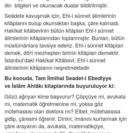
din bilgileri ve okunacak dualar bildirilmiştir.
Seâdete kavuşmak için, Ehl-i sünnet âlimlerinin
kitâplarını bulup okumaktan başka, çâre kalmadı.
Hakîkat kitâbevinin bütün kitâpları Ehl-i sünnet
âlimlerinin kitâplarından toplanmıştır. Bunları, bütün
müslümânlara tavsiye ederiz. Ehl-i sünnet kitâpları
demek, dört mezhepten birinin kitâpları demektir.
İstanbul’daki Hakîkat Kitâbevi, Ehl-i sünnet
âlimlerinin kitâplarını neşretmektedir.
Bu konuda,
Tam İlmihal Seadet-i Ebediyye
ve
İslâm Ahlâkı
kitaplarında buyuruluyor ki:
Gözü ağrıyan kime başvurur? Çöpçüye mi, avukata
mı, matematik öğretmenine mi, yoksa göz
mütehassısı olan doktora mı? Elbet, mütehassısa
gidip, çâresini öğrenir. Dînini, îmânını kurtarmak için
çâre arayanın da, avukata, matematikçiye,