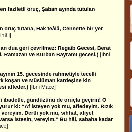
 faziletli oruç, Şaban ayında tutulan
 oruç tutana, Hak teâlâ, Cennette bir yer
ihâli]
an dua geri çevrilmez: Regaib Gecesi, Berat
i, Ramazan ve Kurban Bayramı gecesi.)
[İbni
ayının 15. gecesinde rahmetiyle tecelli
irk koşan ve Müslüman kardeşine kin
esi affeder.)
[İbni Mace]
i ibadetle, gündüzünü de oruçla geçirin! O
yurur ki: “Af isteyen yok mu, affedeyim. Rızık
 vereyim. Dertli yok mu, sıhhat, afiyet
varsa istesin, vereyim.”
Bu hâl, sabaha kadar
ace]