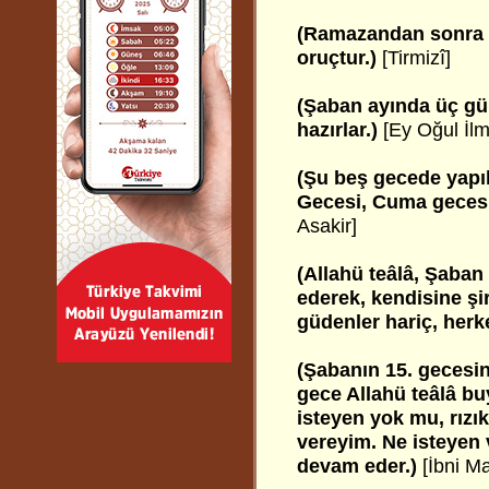
(Ramazandan sonra en
oruçtur.)
[Tirmizî]
(Şaban ayında üç gün
hazırlar.)
[Ey Oğul İlm
(Şu beş gecede yapıl
Gecesi, Cuma geces
Asakir]
(Allahü teâlâ, Şaban 
ederek, kendisine ş
güdenler hariç, herk
(Şabanın 15. gecesin
gece Allahü teâlâ bu
isteyen yok mu, rızık
vereyim. Ne isteyen 
devam eder.)
[İbni M