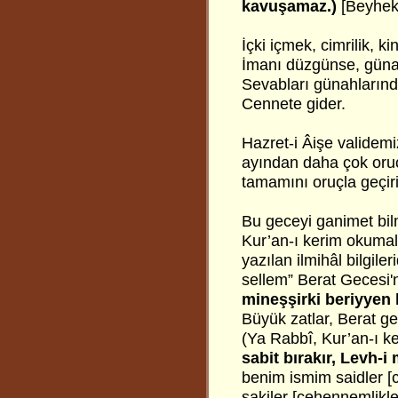
kavuşamaz.)
[Beyhek
İçki içmek, cimrilik, k
İmanı düzgünse, günah
Sevabları günahların
Cennete gider.
Hazret-i Âişe validemi
ayından daha çok oru
tamamını oruçla geçiri
Bu geceyi ganimet bilm
Kur’an-ı kerim okumalı
yazılan ilmihâl bilgile
sellem” Berat Gecesi
mineşşirki beriyyen l
Büyük zatlar, Berat g
(Ya Rabbî, Kur’an-ı k
sabit bırakır, Levh-
benim ismim saidler [ce
şakiler [cehennemlikler