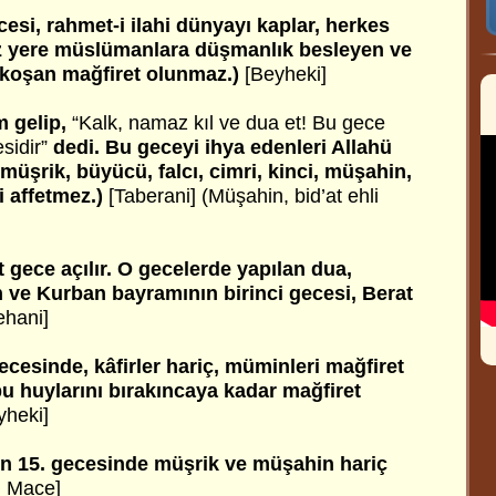
esi, rahmet-i ilahi dünyayı kaplar, herkes
ız yere müslümanlara düşmanlık besleyen ve
 koşan mağfiret olunmaz.)
[Beyheki]
m gelip,
“Kalk, namaz kıl ve dua et! Bu gece
sidir”
dedi. Bu geceyi ihya edenleri Allahü
, müşrik, büyücü, falcı, cimri, kinci, müşahin,
yi affetmez.)
[Taberani] (Müşahin, bid’at ehli
 gece açılır. O gecelerde yapılan dua,
ve Kurban bayramının birinci gecesi, Berat
ehani]
ecesinde, kâfirler hariç, müminleri mağfiret
bu huylarını bırakıncaya kadar mağfiret
yheki]
ın 15. gecesinde müşrik ve müşahin hariç
i Mace]