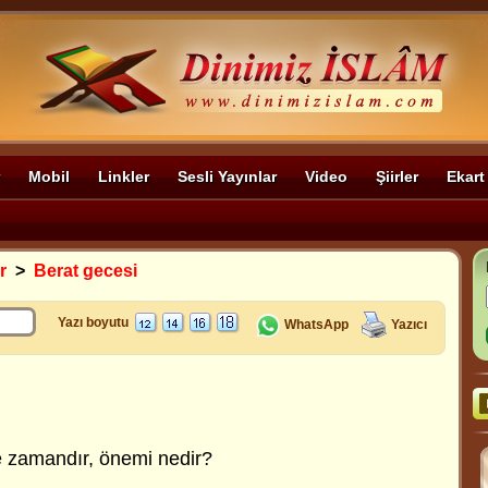
Mobil
Linkler
Sesli Yayınlar
Video
Şiirler
Ekart
r
>
Berat gecesi
Yazı boyutu
WhatsApp
Yazıcı
 zamandır, önemi nedir?