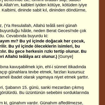
k Allah’ım, kalbleri iyiden kötüye, kötüden iyiye
 Kalbimi, dininde sabit kıl, dininden döndürme,
z, (Ya Resulallah, Allahü teâlâ seni günah
buyurduğu hâlde, neden Berat Gecesi'nde çok
rdu. Cevabında buyurdu ki:
ayım mı? Bu yıl içinde doğacak her çocuk,
lir. Bu yıl içinde öleceklerin isimleri, bu
ılır. Bu gece herkesin rızkı tertip olunur. Bu
ri Allahü teâlâya arz olunur.)
[Gunye]
abına kavuşabilmek için, ehl-i sünnet itikadında
çıp günahlara tevbe etmek, farzları kusursuz
meli ibadet olarak yapmaya niyet etmek şarttır.
eri, Şabanın 15. günü, sanki mezardan çıkmış
 görülürdü. Bu üzüntünün sebebini sorduklarında
orum ki, günahım vardır. Günahım affedilmezse,