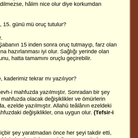
dilmezse, hâlim nice olur diye korkumdan
 15. günü mü oruç tutulur?
.
 Şabanın 15 inden sonra oruç tutmayıp, farz olan
a hazırlanması iyi olur. Sağlığı yerinde olan
nu, hatta tamamını oruçlu geçirebilir.
 kaderimiz tekrar mı yazılıyor?
Levh-i mahfuzda yazılmıştır. Sonradan bir şey
 mahfuzda olacak değişiklikler ve ömürlerin
a, ezelde yazılmıştır. Allahü teâlânın ezeldeki
ahfuzdaki değişiklikler, ona uygun olur.
(Tefsir-i
hiçbir şey yaratmadan önce her şeyi takdir etti,