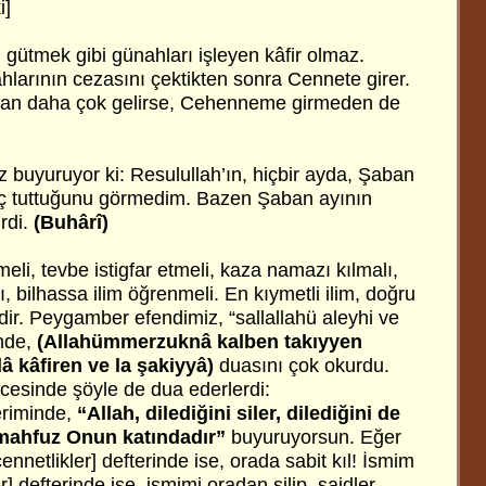
i]
in gütmek gibi günahları işleyen kâfir olmaz.
larının cezasını çektikten sonra Cennete girer.
dan daha çok gelirse, Cehenneme girmeden de
z buyuruyor ki: Resulullah’ın, hiçbir ayda, Şaban
ç tuttuğunu görmedim. Bazen Şaban ayının
rdi.
(Buhârî)
eli, tevbe istigfar etmeli, kaza namazı kılmalı,
, bilhassa ilim öğrenmeli. En kıymetli ilim, doğru
ridir. Peygamber efendimiz, “sallallahü aleyhi ve
'nde,
(Allahümmerzuknâ kalben takıyyen
â kâfiren ve la şakiyyâ)
duasını çok okurdu.
ecesinde şöyle de dua ederlerdi:
eriminde,
“Allah, dilediğini siler, dilediğini de
i mahfuz Onun katındadır”
buyuruyorsun. Eğer
nnetlikler] defterinde ise, orada sabit kıl! İsmim
] defterinde ise, ismimi oradan silip, saidler