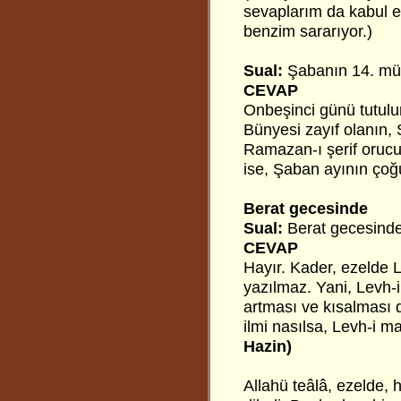
sevaplarım da kabul e
benzim sararıyor.)
Sual:
Şabanın 14. mü,
CEVAP
Onbeşinci günü tutulur
Bünyesi zayıf olanın,
Ramazan-ı şerif orucun
ise, Şaban ayının çoğu
Berat gecesinde
Sual:
Berat gecesinde,
CEVAP
Hayır. Kader, ezelde 
yazılmaz. Yani, Levh-i
artması ve kısalması d
ilmi nasılsa, Levh-i m
Hazin)
Allahü teâlâ, ezelde, 