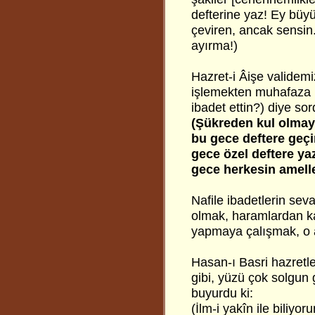
defterine yaz! Ey büyü
çeviren, ancak sensin.
ayırma!)
Hazret-i Âişe validemi
işlemekten muhafaza 
ibadet ettin?) diye so
(Şükreden kul olmay
bu gece deftere geçiri
gece özel deftere yaz
gece herkesin amelle
Nafile ibadetlerin sev
olmak, haramlardan ka
yapmaya çalışmak, o a
Hasan-ı Basri hazretl
gibi, yüzü çok solgun
buyurdu ki:
(İlm-i yakîn ile biliy