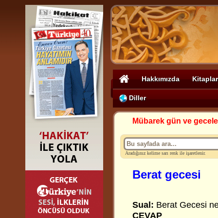
Hakkımızda
Kitaplar
Diller
Mübarek gün ve gecele
Aradığınız kelime sarı renk ile işaretlenir.
Berat gecesi
Sual:
Berat Gecesi ne
CEVAP