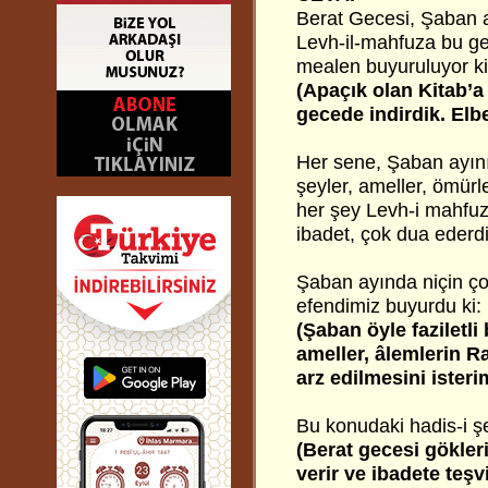
Berat Gecesi, Şaban ay
Levh-il-mahfuza bu gece
mealen buyuruluyor ki
(Apaçık olan Kitab’a
gecede indirdik. Elbe
Her sene, Şaban ayını
şeyler, ameller, ömürl
her şey Levh-i mahfuz
ibadet, çok dua ederdi
Şaban ayında niçin ço
efendimiz buyurdu ki:
(Şaban öyle faziletli
ameller, âlemlerin R
arz edilmesini isteri
Bu konudaki hadis-i şer
(Berat gecesi gökler
verir ve ibadete teşvi