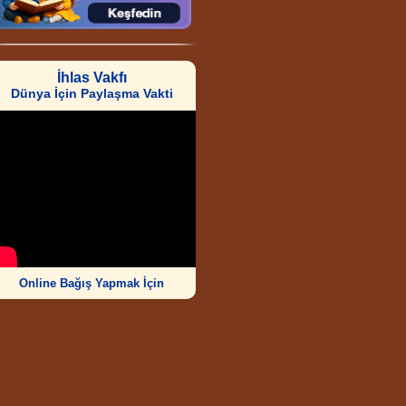
İhlas Vakfı
Dünya İçin Paylaşma Vakti
Online Bağış Yapmak İçin