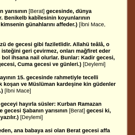
ın yarısının
[Berat]
gecesinde, dünya
r. Benikelb kabîlesinin koyunlarının
 kimsenin günahlarını affeder.)
[İbni Mace,
 de gecesi gibi faziletlidir. Allahü teâlâ, o
isteğini geri çevirmez, onları mağfiret eder
bol ihsana nail olurlar. Bunlar: Kadir gecesi,
gecesi, Cuma gecesi ve günleri.)
[Deylemi]
ayının 15. gecesinde rahmetiyle tecelli
rk koşan ve Müslüman kardeşine kin güdenler
.)
[İbni Mace]
t geceyi hayırla süsler: Kurban Ramazan
fe gecesi Şabanın yarısının
[Berat]
gecesi ki,
yazılır.)
[Deylemi]
 eden, ana babaya asi olan Berat gecesi affa