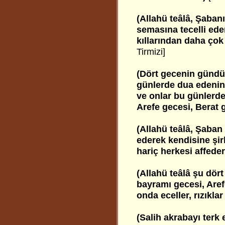
(Allahü teâlâ, Şaban
semasına tecelli ede
kıllarından daha çok
Tirmizi]
(Dört gecenin gündüzü
günlerde dua edenin 
ve onlar bu günlerde 
Arefe gecesi, Berat 
(Allahü teâlâ, Şaban 
ederek kendisine şi
hariç herkesi affeder
(Allahü teâlâ şu dör
bayramı gecesi, Are
onda eceller, rızıklar 
(Salih akrabayı terk