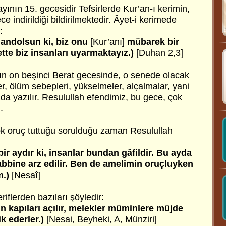
ının 15. gecesidir Tefsirlerde Kur’an-ı kerimin,
 indirildiği bildirilmektedir. Âyet-i kerimede
:
 andolsun ki, biz onu
[Kur’anı]
mübarek bir
tte biz insanları uyarmaktayız.)
[Duhan 2,3]
n on beşinci Berat gecesinde, o senede olacak
er, ölüm sebepleri, yükselmeler, alçalmalar, yani
da yazılır. Resulullah efendimiz, bu gece, çok
.
k oruç tuttuğu sorulduğu zaman Resulullah
 bir aydır ki, insanlar bundan gâfildir. Bu ayda
abbine arz edilir. Ben de amelimin oruçluyken
m.)
[Nesaî]
iflerden bazıları şöyledir:
in kapıları açılır, melekler müminlere müjde
k ederler.)
[Nesai, Beyheki, A, Münziri]