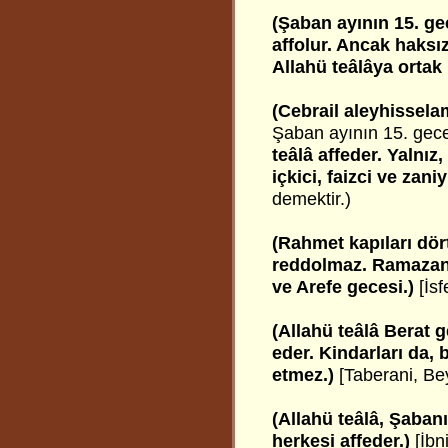
(Şaban ayının 15. gec
affolur. Ancak haks
Allahü teâlâya ortak
(Cebrail aleyhissela
Şaban ayının 15. gece
teâlâ affeder. Yalnız
içkici, faizci ve zani
demektir.)
(Rahmet kapıları dört
reddolmaz. Ramazan 
ve Arefe gecesi.)
[İsf
(Allahü teâlâ Berat g
eder. Kindarları da, 
etmez.)
[Taberani, Be
(Allahü teâlâ, Şaban
herkesi affeder.)
[İbn