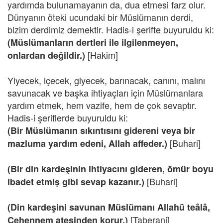
yardımda bulunamayanın da, dua etmesi farz olur.
Dünyanın öteki ucundaki bir Müslümanın derdi,
bizim derdimiz demektir. Hadis-i şerifte buyuruldu ki:
(Müslümanların dertleri ile ilgilenmeyen,
[Hakim]
onlardan değildir.)
Yiyecek, içecek, giyecek, barınacak, canını, malını
savunacak ve başka ihtiyaçları için Müslümanlara
yardım etmek, hem vazife, hem de çok sevaptır.
Hadis-i şeriflerde buyuruldu ki:
(Bir Müslümanın sıkıntısını gidereni veya bir
[Buhari]
mazluma yardım edeni, Allah affeder.)
(Bir din kardeşinin ihtiyacını gideren, ömür boyu
[Buhari]
ibadet etmiş gibi sevap kazanır.)
(Din kardeşini savunan Müslümanı Allahü teâlâ,
[Taberani]
Cehennem ateşinden korur.)