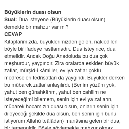
Büyüklerin duası olsun
Dua isteyene (Büyüklerin duası olsun)
Sual:
demekte bir mahzur var mı?
CEVAP
Kitaplarımızda, büyüklerimizden gelen, nakledilen
böyle bir ifadeye rastlamadık. Dua isteyince, dua
etmelidir. Ancak Doğu Anadoluda bu dua çok
meşhurdur, yaygındır. Zira oralarda eskiden büyük
zatlar, mürşid-i kâmiller, evliya zatlar çoktu,
medreseleri tedrisatları da yaygındı. Büyükler derken
bu mübarek zatlar anlaşılırdı. (Benim yüzüm yok,
yahut ben günahkârım, yahut ben cahilim ne
isteyeceğimi bilemem, senin için evliya zatların,
mübarek hocamızın duası olsun, onların senin için
dileyeceği şekilde dua olsun, ben senin için bunu
istiyorum Allahü teâlâdan) manâsına gelen bir dua,
bir temennidir. Böyle söylemekte mahzur olmaz.