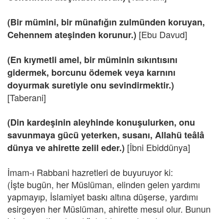
(Bir mümini, bir münafığın zulmünden koruyan,
[Ebu Davud]
Cehennem ateşinden korunur.)
(En kıymetli amel, bir müminin sıkıntısını
gidermek, borcunu ödemek veya karnını
doyurmak suretiyle onu sevindirmektir.)
[Taberani]
(Din kardeşinin aleyhinde konuşulurken, onu
savunmaya gücü yeterken, susanı, Allahü teâlâ
[İbni Ebiddünya]
dünya ve ahirette zelil eder.)
İmam-ı Rabbani hazretleri de buyuruyor ki:
(İşte bugün, her Müslüman, elinden gelen yardımı
yapmayıp, İslamiyet baskı altına düşerse, yardımı
esirgeyen her Müslüman, ahirette mesul olur. Bunun