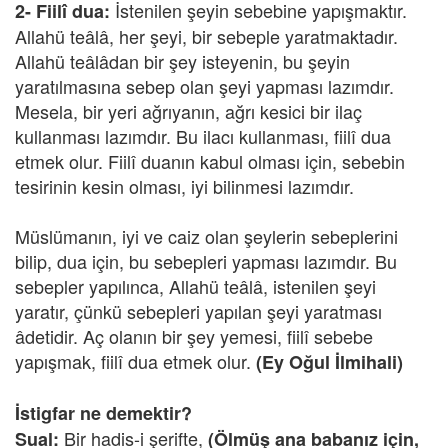
İstenilen şeyin sebebine yapışmaktır.
2- Fiilî dua:
Allahü teâlâ, her şeyi, bir sebeple yaratmaktadır.
Allahü teâlâdan bir şey isteyenin, bu şeyin
yaratılmasına sebep olan şeyi yapması lazımdır.
Mesela, bir yeri ağrıyanın, ağrı kesici bir ilaç
kullanması lazımdır. Bu ilacı kullanması, fiilî dua
etmek olur. Fiilî duanın kabul olması için, sebebin
tesirinin kesin olması, iyi bilinmesi lazımdır.
Müslümanın, iyi ve caiz olan şeylerin sebeplerini
bilip, dua için, bu sebepleri yapması lazımdır. Bu
sebepler yapılınca, Allahü teâlâ, istenilen şeyi
yaratır, çünkü sebepleri yapılan şeyi yaratması
âdetidir. Aç olanın bir şey yemesi, fiilî sebebe
yapışmak, fiilî dua etmek olur.
(Ey Oğul İlmihali)
İstigfar ne demektir?
Bir hadis-i şerifte,
Sual:
(Ölmüş ana babanız için,