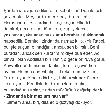
Şartlarına uygun edilen dua, kabul olur. Dua ile çok
şeyler olur. Meşhur bir menkıbeyi bildirelim!
Horasanda hırsızlardan birkaçı kaçar. Hiratlı bir
demirci, gece evine dönerken, zaptiyelerce
yakınında yakalanan hırsızlarla beraber tutuklanarak
hapsedilir. Demirci, zindanda namaz kılıp, (Ya Rabbi,
bu işte suçum olmadığını, ancak sen bilirsin. Beni
buradan, ancak sen kurtarırsın) diye dua eder. Adil
bir vali olan Abdullah bin Tahir,
o gece bir rüya görür.
Kuvvetli dört kimsenin, tahtını, tersine çevirirken
uyanır. Hemen abdest alıp, iki rekat namaz kılar.
Tekrar uyur. Yine o dört kişi, tahtını yıkmak üzere
iken uyanır. Kendisinde, bir mazlumun ahı
bulunduğunu anlar, zindan müdürünü çağırtıp der ki:
- Zindanda bir mazlum mu var?
- Bilmem ama, biri, dua edip gözyaşı döküyor.