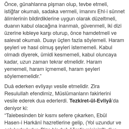
Önce, günahlarına pişman olup, tevbe etmeli,
istiğfar okumalı, sadaka vermeli, imanını Ehl-i sünnet
âlimlerinin bildirdiklerine uygun olarak düzeltmeli,
duanın kabul olacağına inanmalı, güvenmeli, iki dizi
üzerine kıbleye karşı oturup, önce hamdetmeli ve
salevat okumalı. Duayı üçten fazla söylemeli. Haram
şeyleri ve hasıl olmuş şeyleri istememeli. Kabul
olmadı diyerek, ümidi kesmemeli, kabul oluncaya
kadar, uzun zaman tekrar etmelidir. Haram
yememeli, haram içmemeli, haram şeyleri
söylememelidir.”
Duâ ederken evliyayı vesile etmelidir. Zira
Resulullah efendimiz, Müslümanların fakirlerini
vesile ederek dua ederlerdi.
’da
Tezkiret-ül-Evliyâ
deniyor ki:
“Talebesinden bir kısmı sefere çıkarken, Ebül
Hasen-i Harkânî hazretlerine gelip, (Yol uzundur ve