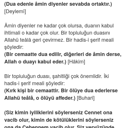
(Dua edenle âmin diyenler sevabda ortaktır.)
[Deylemî]
Âmin diyenler ne kadar çok olursa, duanın kabul
ihtimali o kadar çok olur. Bir topluluğun duasını
Allahü teâlâ geri çevirmez. Bir hadis-i şerif meali
şöyledir:
(Bir cemaatte dua edilir, diğerleri de âmin derse,
[Hâkim]
Allah o duayı kabul eder.)
Bir topluluğun duası, şahitliği çok önemlidir. İki
hadis-i şerif meali şöyledir:
(Kırk kişi bir cemaattir. Bir ölüye dua ederlerse
[Buhari]
Allahü teâlâ, o ölüyü affeder.)
(Siz kimin iyiliklerini söylerseniz Cennet ona
vacib olur, kimin de kötülüklerini söylerseniz
ona da Cehennem vacib olur. Siz yeryüzünde