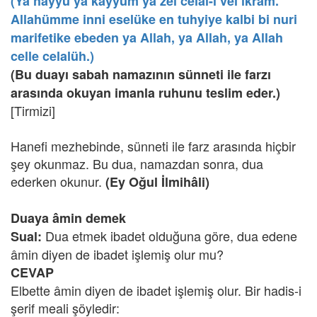
(Ya hayyü ya kayyum ya zel celal-i vel ikram.
Allahümme inni eselüke en tuhyiye kalbi bi nuri
marifetike ebeden ya Allah, ya Allah, ya Allah
celle celalüh.)
(Bu duayı sabah namazının sünneti ile farzı
arasında okuyan imanla ruhunu teslim eder.)
[Tirmizi]
Hanefi mezhebinde, sünneti ile farz arasında hiçbir
şey okunmaz. Bu dua, namazdan sonra, dua
ederken okunur.
(Ey Oğul İlmihâli)
Duaya âmin demek
Dua etmek ibadet olduğuna göre, dua edene
Sual:
âmin diyen de ibadet işlemiş olur mu?
CEVAP
Elbette âmin diyen de ibadet işlemiş olur. Bir hadis-i
şerif meali şöyledir: