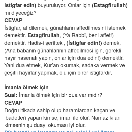
buyuruluyor. Onlar için
istigfar edin)
(Estagfirullah)
mı diyeceğiz?
CEVAP
İstigfar, af dilemek, günahların affedilmesini istemek
demektir.
, (Ya Rabbî, beni affet!)
Estagfirullah
demektir. Hadis-i şerifteki,
demek,
(İstigfar edin!)
(Ana babanın günahlarının affedilmesi için, gerekli
hayır hasenatı yapın, onlar için dua edin!) demektir.
Yani dua etmek, Kur’an okumak, sadaka vermek ve
çeşitli hayırlar yapmak, ölü için birer istigfardır.
İmanla ölmek için
İmanla ölmek için bir dua var mıdır?
Sual:
CEVAP
Doğru itikada sahip olup haramlardan kaçan ve
ibadetleri yapan kimse, iman ile ölür. Namaz kılan
kimsenin şu duayı okuması iyi olur.