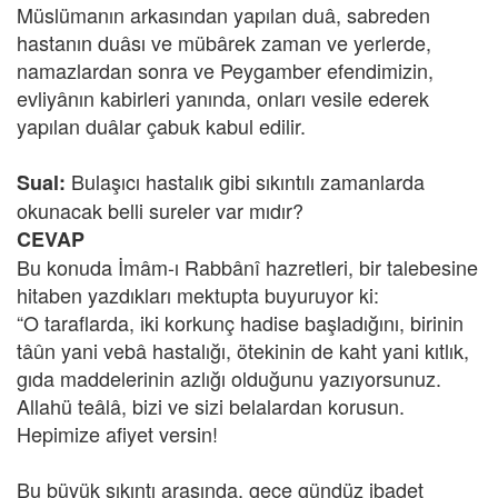
Müslümanın arkasından yapılan duâ, sabreden
hastanın duâsı ve mübârek zaman ve yerlerde,
namazlardan sonra ve Peygamber efendimizin,
evliyânın kabirleri yanında, onları vesile ederek
yapılan duâlar çabuk kabul edilir.
Bulaşıcı hastalık gibi sıkıntılı zamanlarda
Sual:
okunacak belli sureler var mıdır?
CEVAP
Bu konuda İmâm-ı Rabbânî hazretleri, bir talebesine
hitaben yazdıkları mektupta buyuruyor ki:
“O taraflarda, iki korkunç hadise başladığını, birinin
tâûn yani vebâ hastalığı, ötekinin de kaht yani kıtlık,
gıda maddelerinin azlığı olduğunu yazıyorsunuz.
Allahü teâlâ, bizi ve sizi belalardan korusun.
Hepimize afiyet versin!
Bu büyük sıkıntı arasında, gece gündüz ibadet