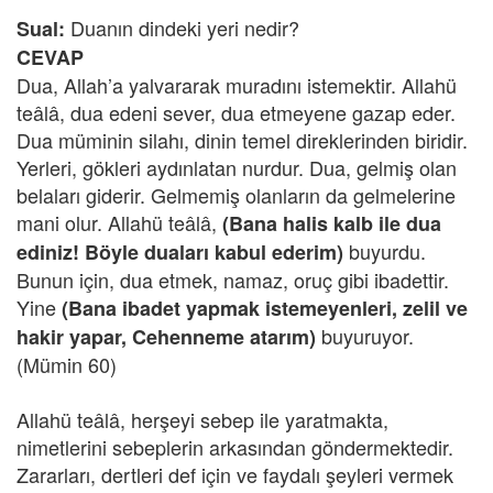
Duanın dindeki yeri nedir?
Sual:
CEVAP
Dua, Allah’a yalvararak muradını istemektir. Allahü
teâlâ, dua edeni sever, dua etmeyene gazap eder.
Dua müminin silahı, dinin temel direklerinden biridir.
Yerleri, gökleri aydınlatan nurdur. Dua, gelmiş olan
belaları giderir. Gelmemiş olanların da gelmelerine
mani olur. Allahü teâlâ,
(Bana halis kalb ile dua
buyurdu.
ediniz! Böyle duaları kabul ederim)
Bunun için, dua etmek, namaz, oruç gibi ibadettir.
Yine
(Bana ibadet yapmak istemeyenleri, zelil ve
buyuruyor.
hakir yapar, Cehenneme atarım)
(Mümin 60)
Allahü teâlâ, herşeyi sebep ile yaratmakta,
nimetlerini sebeplerin arkasından göndermektedir.
Zararları, dertleri def için ve faydalı şeyleri vermek