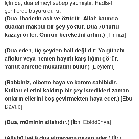
için de, dua etmeyi sebep yapmıştır. Hadis-i
şeriflerde buyuruldu ki:
(Dua, ibadetin aslı ve özüdür. Allah katında
duadan makbul bir şey yoktur. Dua 70 türlü
[Tirmizi]
kazayı önler. Ömrün bereketini artırır.)
(Dua eden, üç şeyden hali değildir: Ya günahı
affolur veya hemen hayırlı karşılığını görür,
[Deylemi]
Yahut ahirette mükafatını bulur.)
(Rabbiniz, elbette haya ve kerem sahibidir.
Kulları ellerini kaldırıp bir şey istedikleri zaman,
[Ebu
onların ellerini boş çevirmekten haya eder.)
Davud]
[İbni Ebiddünya]
(Dua, müminin silahıdır.)
[İbni
(Allahü teâlâ dua etmeyene gazap eder.)