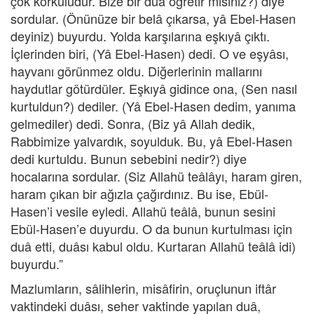
çok korkuludur. Bize bir duâ öğretir misiniz?) diye
sordular. (Önünüze bir belâ çıkarsa, yâ Ebel-Hasen
deyiniz) buyurdu. Yolda karşılarına eşkıyâ çıktı.
İçlerinden biri, (Yâ Ebel-Hasen) dedi. O ve eşyâsı,
hayvanı görünmez oldu. Diğerlerinin mallarını
haydutlar götürdüler. Eşkıyâ gidince ona, (Sen nasıl
kurtuldun?) dediler. (Yâ Ebel-Hasen dedim, yanıma
gelmediler) dedi. Sonra, (Biz yâ Allah dedik,
Rabbimize yalvardık, soyulduk. Bu, yâ Ebel-Hasen
dedi kurtuldu. Bunun sebebini nedir?) diye
hocalarına sordular. (Siz Allahü teâlâyı, haram giren,
haram çıkan bir ağızla çağırdınız. Bu ise, Ebül-
Hasen’i vesile eyledi. Allahü teâlâ, bunun sesini
Ebül-Hasen’e duyurdu. O da bunun kurtulması için
duâ etti, duâsı kabul oldu. Kurtaran Allahü teâlâ idi)
buyurdu.”
Mazlumların, sâlihlerin, misâfirin, oruçlunun iftâr
vaktindeki duâsı, seher vaktinde yapılan duâ,