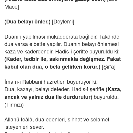
Mace]
[Deylemi]
(Dua belayı önler.)
Duanın yapılması mukadderata bağlıdır. Takdirde
dua varsa elbette yapılır. Duanın belayı önlemesi
kaza ve kaderdendir. Hadis-i şerifte buyuruldu ki:
(Kader, tedbir ile, sakınmakla değişmez. Fakat
[Şir’a]
kabul olan dua, o bela gelirken korur.)
İmam-ı Rabbani hazretleri buyuruyor ki:
Dua, kazayı, belayı defeder. Hadis-i şerifte
(Kaza,
buyuruldu.
ancak ve yalnız dua ile durdurulur)
(Tirmizi)
Allahü teâlâ, dua edenleri, sıhhat ve selamet
isteyenleri sever.