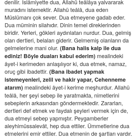
denilir. İslâmiyette dua, Allahü teâlâya yalvararak
muradını istemektir. Allahü teâlâ, dua eden
Müslümanı çok sever. Dua etmeyene gadab eder.
Dua müminin silahıdır. Dinin temel direklerinden
biridir. Yerleri, gökleri aydınlatan nurdur. Dua, gelmiş
olan dertleri, belaları giderir. Gelmemiş olanların da
gelmelerine mani olur.
(Bana halis kalp ile dua
mealindeki
ediniz! Böyle duaları kabul ederim)
âyet-i kerimeden anlaşılıyor ki, dua etmek, namaz,
oruç gibi ibadettir.
(Bana ibadet yapmak
istemeyenleri, zelil ve hakir yapar, Cehenneme
mealindeki âyet-i kerime meşhurdur. Allahü
atarım)
teâlâ, her şeyi sebep ile yaratmakta, nimetlerini
sebeplerin arkasından göndermektedir. Zararları,
dertleri def etmek ve faydalı şeyleri vermek için de,
dua etmeyi sebep yapmıştır. Peygamberler
aleyhimüssalevât, hep dua ettiler. Ümmetlerine dua
etmelerini emir ettiler. Dua etmenin de şartları vardır.