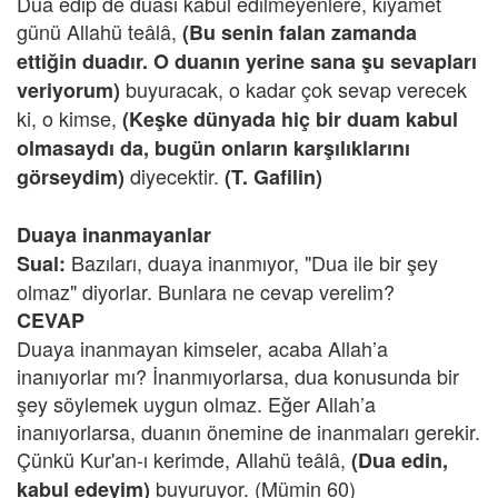
Dua edip de duası kabul edilmeyenlere, kıyamet
günü Allahü teâlâ,
(Bu senin falan zamanda
ettiğin duadır. O duanın yerine sana şu sevapları
buyuracak, o kadar çok sevap verecek
veriyorum)
ki, o kimse,
(Keşke dünyada hiç bir duam kabul
olmasaydı da, bugün onların karşılıklarını
diyecektir.
görseydim)
(T. Gafilin)
Duaya inanmayanlar
Bazıları, duaya inanmıyor, "Dua ile bir şey
Sual:
olmaz" diyorlar. Bunlara ne cevap verelim?
CEVAP
Duaya inanmayan kimseler, acaba Allah’a
inanıyorlar mı? İnanmıyorlarsa, dua konusunda bir
şey söylemek uygun olmaz. Eğer Allah’a
inanıyorlarsa, duanın önemine de inanmaları gerekir.
Çünkü Kur'an-ı kerimde, Allahü teâlâ,
(Dua edin,
buyuruyor. (Mümin 60)
kabul edeyim)