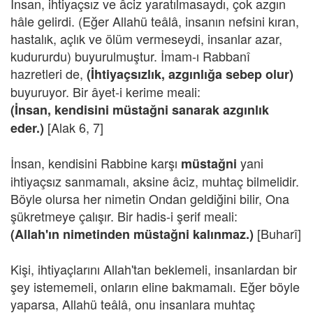
İnsan, ihtiyaçsız ve âciz yaratılmasaydı, çok azgın
hâle gelirdi. (Eğer Allahü teâlâ, insanın nefsini kıran,
hastalık, açlık ve ölüm vermeseydi, insanlar azar,
kudururdu) buyurulmuştur. İmam-ı Rabbanî
hazretleri de,
(İhtiyaçsızlık, azgınlığa sebep olur)
buyuruyor. Bir âyet-i kerime meali:
(İnsan, kendisini müstağni sanarak azgınlık
[Alak 6, 7]
eder.)
İnsan, kendisini Rabbine karşı
yani
müstağni
ihtiyaçsız sanmamalı, aksine âciz, muhtaç bilmelidir.
Böyle olursa her nimetin Ondan geldiğini bilir, Ona
şükretmeye çalışır. Bir hadis-i şerif meali:
[Buharî]
(Allah'ın nimetinden müstağni kalınmaz.)
Kişi, ihtiyaçlarını Allah'tan beklemeli, insanlardan bir
şey istememeli, onların eline bakmamalı. Eğer böyle
yaparsa, Allahü teâlâ, onu insanlara muhtaç