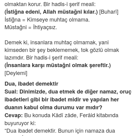
olmaktan korur. Bir hadis-i şerif meali:
[Buharî]
(İstiğna edeni, Allah müstağni kılar.)
İstiğna = Kimseye muhtaç olmama.
Müstağni = İhtiyaçsız.
Demek ki, insanlara muhtaç olmamak, yani
kimseden bir şey beklememek, tok gözlü olmak
lazımdır. Bir hadis-i şerif meali:
(İnsanlara karşı müstağni olmak şereftir.)
[Deylemi]
Dua, ibadet demektir
Sual: Dinimizde, dua etmek de diğer namaz, oruç
ibadetleri gibi bir ibadet midir ve yapılan her
duanın kabul olma durumu var mıdır?
Bu konuda Kâdî zâde, Ferâid kitabında
Cevap:
buyuruyor ki:
“Dua ibadet demektir. Bunun için namaza dua