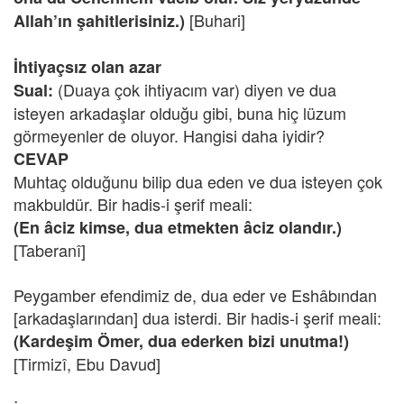
[Buhari]
Allah’ın şahitlerisiniz.)
İhtiyaçsız olan azar
(Duaya çok ihtiyacım var) diyen ve dua
Sual:
isteyen arkadaşlar olduğu gibi, buna hiç lüzum
görmeyenler de oluyor. Hangisi daha iyidir?
CEVAP
Muhtaç olduğunu bilip dua eden ve dua isteyen çok
makbuldür. Bir hadis-i şerif meali:
(En âciz kimse, dua etmekten âciz olandır.)
[Taberanî]
Peygamber efendimiz de, dua eder ve Eshâbından
[arkadaşlarından] dua isterdi. Bir hadis-i şerif meali:
(Kardeşim Ömer, dua ederken bizi unutma!)
[Tirmizî, Ebu Davud]