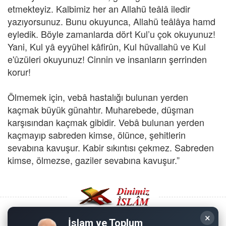
etmekteyiz. Kalbimiz her an Allahü teâlâ iledir
yazıyorsunuz. Bunu okuyunca, Allahü teâlâya hamd
eyledik. Böyle zamanlarda dört Kul’u çok okuyunuz!
Yani, Kul yâ eyyühel kâfirûn, Kul hüvallahü ve Kul
e'ûzüleri okuyunuz! Cinnin ve insanların şerrinden
korur!
Ölmemek için, vebâ hastalığı bulunan yerden
kaçmak büyük günahtır. Muharebede, düşman
karşısından kaçmak gibidir. Vebâ bulunan yerden
kaçmayıp sabreden kimse, ölünce, şehitlerin
sevabına kavuşur. Kabir sıkıntısı çekmez. Sabreden
kimse, ölmezse, gaziler sevabına kavuşur.”
×
İslam ve Toplum